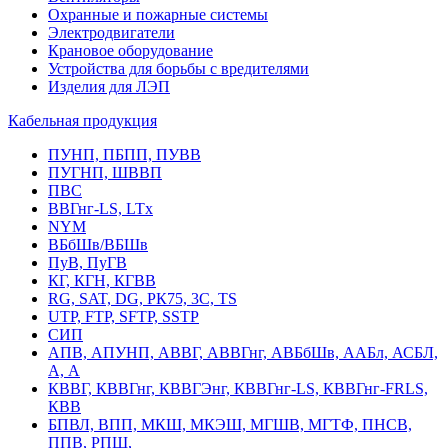
Охранные и пожарные системы
Электродвигатели
Крановое оборудование
Устройства для борьбы с вредителями
Изделия для ЛЭП
Кабельная продукция
ПУНП, ПБПП, ПУВВ
ПУГНП, ШВВП
ПВС
ВВГнг-LS, LTx
NYM
ВБбШв/ВБШв
ПуВ, ПуГВ
КГ, КГН, КГВВ
RG, SAT, DG, РК75, 3С, TS
UTP, FTP, SFTP, SSTP
СИП
АПВ, АПУНП, АВВГ, АВВГнг, АВБбШв, ААБл, АСБЛ,
А, А
КВВГ, КВВГнг, КВВГЭнг, КВВГнг-LS, КВВГнг-FRLS,
КВВ
БПВЛ, ВПП, МКШ, МКЭШ, МГШВ, МГТФ, ПНСВ,
ППВ, РПШ,