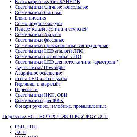
Влагозащитные, тип БАННИК
Светильники уличные консольные
Светильники бытовые
Блоки питания
Светодиодные модули
Подсветка для лестниц и ступеней
Светильники Apeyron
Светильники фасадные
Светильники промышленные светодиодные
Светильники LED аналоги ЛПО
Светильники потолочные ЛПО
Светильники LED для потолка типа "армстронг"
Даунтлайты / Downlight
Аварийное освещение
Лента LED и аксессуары
Гирлянды и дюралайт
Переноски
Светильники НКП, ОБН
Светильники для ЖКХ
Фонари ручные, налобные, промышленные
Подвесные НСП НСО РСП ЖСП РСУ ЖСУ ССП
РСП, РПП
ЖСП