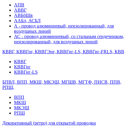
АПВ
АВВГ
АВБбШв
ААБл, АСБЛ
А - провод алюминиевый, неизолированный, для
воздушных линий
АС - провод алюминиевый, со стальным сердечником,
неизолированный, для воздушных линий
КВВГ, КВВГнг, КВВГЭнг, КВВГнг-LS, КВВГнг-FRLS, КВВ
КВВГ
КВВГнг
КВВГнг-LS
БПВЛ, ВПП, МКШ, МКЭШ, МГШВ, МГТФ, ПНСВ, ППВ,
РПШ,
ВПП
МКШ
МКЭШ
РПШ
Декоративный (ретро) для открытой проводки