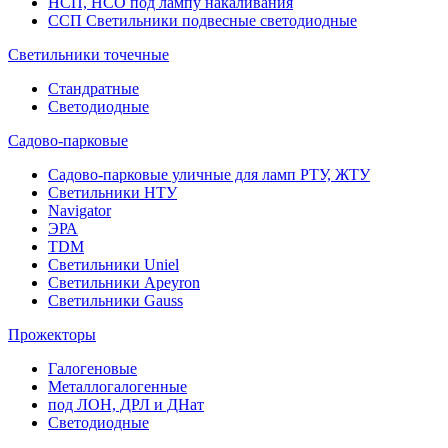
НСП, НСО под лампу накаливания
ССП Светильники подвесные светодиодные
Светильники точечные
Стандратные
Светодиодные
Садово-парковые
Садово-парковые уличные для ламп РТУ, ЖТУ
Светильники НТУ
Navigator
ЭРА
TDM
Светильники Uniel
Светильники Apeyron
Светильники Gauss
Прожекторы
Галогеновые
Металлогалогенные
под ЛОН, ДРЛ и ДНат
Светодиодные