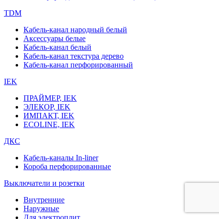
TDM
Кабель-канал народный белый
Аксессуары белые
Кабель-канал белый
Кабель-канал текстура дерево
Кабель-канал перфорированный
IEK
ПРАЙМЕР, IEK
ЭЛЕКОР, IEK
ИМПАКТ, IEK
ECOLINE, IEK
ДКС
Кабель-каналы In-liner
Короба перфорированные
Выключатели и розетки
Внутренние
Наружные
Для электроплит