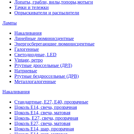
Лопаты, грабли, вилы,топоры,мотыги
Тачки и тележки
Опрыскиватели и распылители
Лампы
Накаливания
Линейные люминисцентные
Энергосберегающие люминисцентные
Галогенные
Светодиодные, LED
Vintage, ретро
Ртутные дроссельные (ДРЛ)
Натриевые
Ртутные бездроссельные (ДРВ)
Металлогалогенные
Накаливания
Стандартные, Е27, Е40, прозрачные
Цоколь Е14, свеча, прозрачная
Цоколь Е14, свеча, матовая
Цоколь, Е27, свеча, прозрачная
Цоколь Е27, свеча, матовая
Цоколь Е14, шар, прозрачная