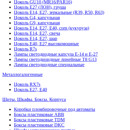
Цоколь GU10 (MR16/PAR16)
Цоколь Е27 (ЛОН), груша
Цоколь Е14, Е27, зеркальные (R39, R50, R63)
Цоколь G4, капсульная
Цоколь G9, капсульная
Цоколь Е14, Е27, Е40, corn (кукуруза)
Цоколь Е14, Е27, свеча
Цоколь Е14, Е27, шар
Цоколь Е40, Е27 высокомощные
Цоколь R7s
Лампы светодиодные капсула Е-14 и Е-27
Лампы светодиоидные линейные T8 G13
Лампы светодиодные специальные
Металлогалогенные
Цоколь RX7s
Цоколь Е27, E40
Щиты. Шкафы. Боксы. Корпуса
Коробки пломбировочные под автоматы
Боксы пластиковые ABB
Боксы пластиковые TDM
Боксы пластиковые DKC