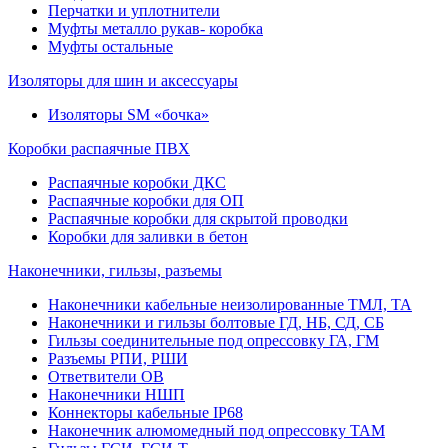
Перчатки и уплотнители
Муфты металло рукав- коробка
Муфты остальные
Изоляторы для шин и аксессуары
Изоляторы SM «бочка»
Коробки распаячные ПВХ
Распаячные коробки ДКС
Распаячные коробки для ОП
Распаячные коробки для скрытой проводки
Коробки для заливки в бетон
Наконечники, гильзы, разъемы
Наконечники кабельные неизолированные ТМЛ, ТА
Наконечники и гильзы болтовые ГД, НБ, СД, СБ
Гильзы соединительные под опрессовку ГА, ГМ
Разъемы РПИ, РШИ
Ответвители ОВ
Наконечники НШП
Коннекторы кабельные IP68
Наконечник алюмомедный под опрессовку ТАМ