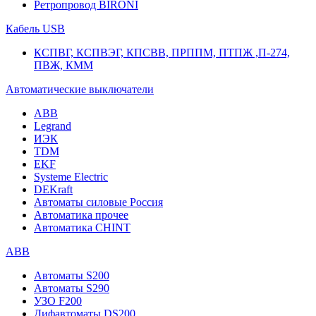
Ретропровод BIRONI
Кабель USB
КСПВГ, КСПВЭГ, КПСВВ, ПРППМ, ПТПЖ ,П-274,
ПВЖ, КММ
Автоматические выключатели
ABB
Legrand
ИЭК
TDM
EKF
Systeme Electric
DEKraft
Автоматы силовые Россия
Автоматика прочее
Автоматика CHINT
ABB
Автоматы S200
Автоматы S290
УЗО F200
Дифавтоматы DS200