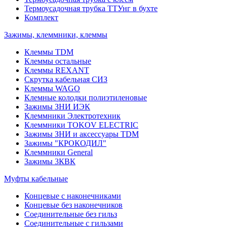
Термоусадочная трубка ТТУнг в бухте
Комплект
Зажимы, клеммники, клеммы
Клеммы TDM
Клеммы остальные
Клеммы REXANT
Скрутка кабельная СИЗ
Клеммы WAGO
Клемные колодки полиэтиленовые
Зажимы ЗНИ ИЭК
Клеммники Электротехник
Клеммники TOKOV ELECTRIC
Зажимы ЗНИ и аксессуары TDM
Зажимы "КРОКОДИЛ"
Клеммники General
Зажимы 3КВК
Муфты кабельные
Концевые с наконечниками
Концевые без наконечников
Соединительные без гильз
Соединительные с гильзами