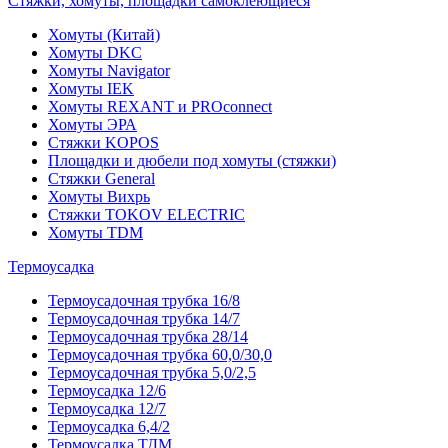
Стяжки, хомуты, площадки самоклеющиеся
Хомуты (Китай)
Хомуты DKC
Хомуты Navigator
Хомуты IEK
Хомуты REXANT и PROconnect
Хомуты ЭРА
Стяжки KOPOS
Площадки и дюбели под хомуты (стяжки)
Стяжки General
Хомуты Вихрь
Стяжки TOKOV ELECTRIC
Хомуты TDM
Термоусадка
Термоусадочная трубка 16/8
Термоусадочная трубка 14/7
Термоусадочная трубка 28/14
Термоусадочная трубка 60,0/30,0
Термоусадочная трубка 5,0/2,5
Термоусадка 12/6
Термоусадка 12/7
Термоусадка 6,4/2
Термоусадка ТДМ