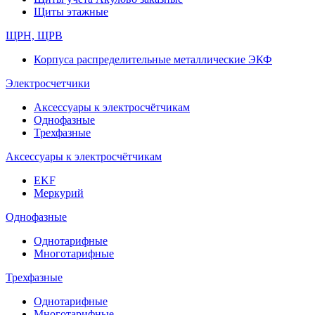
Щиты этажные
ЩРН, ЩРВ
Корпуса распределительные металлические ЭКФ
Электросчетчики
Аксессуары к электросчётчикам
Однофазные
Трехфазные
Аксессуары к электросчётчикам
EKF
Меркурий
Однофазные
Однотарифные
Многотарифные
Трехфазные
Однотарифные
Многотарифные