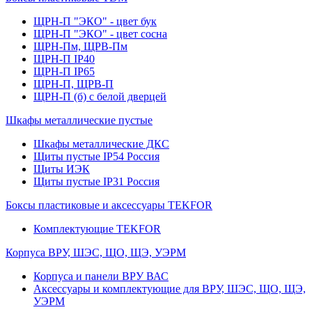
ЩРН-П "ЭКО" - цвет бук
ЩРН-П "ЭКО" - цвет сосна
ЩРН-Пм, ЩРВ-Пм
ЩРН-П IP40
ЩРН-П IP65
ЩРН-П, ЩРВ-П
ЩРН-П (б) с белой дверцей
Шкафы металлические пустые
Шкафы металлические ДКС
Щиты пустые IP54 Россия
Щиты ИЭК
Щиты пустые IP31 Россия
Боксы пластиковые и аксессуары TEKFOR
Комплектующие TEKFOR
Корпуса ВРУ, ШЭС, ЩО, ЩЭ, УЭРМ
Корпуса и панели ВРУ ВАС
Аксессуары и комплектующие для ВРУ, ШЭС, ЩО, ЩЭ,
УЭРМ