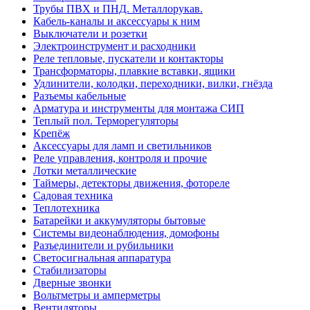
Трубы ПВХ и ПНД. Металлорукав.
Кабель-каналы и аксессуары к ним
Выключатели и розетки
Электроинструмент и расходники
Реле тепловые, пускатели и контакторы
Трансформаторы, плавкие вставки, ящики
Удлинители, колодки, переходники, вилки, гнёзда
Разъемы кабельные
Арматура и инструменты для монтажа СИП
Теплый пол. Терморегуляторы
Крепёж
Аксессуары для ламп и светильников
Реле управления, контроля и прочие
Лотки металлические
Таймеры, детекторы движения, фотореле
Садовая техника
Теплотехника
Батарейки и аккумуляторы бытовые
Системы видеонаблюдения, домофоны
Разъединители и рубильники
Светосигнальная аппаратура
Стабилизаторы
Дверные звонки
Вольтметры и амперметры
Вентиляторы