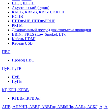
ШТЛ, ШТЛП
Акустический (аудио)
ККСВ, КВК-В, КВК-П, ККСП
КСПВ
ППГнг-HF, ППГнг-FRHF
РКГМ
Декоративный (ретро) для открытой проводки
ВВГнг-FRLS (Low Smoke), LTx
Кабель HDMI
Кабель USB
ПВС
Провод ПВС
ПуВ, ПуГВ
ПуВ
ПуГВ
КГ, КГН, КГВВ
КГВВнг,КГВЭнг
АПВ, АПУНП, АВВГ, АВВГнг, АВБбШв, ААБл, АСБЛ, А, А