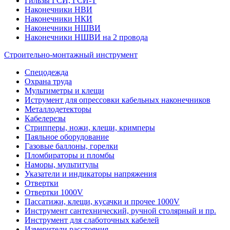
Гильзы ГСИ, ГСИ-Т
Наконечники НВИ
Наконечники НКИ
Наконечники НШВИ
Наконечники НШВИ на 2 провода
Строительно-монтажный инструмент
Спецодежда
Охрана труда
Мультиметры и клещи
Иструмент для опрессовки кабельных наконечников
Металлодетекторы
Кабелерезы
Стрипперы, ножи, клещи, кримперы
Паяльное оборудование
Газовые баллоны, горелки
Пломбираторы и пломбы
Наморы, мультитулы
Указатели и индикаторы напряжения
Отвертки
Отвертки 1000V
Пассатижи, клещи, кусачки и прочее 1000V
Инструмент сантехнический, ручной столярный и пр.
Инструмент для слаботочных кабелей
Измерители расстояния