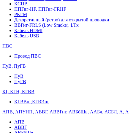
КСПВ
ППГнг-HF, ППГнг-FRHF
РКГМ
Декоративный (ретро) для открытой проводки
ВВГнг-FRLS (Low Smoke), LTx
Кабель HDMI
Кабель USB
ПВС
Провод ПВС
ПуВ, ПуГВ
ПуВ
ПуГВ
КГ, КГН, КГВВ
КГВВнг,КГВЭнг
АПВ, АПУНП, АВВГ, АВВГнг, АВБбШв, ААБл, АСБЛ, А, А
АПВ
АВВГ
АВБбШв