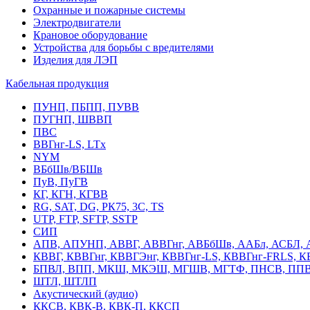
Охранные и пожарные системы
Электродвигатели
Крановое оборудование
Устройства для борьбы с вредителями
Изделия для ЛЭП
Кабельная продукция
ПУНП, ПБПП, ПУВВ
ПУГНП, ШВВП
ПВС
ВВГнг-LS, LTx
NYM
ВБбШв/ВБШв
ПуВ, ПуГВ
КГ, КГН, КГВВ
RG, SAT, DG, РК75, 3С, TS
UTP, FTP, SFTP, SSTP
СИП
АПВ, АПУНП, АВВГ, АВВГнг, АВБбШв, ААБл, АСБЛ, 
КВВГ, КВВГнг, КВВГЭнг, КВВГнг-LS, КВВГнг-FRLS, 
БПВЛ, ВПП, МКШ, МКЭШ, МГШВ, МГТФ, ПНСВ, ППВ
ШТЛ, ШТЛП
Акустический (аудио)
ККСВ, КВК-В, КВК-П, ККСП