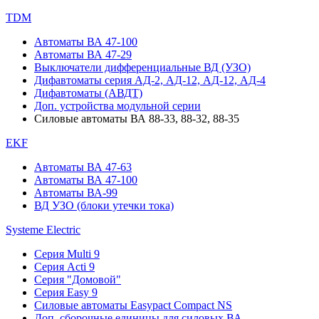
TDM
Автоматы ВА 47-100
Автоматы ВА 47-29
Выключатели дифференциальные ВД (УЗО)
Дифавтоматы серия АД-2, АД-12, АД-12, АД-4
Дифавтоматы (АВДТ)
Доп. устройства модульной серии
Силовые автоматы ВА 88-33, 88-32, 88-35
EKF
Автоматы ВА 47-63
Автоматы ВА 47-100
Автоматы ВА-99
ВД УЗО (блоки утечки тока)
Systeme Electric
Серия Multi 9
Серия Acti 9
Серия "Домовой"
Серия Easy 9
Силовые автоматы Easypact Compact NS
Доп. сборочные единицы для силовых ВА