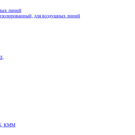
шных линий
еизолированный, для воздушных линий
Ш,
Ж, КММ