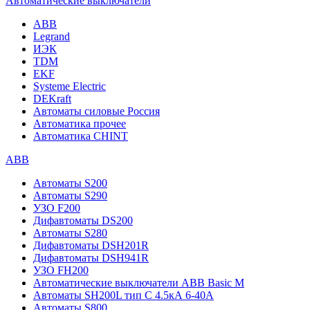
Автоматические выключатели
ABB
Legrand
ИЭК
TDM
EKF
Systeme Electric
DEKraft
Автоматы силовые Россия
Автоматика прочее
Автоматика CHINT
ABB
Автоматы S200
Автоматы S290
УЗО F200
Дифавтоматы DS200
Автоматы S280
Дифавтоматы DSH201R
Дифавтоматы DSH941R
УЗО FH200
Автоматические выключатели ABB Basic M
Автоматы SH200L тип С 4.5кА 6-40А
Автоматы S800