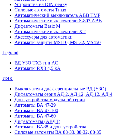
Устройства на DIN-рейку
Силовые автоматы Tmax
Автоматический выключатель ABB TMF
Автоматические выключатели S-803 АВВ
Дифавтоматы Basic M
Автоматические выключатели XT
Аксессуары для автоматики
Автоматы защиты MS116, MS132, MS450
Legrand
ВД УЗО TX3 тип АС
Автоматы RX3 4,5 kA
ИЭК
Выключатели дифференциальные ВД (УЗО)
Дифавтоматы серия АД-2, АД-12, АД-12, АД-4
Доп. устройства модульной серии
Автоматы ВА 47-29
Автоматы ВА 47-100
Автоматы ВА 47-60
Дифавтоматы (АВДТ)
Автоматы ВА88 и доп. устройства
Силовые автоматы ВА 88-33, 88-32, 88-35