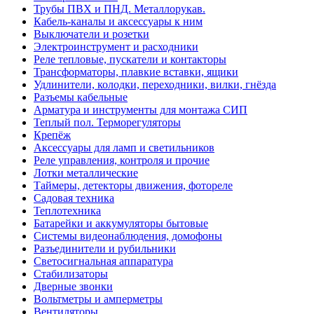
Трубы ПВХ и ПНД. Металлорукав.
Кабель-каналы и аксессуары к ним
Выключатели и розетки
Электроинструмент и расходники
Реле тепловые, пускатели и контакторы
Трансформаторы, плавкие вставки, ящики
Удлинители, колодки, переходники, вилки, гнёзда
Разъемы кабельные
Арматура и инструменты для монтажа СИП
Теплый пол. Терморегуляторы
Крепёж
Аксессуары для ламп и светильников
Реле управления, контроля и прочие
Лотки металлические
Таймеры, детекторы движения, фотореле
Садовая техника
Теплотехника
Батарейки и аккумуляторы бытовые
Системы видеонаблюдения, домофоны
Разъединители и рубильники
Светосигнальная аппаратура
Стабилизаторы
Дверные звонки
Вольтметры и амперметры
Вентиляторы