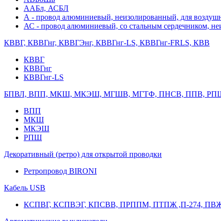
ААБл, АСБЛ
А - провод алюминиевый, неизолированный, для возду
АС - провод алюминиевый, со стальным сердечником, н
КВВГ, КВВГнг, КВВГЭнг, КВВГнг-LS, КВВГнг-FRLS, КВВ
КВВГ
КВВГнг
КВВГнг-LS
БПВЛ, ВПП, МКШ, МКЭШ, МГШВ, МГТФ, ПНСВ, ППВ, РП
ВПП
МКШ
МКЭШ
РПШ
Декоративный (ретро) для открытой проводки
Ретропровод BIRONI
Кабель USB
КСПВГ, КСПВЭГ, КПСВВ, ПРППМ, ПТПЖ ,П-274, ПВ