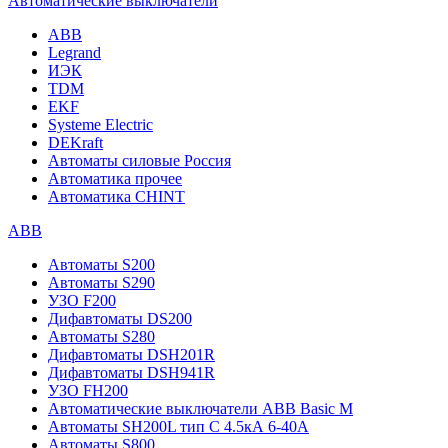
Автоматические выключатели
ABB
Legrand
ИЭК
TDM
EKF
Systeme Electric
DEKraft
Автоматы силовые Россия
Автоматика прочее
Автоматика CHINT
ABB
Автоматы S200
Автоматы S290
УЗО F200
Дифавтоматы DS200
Автоматы S280
Дифавтоматы DSH201R
Дифавтоматы DSH941R
УЗО FH200
Автоматические выключатели ABB Basic M
Автоматы SH200L тип С 4.5кА 6-40А
Автоматы S800