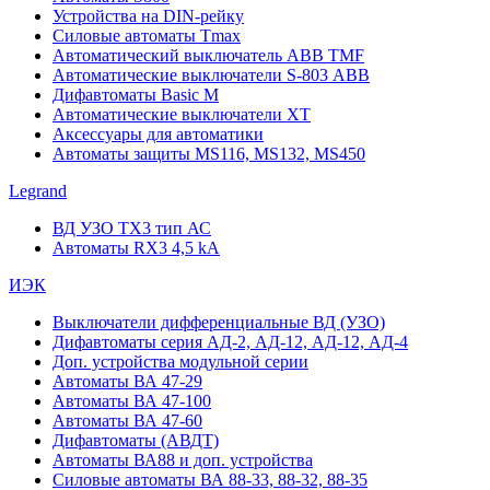
Устройства на DIN-рейку
Силовые автоматы Tmax
Автоматический выключатель ABB TMF
Автоматические выключатели S-803 АВВ
Дифавтоматы Basic M
Автоматические выключатели XT
Аксессуары для автоматики
Автоматы защиты MS116, MS132, MS450
Legrand
ВД УЗО TX3 тип АС
Автоматы RX3 4,5 kA
ИЭК
Выключатели дифференциальные ВД (УЗО)
Дифавтоматы серия АД-2, АД-12, АД-12, АД-4
Доп. устройства модульной серии
Автоматы ВА 47-29
Автоматы ВА 47-100
Автоматы ВА 47-60
Дифавтоматы (АВДТ)
Автоматы ВА88 и доп. устройства
Силовые автоматы ВА 88-33, 88-32, 88-35