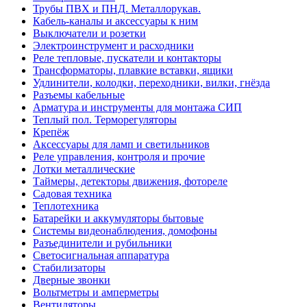
Трубы ПВХ и ПНД. Металлорукав.
Кабель-каналы и аксессуары к ним
Выключатели и розетки
Электроинструмент и расходники
Реле тепловые, пускатели и контакторы
Трансформаторы, плавкие вставки, ящики
Удлинители, колодки, переходники, вилки, гнёзда
Разъемы кабельные
Арматура и инструменты для монтажа СИП
Теплый пол. Терморегуляторы
Крепёж
Аксессуары для ламп и светильников
Реле управления, контроля и прочие
Лотки металлические
Таймеры, детекторы движения, фотореле
Садовая техника
Теплотехника
Батарейки и аккумуляторы бытовые
Системы видеонаблюдения, домофоны
Разъединители и рубильники
Светосигнальная аппаратура
Стабилизаторы
Дверные звонки
Вольтметры и амперметры
Вентиляторы