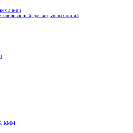
шных линий
еизолированный, для воздушных линий
Ш,
Ж, КММ