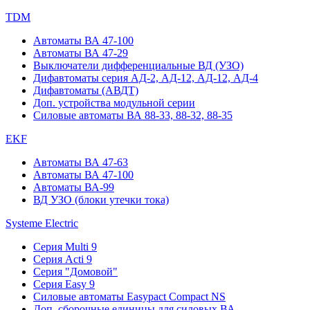
TDM
Автоматы ВА 47-100
Автоматы ВА 47-29
Выключатели дифференциальные ВД (УЗО)
Дифавтоматы серия АД-2, АД-12, АД-12, АД-4
Дифавтоматы (АВДТ)
Доп. устройства модульной серии
Силовые автоматы ВА 88-33, 88-32, 88-35
EKF
Автоматы ВА 47-63
Автоматы ВА 47-100
Автоматы ВА-99
ВД УЗО (блоки утечки тока)
Systeme Electric
Серия Multi 9
Серия Acti 9
Серия "Домовой"
Серия Easy 9
Силовые автоматы Easypact Compact NS
Доп. сборочные единицы для силовых ВА