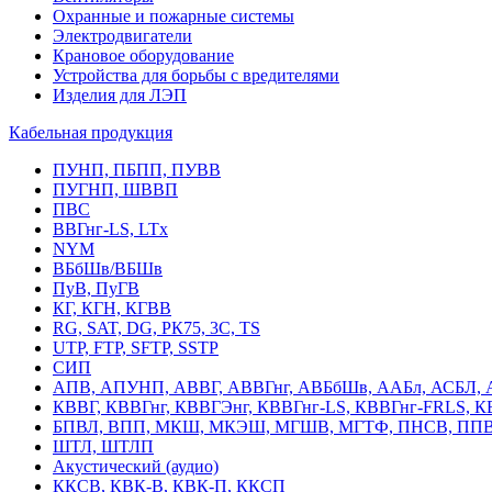
Охранные и пожарные системы
Электродвигатели
Крановое оборудование
Устройства для борьбы с вредителями
Изделия для ЛЭП
Кабельная продукция
ПУНП, ПБПП, ПУВВ
ПУГНП, ШВВП
ПВС
ВВГнг-LS, LTx
NYM
ВБбШв/ВБШв
ПуВ, ПуГВ
КГ, КГН, КГВВ
RG, SAT, DG, РК75, 3С, TS
UTP, FTP, SFTP, SSTP
СИП
АПВ, АПУНП, АВВГ, АВВГнг, АВБбШв, ААБл, АСБЛ, 
КВВГ, КВВГнг, КВВГЭнг, КВВГнг-LS, КВВГнг-FRLS, 
БПВЛ, ВПП, МКШ, МКЭШ, МГШВ, МГТФ, ПНСВ, ППВ
ШТЛ, ШТЛП
Акустический (аудио)
ККСВ, КВК-В, КВК-П, ККСП