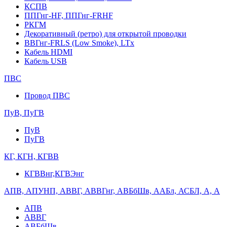
КСПВ
ППГнг-HF, ППГнг-FRHF
РКГМ
Декоративный (ретро) для открытой проводки
ВВГнг-FRLS (Low Smoke), LTx
Кабель HDMI
Кабель USB
ПВС
Провод ПВС
ПуВ, ПуГВ
ПуВ
ПуГВ
КГ, КГН, КГВВ
КГВВнг,КГВЭнг
АПВ, АПУНП, АВВГ, АВВГнг, АВБбШв, ААБл, АСБЛ, А, А
АПВ
АВВГ
АВБбШв