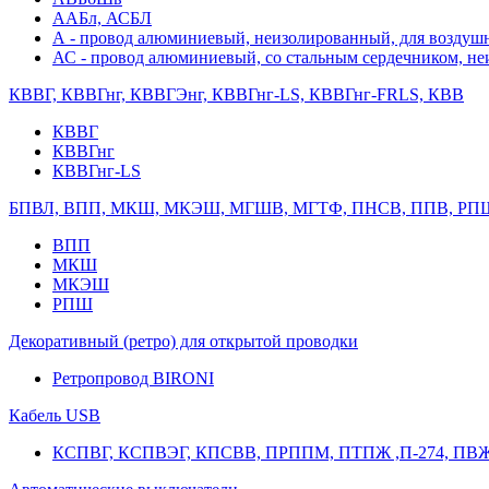
ААБл, АСБЛ
А - провод алюминиевый, неизолированный, для возду
АС - провод алюминиевый, со стальным сердечником, н
КВВГ, КВВГнг, КВВГЭнг, КВВГнг-LS, КВВГнг-FRLS, КВВ
КВВГ
КВВГнг
КВВГнг-LS
БПВЛ, ВПП, МКШ, МКЭШ, МГШВ, МГТФ, ПНСВ, ППВ, РП
ВПП
МКШ
МКЭШ
РПШ
Декоративный (ретро) для открытой проводки
Ретропровод BIRONI
Кабель USB
КСПВГ, КСПВЭГ, КПСВВ, ПРППМ, ПТПЖ ,П-274, ПВ