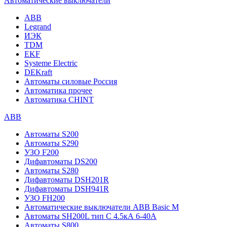
Автоматические выключатели
ABB
Legrand
ИЭК
TDM
EKF
Systeme Electric
DEKraft
Автоматы силовые Россия
Автоматика прочее
Автоматика CHINT
ABB
Автоматы S200
Автоматы S290
УЗО F200
Дифавтоматы DS200
Автоматы S280
Дифавтоматы DSH201R
Дифавтоматы DSH941R
УЗО FH200
Автоматические выключатели ABB Basic M
Автоматы SH200L тип С 4.5кА 6-40А
Автоматы S800