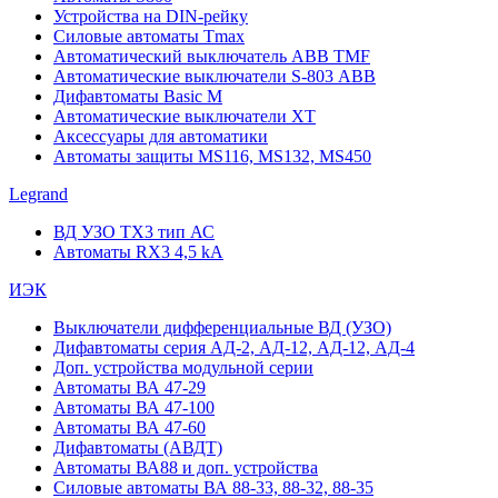
Устройства на DIN-рейку
Силовые автоматы Tmax
Автоматический выключатель ABB TMF
Автоматические выключатели S-803 АВВ
Дифавтоматы Basic M
Автоматические выключатели XT
Аксессуары для автоматики
Автоматы защиты MS116, MS132, MS450
Legrand
ВД УЗО TX3 тип АС
Автоматы RX3 4,5 kA
ИЭК
Выключатели дифференциальные ВД (УЗО)
Дифавтоматы серия АД-2, АД-12, АД-12, АД-4
Доп. устройства модульной серии
Автоматы ВА 47-29
Автоматы ВА 47-100
Автоматы ВА 47-60
Дифавтоматы (АВДТ)
Автоматы ВА88 и доп. устройства
Силовые автоматы ВА 88-33, 88-32, 88-35