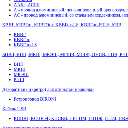
ААБл, АСБЛ
А - провод алюминиевый, неизолированный, для возду
АС - провод алюминиевый, со стальным сердечником, н
КВВГ, КВВГнг, КВВГЭнг, КВВГнг-LS, КВВГнг-FRLS, КВВ
КВВГ
КВВГнг
КВВГнг-LS
БПВЛ, ВПП, МКШ, МКЭШ, МГШВ, МГТФ, ПНСВ, ППВ, РП
ВПП
МКШ
МКЭШ
РПШ
Декоративный (ретро) для открытой проводки
Ретропровод BIRONI
Кабель USB
КСПВГ, КСПВЭГ, КПСВВ, ПРППМ, ПТПЖ ,П-274, ПВ