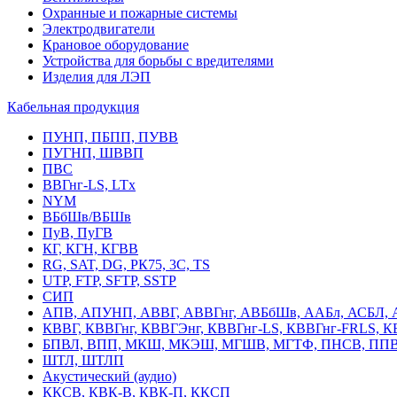
Охранные и пожарные системы
Электродвигатели
Крановое оборудование
Устройства для борьбы с вредителями
Изделия для ЛЭП
Кабельная продукция
ПУНП, ПБПП, ПУВВ
ПУГНП, ШВВП
ПВС
ВВГнг-LS, LTx
NYM
ВБбШв/ВБШв
ПуВ, ПуГВ
КГ, КГН, КГВВ
RG, SAT, DG, РК75, 3С, TS
UTP, FTP, SFTP, SSTP
СИП
АПВ, АПУНП, АВВГ, АВВГнг, АВБбШв, ААБл, АСБЛ, 
КВВГ, КВВГнг, КВВГЭнг, КВВГнг-LS, КВВГнг-FRLS, 
БПВЛ, ВПП, МКШ, МКЭШ, МГШВ, МГТФ, ПНСВ, ППВ
ШТЛ, ШТЛП
Акустический (аудио)
ККСВ, КВК-В, КВК-П, ККСП