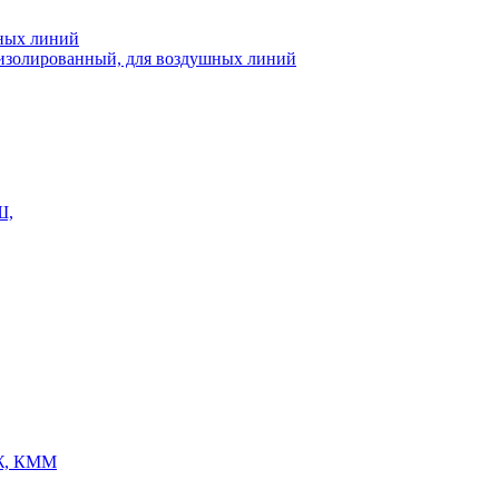
шных линий
еизолированный, для воздушных линий
Ш,
Ж, КММ