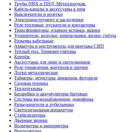
Трубы ПВХ и ПНД. Металлорукав.
Кабель-каналы и аксессуары к ним
Выключатели и розетки
Электроинструмент и расходники
Реле тепловые, пускатели и контакторы
Трансформаторы, плавкие вставки, ящики
Удлинители, колодки, переходники, вилки, гнёзда
Разъемы кабельные
Арматура и инструменты для монтажа СИП
Теплый пол. Терморегуляторы
Крепёж
Аксессуары для ламп и светильников
Реле управления, контроля и прочие
Лотки металлические
Таймеры, детекторы движения, фотореле
Садовая техника
Теплотехника
Батарейки и аккумуляторы бытовые
Системы видеонаблюдения, домофоны
Разъединители и рубильники
Светосигнальная аппаратура
Стабилизаторы
Дверные звонки
Вольтметры и амперметры
Вентиляторы