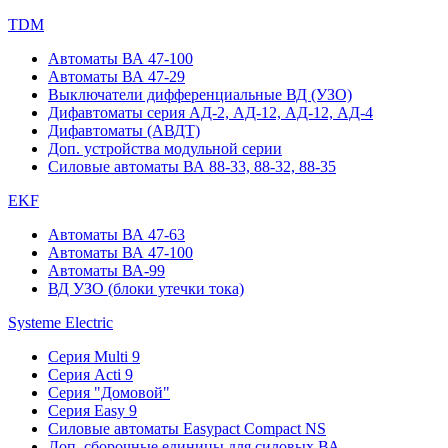
TDM
Автоматы ВА 47-100
Автоматы ВА 47-29
Выключатели дифференциальные ВД (УЗО)
Дифавтоматы серия АД-2, АД-12, АД-12, АД-4
Дифавтоматы (АВДТ)
Доп. устройства модульной серии
Силовые автоматы ВА 88-33, 88-32, 88-35
EKF
Автоматы ВА 47-63
Автоматы ВА 47-100
Автоматы ВА-99
ВД УЗО (блоки утечки тока)
Systeme Electric
Серия Multi 9
Серия Acti 9
Серия "Домовой"
Серия Easy 9
Силовые автоматы Easypact Compact NS
Доп. сборочные единицы для силовых ВА