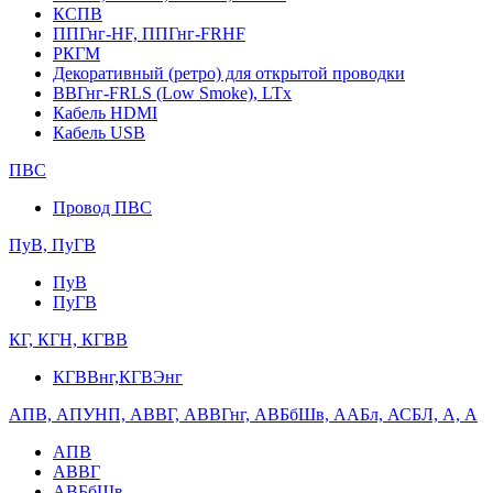
КСПВ
ППГнг-HF, ППГнг-FRHF
РКГМ
Декоративный (ретро) для открытой проводки
ВВГнг-FRLS (Low Smoke), LTx
Кабель HDMI
Кабель USB
ПВС
Провод ПВС
ПуВ, ПуГВ
ПуВ
ПуГВ
КГ, КГН, КГВВ
КГВВнг,КГВЭнг
АПВ, АПУНП, АВВГ, АВВГнг, АВБбШв, ААБл, АСБЛ, А, А
АПВ
АВВГ
АВБбШв