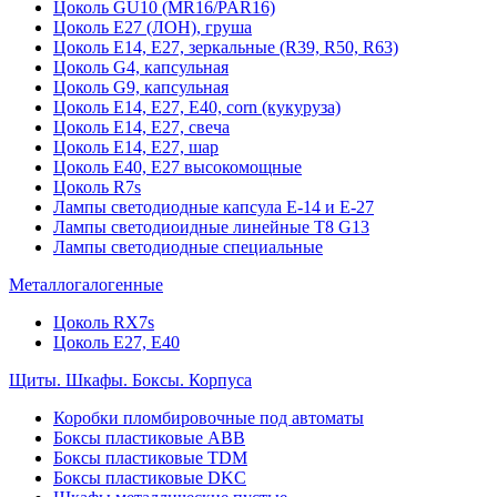
Цоколь GU10 (MR16/PAR16)
Цоколь Е27 (ЛОН), груша
Цоколь Е14, Е27, зеркальные (R39, R50, R63)
Цоколь G4, капсульная
Цоколь G9, капсульная
Цоколь Е14, Е27, Е40, corn (кукуруза)
Цоколь Е14, Е27, свеча
Цоколь Е14, Е27, шар
Цоколь Е40, Е27 высокомощные
Цоколь R7s
Лампы светодиодные капсула Е-14 и Е-27
Лампы светодиоидные линейные T8 G13
Лампы светодиодные специальные
Металлогалогенные
Цоколь RX7s
Цоколь Е27, E40
Щиты. Шкафы. Боксы. Корпуса
Коробки пломбировочные под автоматы
Боксы пластиковые ABB
Боксы пластиковые TDM
Боксы пластиковые DKC