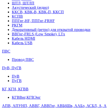
ШТЛ, ШТЛП
Акустический (аудио)
ККСВ, КВК-В, КВК-П, ККСП
КСПВ
ППГнг-HF, ППГнг-FRHF
РКГМ
Декоративный (ретро) для открытой проводки
ВВГнг-FRLS (Low Smoke), LTx
Кабель HDMI
Кабель USB
ПВС
Провод ПВС
ПуВ, ПуГВ
ПуВ
ПуГВ
КГ, КГН, КГВВ
КГВВнг,КГВЭнг
АПВ, АПУНП, АВВГ, АВВГнг, АВБбШв, ААБл, АСБЛ, А, А