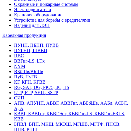
Охранные и пожарные системы
Электродвигатели
Крановое оборудование
Устройства для борьбы с вредителями
Изделия для ЛЭП
Кабельная продукция
ПУНП, ПБПП, ПУВВ
ПУГНП, ШВВП
ПВС
ВВГнг-LS, LTx
NYM
ВБбШв/ВБШв
ПуВ, ПуГВ
КГ, КГН, КГВВ
RG, SAT, DG, РК75, 3С, TS
UTP, FTP, SFTP, SSTP
СИП
АПВ, АПУНП, АВВГ, АВВГнг, АВБбШв, ААБл, АСБЛ,
А, А
КВВГ, КВВГнг, КВВГЭнг, КВВГнг-LS, КВВГнг-FRLS,
КВВ
БПВЛ, ВПП, МКШ, МКЭШ, МГШВ, МГТФ, ПНСВ,
ППВ, РПШ,