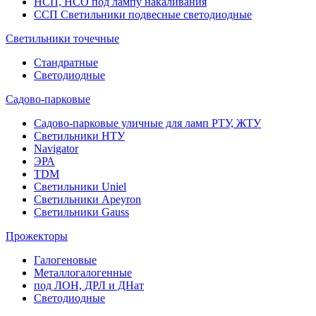
НСП, НСО под лампу накаливания
ССП Светильники подвесные светодиодные
Светильники точечные
Стандратные
Светодиодные
Садово-парковые
Садово-парковые уличные для ламп РТУ, ЖТУ
Светильники НТУ
Navigator
ЭРА
TDM
Светильники Uniel
Светильники Apeyron
Светильники Gauss
Прожекторы
Галогеновые
Металлогалогенные
под ЛОН, ДРЛ и ДНат
Светодиодные