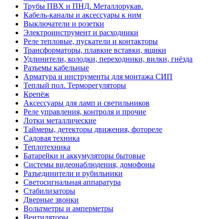
Трубы ПВХ и ПНД. Металлорукав.
Кабель-каналы и аксессуары к ним
Выключатели и розетки
Электроинструмент и расходники
Реле тепловые, пускатели и контакторы
Трансформаторы, плавкие вставки, ящики
Удлинители, колодки, переходники, вилки, гнёзда
Разъемы кабельные
Арматура и инструменты для монтажа СИП
Теплый пол. Терморегуляторы
Крепёж
Аксессуары для ламп и светильников
Реле управления, контроля и прочие
Лотки металлические
Таймеры, детекторы движения, фотореле
Садовая техника
Теплотехника
Батарейки и аккумуляторы бытовые
Системы видеонаблюдения, домофоны
Разъединители и рубильники
Светосигнальная аппаратура
Стабилизаторы
Дверные звонки
Вольтметры и амперметры
Вентиляторы