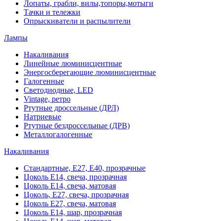
Лопаты, грабли, вилы,топоры,мотыги
Тачки и тележки
Опрыскиватели и распылители
Лампы
Накаливания
Линейные люминисцентные
Энергосберегающие люминисцентные
Галогенные
Светодиодные, LED
Vintage, ретро
Ртутные дроссельные (ДРЛ)
Натриевые
Ртутные бездроссельные (ДРВ)
Металлогалогенные
Накаливания
Стандартные, Е27, Е40, прозрачные
Цоколь Е14, свеча, прозрачная
Цоколь Е14, свеча, матовая
Цоколь, Е27, свеча, прозрачная
Цоколь Е27, свеча, матовая
Цоколь Е14, шар, прозрачная