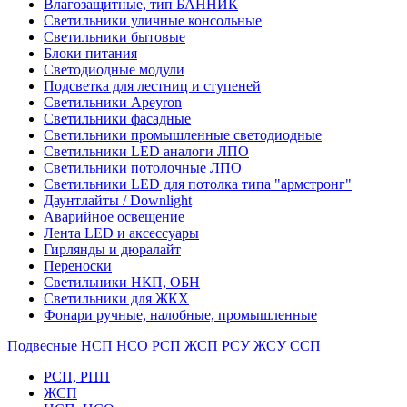
Влагозащитные, тип БАННИК
Светильники уличные консольные
Светильники бытовые
Блоки питания
Светодиодные модули
Подсветка для лестниц и ступеней
Светильники Apeyron
Светильники фасадные
Светильники промышленные светодиодные
Светильники LED аналоги ЛПО
Светильники потолочные ЛПО
Светильники LED для потолка типа "армстронг"
Даунтлайты / Downlight
Аварийное освещение
Лента LED и аксессуары
Гирлянды и дюралайт
Переноски
Светильники НКП, ОБН
Светильники для ЖКХ
Фонари ручные, налобные, промышленные
Подвесные НСП НСО РСП ЖСП РСУ ЖСУ ССП
РСП, РПП
ЖСП