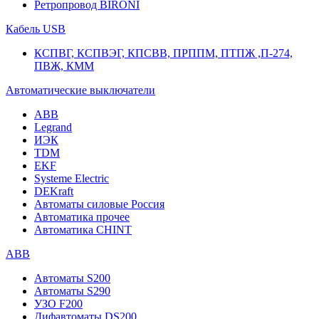
Ретропровод BIRONI
Кабель USB
КСПВГ, КСПВЭГ, КПСВВ, ПРППМ, ПТПЖ ,П-274,
ПВЖ, КММ
Автоматические выключатели
ABB
Legrand
ИЭК
TDM
EKF
Systeme Electric
DEKraft
Автоматы силовые Россия
Автоматика прочее
Автоматика CHINT
ABB
Автоматы S200
Автоматы S290
УЗО F200
Дифавтоматы DS200