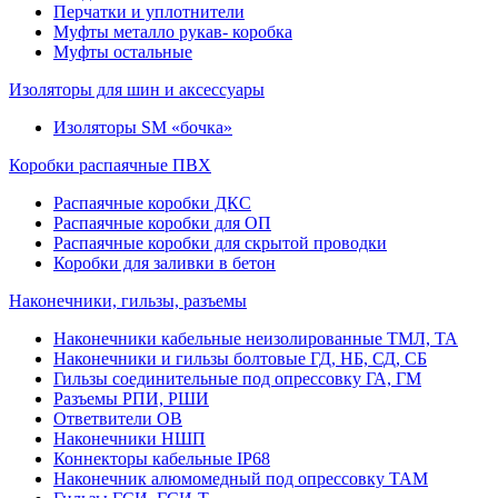
Перчатки и уплотнители
Муфты металло рукав- коробка
Муфты остальные
Изоляторы для шин и аксессуары
Изоляторы SM «бочка»
Коробки распаячные ПВХ
Распаячные коробки ДКС
Распаячные коробки для ОП
Распаячные коробки для скрытой проводки
Коробки для заливки в бетон
Наконечники, гильзы, разъемы
Наконечники кабельные неизолированные ТМЛ, ТА
Наконечники и гильзы болтовые ГД, НБ, СД, СБ
Гильзы соединительные под опрессовку ГА, ГМ
Разъемы РПИ, РШИ
Ответвители ОВ
Наконечники НШП
Коннекторы кабельные IP68
Наконечник алюмомедный под опрессовку ТАМ