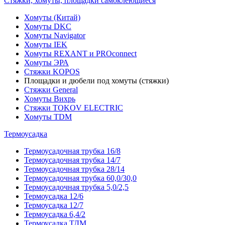
Стяжки, хомуты, площадки самоклеющиеся
Хомуты (Китай)
Хомуты DKC
Хомуты Navigator
Хомуты IEK
Хомуты REXANT и PROconnect
Хомуты ЭРА
Стяжки KOPOS
Площадки и дюбели под хомуты (стяжки)
Стяжки General
Хомуты Вихрь
Стяжки TOKOV ELECTRIC
Хомуты TDM
Термоусадка
Термоусадочная трубка 16/8
Термоусадочная трубка 14/7
Термоусадочная трубка 28/14
Термоусадочная трубка 60,0/30,0
Термоусадочная трубка 5,0/2,5
Термоусадка 12/6
Термоусадка 12/7
Термоусадка 6,4/2
Термоусадка ТДМ