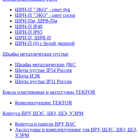
ЩРН-П "ЭКО" - цвет бук
ЩРН-П "ЭКО" - цвет сосна
ЩРН-Пм, ЩРВ-Пм
ЩРН-П IP40
ЩРН-П IP65
ЩРН-П, ЩРВ-П
ЩРН-П (б) с белой дверцей
Шкафы металлические пустые
Шкафы металлические ДКС
Щиты пустые IP54 Россия
Щиты ИЭК
Щиты пустые IP31 Россия
Боксы пластиковые и аксессуары TEKFOR
Комплектующие TEKFOR
Корпуса ВРУ, ШЭС, ЩО, ЩЭ, УЭРМ
Корпуса и панели ВРУ ВАС
Аксессуары и комплектующие для ВРУ, ШЭС, ЩО, ЩЭ,
УЭРМ