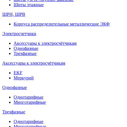
Щиты этажные
ЩРН, ЩРВ
Корпуса распределительные металлические ЭКФ
Электросчетчики
Аксессуары к электросчётчикам
Однофазные
Трехфазные
Аксессуары к электросчётчикам
EKF
Меркурий
Однофазные
Однотарифные
Многотарифные
Трехфазные
Однотарифные
Многотарифные