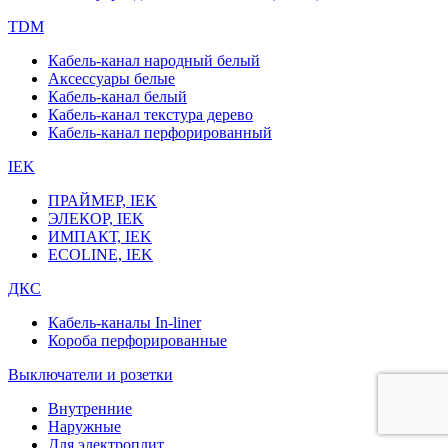
TDM
Кабель-канал народный белый
Аксессуары белые
Кабель-канал белый
Кабель-канал текстура дерево
Кабель-канал перфорированный
IEK
ПРАЙМЕР, IEK
ЭЛЕКОР, IEK
ИМПАКТ, IEK
ECOLINE, IEK
ДКС
Кабель-каналы In-liner
Короба перфорированные
Выключатели и розетки
Внутренние
Наружные
Для электроплит