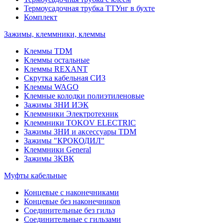
Термоусадочная трубка ТТУнг в бухте
Комплект
Зажимы, клеммники, клеммы
Клеммы TDM
Клеммы остальные
Клеммы REXANT
Скрутка кабельная СИЗ
Клеммы WAGO
Клемные колодки полиэтиленовые
Зажимы ЗНИ ИЭК
Клеммники Электротехник
Клеммники TOKOV ELECTRIC
Зажимы ЗНИ и аксессуары TDM
Зажимы "КРОКОДИЛ"
Клеммники General
Зажимы 3КВК
Муфты кабельные
Концевые с наконечниками
Концевые без наконечников
Соединительные без гильз
Соединительные с гильзами