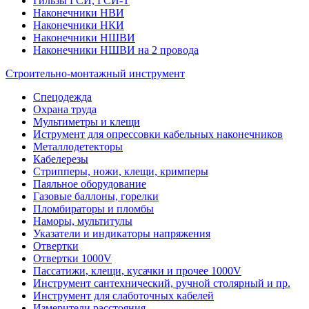
Гильзы ГСИ, ГСИ-Т
Наконечники НВИ
Наконечники НКИ
Наконечники НШВИ
Наконечники НШВИ на 2 провода
Строительно-монтажный инструмент
Спецодежда
Охрана труда
Мультиметры и клещи
Иструмент для опрессовки кабельных наконечников
Металлодетекторы
Кабелерезы
Стрипперы, ножи, клещи, кримперы
Паяльное оборудование
Газовые баллоны, горелки
Пломбираторы и пломбы
Наморы, мультитулы
Указатели и индикаторы напряжения
Отвертки
Отвертки 1000V
Пассатижи, клещи, кусачки и прочее 1000V
Инструмент сантехнический, ручной столярный и пр.
Инструмент для слаботочных кабелей
Измерители расстояния