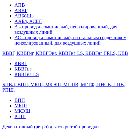
АПВ
АВВГ
АВБбШв
ААБл, АСБЛ
А - провод алюминиевый, неизолированный, для
воздушных линий
АС - провод алюминиевый, со стальным сердечником,
неизолированный, для воздушных линий
КВВГ, КВВГнг, КВВГЭнг, КВВГнг-LS, КВВГнг-FRLS, КВВ
КВВГ
КВВГнг
КВВГнг-LS
БПВЛ, ВПП, МКШ, МКЭШ, МГШВ, МГТФ, ПНСВ, ППВ,
РПШ,
ВПП
МКШ
МКЭШ
РПШ
Декоративный (ретро) для открытой проводки