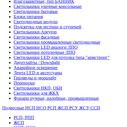
Влагозащитные, тип БАННИК
Светильники уличные консольные
Светильники бытовые
Блоки питания
Светодиодные модули
Подсветка для лестниц и ступеней
Светильники Apeyron
Светильники фасадные
Светильники промышленные светодиодные
Светильники LED аналоги ЛПО
Светильники потолочные ЛПО
Светильники LED для потолка типа "армстронг"
Даунтлайты / Downlight
Аварийное освещение
Лента LED и аксессуары
Гирлянды и дюралайт
Переноски
Светильники НКП, ОБН
Светильники для ЖКХ
Фонари ручные, налобные, промышленные
Подвесные НСП НСО РСП ЖСП РСУ ЖСУ ССП
РСП, РПП
ЖСП