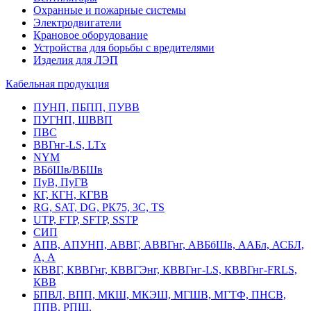
Охранные и пожарные системы
Электродвигатели
Крановое оборудование
Устройства для борьбы с вредителями
Изделия для ЛЭП
Кабельная продукция
ПУНП, ПБПП, ПУВВ
ПУГНП, ШВВП
ПВС
ВВГнг-LS, LTx
NYM
ВБбШв/ВБШв
ПуВ, ПуГВ
КГ, КГН, КГВВ
RG, SAT, DG, РК75, 3С, TS
UTP, FTP, SFTP, SSTP
СИП
АПВ, АПУНП, АВВГ, АВВГнг, АВБбШв, ААБл, АСБЛ,
А, А
КВВГ, КВВГнг, КВВГЭнг, КВВГнг-LS, КВВГнг-FRLS,
КВВ
БПВЛ, ВПП, МКШ, МКЭШ, МГШВ, МГТФ, ПНСВ,
ППВ, РПШ,