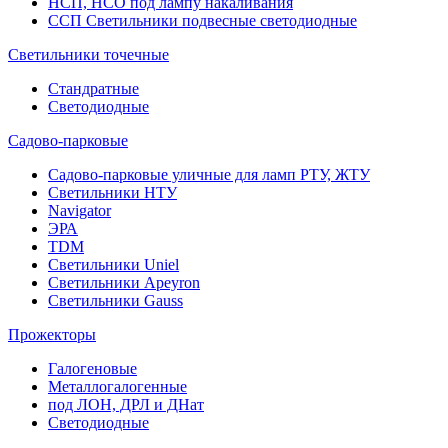
НСП, НСО под лампу накаливания
ССП Светильники подвесные светодиодные
Светильники точечные
Стандратные
Светодиодные
Садово-парковые
Садово-парковые уличные для ламп РТУ, ЖТУ
Светильники НТУ
Navigator
ЭРА
TDM
Светильники Uniel
Светильники Apeyron
Светильники Gauss
Прожекторы
Галогеновые
Металлогалогенные
под ЛОН, ДРЛ и ДНат
Светодиодные