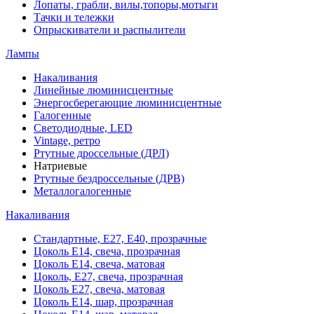
Лопаты, грабли, вилы,топоры,мотыги
Тачки и тележки
Опрыскиватели и распылители
Лампы
Накаливания
Линейные люминисцентные
Энергосберегающие люминисцентные
Галогенные
Светодиодные, LED
Vintage, ретро
Ртутные дроссельные (ДРЛ)
Натриевые
Ртутные бездроссельные (ДРВ)
Металлогалогенные
Накаливания
Стандартные, Е27, Е40, прозрачные
Цоколь Е14, свеча, прозрачная
Цоколь Е14, свеча, матовая
Цоколь, Е27, свеча, прозрачная
Цоколь Е27, свеча, матовая
Цоколь Е14, шар, прозрачная