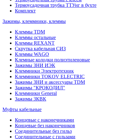
Термоусадочная трубка ТТУнг в бухте
Комплект
Зажимы, клеммники, клеммы
Клеммы TDM
Клеммы остальные
Клеммы REXANT
Скрутка кабельная СИЗ
Клеммы WAGO
Клемные колодки полиэтиленовые
Зажимы ЗНИ ИЭК
Клеммники Электротехник
Клеммники TOKOV ELECTRIC
Зажимы ЗНИ и аксессуары TDM
Зажимы "КРОКОДИЛ"
Клеммники General
Зажимы 3КВК
Муфты кабельные
Концевые с наконечниками
Концевые без наконечников
Соединительные без гильз
Соединительные с гильзами