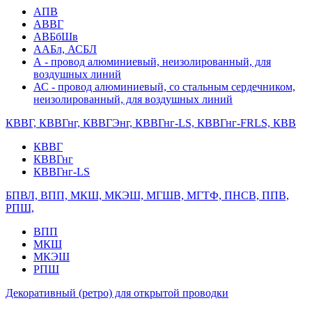
АПВ
АВВГ
АВБбШв
ААБл, АСБЛ
А - провод алюминиевый, неизолированный, для
воздушных линий
АС - провод алюминиевый, со стальным сердечником,
неизолированный, для воздушных линий
КВВГ, КВВГнг, КВВГЭнг, КВВГнг-LS, КВВГнг-FRLS, КВВ
КВВГ
КВВГнг
КВВГнг-LS
БПВЛ, ВПП, МКШ, МКЭШ, МГШВ, МГТФ, ПНСВ, ППВ,
РПШ,
ВПП
МКШ
МКЭШ
РПШ
Декоративный (ретро) для открытой проводки