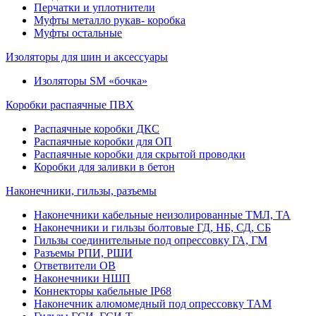
Перчатки и уплотнители
Муфты металло рукав- коробка
Муфты остальные
Изоляторы для шин и аксессуары
Изоляторы SM «бочка»
Коробки распаячные ПВХ
Распаячные коробки ДКС
Распаячные коробки для ОП
Распаячные коробки для скрытой проводки
Коробки для заливки в бетон
Наконечники, гильзы, разъемы
Наконечники кабельные неизолированные ТМЛ, ТА
Наконечники и гильзы болтовые ГД, НБ, СД, СБ
Гильзы соединительные под опрессовку ГА, ГМ
Разъемы РПИ, РШИ
Ответвители ОВ
Наконечники НШП
Коннекторы кабельные IP68
Наконечник алюмомедный под опрессовку ТАМ