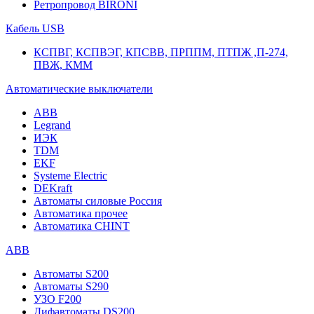
Ретропровод BIRONI
Кабель USB
КСПВГ, КСПВЭГ, КПСВВ, ПРППМ, ПТПЖ ,П-274,
ПВЖ, КММ
Автоматические выключатели
ABB
Legrand
ИЭК
TDM
EKF
Systeme Electric
DEKraft
Автоматы силовые Россия
Автоматика прочее
Автоматика CHINT
ABB
Автоматы S200
Автоматы S290
УЗО F200
Дифавтоматы DS200