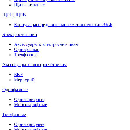
Щиты этажные
ЩРН, ЩРВ
Корпуса распределительные металлические ЭКФ
Электросчетчики
Аксессуары к электросчётчикам
Однофазные
Трехфазные
Аксессуары к электросчётчикам
EKF
Меркурий
Однофазные
Однотарифные
Многотарифные
Трехфазные
Однотарифные
Многотарифные