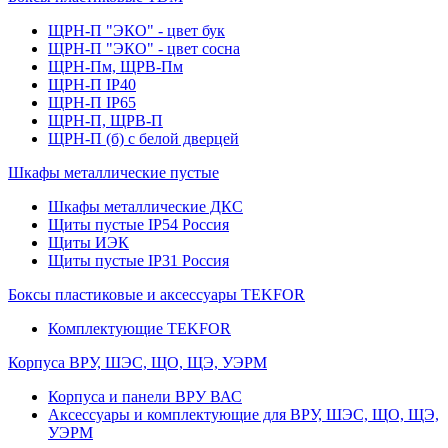
ЩРН-П "ЭКО" - цвет бук
ЩРН-П "ЭКО" - цвет сосна
ЩРН-Пм, ЩРВ-Пм
ЩРН-П IP40
ЩРН-П IP65
ЩРН-П, ЩРВ-П
ЩРН-П (б) с белой дверцей
Шкафы металлические пустые
Шкафы металлические ДКС
Щиты пустые IP54 Россия
Щиты ИЭК
Щиты пустые IP31 Россия
Боксы пластиковые и аксессуары TEKFOR
Комплектующие TEKFOR
Корпуса ВРУ, ШЭС, ЩО, ЩЭ, УЭРМ
Корпуса и панели ВРУ ВАС
Аксессуары и комплектующие для ВРУ, ШЭС, ЩО, ЩЭ,
УЭРМ