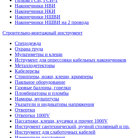
Гильзы ГСИ, ГСИ-Т
Наконечники НВИ
Наконечники НКИ
Наконечники НШВИ
Наконечники НШВИ на 2 провода
Строительно-монтажный инструмент
Спецодежда
Охрана труда
Мультиметры и клещи
Иструмент для опрессовки кабельных наконечников
Металлодетекторы
Кабелерезы
Стрипперы, ножи, клещи, кримперы
Паяльное оборудование
Газовые баллоны, горелки
Пломбираторы и пломбы
Наморы, мультитулы
Указатели и индикаторы напряжения
Отвертки
Отвертки 1000V
Пассатижи, клещи, кусачки и прочее 1000V
Инструмент сантехнический, ручной столярный и пр.
Инструмент для слаботочных кабелей
Измерители расстояния