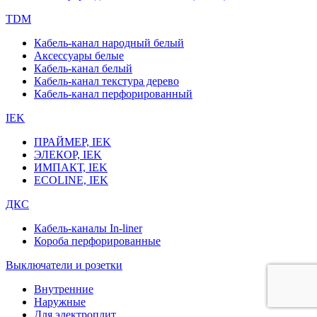
TDM
Кабель-канал народный белый
Аксессуары белые
Кабель-канал белый
Кабель-канал текстура дерево
Кабель-канал перфорированный
IEK
ПРАЙМЕР, IEK
ЭЛЕКОР, IEK
ИМПАКТ, IEK
ECOLINE, IEK
ДКС
Кабель-каналы In-liner
Короба перфорированные
Выключатели и розетки
Внутренние
Наружные
Для электроплит