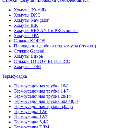
Стяжки, хомуты, площадки самоклеющиеся
Хомуты (Китай)
Хомуты DKC
Хомуты Navigator
Хомуты IEK
Хомуты REXANT и PROconnect
Хомуты ЭРА
Стяжки KOPOS
Площадки и дюбели под хомуты (стяжки)
Стяжки General
Хомуты Вихрь
Стяжки TOKOV ELECTRIC
Хомуты TDM
Термоусадка
Термоусадочная трубка 16/8
Термоусадочная трубка 14/7
Термоусадочная трубка 28/14
Термоусадочная трубка 60,0/30,0
Термоусадочная трубка 5,0/2,5
Термоусадка 12/6
Термоусадка 12/7
Термоусадка 6,4/2
Термоусадка ТДМ