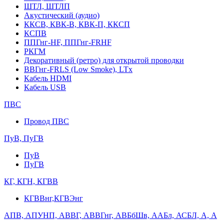
ШТЛ, ШТЛП
Акустический (аудио)
ККСВ, КВК-В, КВК-П, ККСП
КСПВ
ППГнг-HF, ППГнг-FRHF
РКГМ
Декоративный (ретро) для открытой проводки
ВВГнг-FRLS (Low Smoke), LTx
Кабель HDMI
Кабель USB
ПВС
Провод ПВС
ПуВ, ПуГВ
ПуВ
ПуГВ
КГ, КГН, КГВВ
КГВВнг,КГВЭнг
АПВ, АПУНП, АВВГ, АВВГнг, АВБбШв, ААБл, АСБЛ, А, А