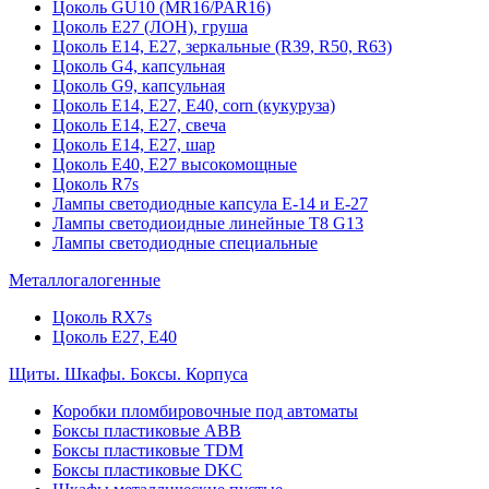
Цоколь GU10 (MR16/PAR16)
Цоколь Е27 (ЛОН), груша
Цоколь Е14, Е27, зеркальные (R39, R50, R63)
Цоколь G4, капсульная
Цоколь G9, капсульная
Цоколь Е14, Е27, Е40, corn (кукуруза)
Цоколь Е14, Е27, свеча
Цоколь Е14, Е27, шар
Цоколь Е40, Е27 высокомощные
Цоколь R7s
Лампы светодиодные капсула Е-14 и Е-27
Лампы светодиоидные линейные T8 G13
Лампы светодиодные специальные
Металлогалогенные
Цоколь RX7s
Цоколь Е27, E40
Щиты. Шкафы. Боксы. Корпуса
Коробки пломбировочные под автоматы
Боксы пластиковые ABB
Боксы пластиковые TDM
Боксы пластиковые DKC