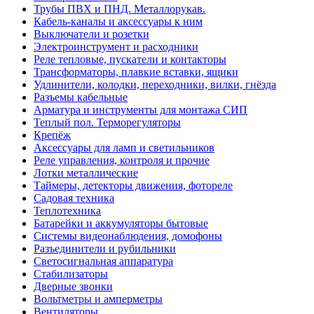
Трубы ПВХ и ПНД. Металлорукав.
Кабель-каналы и аксессуары к ним
Выключатели и розетки
Электроинструмент и расходники
Реле тепловые, пускатели и контакторы
Трансформаторы, плавкие вставки, ящики
Удлинители, колодки, переходники, вилки, гнёзда
Разъемы кабельные
Арматура и инструменты для монтажа СИП
Теплый пол. Терморегуляторы
Крепёж
Аксессуары для ламп и светильников
Реле управления, контроля и прочие
Лотки металлические
Таймеры, детекторы движения, фотореле
Садовая техника
Теплотехника
Батарейки и аккумуляторы бытовые
Системы видеонаблюдения, домофоны
Разъединители и рубильники
Светосигнальная аппаратура
Стабилизаторы
Дверные звонки
Вольтметры и амперметры
Вентиляторы