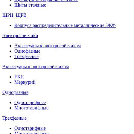
Щиты этажные
ЩРН, ЩРВ
Корпуса распределительные металлические ЭКФ
Электросчетчики
Аксессуары к электросчётчикам
Однофазные
Трехфазные
Аксессуары к электросчётчикам
EKF
Меркурий
Однофазные
Однотарифные
Многотарифные
Трехфазные
Однотарифные
Многотарифные