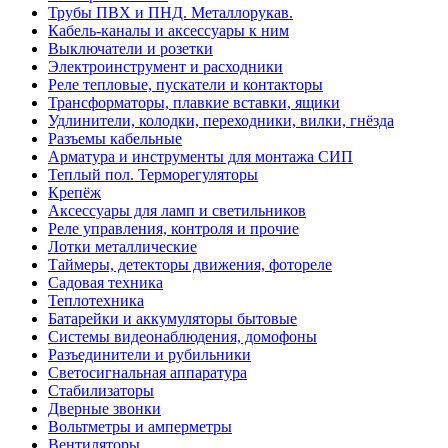
Трубы ПВХ и ПНД. Металлорукав.
Кабель-каналы и аксессуары к ним
Выключатели и розетки
Электроинструмент и расходники
Реле тепловые, пускатели и контакторы
Трансформаторы, плавкие вставки, ящики
Удлинители, колодки, переходники, вилки, гнёзда
Разъемы кабельные
Арматура и инструменты для монтажа СИП
Теплый пол. Терморегуляторы
Крепёж
Аксессуары для ламп и светильников
Реле управления, контроля и прочие
Лотки металлические
Таймеры, детекторы движения, фотореле
Садовая техника
Теплотехника
Батарейки и аккумуляторы бытовые
Системы видеонаблюдения, домофоны
Разъединители и рубильники
Светосигнальная аппаратура
Стабилизаторы
Дверные звонки
Вольтметры и амперметры
Вентиляторы