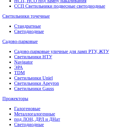
НСП, НСО под лампу накаливания
ССП Светильники подвесные светодиодные
Светильники точечные
Стандратные
Светодиодные
Садово-парковые
Садово-парковые уличные для ламп РТУ, ЖТУ
Светильники НТУ
Navigator
ЭРА
TDM
Светильники Uniel
Светильники Apeyron
Светильники Gauss
Прожекторы
Галогеновые
Металлогалогенные
под ЛОН, ДРЛ и ДНат
Светодиодные