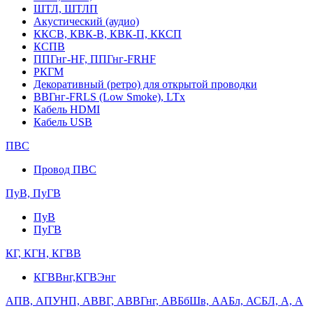
ШТЛ, ШТЛП
Акустический (аудио)
ККСВ, КВК-В, КВК-П, ККСП
КСПВ
ППГнг-HF, ППГнг-FRHF
РКГМ
Декоративный (ретро) для открытой проводки
ВВГнг-FRLS (Low Smoke), LTx
Кабель HDMI
Кабель USB
ПВС
Провод ПВС
ПуВ, ПуГВ
ПуВ
ПуГВ
КГ, КГН, КГВВ
КГВВнг,КГВЭнг
АПВ, АПУНП, АВВГ, АВВГнг, АВБбШв, ААБл, АСБЛ, А, А