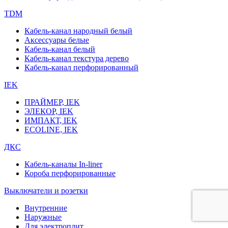
TDM
Кабель-канал народный белый
Аксессуары белые
Кабель-канал белый
Кабель-канал текстура дерево
Кабель-канал перфорированный
IEK
ПРАЙМЕР, IEK
ЭЛЕКОР, IEK
ИМПАКТ, IEK
ECOLINE, IEK
ДКС
Кабель-каналы In-liner
Короба перфорированные
Выключатели и розетки
Внутренние
Наружные
Для электроплит