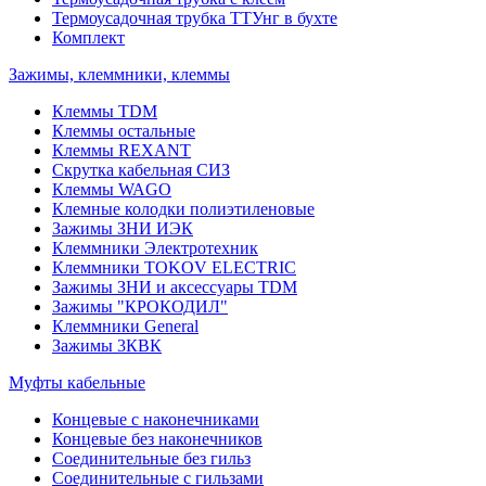
Термоусадочная трубка ТТУнг в бухте
Комплект
Зажимы, клеммники, клеммы
Клеммы TDM
Клеммы остальные
Клеммы REXANT
Скрутка кабельная СИЗ
Клеммы WAGO
Клемные колодки полиэтиленовые
Зажимы ЗНИ ИЭК
Клеммники Электротехник
Клеммники TOKOV ELECTRIC
Зажимы ЗНИ и аксессуары TDM
Зажимы "КРОКОДИЛ"
Клеммники General
Зажимы 3КВК
Муфты кабельные
Концевые с наконечниками
Концевые без наконечников
Соединительные без гильз
Соединительные с гильзами