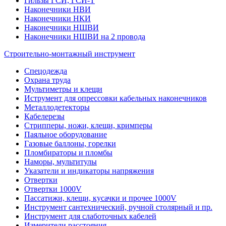
Гильзы ГСИ, ГСИ-Т
Наконечники НВИ
Наконечники НКИ
Наконечники НШВИ
Наконечники НШВИ на 2 провода
Строительно-монтажный инструмент
Спецодежда
Охрана труда
Мультиметры и клещи
Иструмент для опрессовки кабельных наконечников
Металлодетекторы
Кабелерезы
Стрипперы, ножи, клещи, кримперы
Паяльное оборудование
Газовые баллоны, горелки
Пломбираторы и пломбы
Наморы, мультитулы
Указатели и индикаторы напряжения
Отвертки
Отвертки 1000V
Пассатижи, клещи, кусачки и прочее 1000V
Инструмент сантехнический, ручной столярный и пр.
Инструмент для слаботочных кабелей
Измерители расстояния