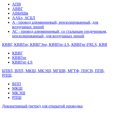
АПВ
АВВГ
АВБбШв
ААБл, АСБЛ
А - провод алюминиевый, неизолированный, для
воздушных линий
АС - провод алюминиевый, со стальным сердечником,
неизолированный, для воздушных линий
КВВГ, КВВГнг, КВВГЭнг, КВВГнг-LS, КВВГнг-FRLS, КВВ
КВВГ
КВВГнг
КВВГнг-LS
БПВЛ, ВПП, МКШ, МКЭШ, МГШВ, МГТФ, ПНСВ, ППВ,
РПШ,
ВПП
МКШ
МКЭШ
РПШ
Декоративный (ретро) для открытой проводки