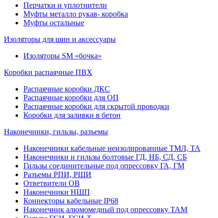
Перчатки и уплотнители
Муфты металло рукав- коробка
Муфты остальные
Изоляторы для шин и аксессуары
Изоляторы SM «бочка»
Коробки распаячные ПВХ
Распаячные коробки ДКС
Распаячные коробки для ОП
Распаячные коробки для скрытой проводки
Коробки для заливки в бетон
Наконечники, гильзы, разъемы
Наконечники кабельные неизолированные ТМЛ, ТА
Наконечники и гильзы болтовые ГД, НБ, СД, СБ
Гильзы соединительные под опрессовку ГА, ГМ
Разъемы РПИ, РШИ
Ответвители ОВ
Наконечники НШП
Коннекторы кабельные IP68
Наконечник алюмомедный под опрессовку ТАМ