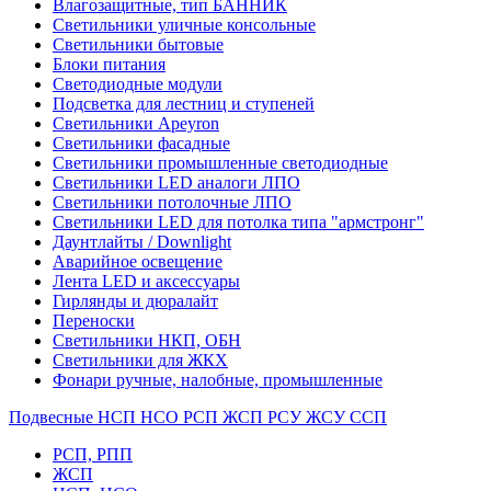
Влагозащитные, тип БАННИК
Светильники уличные консольные
Светильники бытовые
Блоки питания
Светодиодные модули
Подсветка для лестниц и ступеней
Светильники Apeyron
Светильники фасадные
Светильники промышленные светодиодные
Светильники LED аналоги ЛПО
Светильники потолочные ЛПО
Светильники LED для потолка типа "армстронг"
Даунтлайты / Downlight
Аварийное освещение
Лента LED и аксессуары
Гирлянды и дюралайт
Переноски
Светильники НКП, ОБН
Светильники для ЖКХ
Фонари ручные, налобные, промышленные
Подвесные НСП НСО РСП ЖСП РСУ ЖСУ ССП
РСП, РПП
ЖСП