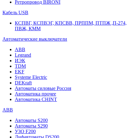
Ретропровод BIRONI
Кабель USB
КСПВГ, КСПВЭГ, КПСВВ, ПРППМ, ПТПЖ ,П-274,
ПВЖ, КММ
Автоматические выключатели
ABB
Legrand
ИЭК
TDM
EKF
Systeme Electric
DEKraft
Автоматы силовые Россия
Автоматика прочее
Автоматика CHINT
ABB
Автоматы S200
Автоматы S290
УЗО F200
Дифавтоматы DS200