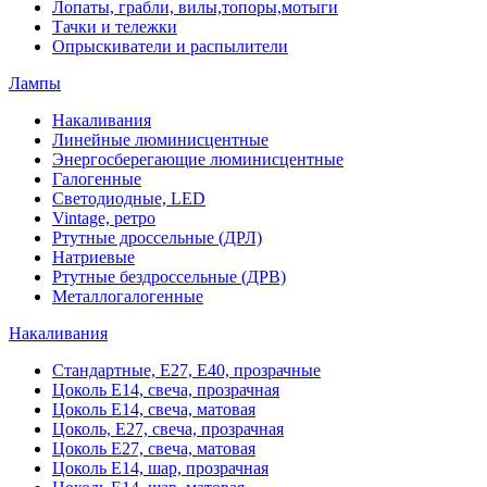
Лопаты, грабли, вилы,топоры,мотыги
Тачки и тележки
Опрыскиватели и распылители
Лампы
Накаливания
Линейные люминисцентные
Энергосберегающие люминисцентные
Галогенные
Светодиодные, LED
Vintage, ретро
Ртутные дроссельные (ДРЛ)
Натриевые
Ртутные бездроссельные (ДРВ)
Металлогалогенные
Накаливания
Стандартные, Е27, Е40, прозрачные
Цоколь Е14, свеча, прозрачная
Цоколь Е14, свеча, матовая
Цоколь, Е27, свеча, прозрачная
Цоколь Е27, свеча, матовая
Цоколь Е14, шар, прозрачная