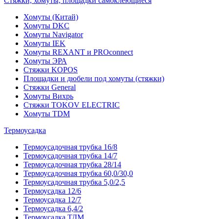
Стяжки, хомуты, площадки самоклеющиеся
Хомуты (Китай)
Хомуты DKC
Хомуты Navigator
Хомуты IEK
Хомуты REXANT и PROconnect
Хомуты ЭРА
Стяжки KOPOS
Площадки и дюбели под хомуты (стяжки)
Стяжки General
Хомуты Вихрь
Стяжки TOKOV ELECTRIC
Хомуты TDM
Термоусадка
Термоусадочная трубка 16/8
Термоусадочная трубка 14/7
Термоусадочная трубка 28/14
Термоусадочная трубка 60,0/30,0
Термоусадочная трубка 5,0/2,5
Термоусадка 12/6
Термоусадка 12/7
Термоусадка 6,4/2
Термоусадка ТДМ