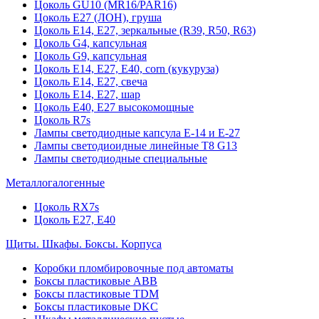
Цоколь GU10 (MR16/PAR16)
Цоколь Е27 (ЛОН), груша
Цоколь Е14, Е27, зеркальные (R39, R50, R63)
Цоколь G4, капсульная
Цоколь G9, капсульная
Цоколь Е14, Е27, Е40, corn (кукуруза)
Цоколь Е14, Е27, свеча
Цоколь Е14, Е27, шар
Цоколь Е40, Е27 высокомощные
Цоколь R7s
Лампы светодиодные капсула Е-14 и Е-27
Лампы светодиоидные линейные T8 G13
Лампы светодиодные специальные
Металлогалогенные
Цоколь RX7s
Цоколь Е27, E40
Щиты. Шкафы. Боксы. Корпуса
Коробки пломбировочные под автоматы
Боксы пластиковые ABB
Боксы пластиковые TDM
Боксы пластиковые DKC