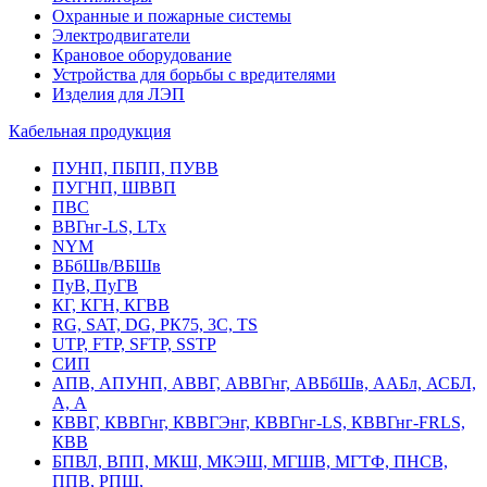
Охранные и пожарные системы
Электродвигатели
Крановое оборудование
Устройства для борьбы с вредителями
Изделия для ЛЭП
Кабельная продукция
ПУНП, ПБПП, ПУВВ
ПУГНП, ШВВП
ПВС
ВВГнг-LS, LTx
NYM
ВБбШв/ВБШв
ПуВ, ПуГВ
КГ, КГН, КГВВ
RG, SAT, DG, РК75, 3С, TS
UTP, FTP, SFTP, SSTP
СИП
АПВ, АПУНП, АВВГ, АВВГнг, АВБбШв, ААБл, АСБЛ,
А, А
КВВГ, КВВГнг, КВВГЭнг, КВВГнг-LS, КВВГнг-FRLS,
КВВ
БПВЛ, ВПП, МКШ, МКЭШ, МГШВ, МГТФ, ПНСВ,
ППВ, РПШ,