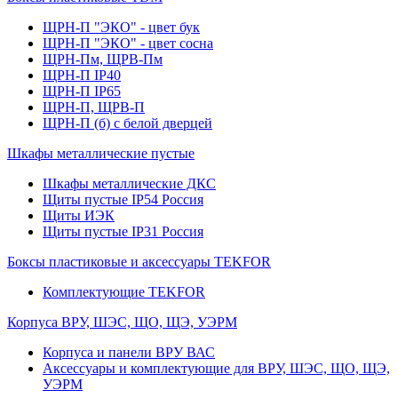
ЩРН-П "ЭКО" - цвет бук
ЩРН-П "ЭКО" - цвет сосна
ЩРН-Пм, ЩРВ-Пм
ЩРН-П IP40
ЩРН-П IP65
ЩРН-П, ЩРВ-П
ЩРН-П (б) с белой дверцей
Шкафы металлические пустые
Шкафы металлические ДКС
Щиты пустые IP54 Россия
Щиты ИЭК
Щиты пустые IP31 Россия
Боксы пластиковые и аксессуары TEKFOR
Комплектующие TEKFOR
Корпуса ВРУ, ШЭС, ЩО, ЩЭ, УЭРМ
Корпуса и панели ВРУ ВАС
Аксессуары и комплектующие для ВРУ, ШЭС, ЩО, ЩЭ,
УЭРМ