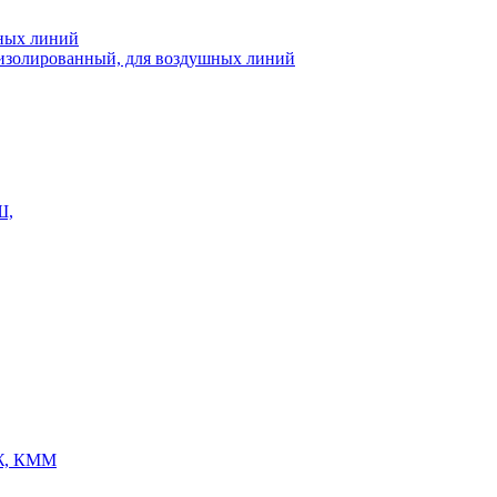
шных линий
еизолированный, для воздушных линий
Ш,
Ж, КММ