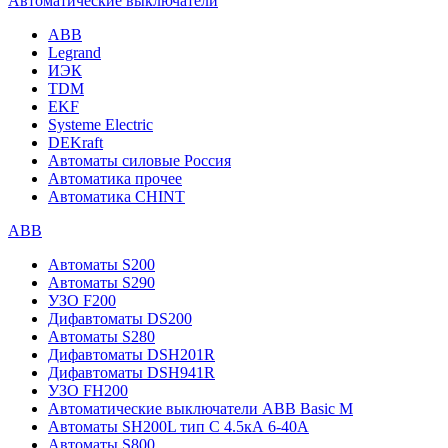
Автоматические выключатели
ABB
Legrand
ИЭК
TDM
EKF
Systeme Electric
DEKraft
Автоматы силовые Россия
Автоматика прочее
Автоматика CHINT
ABB
Автоматы S200
Автоматы S290
УЗО F200
Дифавтоматы DS200
Автоматы S280
Дифавтоматы DSH201R
Дифавтоматы DSH941R
УЗО FH200
Автоматические выключатели ABB Basic M
Автоматы SH200L тип С 4.5кА 6-40А
Автоматы S800