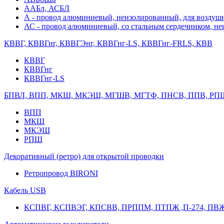
ААБл, АСБЛ
А - провод алюминиевый, неизолированный, для возду
АС - провод алюминиевый, со стальным сердечником, н
КВВГ, КВВГнг, КВВГЭнг, КВВГнг-LS, КВВГнг-FRLS, КВВ
КВВГ
КВВГнг
КВВГнг-LS
БПВЛ, ВПП, МКШ, МКЭШ, МГШВ, МГТФ, ПНСВ, ППВ, РП
ВПП
МКШ
МКЭШ
РПШ
Декоративный (ретро) для открытой проводки
Ретропровод BIRONI
Кабель USB
КСПВГ, КСПВЭГ, КПСВВ, ПРППМ, ПТПЖ ,П-274, ПВ