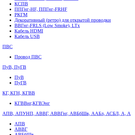
КСПВ
ППГнг-HF, ППГнг-FRHF
РКГМ
Декоративный (ретро) для открытой проводки
ВВГнг-FRLS (Low Smoke), LTx
Кабель HDMI
Кабель USB
ПВС
Провод ПВС
ПуВ, ПуГВ
ПуВ
ПуГВ
КГ, КГН, КГВВ
КГВВнг,КГВЭнг
АПВ, АПУНП, АВВГ, АВВГнг, АВБбШв, ААБл, АСБЛ, А, А
АПВ
АВВГ
АВБбШв