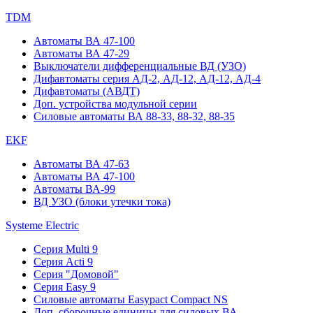
TDM
Автоматы ВА 47-100
Автоматы ВА 47-29
Выключатели дифференциальные ВД (УЗО)
Дифавтоматы серия АД-2, АД-12, АД-12, АД-4
Дифавтоматы (АВДТ)
Доп. устройства модульной серии
Силовые автоматы ВА 88-33, 88-32, 88-35
EKF
Автоматы ВА 47-63
Автоматы ВА 47-100
Автоматы ВА-99
ВД УЗО (блоки утечки тока)
Systeme Electric
Серия Multi 9
Серия Acti 9
Серия "Домовой"
Серия Easy 9
Силовые автоматы Easypact Compact NS
Доп. сборочные единицы для силовых ВА