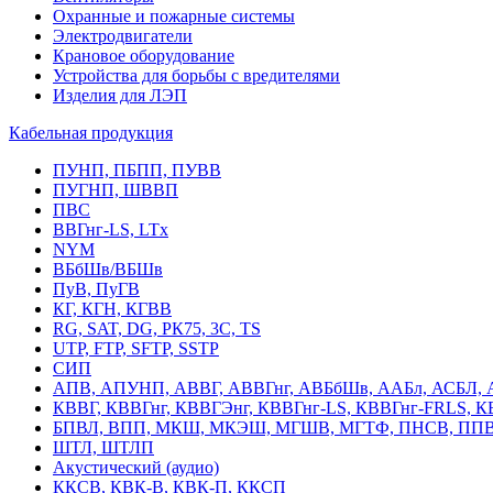
Охранные и пожарные системы
Электродвигатели
Крановое оборудование
Устройства для борьбы с вредителями
Изделия для ЛЭП
Кабельная продукция
ПУНП, ПБПП, ПУВВ
ПУГНП, ШВВП
ПВС
ВВГнг-LS, LTx
NYM
ВБбШв/ВБШв
ПуВ, ПуГВ
КГ, КГН, КГВВ
RG, SAT, DG, РК75, 3С, TS
UTP, FTP, SFTP, SSTP
СИП
АПВ, АПУНП, АВВГ, АВВГнг, АВБбШв, ААБл, АСБЛ, 
КВВГ, КВВГнг, КВВГЭнг, КВВГнг-LS, КВВГнг-FRLS, 
БПВЛ, ВПП, МКШ, МКЭШ, МГШВ, МГТФ, ПНСВ, ППВ
ШТЛ, ШТЛП
Акустический (аудио)
ККСВ, КВК-В, КВК-П, ККСП