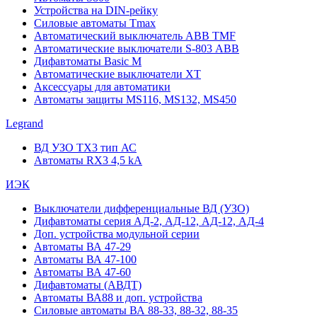
Устройства на DIN-рейку
Силовые автоматы Tmax
Автоматический выключатель ABB TMF
Автоматические выключатели S-803 АВВ
Дифавтоматы Basic M
Автоматические выключатели XT
Аксессуары для автоматики
Автоматы защиты MS116, MS132, MS450
Legrand
ВД УЗО TX3 тип АС
Автоматы RX3 4,5 kA
ИЭК
Выключатели дифференциальные ВД (УЗО)
Дифавтоматы серия АД-2, АД-12, АД-12, АД-4
Доп. устройства модульной серии
Автоматы ВА 47-29
Автоматы ВА 47-100
Автоматы ВА 47-60
Дифавтоматы (АВДТ)
Автоматы ВА88 и доп. устройства
Силовые автоматы ВА 88-33, 88-32, 88-35