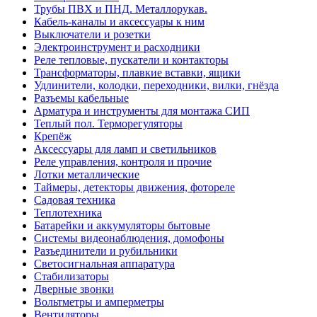
Трубы ПВХ и ПНД. Металлорукав.
Кабель-каналы и аксессуары к ним
Выключатели и розетки
Электроинструмент и расходники
Реле тепловые, пускатели и контакторы
Трансформаторы, плавкие вставки, ящики
Удлинители, колодки, переходники, вилки, гнёзда
Разъемы кабельные
Арматура и инструменты для монтажа СИП
Теплый пол. Терморегуляторы
Крепёж
Аксессуары для ламп и светильников
Реле управления, контроля и прочие
Лотки металлические
Таймеры, детекторы движения, фотореле
Садовая техника
Теплотехника
Батарейки и аккумуляторы бытовые
Системы видеонаблюдения, домофоны
Разъединители и рубильники
Светосигнальная аппаратура
Стабилизаторы
Дверные звонки
Вольтметры и амперметры
Вентиляторы