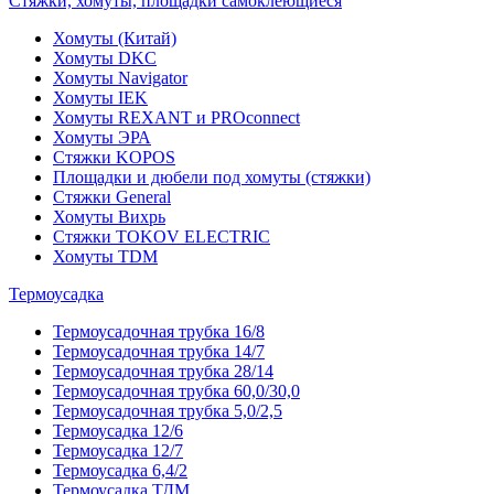
Стяжки, хомуты, площадки самоклеющиеся
Хомуты (Китай)
Хомуты DKC
Хомуты Navigator
Хомуты IEK
Хомуты REXANT и PROconnect
Хомуты ЭРА
Стяжки KOPOS
Площадки и дюбели под хомуты (стяжки)
Стяжки General
Хомуты Вихрь
Стяжки TOKOV ELECTRIC
Хомуты TDM
Термоусадка
Термоусадочная трубка 16/8
Термоусадочная трубка 14/7
Термоусадочная трубка 28/14
Термоусадочная трубка 60,0/30,0
Термоусадочная трубка 5,0/2,5
Термоусадка 12/6
Термоусадка 12/7
Термоусадка 6,4/2
Термоусадка ТДМ