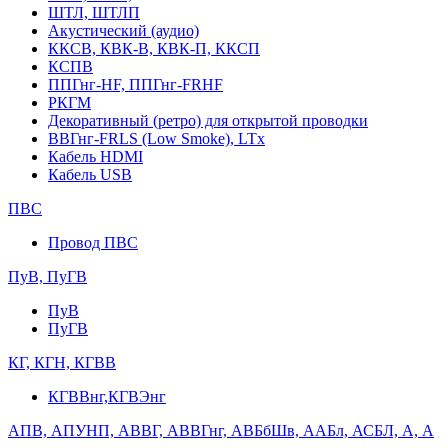
ШТЛ, ШТЛП
Акустический (аудио)
ККСВ, КВК-В, КВК-П, ККСП
КСПВ
ППГнг-HF, ППГнг-FRHF
РКГМ
Декоративный (ретро) для открытой проводки
ВВГнг-FRLS (Low Smoke), LTx
Кабель HDMI
Кабель USB
ПВС
Провод ПВС
ПуВ, ПуГВ
ПуВ
ПуГВ
КГ, КГН, КГВВ
КГВВнг,КГВЭнг
АПВ, АПУНП, АВВГ, АВВГнг, АВБбШв, ААБл, АСБЛ, А, А