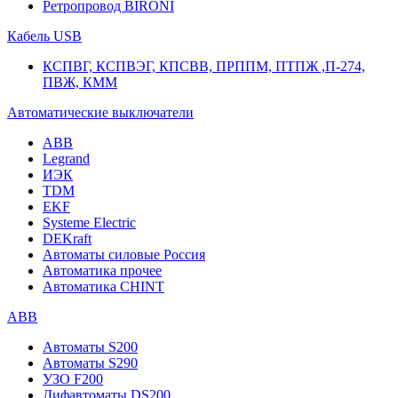
Ретропровод BIRONI
Кабель USB
КСПВГ, КСПВЭГ, КПСВВ, ПРППМ, ПТПЖ ,П-274,
ПВЖ, КММ
Автоматические выключатели
ABB
Legrand
ИЭК
TDM
EKF
Systeme Electric
DEKraft
Автоматы силовые Россия
Автоматика прочее
Автоматика CHINT
ABB
Автоматы S200
Автоматы S290
УЗО F200
Дифавтоматы DS200