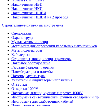
Гильзы ГСИ, ГСИ-Т
Наконечники НВИ
Наконечники НКИ
Наконечники НШВИ
Наконечники НШВИ на 2 провода
Строительно-монтажный инструмент
Спецодежда
Охрана труда
Мультиметры и клещи
Иструмент для опрессовки кабельных наконечников
Металлодетекторы
Кабелерезы
Стрипперы, ножи, клещи, кримперы
Паяльное оборудование
Газовые баллоны, горелки
Пломбираторы и пломбы
Наморы, мультитулы
Указатели и индикаторы напряжения
Отвертки
Отвертки 1000V
Пассатижи, клещи, кусачки и прочее 1000V
Инструмент сантехнический, ручной столярный и пр.
Инструмент для слаботочных кабелей
Измерители расстояния