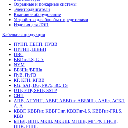
Охранные и пожарные системы
Электродвигатели
Крановое оборудование
Устройства для борьбы с вредителями
Изделия для ЛЭП
Кабельная продукция
ПУНП, ПБПП, ПУВВ
ПУГНП, ШВВП
ПВС
ВВГнг-LS, LTx
NYM
ВБбШв/ВБШв
ПуВ, ПуГВ
КГ, КГН, КГВВ
RG, SAT, DG, РК75, 3С, TS
UTP, FTP, SFTP, SSTP
СИП
АПВ, АПУНП, АВВГ, АВВГнг, АВБбШв, ААБл, АСБЛ,
А, А
КВВГ, КВВГнг, КВВГЭнг, КВВГнг-LS, КВВГнг-FRLS,
КВВ
БПВЛ, ВПП, МКШ, МКЭШ, МГШВ, МГТФ, ПНСВ,
ППВ, РПШ,