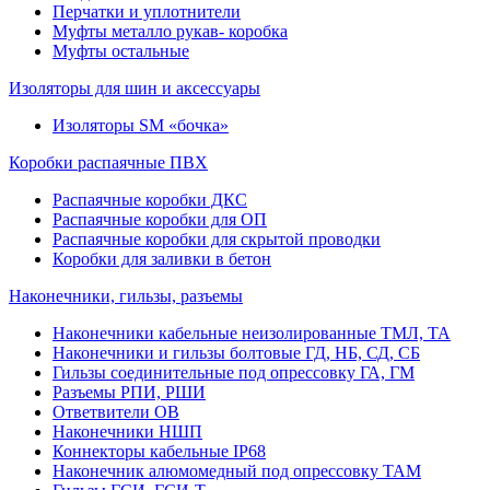
Перчатки и уплотнители
Муфты металло рукав- коробка
Муфты остальные
Изоляторы для шин и аксессуары
Изоляторы SM «бочка»
Коробки распаячные ПВХ
Распаячные коробки ДКС
Распаячные коробки для ОП
Распаячные коробки для скрытой проводки
Коробки для заливки в бетон
Наконечники, гильзы, разъемы
Наконечники кабельные неизолированные ТМЛ, ТА
Наконечники и гильзы болтовые ГД, НБ, СД, СБ
Гильзы соединительные под опрессовку ГА, ГМ
Разъемы РПИ, РШИ
Ответвители ОВ
Наконечники НШП
Коннекторы кабельные IP68
Наконечник алюмомедный под опрессовку ТАМ