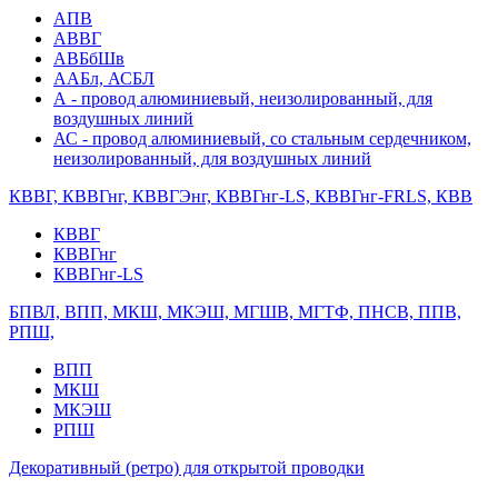
АПВ
АВВГ
АВБбШв
ААБл, АСБЛ
А - провод алюминиевый, неизолированный, для
воздушных линий
АС - провод алюминиевый, со стальным сердечником,
неизолированный, для воздушных линий
КВВГ, КВВГнг, КВВГЭнг, КВВГнг-LS, КВВГнг-FRLS, КВВ
КВВГ
КВВГнг
КВВГнг-LS
БПВЛ, ВПП, МКШ, МКЭШ, МГШВ, МГТФ, ПНСВ, ППВ,
РПШ,
ВПП
МКШ
МКЭШ
РПШ
Декоративный (ретро) для открытой проводки