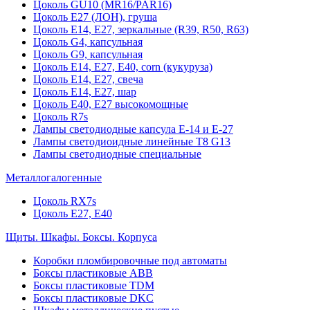
Цоколь GU10 (MR16/PAR16)
Цоколь Е27 (ЛОН), груша
Цоколь Е14, Е27, зеркальные (R39, R50, R63)
Цоколь G4, капсульная
Цоколь G9, капсульная
Цоколь Е14, Е27, Е40, corn (кукуруза)
Цоколь Е14, Е27, свеча
Цоколь Е14, Е27, шар
Цоколь Е40, Е27 высокомощные
Цоколь R7s
Лампы светодиодные капсула Е-14 и Е-27
Лампы светодиоидные линейные T8 G13
Лампы светодиодные специальные
Металлогалогенные
Цоколь RX7s
Цоколь Е27, E40
Щиты. Шкафы. Боксы. Корпуса
Коробки пломбировочные под автоматы
Боксы пластиковые ABB
Боксы пластиковые TDM
Боксы пластиковые DKC