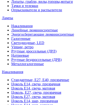
Лопаты, грабли, вилы,топоры,мотыги
Тачки и тележки
Опрыскиватели и распылители
Лампы
Накаливания
Линейные люминисцентные
Энергосберегающие люминисцентные
Галогенные
Светодиодные, LED
Vintage, ретро
Ртутные дроссельные (ДРЛ)
Натриевые
Ртутные бездроссельные (ДРВ)
Металлогалогенные
Накаливания
Стандартные, Е27, Е40, прозрачные
Цоколь Е14, свеча, прозрачная
Цоколь Е14, свеча, матовая
Цоколь, Е27, свеча, прозрачная
Цоколь Е27, свеча, матовая
Цоколь Е14, шар, прозрачная