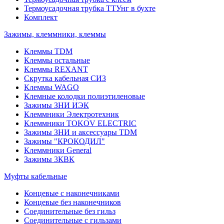
Термоусадочная трубка ТТУнг в бухте
Комплект
Зажимы, клеммники, клеммы
Клеммы TDM
Клеммы остальные
Клеммы REXANT
Скрутка кабельная СИЗ
Клеммы WAGO
Клемные колодки полиэтиленовые
Зажимы ЗНИ ИЭК
Клеммники Электротехник
Клеммники TOKOV ELECTRIC
Зажимы ЗНИ и аксессуары TDM
Зажимы "КРОКОДИЛ"
Клеммники General
Зажимы 3КВК
Муфты кабельные
Концевые с наконечниками
Концевые без наконечников
Соединительные без гильз
Соединительные с гильзами