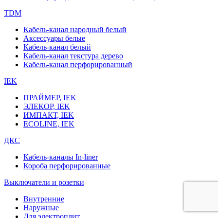
TDM
Кабель-канал народный белый
Аксессуары белые
Кабель-канал белый
Кабель-канал текстура дерево
Кабель-канал перфорированный
IEK
ПРАЙМЕР, IEK
ЭЛЕКОР, IEK
ИМПАКТ, IEK
ECOLINE, IEK
ДКС
Кабель-каналы In-liner
Короба перфорированные
Выключатели и розетки
Внутренние
Наружные
Для электроплит