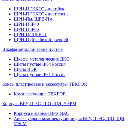
ЩРН-П "ЭКО" - цвет бук
ЩРН-П "ЭКО" - цвет сосна
ЩРН-Пм, ЩРВ-Пм
ЩРН-П IP40
ЩРН-П IP65
ЩРН-П, ЩРВ-П
ЩРН-П (б) с белой дверцей
Шкафы металлические пустые
Шкафы металлические ДКС
Щиты пустые IP54 Россия
Щиты ИЭК
Щиты пустые IP31 Россия
Боксы пластиковые и аксессуары TEKFOR
Комплектующие TEKFOR
Корпуса ВРУ, ШЭС, ЩО, ЩЭ, УЭРМ
Корпуса и панели ВРУ ВАС
Аксессуары и комплектующие для ВРУ, ШЭС, ЩО, ЩЭ,
УЭРМ