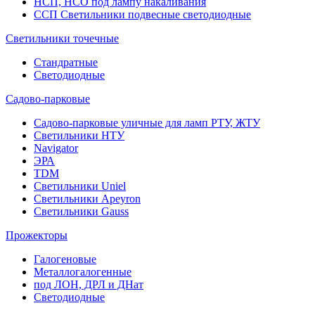
НСП, НСО под лампу накаливания
ССП Светильники подвесные светодиодные
Светильники точечные
Стандратные
Светодиодные
Садово-парковые
Садово-парковые уличные для ламп РТУ, ЖТУ
Светильники НТУ
Navigator
ЭРА
TDM
Светильники Uniel
Светильники Apeyron
Светильники Gauss
Прожекторы
Галогеновые
Металлогалогенные
под ЛОН, ДРЛ и ДНат
Светодиодные