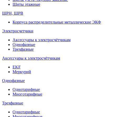
Щиты этажные
ЩРН, ЩРВ
Корпуса распределительные металлические ЭКФ
Электросчетчики
Аксессуары к электросчётчикам
Однофазные
Трехфазные
Аксессуары к электросчётчикам
EKF
Меркурий
Однофазные
Однотарифные
Многотарифные
Трехфазные
Однотарифные
Многотарифные