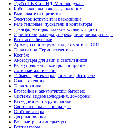
Трубы ПВХ и ПНД. Металлорукав.
Кабель-каналы и аксессуары к ним
Выключатели и розетки
Электроинструмент и расходники
Реле тепловые, пускатели и контакторы
Трансформаторы, плавкие вставки, ящики
Удлинители, колодки, переходники, вилки, гнёзда
Разъемы кабельные
Арматура и инструменты для монтажа СИП
Теплый пол. Терморегуляторы
Крепёж
Аксессуары для ламп и светильников
Реле управления, контроля и прочие
Лотки металлические
Таймеры, детекторы движения, фотореле
Садовая техника
Теплотехника
Батарейки и аккумуляторы бытовые
Системы видеонаблюдения, домофоны
Разъединители и рубильники
Светосигнальная аппаратура
Стабилизаторы
Дверные звонки
Вольтметры и амперметры
Вентиляторы