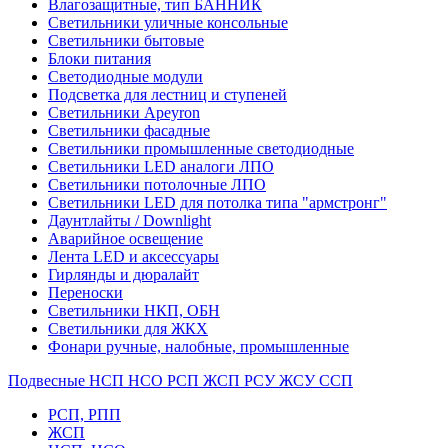
Влагозащитные, тип БАННИК
Светильники уличные консольные
Светильники бытовые
Блоки питания
Светодиодные модули
Подсветка для лестниц и ступеней
Светильники Apeyron
Светильники фасадные
Светильники промышленные светодиодные
Светильники LED аналоги ЛПО
Светильники потолочные ЛПО
Светильники LED для потолка типа "армстронг"
Даунтлайты / Downlight
Аварийное освещение
Лента LED и аксессуары
Гирлянды и дюралайт
Переноски
Светильники НКП, ОБН
Светильники для ЖКХ
Фонари ручные, налобные, промышленные
Подвесные НСП НСО РСП ЖСП РСУ ЖСУ ССП
РСП, РПП
ЖСП