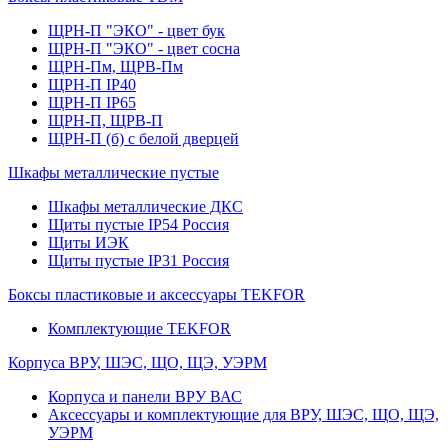
ЩРН-П "ЭКО" - цвет бук
ЩРН-П "ЭКО" - цвет сосна
ЩРН-Пм, ЩРВ-Пм
ЩРН-П IP40
ЩРН-П IP65
ЩРН-П, ЩРВ-П
ЩРН-П (б) с белой дверцей
Шкафы металлические пустые
Шкафы металлические ДКС
Щиты пустые IP54 Россия
Щиты ИЭК
Щиты пустые IP31 Россия
Боксы пластиковые и аксессуары TEKFOR
Комплектующие TEKFOR
Корпуса ВРУ, ШЭС, ЩО, ЩЭ, УЭРМ
Корпуса и панели ВРУ ВАС
Аксессуары и комплектующие для ВРУ, ШЭС, ЩО, ЩЭ,
УЭРМ