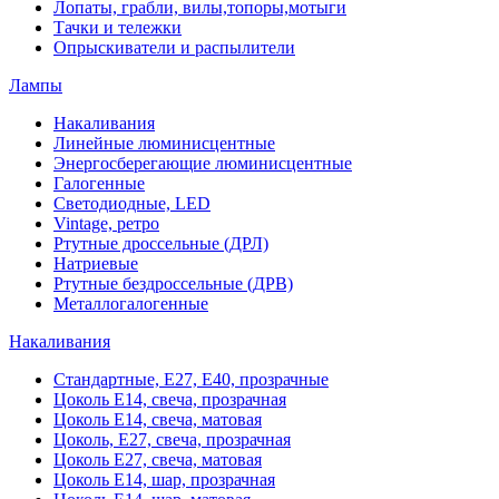
Лопаты, грабли, вилы,топоры,мотыги
Тачки и тележки
Опрыскиватели и распылители
Лампы
Накаливания
Линейные люминисцентные
Энергосберегающие люминисцентные
Галогенные
Светодиодные, LED
Vintage, ретро
Ртутные дроссельные (ДРЛ)
Натриевые
Ртутные бездроссельные (ДРВ)
Металлогалогенные
Накаливания
Стандартные, Е27, Е40, прозрачные
Цоколь Е14, свеча, прозрачная
Цоколь Е14, свеча, матовая
Цоколь, Е27, свеча, прозрачная
Цоколь Е27, свеча, матовая
Цоколь Е14, шар, прозрачная