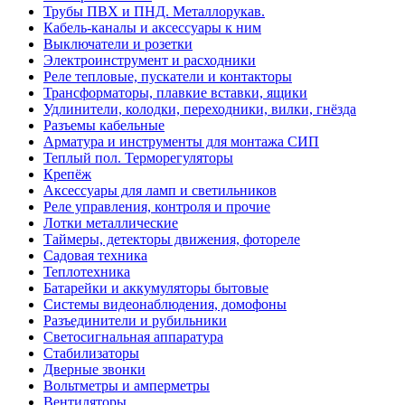
Трубы ПВХ и ПНД. Металлорукав.
Кабель-каналы и аксессуары к ним
Выключатели и розетки
Электроинструмент и расходники
Реле тепловые, пускатели и контакторы
Трансформаторы, плавкие вставки, ящики
Удлинители, колодки, переходники, вилки, гнёзда
Разъемы кабельные
Арматура и инструменты для монтажа СИП
Теплый пол. Терморегуляторы
Крепёж
Аксессуары для ламп и светильников
Реле управления, контроля и прочие
Лотки металлические
Таймеры, детекторы движения, фотореле
Садовая техника
Теплотехника
Батарейки и аккумуляторы бытовые
Системы видеонаблюдения, домофоны
Разъединители и рубильники
Светосигнальная аппаратура
Стабилизаторы
Дверные звонки
Вольтметры и амперметры
Вентиляторы