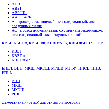
АПВ
АВВГ
АВБбШв
ААБл, АСБЛ
А - провод алюминиевый, неизолированный, для
воздушных линий
АС - провод алюминиевый, со стальным сердечником,
неизолированный, для воздушных линий
КВВГ, КВВГнг, КВВГЭнг, КВВГнг-LS, КВВГнг-FRLS, КВВ
КВВГ
КВВГнг
КВВГнг-LS
БПВЛ, ВПП, МКШ, МКЭШ, МГШВ, МГТФ, ПНСВ, ППВ,
РПШ,
ВПП
МКШ
МКЭШ
РПШ
Декоративный (ретро) для открытой проводки