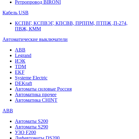
Ретропровод BIRONI
Кабель USB
КСПВГ, КСПВЭГ, КПСВВ, ПРППМ, ПТПЖ ,П-274,
ПВЖ, КММ
Автоматические выключатели
ABB
Legrand
ИЭК
TDM
EKF
Systeme Electric
DEKraft
Автоматы силовые Россия
Автоматика прочее
Автоматика CHINT
ABB
Автоматы S200
Автоматы S290
УЗО F200
Дифавтоматы DS200