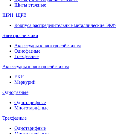
Щиты этажные
ЩРН, ЩРВ
Корпуса распределительные металлические ЭКФ
Электросчетчики
Аксессуары к электросчётчикам
Однофазные
Трехфазные
Аксессуары к электросчётчикам
EKF
Меркурий
Однофазные
Однотарифные
Многотарифные
Трехфазные
Однотарифные
Многотарифные