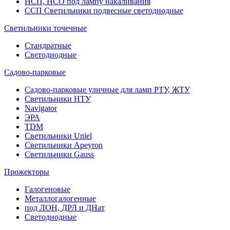
НСП, НСО под лампу накаливания
ССП Светильники подвесные светодиодные
Светильники точечные
Стандратные
Светодиодные
Садово-парковые
Садово-парковые уличные для ламп РТУ, ЖТУ
Светильники НТУ
Navigator
ЭРА
TDM
Светильники Uniel
Светильники Apeyron
Светильники Gauss
Прожекторы
Галогеновые
Металлогалогенные
под ЛОН, ДРЛ и ДНат
Светодиодные