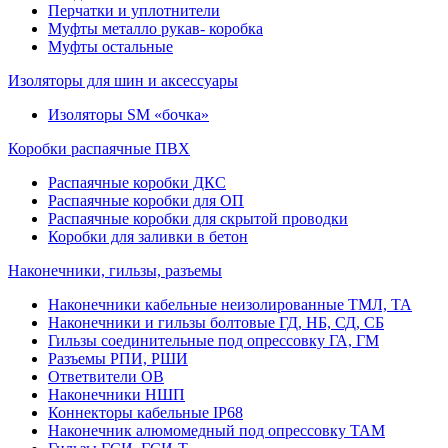
Перчатки и уплотнители
Муфты металло рукав- коробка
Муфты остальные
Изоляторы для шин и аксессуары
Изоляторы SM «бочка»
Коробки распаячные ПВХ
Распаячные коробки ДКС
Распаячные коробки для ОП
Распаячные коробки для скрытой проводки
Коробки для заливки в бетон
Наконечники, гильзы, разъемы
Наконечники кабельные неизолированные ТМЛ, ТА
Наконечники и гильзы болтовые ГД, НБ, СД, СБ
Гильзы соединительные под опрессовку ГА, ГМ
Разъемы РПИ, РШИ
Ответвители ОВ
Наконечники НШП
Коннекторы кабельные IP68
Наконечник алюмомедный под опрессовку ТАМ