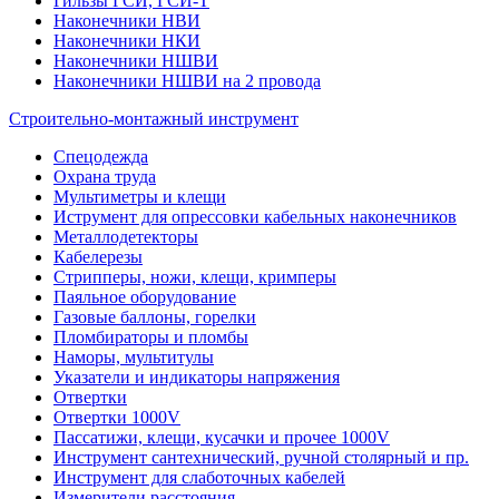
Гильзы ГСИ, ГСИ-Т
Наконечники НВИ
Наконечники НКИ
Наконечники НШВИ
Наконечники НШВИ на 2 провода
Строительно-монтажный инструмент
Спецодежда
Охрана труда
Мультиметры и клещи
Иструмент для опрессовки кабельных наконечников
Металлодетекторы
Кабелерезы
Стрипперы, ножи, клещи, кримперы
Паяльное оборудование
Газовые баллоны, горелки
Пломбираторы и пломбы
Наморы, мультитулы
Указатели и индикаторы напряжения
Отвертки
Отвертки 1000V
Пассатижи, клещи, кусачки и прочее 1000V
Инструмент сантехнический, ручной столярный и пр.
Инструмент для слаботочных кабелей
Измерители расстояния