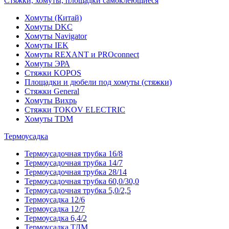
Стяжки, хомуты, площадки самоклеющиеся
Хомуты (Китай)
Хомуты DKC
Хомуты Navigator
Хомуты IEK
Хомуты REXANT и PROconnect
Хомуты ЭРА
Стяжки KOPOS
Площадки и дюбели под хомуты (стяжки)
Стяжки General
Хомуты Вихрь
Стяжки TOKOV ELECTRIC
Хомуты TDM
Термоусадка
Термоусадочная трубка 16/8
Термоусадочная трубка 14/7
Термоусадочная трубка 28/14
Термоусадочная трубка 60,0/30,0
Термоусадочная трубка 5,0/2,5
Термоусадка 12/6
Термоусадка 12/7
Термоусадка 6,4/2
Термоусадка ТДМ