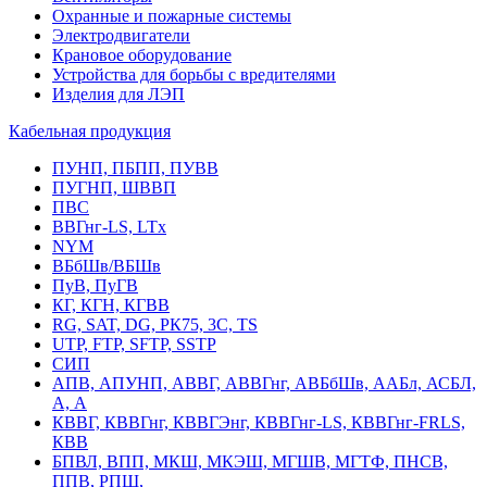
Охранные и пожарные системы
Электродвигатели
Крановое оборудование
Устройства для борьбы с вредителями
Изделия для ЛЭП
Кабельная продукция
ПУНП, ПБПП, ПУВВ
ПУГНП, ШВВП
ПВС
ВВГнг-LS, LTx
NYM
ВБбШв/ВБШв
ПуВ, ПуГВ
КГ, КГН, КГВВ
RG, SAT, DG, РК75, 3С, TS
UTP, FTP, SFTP, SSTP
СИП
АПВ, АПУНП, АВВГ, АВВГнг, АВБбШв, ААБл, АСБЛ,
А, А
КВВГ, КВВГнг, КВВГЭнг, КВВГнг-LS, КВВГнг-FRLS,
КВВ
БПВЛ, ВПП, МКШ, МКЭШ, МГШВ, МГТФ, ПНСВ,
ППВ, РПШ,