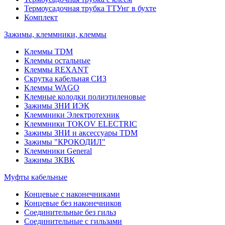
Термоусадочная трубка ТТУнг в бухте
Комплект
Зажимы, клеммники, клеммы
Клеммы TDM
Клеммы остальные
Клеммы REXANT
Скрутка кабельная СИЗ
Клеммы WAGO
Клемные колодки полиэтиленовые
Зажимы ЗНИ ИЭК
Клеммники Электротехник
Клеммники TOKOV ELECTRIC
Зажимы ЗНИ и аксессуары TDM
Зажимы "КРОКОДИЛ"
Клеммники General
Зажимы 3КВК
Муфты кабельные
Концевые с наконечниками
Концевые без наконечников
Соединительные без гильз
Соединительные с гильзами