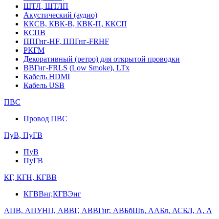
ШТЛ, ШТЛП
Акустический (аудио)
ККСВ, КВК-В, КВК-П, ККСП
КСПВ
ППГнг-HF, ППГнг-FRHF
РКГМ
Декоративный (ретро) для открытой проводки
ВВГнг-FRLS (Low Smoke), LTx
Кабель HDMI
Кабель USB
ПВС
Провод ПВС
ПуВ, ПуГВ
ПуВ
ПуГВ
КГ, КГН, КГВВ
КГВВнг,КГВЭнг
АПВ, АПУНП, АВВГ, АВВГнг, АВБбШв, ААБл, АСБЛ, А, А