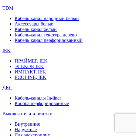
TDM
Кабель-канал народный белый
Аксессуары белые
Кабель-канал белый
Кабель-канал текстура дерево
Кабель-канал перфорированный
IEK
ПРАЙМЕР, IEK
ЭЛЕКОР, IEK
ИМПАКТ, IEK
ECOLINE, IEK
ДКС
Кабель-каналы In-liner
Короба перфорированные
Выключатели и розетки
Внутренние
Наружные
Для электроплит