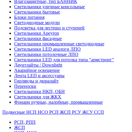
Влагозащитные, тип БАННИК
Светильники уличные консольные
Светильники бытовые
Блоки питания
Светодиодные модули
Подсветка для лестниц и ступеней
Светильники Apeyron
Светильники фасадные
Светильники промышленные светодиодные
Светильники LED аналоги ЛПО
Светильники потолочные ЛПО
Светильники LED для потолка типа "армстронг"
Даунтлайты / Downlight
Аварийное освещение
Лента LED и аксессуары
Гирлянды и дюралайт
Переноски
Светильники НКП, ОБН
Светильники для ЖКХ
Фонари ручные, налобные, промышленные
Подвесные НСП НСО РСП ЖСП РСУ ЖСУ ССП
РСП, РПП
ЖСП