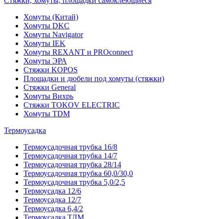
Стяжки, хомуты, площадки самоклеющиеся
Хомуты (Китай)
Хомуты DKC
Хомуты Navigator
Хомуты IEK
Хомуты REXANT и PROconnect
Хомуты ЭРА
Стяжки KOPOS
Площадки и дюбели под хомуты (стяжки)
Стяжки General
Хомуты Вихрь
Стяжки TOKOV ELECTRIC
Хомуты TDM
Термоусадка
Термоусадочная трубка 16/8
Термоусадочная трубка 14/7
Термоусадочная трубка 28/14
Термоусадочная трубка 60,0/30,0
Термоусадочная трубка 5,0/2,5
Термоусадка 12/6
Термоусадка 12/7
Термоусадка 6,4/2
Термоусадка ТДМ