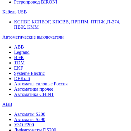
Ретропровод BIRONI
Кабель USB
КСПВГ, КСПВЭГ, КПСВВ, ПРППМ, ПТПЖ ,П-274,
ПВЖ, КММ
Автоматические выключатели
ABB
Legrand
ИЭК
TDM
EKF
Systeme Electric
DEKraft
Автоматы силовые Россия
Автоматика прочее
Автоматика CHINT
ABB
Автоматы S200
Автоматы S290
УЗО F200
Дифавтоматы DS200