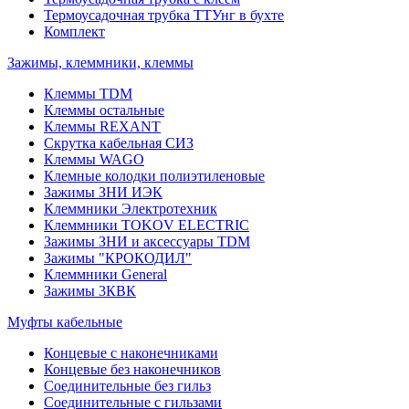
Термоусадочная трубка ТТУнг в бухте
Комплект
Зажимы, клеммники, клеммы
Клеммы TDM
Клеммы остальные
Клеммы REXANT
Скрутка кабельная СИЗ
Клеммы WAGO
Клемные колодки полиэтиленовые
Зажимы ЗНИ ИЭК
Клеммники Электротехник
Клеммники TOKOV ELECTRIC
Зажимы ЗНИ и аксессуары TDM
Зажимы "КРОКОДИЛ"
Клеммники General
Зажимы 3КВК
Муфты кабельные
Концевые с наконечниками
Концевые без наконечников
Соединительные без гильз
Соединительные с гильзами