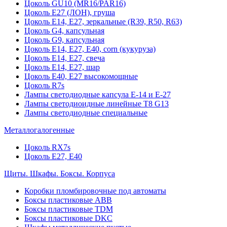
Цоколь GU10 (MR16/PAR16)
Цоколь Е27 (ЛОН), груша
Цоколь Е14, Е27, зеркальные (R39, R50, R63)
Цоколь G4, капсульная
Цоколь G9, капсульная
Цоколь Е14, Е27, Е40, corn (кукуруза)
Цоколь Е14, Е27, свеча
Цоколь Е14, Е27, шар
Цоколь Е40, Е27 высокомощные
Цоколь R7s
Лампы светодиодные капсула Е-14 и Е-27
Лампы светодиоидные линейные T8 G13
Лампы светодиодные специальные
Металлогалогенные
Цоколь RX7s
Цоколь Е27, E40
Щиты. Шкафы. Боксы. Корпуса
Коробки пломбировочные под автоматы
Боксы пластиковые ABB
Боксы пластиковые TDM
Боксы пластиковые DKC