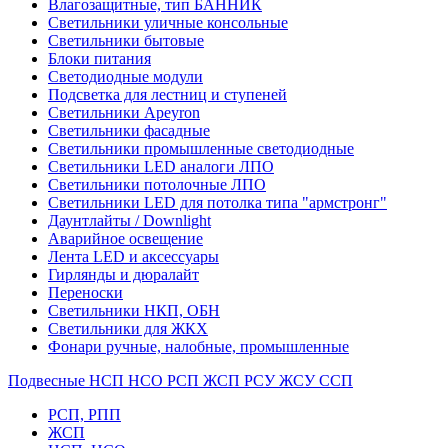
Влагозащитные, тип БАННИК
Светильники уличные консольные
Светильники бытовые
Блоки питания
Светодиодные модули
Подсветка для лестниц и ступеней
Светильники Apeyron
Светильники фасадные
Светильники промышленные светодиодные
Светильники LED аналоги ЛПО
Светильники потолочные ЛПО
Светильники LED для потолка типа "армстронг"
Даунтлайты / Downlight
Аварийное освещение
Лента LED и аксессуары
Гирлянды и дюралайт
Переноски
Светильники НКП, ОБН
Светильники для ЖКХ
Фонари ручные, налобные, промышленные
Подвесные НСП НСО РСП ЖСП РСУ ЖСУ ССП
РСП, РПП
ЖСП