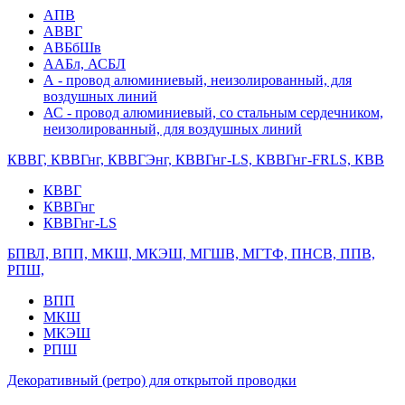
АПВ
АВВГ
АВБбШв
ААБл, АСБЛ
А - провод алюминиевый, неизолированный, для
воздушных линий
АС - провод алюминиевый, со стальным сердечником,
неизолированный, для воздушных линий
КВВГ, КВВГнг, КВВГЭнг, КВВГнг-LS, КВВГнг-FRLS, КВВ
КВВГ
КВВГнг
КВВГнг-LS
БПВЛ, ВПП, МКШ, МКЭШ, МГШВ, МГТФ, ПНСВ, ППВ,
РПШ,
ВПП
МКШ
МКЭШ
РПШ
Декоративный (ретро) для открытой проводки