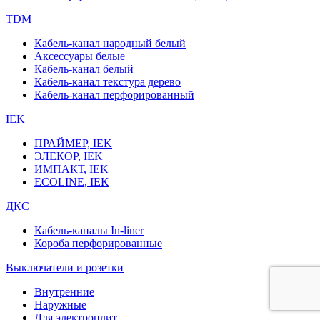
TDM
Кабель-канал народный белый
Аксессуары белые
Кабель-канал белый
Кабель-канал текстура дерево
Кабель-канал перфорированный
IEK
ПРАЙМЕР, IEK
ЭЛЕКОР, IEK
ИМПАКТ, IEK
ECOLINE, IEK
ДКС
Кабель-каналы In-liner
Короба перфорированные
Выключатели и розетки
Внутренние
Наружные
Для электроплит