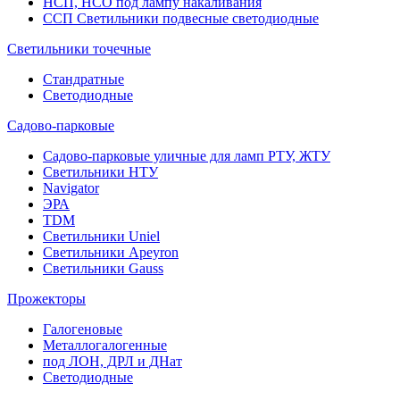
НСП, НСО под лампу накаливания
ССП Светильники подвесные светодиодные
Светильники точечные
Стандратные
Светодиодные
Садово-парковые
Садово-парковые уличные для ламп РТУ, ЖТУ
Светильники НТУ
Navigator
ЭРА
TDM
Светильники Uniel
Светильники Apeyron
Светильники Gauss
Прожекторы
Галогеновые
Металлогалогенные
под ЛОН, ДРЛ и ДНат
Светодиодные