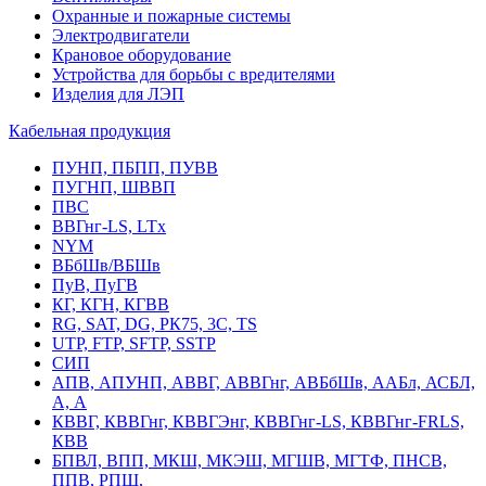
Охранные и пожарные системы
Электродвигатели
Крановое оборудование
Устройства для борьбы с вредителями
Изделия для ЛЭП
Кабельная продукция
ПУНП, ПБПП, ПУВВ
ПУГНП, ШВВП
ПВС
ВВГнг-LS, LTx
NYM
ВБбШв/ВБШв
ПуВ, ПуГВ
КГ, КГН, КГВВ
RG, SAT, DG, РК75, 3С, TS
UTP, FTP, SFTP, SSTP
СИП
АПВ, АПУНП, АВВГ, АВВГнг, АВБбШв, ААБл, АСБЛ,
А, А
КВВГ, КВВГнг, КВВГЭнг, КВВГнг-LS, КВВГнг-FRLS,
КВВ
БПВЛ, ВПП, МКШ, МКЭШ, МГШВ, МГТФ, ПНСВ,
ППВ, РПШ,