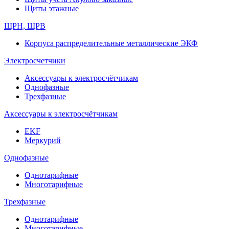
Щиты этажные
ЩРН, ЩРВ
Корпуса распределительные металлические ЭКФ
Электросчетчики
Аксессуары к электросчётчикам
Однофазные
Трехфазные
Аксессуары к электросчётчикам
EKF
Меркурий
Однофазные
Однотарифные
Многотарифные
Трехфазные
Однотарифные
Многотарифные