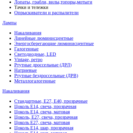
Лопаты, грабли, вилы,топоры,мотыги
Тачки и тележки
Опрыскиватели и распылители
Лампы
Накаливания
Линейные люминисцентные
Энергосберегающие люминисцентные
Галогенные
Светодиодные, LED
Vintage, ретро
Ртутные дроссельные (ДРЛ)
Натриевые
Ртутные бездроссельные (ДРВ)
Металлогалогенные
Накаливания
Стандартные, Е27, Е40, прозрачные
Цоколь Е14, свеча, прозрачная
Цоколь Е14, свеча, матовая
Цоколь, Е27, свеча, прозрачная
Цоколь Е27, свеча, матовая
Цоколь Е14, шар, прозрачная