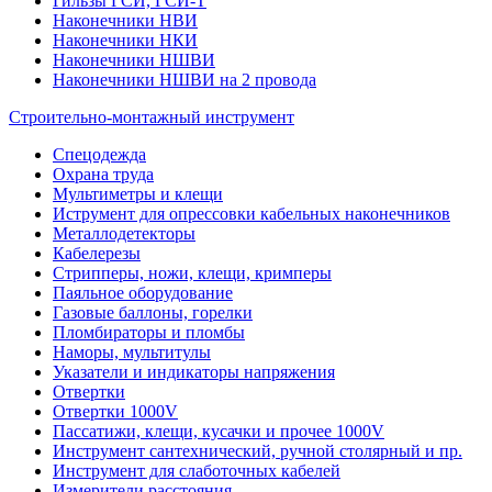
Гильзы ГСИ, ГСИ-Т
Наконечники НВИ
Наконечники НКИ
Наконечники НШВИ
Наконечники НШВИ на 2 провода
Строительно-монтажный инструмент
Спецодежда
Охрана труда
Мультиметры и клещи
Иструмент для опрессовки кабельных наконечников
Металлодетекторы
Кабелерезы
Стрипперы, ножи, клещи, кримперы
Паяльное оборудование
Газовые баллоны, горелки
Пломбираторы и пломбы
Наморы, мультитулы
Указатели и индикаторы напряжения
Отвертки
Отвертки 1000V
Пассатижи, клещи, кусачки и прочее 1000V
Инструмент сантехнический, ручной столярный и пр.
Инструмент для слаботочных кабелей
Измерители расстояния