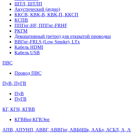
ШТЛ, ШТЛП
Акустический (аудио)
ККСВ, КВК-В, КВК-П, ККСП
КСПВ
ППГнг-HF, ППГнг-FRHF
РКГМ
Декоративный (ретро) для открытой проводки
ВВГнг-FRLS (Low Smoke), LTx
Кабель HDMI
Кабель USB
ПВС
Провод ПВС
ПуВ, ПуГВ
ПуВ
ПуГВ
КГ, КГН, КГВВ
КГВВнг,КГВЭнг
АПВ, АПУНП, АВВГ, АВВГнг, АВБбШв, ААБл, АСБЛ, А, А