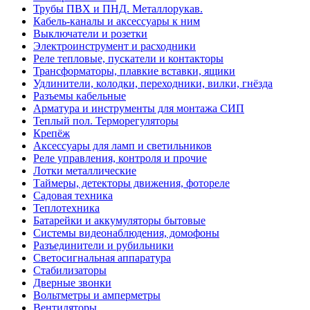
Трубы ПВХ и ПНД. Металлорукав.
Кабель-каналы и аксессуары к ним
Выключатели и розетки
Электроинструмент и расходники
Реле тепловые, пускатели и контакторы
Трансформаторы, плавкие вставки, ящики
Удлинители, колодки, переходники, вилки, гнёзда
Разъемы кабельные
Арматура и инструменты для монтажа СИП
Теплый пол. Терморегуляторы
Крепёж
Аксессуары для ламп и светильников
Реле управления, контроля и прочие
Лотки металлические
Таймеры, детекторы движения, фотореле
Садовая техника
Теплотехника
Батарейки и аккумуляторы бытовые
Системы видеонаблюдения, домофоны
Разъединители и рубильники
Светосигнальная аппаратура
Стабилизаторы
Дверные звонки
Вольтметры и амперметры
Вентиляторы