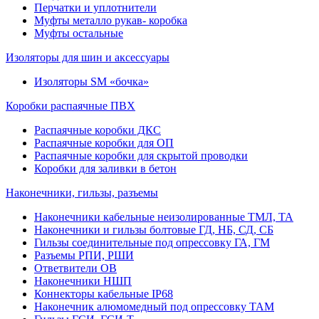
Перчатки и уплотнители
Муфты металло рукав- коробка
Муфты остальные
Изоляторы для шин и аксессуары
Изоляторы SM «бочка»
Коробки распаячные ПВХ
Распаячные коробки ДКС
Распаячные коробки для ОП
Распаячные коробки для скрытой проводки
Коробки для заливки в бетон
Наконечники, гильзы, разъемы
Наконечники кабельные неизолированные ТМЛ, ТА
Наконечники и гильзы болтовые ГД, НБ, СД, СБ
Гильзы соединительные под опрессовку ГА, ГМ
Разъемы РПИ, РШИ
Ответвители ОВ
Наконечники НШП
Коннекторы кабельные IP68
Наконечник алюмомедный под опрессовку ТАМ