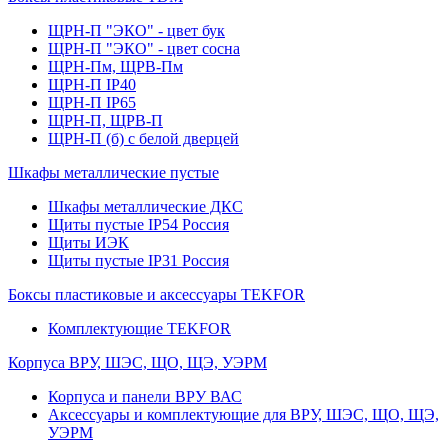
ЩРН-П "ЭКО" - цвет бук
ЩРН-П "ЭКО" - цвет сосна
ЩРН-Пм, ЩРВ-Пм
ЩРН-П IP40
ЩРН-П IP65
ЩРН-П, ЩРВ-П
ЩРН-П (б) с белой дверцей
Шкафы металлические пустые
Шкафы металлические ДКС
Щиты пустые IP54 Россия
Щиты ИЭК
Щиты пустые IP31 Россия
Боксы пластиковые и аксессуары TEKFOR
Комплектующие TEKFOR
Корпуса ВРУ, ШЭС, ЩО, ЩЭ, УЭРМ
Корпуса и панели ВРУ ВАС
Аксессуары и комплектующие для ВРУ, ШЭС, ЩО, ЩЭ,
УЭРМ