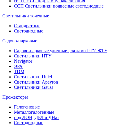
НСП, НСО под лампу накаливания
ССП Светильники подвесные светодиодные
Светильники точечные
Стандратные
Светодиодные
Садово-парковые
Садово-парковые уличные для ламп РТУ, ЖТУ
Светильники НТУ
Navigator
ЭРА
TDM
Светильники Uniel
Светильники Apeyron
Светильники Gauss
Прожекторы
Галогеновые
Металлогалогенные
под ЛОН, ДРЛ и ДНат
Светодиодные