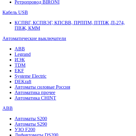
Ретропровод BIRONI
Кабель USB
КСПВГ, КСПВЭГ, КПСВВ, ПРППМ, ПТПЖ ,П-274,
ПВЖ, КММ
Автоматические выключатели
ABB
Legrand
ИЭК
TDM
EKF
Systeme Electric
DEKraft
Автоматы силовые Россия
Автоматика прочее
Автоматика CHINT
ABB
Автоматы S200
Автоматы S290
УЗО F200
Дифавтоматы DS200