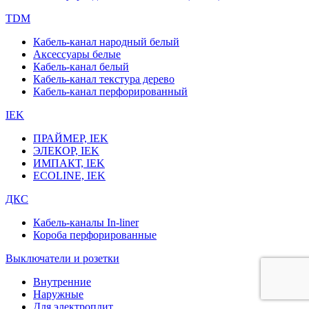
TDM
Кабель-канал народный белый
Аксессуары белые
Кабель-канал белый
Кабель-канал текстура дерево
Кабель-канал перфорированный
IEK
ПРАЙМЕР, IEK
ЭЛЕКОР, IEK
ИМПАКТ, IEK
ECOLINE, IEK
ДКС
Кабель-каналы In-liner
Короба перфорированные
Выключатели и розетки
Внутренние
Наружные
Для электроплит