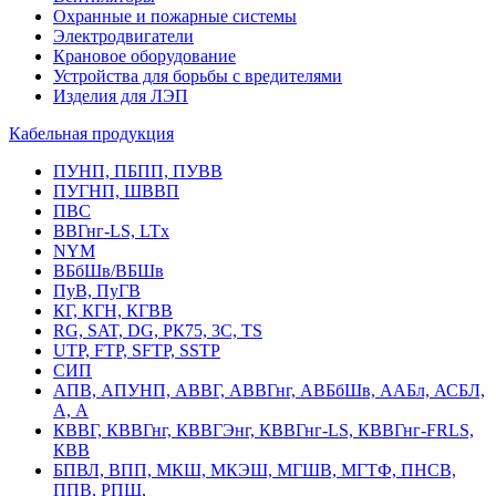
Охранные и пожарные системы
Электродвигатели
Крановое оборудование
Устройства для борьбы с вредителями
Изделия для ЛЭП
Кабельная продукция
ПУНП, ПБПП, ПУВВ
ПУГНП, ШВВП
ПВС
ВВГнг-LS, LTx
NYM
ВБбШв/ВБШв
ПуВ, ПуГВ
КГ, КГН, КГВВ
RG, SAT, DG, РК75, 3С, TS
UTP, FTP, SFTP, SSTP
СИП
АПВ, АПУНП, АВВГ, АВВГнг, АВБбШв, ААБл, АСБЛ,
А, А
КВВГ, КВВГнг, КВВГЭнг, КВВГнг-LS, КВВГнг-FRLS,
КВВ
БПВЛ, ВПП, МКШ, МКЭШ, МГШВ, МГТФ, ПНСВ,
ППВ, РПШ,