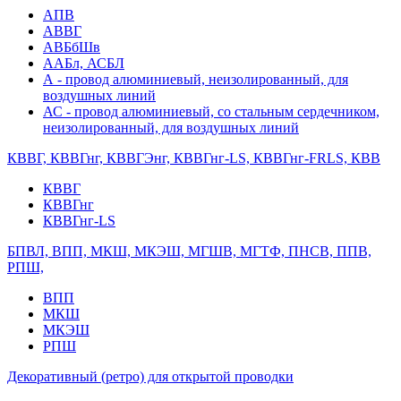
АПВ
АВВГ
АВБбШв
ААБл, АСБЛ
А - провод алюминиевый, неизолированный, для
воздушных линий
АС - провод алюминиевый, со стальным сердечником,
неизолированный, для воздушных линий
КВВГ, КВВГнг, КВВГЭнг, КВВГнг-LS, КВВГнг-FRLS, КВВ
КВВГ
КВВГнг
КВВГнг-LS
БПВЛ, ВПП, МКШ, МКЭШ, МГШВ, МГТФ, ПНСВ, ППВ,
РПШ,
ВПП
МКШ
МКЭШ
РПШ
Декоративный (ретро) для открытой проводки