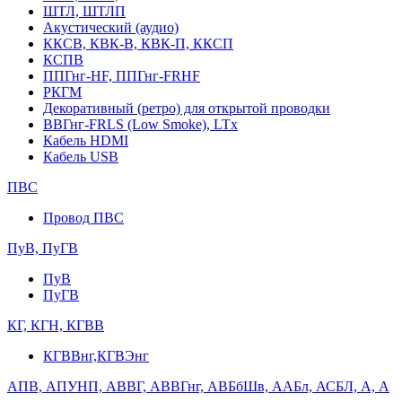
ШТЛ, ШТЛП
Акустический (аудио)
ККСВ, КВК-В, КВК-П, ККСП
КСПВ
ППГнг-HF, ППГнг-FRHF
РКГМ
Декоративный (ретро) для открытой проводки
ВВГнг-FRLS (Low Smoke), LTx
Кабель HDMI
Кабель USB
ПВС
Провод ПВС
ПуВ, ПуГВ
ПуВ
ПуГВ
КГ, КГН, КГВВ
КГВВнг,КГВЭнг
АПВ, АПУНП, АВВГ, АВВГнг, АВБбШв, ААБл, АСБЛ, А, А