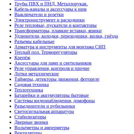
Трубы ПВХ и ПНД. Металлорукав.
Кабель-каналы и аксессуары к ним
Выключатели и розетки
Электроинструмент и расходники
Реле тепловые, пускатели и контакторы
Трансформаторы, плавкие вставки, ящики
Удлинители, колодки, переходники, вилки, гнёзда
Разъемы кабельные
Арматура и инструменты для монтажа СИП
Теплый пол. Терморегуляторы
Крепёж
Аксессуары для ламп и светильников
Реле управления, контроля и прочие
Лотки металлические
Таймеры, детекторы движения, фотореле
Садовая техника
Теплотехника
Батарейки и аккумуляторы бытовые
Системы видеонаблюдения, домофоны
Разъединители и рубильники
Светосигнальная аппаратура
Стабилизаторы
Дверные звонки
Вольтметры и амперметры
Вентиляторы