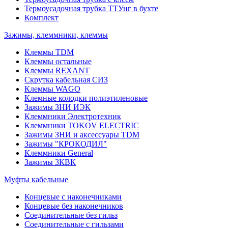
Термоусадочная трубка ТТУнг в бухте
Комплект
Зажимы, клеммники, клеммы
Клеммы TDM
Клеммы остальные
Клеммы REXANT
Скрутка кабельная СИЗ
Клеммы WAGO
Клемные колодки полиэтиленовые
Зажимы ЗНИ ИЭК
Клеммники Электротехник
Клеммники TOKOV ELECTRIC
Зажимы ЗНИ и аксессуары TDM
Зажимы "КРОКОДИЛ"
Клеммники General
Зажимы 3КВК
Муфты кабельные
Концевые с наконечниками
Концевые без наконечников
Соединительные без гильз
Соединительные с гильзами