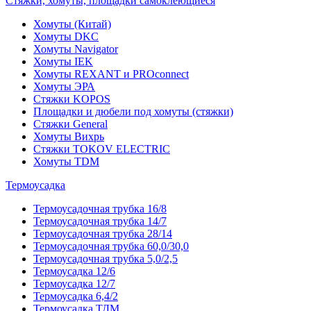
Стяжки, хомуты, площадки самоклеющиеся
Хомуты (Китай)
Хомуты DKC
Хомуты Navigator
Хомуты IEK
Хомуты REXANT и PROconnect
Хомуты ЭРА
Стяжки KOPOS
Площадки и дюбели под хомуты (стяжки)
Стяжки General
Хомуты Вихрь
Стяжки TOKOV ELECTRIC
Хомуты TDM
Термоусадка
Термоусадочная трубка 16/8
Термоусадочная трубка 14/7
Термоусадочная трубка 28/14
Термоусадочная трубка 60,0/30,0
Термоусадочная трубка 5,0/2,5
Термоусадка 12/6
Термоусадка 12/7
Термоусадка 6,4/2
Термоусадка ТДМ