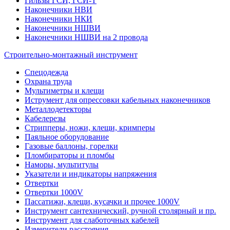
Гильзы ГСИ, ГСИ-Т
Наконечники НВИ
Наконечники НКИ
Наконечники НШВИ
Наконечники НШВИ на 2 провода
Строительно-монтажный инструмент
Спецодежда
Охрана труда
Мультиметры и клещи
Иструмент для опрессовки кабельных наконечников
Металлодетекторы
Кабелерезы
Стрипперы, ножи, клещи, кримперы
Паяльное оборудование
Газовые баллоны, горелки
Пломбираторы и пломбы
Наморы, мультитулы
Указатели и индикаторы напряжения
Отвертки
Отвертки 1000V
Пассатижи, клещи, кусачки и прочее 1000V
Инструмент сантехнический, ручной столярный и пр.
Инструмент для слаботочных кабелей
Измерители расстояния