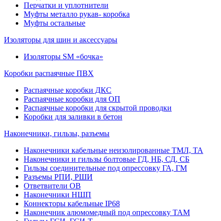
Перчатки и уплотнители
Муфты металло рукав- коробка
Муфты остальные
Изоляторы для шин и аксессуары
Изоляторы SM «бочка»
Коробки распаячные ПВХ
Распаячные коробки ДКС
Распаячные коробки для ОП
Распаячные коробки для скрытой проводки
Коробки для заливки в бетон
Наконечники, гильзы, разъемы
Наконечники кабельные неизолированные ТМЛ, ТА
Наконечники и гильзы болтовые ГД, НБ, СД, СБ
Гильзы соединительные под опрессовку ГА, ГМ
Разъемы РПИ, РШИ
Ответвители ОВ
Наконечники НШП
Коннекторы кабельные IP68
Наконечник алюмомедный под опрессовку ТАМ