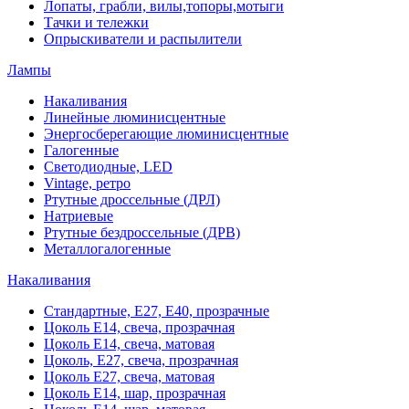
Лопаты, грабли, вилы,топоры,мотыги
Тачки и тележки
Опрыскиватели и распылители
Лампы
Накаливания
Линейные люминисцентные
Энергосберегающие люминисцентные
Галогенные
Светодиодные, LED
Vintage, ретро
Ртутные дроссельные (ДРЛ)
Натриевые
Ртутные бездроссельные (ДРВ)
Металлогалогенные
Накаливания
Стандартные, Е27, Е40, прозрачные
Цоколь Е14, свеча, прозрачная
Цоколь Е14, свеча, матовая
Цоколь, Е27, свеча, прозрачная
Цоколь Е27, свеча, матовая
Цоколь Е14, шар, прозрачная