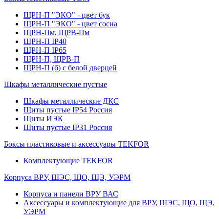
ЩРН-П "ЭКО" - цвет бук
ЩРН-П "ЭКО" - цвет сосна
ЩРН-Пм, ЩРВ-Пм
ЩРН-П IP40
ЩРН-П IP65
ЩРН-П, ЩРВ-П
ЩРН-П (б) с белой дверцей
Шкафы металлические пустые
Шкафы металлические ДКС
Щиты пустые IP54 Россия
Щиты ИЭК
Щиты пустые IP31 Россия
Боксы пластиковые и аксессуары TEKFOR
Комплектующие TEKFOR
Корпуса ВРУ, ШЭС, ЩО, ЩЭ, УЭРМ
Корпуса и панели ВРУ ВАС
Аксессуары и комплектующие для ВРУ, ШЭС, ЩО, ЩЭ,
УЭРМ