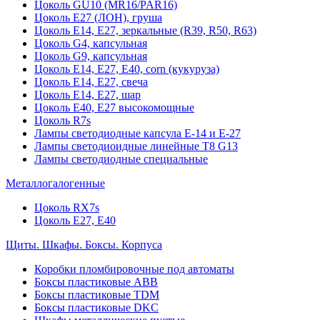
Цоколь GU10 (MR16/PAR16)
Цоколь Е27 (ЛОН), груша
Цоколь Е14, Е27, зеркальные (R39, R50, R63)
Цоколь G4, капсульная
Цоколь G9, капсульная
Цоколь Е14, Е27, Е40, corn (кукуруза)
Цоколь Е14, Е27, свеча
Цоколь Е14, Е27, шар
Цоколь Е40, Е27 высокомощные
Цоколь R7s
Лампы светодиодные капсула Е-14 и Е-27
Лампы светодиоидные линейные T8 G13
Лампы светодиодные специальные
Металлогалогенные
Цоколь RX7s
Цоколь Е27, E40
Щиты. Шкафы. Боксы. Корпуса
Коробки пломбировочные под автоматы
Боксы пластиковые ABB
Боксы пластиковые TDM
Боксы пластиковые DKC