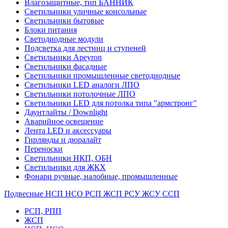
Влагозащитные, тип БАННИК
Светильники уличные консольные
Светильники бытовые
Блоки питания
Светодиодные модули
Подсветка для лестниц и ступеней
Светильники Apeyron
Светильники фасадные
Светильники промышленные светодиодные
Светильники LED аналоги ЛПО
Светильники потолочные ЛПО
Светильники LED для потолка типа "армстронг"
Даунтлайты / Downlight
Аварийное освещение
Лента LED и аксессуары
Гирлянды и дюралайт
Переноски
Светильники НКП, ОБН
Светильники для ЖКХ
Фонари ручные, налобные, промышленные
Подвесные НСП НСО РСП ЖСП РСУ ЖСУ ССП
РСП, РПП
ЖСП