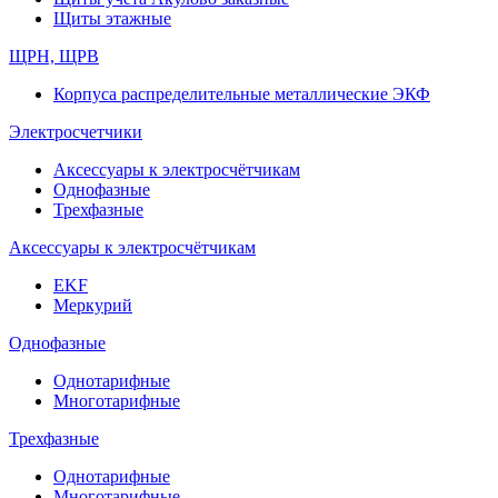
Щиты этажные
ЩРН, ЩРВ
Корпуса распределительные металлические ЭКФ
Электросчетчики
Аксессуары к электросчётчикам
Однофазные
Трехфазные
Аксессуары к электросчётчикам
EKF
Меркурий
Однофазные
Однотарифные
Многотарифные
Трехфазные
Однотарифные
Многотарифные