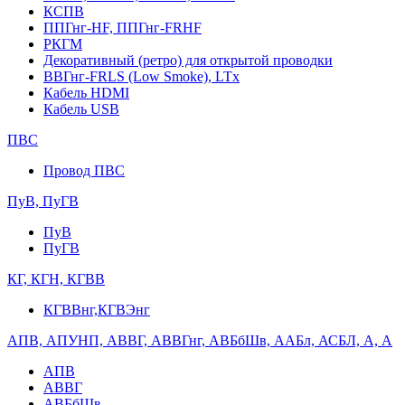
КСПВ
ППГнг-HF, ППГнг-FRHF
РКГМ
Декоративный (ретро) для открытой проводки
ВВГнг-FRLS (Low Smoke), LTx
Кабель HDMI
Кабель USB
ПВС
Провод ПВС
ПуВ, ПуГВ
ПуВ
ПуГВ
КГ, КГН, КГВВ
КГВВнг,КГВЭнг
АПВ, АПУНП, АВВГ, АВВГнг, АВБбШв, ААБл, АСБЛ, А, А
АПВ
АВВГ
АВБбШв