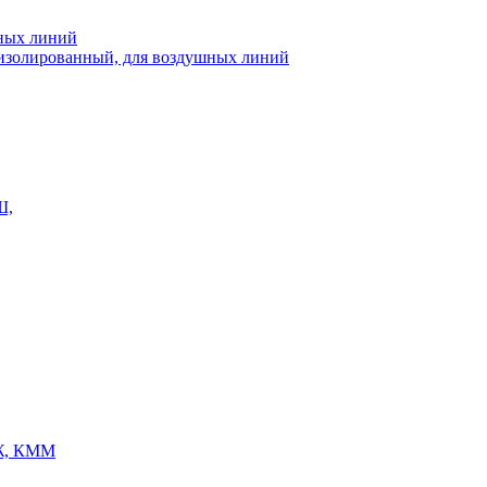
шных линий
еизолированный, для воздушных линий
Ш,
Ж, КММ