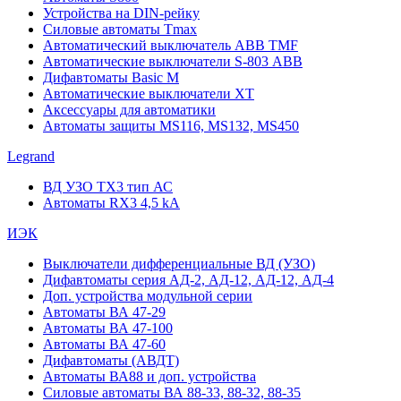
Устройства на DIN-рейку
Силовые автоматы Tmax
Автоматический выключатель ABB TMF
Автоматические выключатели S-803 АВВ
Дифавтоматы Basic M
Автоматические выключатели XT
Аксессуары для автоматики
Автоматы защиты MS116, MS132, MS450
Legrand
ВД УЗО TX3 тип АС
Автоматы RX3 4,5 kA
ИЭК
Выключатели дифференциальные ВД (УЗО)
Дифавтоматы серия АД-2, АД-12, АД-12, АД-4
Доп. устройства модульной серии
Автоматы ВА 47-29
Автоматы ВА 47-100
Автоматы ВА 47-60
Дифавтоматы (АВДТ)
Автоматы ВА88 и доп. устройства
Силовые автоматы ВА 88-33, 88-32, 88-35