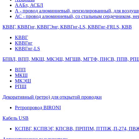
ААБл, АСБЛ
А - провод алюминиевый, неизолированный, для возду
АС - провод алюминиевый, со стальным сердечником, н
КВВГ, КВВГнг, КВВГЭнг, КВВГнг-LS, КВВГнг-FRLS, КВВ
КВВГ
КВВГнг
КВВГнг-LS
БПВЛ, ВПП, МКШ, МКЭШ, МГШВ, МГТФ, ПНСВ, ППВ, РП
ВПП
МКШ
МКЭШ
РПШ
Декоративный (ретро) для открытой проводки
Ретропровод BIRONI
Кабель USB
КСПВГ, КСПВЭГ, КПСВВ, ПРППМ, ПТПЖ ,П-274, ПВ