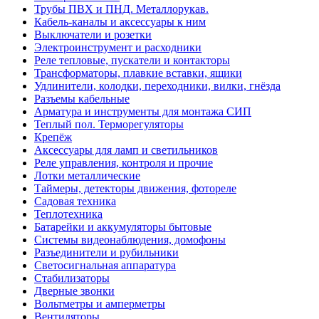
Трубы ПВХ и ПНД. Металлорукав.
Кабель-каналы и аксессуары к ним
Выключатели и розетки
Электроинструмент и расходники
Реле тепловые, пускатели и контакторы
Трансформаторы, плавкие вставки, ящики
Удлинители, колодки, переходники, вилки, гнёзда
Разъемы кабельные
Арматура и инструменты для монтажа СИП
Теплый пол. Терморегуляторы
Крепёж
Аксессуары для ламп и светильников
Реле управления, контроля и прочие
Лотки металлические
Таймеры, детекторы движения, фотореле
Садовая техника
Теплотехника
Батарейки и аккумуляторы бытовые
Системы видеонаблюдения, домофоны
Разъединители и рубильники
Светосигнальная аппаратура
Стабилизаторы
Дверные звонки
Вольтметры и амперметры
Вентиляторы