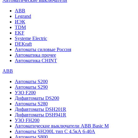
Автоматические выключатели
ABB
Legrand
ИЭК
TDM
EKF
Systeme Electric
DEKraft
Автоматы силовые Россия
Автоматика прочее
Автоматика CHINT
ABB
Автоматы S200
Автоматы S290
УЗО F200
Дифавтоматы DS200
Автоматы S280
Дифавтоматы DSH201R
Дифавтоматы DSH941R
УЗО FH200
Автоматические выключатели ABB Basic M
Автоматы SH200L тип С 4.5кА 6-40А
Автоматы S800