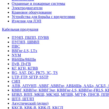
Охранные и пожарные системы
Электродвигатели
Крановое оборудование
Устройства для борьбы с вредителями
Изделия для ЛЭП
Кабельная продукция
ПУНП, ПБПП, ПУВВ
ПУГНП, ШВВП
ПВС
ВВГнг-LS, LTx
NYM
ВБбШв/ВБШв
ПуВ, ПуГВ
КГ, КГН, КГВВ
RG, SAT, DG, РК75, 3С, TS
UTP, FTP, SFTP, SSTP
СИП
АПВ, АПУНП, АВВГ, АВВГнг, АВБбШв, ААБл, АСБЛ, 
КВВГ, КВВГнг, КВВГЭнг, КВВГнг-LS, КВВГнг-FRLS, 
БПВЛ, ВПП, МКШ, МКЭШ, МГШВ, МГТФ, ПНСВ, ППВ
ШТЛ, ШТЛП
Акустический (аудио)
ККСВ, КВК-В, КВК-П, ККСП