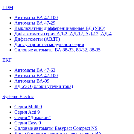
TDM
Автоматы ВА 47-100
Автоматы ВА 47-29
Выключатели дифференциальные ВД (УЗО)
Дифавтоматы серия АД-2, АД-12, АД-12, АД-4
Дифавтоматы (АВДТ)
Доп. устройства модульной серии
Силовые автоматы ВА 88-33, 88-32, 88-35
EKF
Автоматы ВА 47-63
Автоматы ВА 47-100
Автоматы ВА-99
ВД УЗО (блоки утечки тока)
Systeme Electric
Серия Multi 9
Серия Acti 9
Серия "Домовой"
Серия Easy 9
Силовые автоматы Easypact Compact NS
Доп. сборочные единицы для силовых ВА