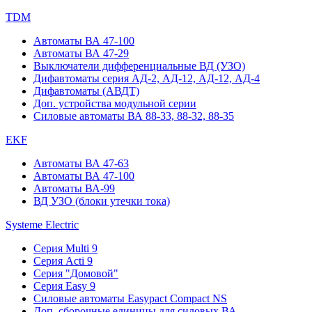
TDM
Автоматы ВА 47-100
Автоматы ВА 47-29
Выключатели дифференциальные ВД (УЗО)
Дифавтоматы серия АД-2, АД-12, АД-12, АД-4
Дифавтоматы (АВДТ)
Доп. устройства модульной серии
Силовые автоматы ВА 88-33, 88-32, 88-35
EKF
Автоматы ВА 47-63
Автоматы ВА 47-100
Автоматы ВА-99
ВД УЗО (блоки утечки тока)
Systeme Electric
Серия Multi 9
Серия Acti 9
Серия "Домовой"
Серия Easy 9
Силовые автоматы Easypact Compact NS
Доп. сборочные единицы для силовых ВА