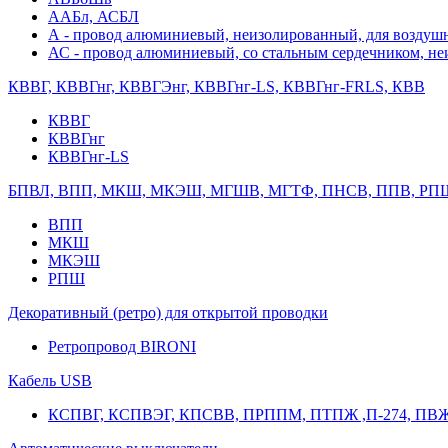
ААБл, АСБЛ
А - провод алюминиевый, неизолированный, для возду
АС - провод алюминиевый, со стальным сердечником, н
КВВГ, КВВГнг, КВВГЭнг, КВВГнг-LS, КВВГнг-FRLS, КВВ
КВВГ
КВВГнг
КВВГнг-LS
БПВЛ, ВПП, МКШ, МКЭШ, МГШВ, МГТФ, ПНСВ, ППВ, РП
ВПП
МКШ
МКЭШ
РПШ
Декоративный (ретро) для открытой проводки
Ретропровод BIRONI
Кабель USB
КСПВГ, КСПВЭГ, КПСВВ, ПРППМ, ПТПЖ ,П-274, ПВ