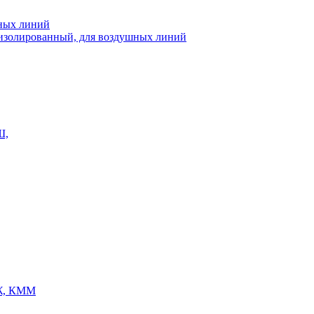
шных линий
еизолированный, для воздушных линий
Ш,
Ж, КММ