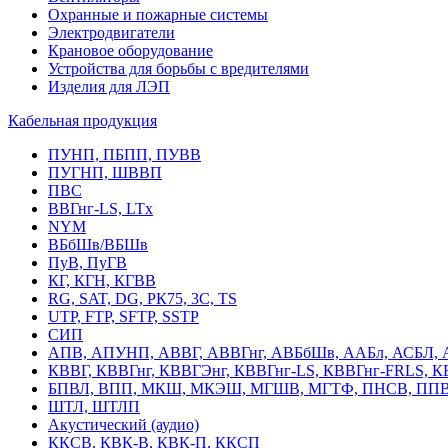
Охранные и пожарные системы
Электродвигатели
Крановое оборудование
Устройства для борьбы с вредителями
Изделия для ЛЭП
Кабельная продукция
ПУНП, ПБПП, ПУВВ
ПУГНП, ШВВП
ПВС
ВВГнг-LS, LTx
NYM
ВБбШв/ВБШв
ПуВ, ПуГВ
КГ, КГН, КГВВ
RG, SAT, DG, РК75, 3С, TS
UTP, FTP, SFTP, SSTP
СИП
АПВ, АПУНП, АВВГ, АВВГнг, АВБбШв, ААБл, АСБЛ, 
КВВГ, КВВГнг, КВВГЭнг, КВВГнг-LS, КВВГнг-FRLS, 
БПВЛ, ВПП, МКШ, МКЭШ, МГШВ, МГТФ, ПНСВ, ППВ
ШТЛ, ШТЛП
Акустический (аудио)
ККСВ, КВК-В, КВК-П, ККСП