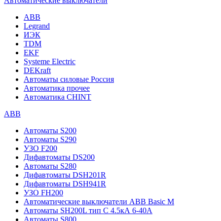
Автоматические выключатели
ABB
Legrand
ИЭК
TDM
EKF
Systeme Electric
DEKraft
Автоматы силовые Россия
Автоматика прочее
Автоматика CHINT
ABB
Автоматы S200
Автоматы S290
УЗО F200
Дифавтоматы DS200
Автоматы S280
Дифавтоматы DSH201R
Дифавтоматы DSH941R
УЗО FH200
Автоматические выключатели ABB Basic M
Автоматы SH200L тип С 4.5кА 6-40А
Автоматы S800