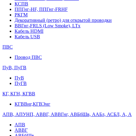
КСПВ
ППГнг-HF, ППГнг-FRHF
РКГМ
Декоративный (ретро) для открытой проводки
ВВГнг-FRLS (Low Smoke), LTx
Кабель HDMI
Кабель USB
ПВС
Провод ПВС
ПуВ, ПуГВ
ПуВ
ПуГВ
КГ, КГН, КГВВ
КГВВнг,КГВЭнг
АПВ, АПУНП, АВВГ, АВВГнг, АВБбШв, ААБл, АСБЛ, А, А
АПВ
АВВГ
АВБбШв