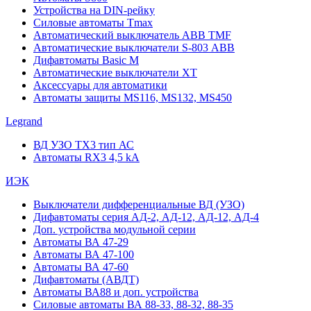
Устройства на DIN-рейку
Силовые автоматы Tmax
Автоматический выключатель ABB TMF
Автоматические выключатели S-803 АВВ
Дифавтоматы Basic M
Автоматические выключатели XT
Аксессуары для автоматики
Автоматы защиты MS116, MS132, MS450
Legrand
ВД УЗО TX3 тип АС
Автоматы RX3 4,5 kA
ИЭК
Выключатели дифференциальные ВД (УЗО)
Дифавтоматы серия АД-2, АД-12, АД-12, АД-4
Доп. устройства модульной серии
Автоматы ВА 47-29
Автоматы ВА 47-100
Автоматы ВА 47-60
Дифавтоматы (АВДТ)
Автоматы ВА88 и доп. устройства
Силовые автоматы ВА 88-33, 88-32, 88-35