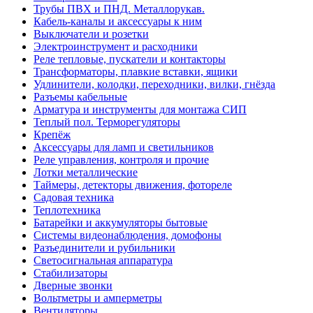
Трубы ПВХ и ПНД. Металлорукав.
Кабель-каналы и аксессуары к ним
Выключатели и розетки
Электроинструмент и расходники
Реле тепловые, пускатели и контакторы
Трансформаторы, плавкие вставки, ящики
Удлинители, колодки, переходники, вилки, гнёзда
Разъемы кабельные
Арматура и инструменты для монтажа СИП
Теплый пол. Терморегуляторы
Крепёж
Аксессуары для ламп и светильников
Реле управления, контроля и прочие
Лотки металлические
Таймеры, детекторы движения, фотореле
Садовая техника
Теплотехника
Батарейки и аккумуляторы бытовые
Системы видеонаблюдения, домофоны
Разъединители и рубильники
Светосигнальная аппаратура
Стабилизаторы
Дверные звонки
Вольтметры и амперметры
Вентиляторы