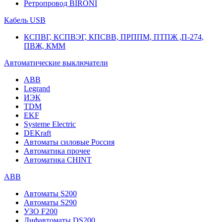
Ретропровод BIRONI
Кабель USB
КСПВГ, КСПВЭГ, КПСВВ, ПРППМ, ПТПЖ ,П-274,
ПВЖ, КММ
Автоматические выключатели
ABB
Legrand
ИЭК
TDM
EKF
Systeme Electric
DEKraft
Автоматы силовые Россия
Автоматика прочее
Автоматика CHINT
ABB
Автоматы S200
Автоматы S290
УЗО F200
Дифавтоматы DS200