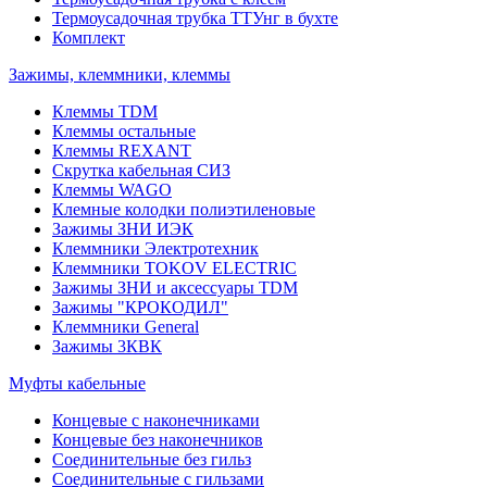
Термоусадочная трубка ТТУнг в бухте
Комплект
Зажимы, клеммники, клеммы
Клеммы TDM
Клеммы остальные
Клеммы REXANT
Скрутка кабельная СИЗ
Клеммы WAGO
Клемные колодки полиэтиленовые
Зажимы ЗНИ ИЭК
Клеммники Электротехник
Клеммники TOKOV ELECTRIC
Зажимы ЗНИ и аксессуары TDM
Зажимы "КРОКОДИЛ"
Клеммники General
Зажимы 3КВК
Муфты кабельные
Концевые с наконечниками
Концевые без наконечников
Соединительные без гильз
Соединительные с гильзами