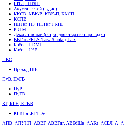
ШТЛ, ШТЛП
Акустический (аудио)
ККСВ, КВК-В, КВК-П, ККСП
КСПВ
ППГнг-HF, ППГнг-FRHF
РКГМ
Декоративный (ретро) для открытой проводки
ВВГнг-FRLS (Low Smoke), LTx
Кабель HDMI
Кабель USB
ПВС
Провод ПВС
ПуВ, ПуГВ
ПуВ
ПуГВ
КГ, КГН, КГВВ
КГВВнг,КГВЭнг
АПВ, АПУНП, АВВГ, АВВГнг, АВБбШв, ААБл, АСБЛ, А, А