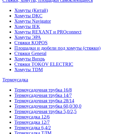
Стяжки, хомуты, площадки самоклеющиеся
Хомуты (Китай)
Хомуты DKC
Хомуты Navigator
Хомуты IEK
Хомуты REXANT и PROconnect
Хомуты ЭРА
Стяжки KOPOS
Площадки и дюбели под хомуты (стяжки)
Стяжки General
Хомуты Вихрь
Стяжки TOKOV ELECTRIC
Хомуты TDM
Термоусадка
Термоусадочная трубка 16/8
Термоусадочная трубка 14/7
Термоусадочная трубка 28/14
Термоусадочная трубка 60,0/30,0
Термоусадочная трубка 5,0/2,5
Термоусадка 12/6
Термоусадка 12/7
Термоусадка 6,4/2
Термоусадка ТДМ