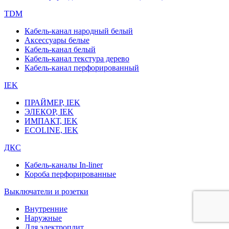
TDM
Кабель-канал народный белый
Аксессуары белые
Кабель-канал белый
Кабель-канал текстура дерево
Кабель-канал перфорированный
IEK
ПРАЙМЕР, IEK
ЭЛЕКОР, IEK
ИМПАКТ, IEK
ECOLINE, IEK
ДКС
Кабель-каналы In-liner
Короба перфорированные
Выключатели и розетки
Внутренние
Наружные
Для электроплит