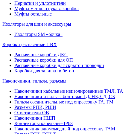
Перчатки и уплотнители
Муфты металло рукав- коробка
Муфты остальные
Изоляторы для шин и аксессуары
Изоляторы SM «бочка»
Коробки распаячные ПВХ
Распаячные коробки ДКС
Распаячные коробки для ОП
Распаячные коробки для скрытой проводки
Коробки для заливки в бетон
Наконечники, гильзы, разъемы
Наконечники кабельные неизолированные ТМЛ, ТА
Наконечники и гильзы болтовые ГД, НБ, СД, СБ
Гильзы соединительные под опрессовку ГА, ГМ
Разъемы РПИ, РШИ
Ответвители ОВ
Наконечники НШП
Коннекторы кабельные IP68
Наконечник алюмомедный под опрессовку ТАМ