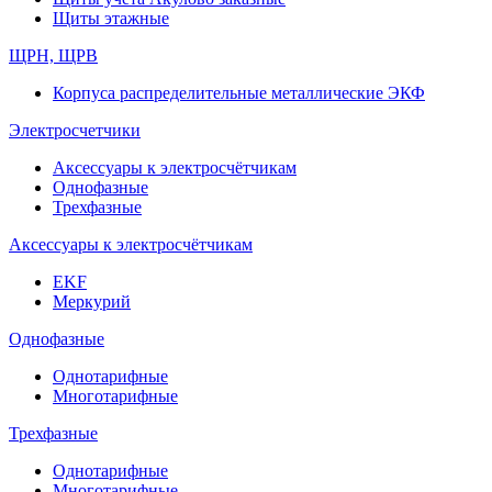
Щиты этажные
ЩРН, ЩРВ
Корпуса распределительные металлические ЭКФ
Электросчетчики
Аксессуары к электросчётчикам
Однофазные
Трехфазные
Аксессуары к электросчётчикам
EKF
Меркурий
Однофазные
Однотарифные
Многотарифные
Трехфазные
Однотарифные
Многотарифные