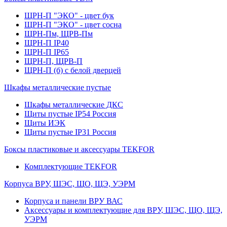
ЩРН-П "ЭКО" - цвет бук
ЩРН-П "ЭКО" - цвет сосна
ЩРН-Пм, ЩРВ-Пм
ЩРН-П IP40
ЩРН-П IP65
ЩРН-П, ЩРВ-П
ЩРН-П (б) с белой дверцей
Шкафы металлические пустые
Шкафы металлические ДКС
Щиты пустые IP54 Россия
Щиты ИЭК
Щиты пустые IP31 Россия
Боксы пластиковые и аксессуары TEKFOR
Комплектующие TEKFOR
Корпуса ВРУ, ШЭС, ЩО, ЩЭ, УЭРМ
Корпуса и панели ВРУ ВАС
Аксессуары и комплектующие для ВРУ, ШЭС, ЩО, ЩЭ,
УЭРМ