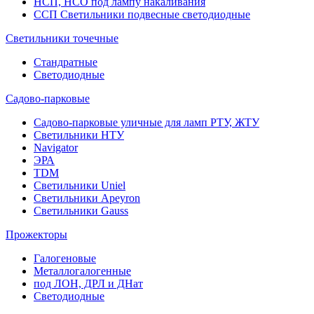
НСП, НСО под лампу накаливания
ССП Светильники подвесные светодиодные
Светильники точечные
Стандратные
Светодиодные
Садово-парковые
Садово-парковые уличные для ламп РТУ, ЖТУ
Светильники НТУ
Navigator
ЭРА
TDM
Светильники Uniel
Светильники Apeyron
Светильники Gauss
Прожекторы
Галогеновые
Металлогалогенные
под ЛОН, ДРЛ и ДНат
Светодиодные