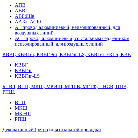
АПВ
АВВГ
АВБбШв
ААБл, АСБЛ
А - провод алюминиевый, неизолированный, для
воздушных линий
АС - провод алюминиевый, со стальным сердечником,
неизолированный, для воздушных линий
КВВГ, КВВГнг, КВВГЭнг, КВВГнг-LS, КВВГнг-FRLS, КВВ
КВВГ
КВВГнг
КВВГнг-LS
БПВЛ, ВПП, МКШ, МКЭШ, МГШВ, МГТФ, ПНСВ, ППВ,
РПШ,
ВПП
МКШ
МКЭШ
РПШ
Декоративный (ретро) для открытой проводки