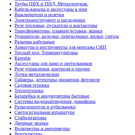
Трубы ПВХ и ПНД. Металлорукав.
Кабель-каналы и аксессуары к ним
Выключатели и розетки
Электроинструмент и расходники
Реле тепловые, пускатели и контакторы
Трансформаторы, плавкие вставки, ящики
Удлинители, колодки, переходники, вилки, гнёзда
Разъемы кабельные
Арматура и инструменты для монтажа СИП
Теплый пол. Терморегуляторы
Крепёж
Аксессуары для ламп и светильников
Реле управления, контроля и прочие
Лотки металлические
Таймеры, детекторы движения, фотореле
Садовая техника
Теплотехника
Батарейки и аккумуляторы бытовые
Системы видеонаблюдения, домофоны
Разъединители и рубильники
Светосигнальная аппаратура
Стабилизаторы
Дверные звонки
Вольтметры и амперметры
Вентиляторы