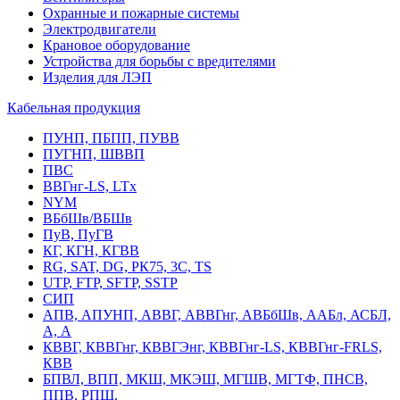
Охранные и пожарные системы
Электродвигатели
Крановое оборудование
Устройства для борьбы с вредителями
Изделия для ЛЭП
Кабельная продукция
ПУНП, ПБПП, ПУВВ
ПУГНП, ШВВП
ПВС
ВВГнг-LS, LTx
NYM
ВБбШв/ВБШв
ПуВ, ПуГВ
КГ, КГН, КГВВ
RG, SAT, DG, РК75, 3С, TS
UTP, FTP, SFTP, SSTP
СИП
АПВ, АПУНП, АВВГ, АВВГнг, АВБбШв, ААБл, АСБЛ,
А, А
КВВГ, КВВГнг, КВВГЭнг, КВВГнг-LS, КВВГнг-FRLS,
КВВ
БПВЛ, ВПП, МКШ, МКЭШ, МГШВ, МГТФ, ПНСВ,
ППВ, РПШ,