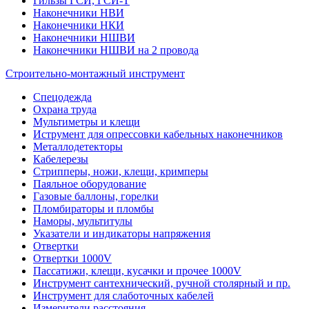
Гильзы ГСИ, ГСИ-Т
Наконечники НВИ
Наконечники НКИ
Наконечники НШВИ
Наконечники НШВИ на 2 провода
Строительно-монтажный инструмент
Спецодежда
Охрана труда
Мультиметры и клещи
Иструмент для опрессовки кабельных наконечников
Металлодетекторы
Кабелерезы
Стрипперы, ножи, клещи, кримперы
Паяльное оборудование
Газовые баллоны, горелки
Пломбираторы и пломбы
Наморы, мультитулы
Указатели и индикаторы напряжения
Отвертки
Отвертки 1000V
Пассатижи, клещи, кусачки и прочее 1000V
Инструмент сантехнический, ручной столярный и пр.
Инструмент для слаботочных кабелей
Измерители расстояния