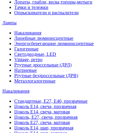
Лопаты, грабли, вилы,топоры,мотыги
Тачки и тележки
Опрыскиватели и распылители
Лампы
Накаливания
Линейные люминисцентные
Энергосберегающие люминисцентные
Галогенные
Светодиодные, LED
Vintage, ретро
Ртутные дроссельные (ДРЛ)
Натриевые
Ртутные бездроссельные (ДРВ)
Металлогалогенные
Накаливания
Стандартные, Е27, Е40, прозрачные
Цоколь Е14, свеча, прозрачная
Цоколь Е14, свеча, матовая
Цоколь, Е27, свеча, прозрачная
Цоколь Е27, свеча, матовая
Цоколь Е14, шар, прозрачная