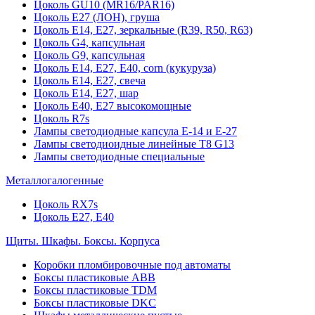
Цоколь GU10 (MR16/PAR16)
Цоколь Е27 (ЛОН), груша
Цоколь Е14, Е27, зеркальные (R39, R50, R63)
Цоколь G4, капсульная
Цоколь G9, капсульная
Цоколь Е14, Е27, Е40, corn (кукуруза)
Цоколь Е14, Е27, свеча
Цоколь Е14, Е27, шар
Цоколь Е40, Е27 высокомощные
Цоколь R7s
Лампы светодиодные капсула Е-14 и Е-27
Лампы светодиоидные линейные T8 G13
Лампы светодиодные специальные
Металлогалогенные
Цоколь RX7s
Цоколь Е27, E40
Щиты. Шкафы. Боксы. Корпуса
Коробки пломбировочные под автоматы
Боксы пластиковые ABB
Боксы пластиковые TDM
Боксы пластиковые DKC