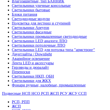
Влагозащитные, тип БАННИК
Светильники уличные консольные
Светильники бытовые
Блоки питания
Светодиодные модули
Подсветка для лестниц и ступеней
Светильники Apeyron
Светильники фасадные
Светильники промышленные светодиодные
Светильники LED аналоги ЛПО
Светильники потолочные ЛПО
Светильники LED для потолка типа "армстронг"
Даунтлайты / Downlight
Аварийное освещение
Лента LED и аксессуары
Гирлянды и дюралайт
Переноски
Светильники НКП, ОБН
Светильники для ЖКХ
Фонари ручные, налобные, промышленные
Подвесные НСП НСО РСП ЖСП РСУ ЖСУ ССП
РСП, РПП
ЖСП