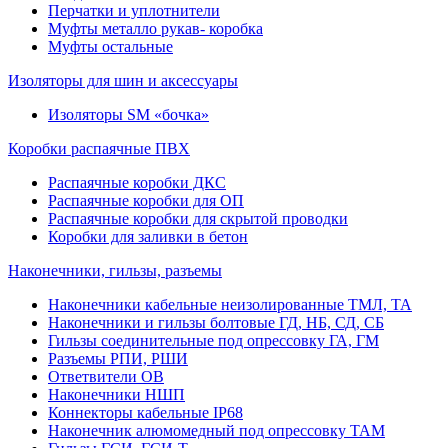
Перчатки и уплотнители
Муфты металло рукав- коробка
Муфты остальные
Изоляторы для шин и аксессуары
Изоляторы SM «бочка»
Коробки распаячные ПВХ
Распаячные коробки ДКС
Распаячные коробки для ОП
Распаячные коробки для скрытой проводки
Коробки для заливки в бетон
Наконечники, гильзы, разъемы
Наконечники кабельные неизолированные ТМЛ, ТА
Наконечники и гильзы болтовые ГД, НБ, СД, СБ
Гильзы соединительные под опрессовку ГА, ГМ
Разъемы РПИ, РШИ
Ответвители ОВ
Наконечники НШП
Коннекторы кабельные IP68
Наконечник алюмомедный под опрессовку ТАМ