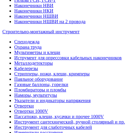
Гильзы ГСИ, ГСИ-Т
Наконечники НВИ
Наконечники НКИ
Наконечники НШВИ
Наконечники НШВИ на 2 провода
Строительно-монтажный инструмент
Спецодежда
Охрана труда
Мультиметры и клещи
Иструмент для опрессовки кабельных наконечников
Металлодетекторы
Кабелерезы
Стрипперы, ножи, клещи, кримперы
Паяльное оборудование
Газовые баллоны, горелки
Пломбираторы и пломбы
Наморы, мультитулы
Указатели и индикаторы напряжения
Отвертки
Отвертки 1000V
Пассатижи, клещи, кусачки и прочее 1000V
Инструмент сантехнический, ручной столярный и пр.
Инструмент для слаботочных кабелей
Измерители расстояния