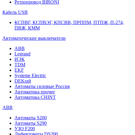
Ретропровод BIRONI
Кабель USB
КСПВГ, КСПВЭГ, КПСВВ, ПРППМ, ПТПЖ ,П-274,
ПВЖ, КММ
Автоматические выключатели
ABB
Legrand
ИЭК
TDM
EKF
Systeme Electric
DEKraft
Автоматы силовые Россия
Автоматика прочее
Автоматика CHINT
ABB
Автоматы S200
Автоматы S290
УЗО F200
Дифавтоматы DS200