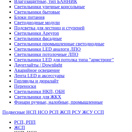
Влагозащитные, тип БАННИК
Светильники уличные консольные
Светильники бытовые
Блоки питания
Светодиодные модули
Подсветка для лестниц и ступеней
Светильники Apeyron
Светильники фасадные
Светильники промышленные светодиодные
Светильники LED аналоги ЛПО
Светильники потолочные ЛПО
Светильники LED для потолка типа "армстронг"
Даунтлайты / Downlight
Аварийное освещение
Лента LED и аксессуары
Гирлянды и дюралайт
Переноски
Светильники НКП, ОБН
Светильники для ЖКХ
Фонари ручные, налобные, промышленные
Подвесные НСП НСО РСП ЖСП РСУ ЖСУ ССП
РСП, РПП
ЖСП