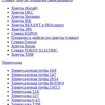
Стяжки, хомуты, площадки самоклеющиеся
Хомуты (Китай)
Хомуты DKC
Хомуты Navigator
Хомуты IEK
Хомуты REXANT и PROconnect
Хомуты ЭРА
Стяжки KOPOS
Площадки и дюбели под хомуты (стяжки)
Стяжки General
Хомуты Вихрь
Стяжки TOKOV ELECTRIC
Хомуты TDM
Термоусадка
Термоусадочная трубка 16/8
Термоусадочная трубка 14/7
Термоусадочная трубка 28/14
Термоусадочная трубка 60,0/30,0
Термоусадочная трубка 5,0/2,5
Термоусадка 12/6
Термоусадка 12/7
Термоусадка 6,4/2
Термоусадка ТДМ