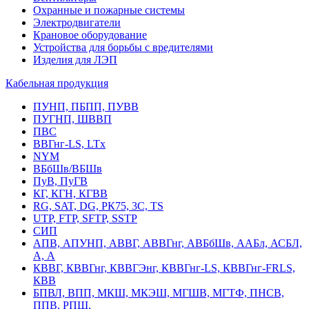
Охранные и пожарные системы
Электродвигатели
Крановое оборудование
Устройства для борьбы с вредителями
Изделия для ЛЭП
Кабельная продукция
ПУНП, ПБПП, ПУВВ
ПУГНП, ШВВП
ПВС
ВВГнг-LS, LTx
NYM
ВБбШв/ВБШв
ПуВ, ПуГВ
КГ, КГН, КГВВ
RG, SAT, DG, РК75, 3С, TS
UTP, FTP, SFTP, SSTP
СИП
АПВ, АПУНП, АВВГ, АВВГнг, АВБбШв, ААБл, АСБЛ,
А, А
КВВГ, КВВГнг, КВВГЭнг, КВВГнг-LS, КВВГнг-FRLS,
КВВ
БПВЛ, ВПП, МКШ, МКЭШ, МГШВ, МГТФ, ПНСВ,
ППВ, РПШ,