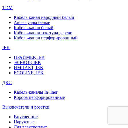
TDM
Кабель-канал народный белый
Аксессуары белые
Кабель-канал белый
Кабель-канал текстура дерево
Кабель-канал перфорированный
IEK
ПРАЙМЕР, IEK
ЭЛЕКОР, IEK
ИМПАКТ, IEK
ECOLINE, IEK
ДКС
Кабель-каналы In-liner
Короба перфорированные
Выключатели и розетки
Внутренние
Наружные
Для электроплит