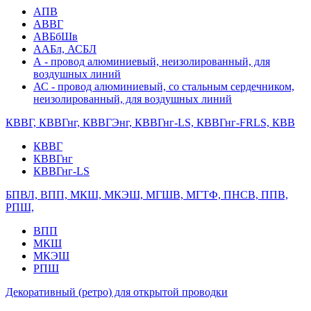
АПВ
АВВГ
АВБбШв
ААБл, АСБЛ
А - провод алюминиевый, неизолированный, для
воздушных линий
АС - провод алюминиевый, со стальным сердечником,
неизолированный, для воздушных линий
КВВГ, КВВГнг, КВВГЭнг, КВВГнг-LS, КВВГнг-FRLS, КВВ
КВВГ
КВВГнг
КВВГнг-LS
БПВЛ, ВПП, МКШ, МКЭШ, МГШВ, МГТФ, ПНСВ, ППВ,
РПШ,
ВПП
МКШ
МКЭШ
РПШ
Декоративный (ретро) для открытой проводки