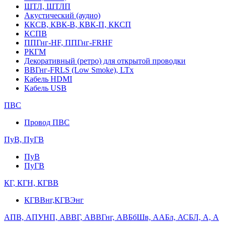
ШТЛ, ШТЛП
Акустический (аудио)
ККСВ, КВК-В, КВК-П, ККСП
КСПВ
ППГнг-HF, ППГнг-FRHF
РКГМ
Декоративный (ретро) для открытой проводки
ВВГнг-FRLS (Low Smoke), LTx
Кабель HDMI
Кабель USB
ПВС
Провод ПВС
ПуВ, ПуГВ
ПуВ
ПуГВ
КГ, КГН, КГВВ
КГВВнг,КГВЭнг
АПВ, АПУНП, АВВГ, АВВГнг, АВБбШв, ААБл, АСБЛ, А, А