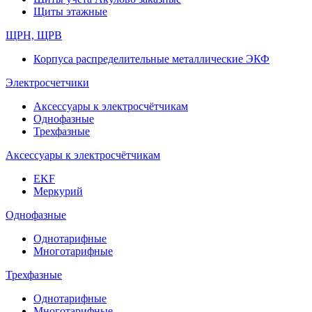
Щиты этажные
ЩРН, ЩРВ
Корпуса распределительные металлические ЭКФ
Электросчетчики
Аксессуары к электросчётчикам
Однофазные
Трехфазные
Аксессуары к электросчётчикам
EKF
Меркурий
Однофазные
Однотарифные
Многотарифные
Трехфазные
Однотарифные
Многотарифные