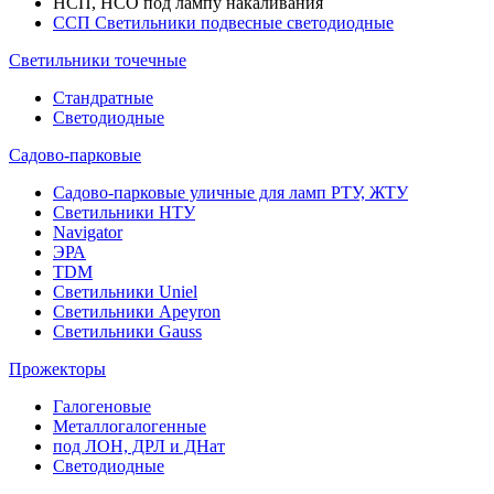
НСП, НСО под лампу накаливания
ССП Светильники подвесные светодиодные
Светильники точечные
Стандратные
Светодиодные
Садово-парковые
Садово-парковые уличные для ламп РТУ, ЖТУ
Светильники НТУ
Navigator
ЭРА
TDM
Светильники Uniel
Светильники Apeyron
Светильники Gauss
Прожекторы
Галогеновые
Металлогалогенные
под ЛОН, ДРЛ и ДНат
Светодиодные