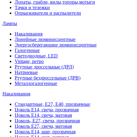
Лопаты, грабли, вилы,топоры,мотыги
Тачки и тележки
Опрыскиватели и распылители
Лампы
Накаливания
Линейные люминисцентные
Энергосберегающие люминисцентные
Галогенные
Светодиодные, LED
Vintage, ретро
Ртутные дроссельные (ДРЛ)
Натриевые
Ртутные бездроссельные (ДРВ)
Металлогалогенные
Накаливания
Стандартные, Е27, Е40, прозрачные
Цоколь Е14, свеча, прозрачная
Цоколь Е14, свеча, матовая
Цоколь, Е27, свеча, прозрачная
Цоколь Е27, свеча, матовая
Цоколь Е14, шар, прозрачная