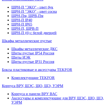
ЩРН-П "ЭКО" - цвет бук
ЩРН-П "ЭКО" - цвет сосна
ЩРН-Пм, ЩРВ-Пм
ЩРН-П IP40
ЩРН-П IP65
ЩРН-П, ЩРВ-П
ЩРН-П (б) с белой дверцей
Шкафы металлические пустые
Шкафы металлические ДКС
Щиты пустые IP54 Россия
Щиты ИЭК
Щиты пустые IP31 Россия
Боксы пластиковые и аксессуары TEKFOR
Комплектующие TEKFOR
Корпуса ВРУ, ШЭС, ЩО, ЩЭ, УЭРМ
Корпуса и панели ВРУ ВАС
Аксессуары и комплектующие для ВРУ, ШЭС, ЩО, ЩЭ,
УЭРМ