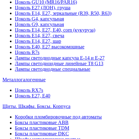
Цоколь GU10 (MR16/PAR16)
Цоколь Е27 (ЛОН), груша
Цоколь Е14, Е27, зеркальные (R39, R50, R63)
Цоколь G4, капсульная
Цоколь G9, капсульная
Цоколь Е14, Е27, Е40, corn (кукуруза)
Цоколь Е14, Е27, свеча
Цоколь Е14, Е27, шар
Цоколь Е40, Е27 высокомощные
Цоколь R7s
Лампы светодиодные капсула Е-14 и Е-27
Лампы светодиоидные линейные T8 G13
Лампы светодиодные специальные
Металлогалогенные
Цоколь RX7s
Цоколь Е27, E40
Щиты. Шкафы. Боксы. Корпуса
Коробки пломбировочные под автоматы
Боксы пластиковые ABB
Боксы пластиковые TDM
Боксы пластиковые DKC