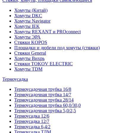
Стяжки, хомуты, площадки самоклеющиеся
Хомуты (Китай)
Хомуты DKC
Хомуты Navigator
Хомуты IEK
Хомуты REXANT и PROconnect
Хомуты ЭРА
Стяжки KOPOS
Площадки и дюбели под хомуты (стяжки)
Стяжки General
Хомуты Вихрь
Стяжки TOKOV ELECTRIC
Хомуты TDM
Термоусадка
Термоусадочная трубка 16/8
Термоусадочная трубка 14/7
Термоусадочная трубка 28/14
Термоусадочная трубка 60,0/30,0
Термоусадочная трубка 5,0/2,5
Термоусадка 12/6
Термоусадка 12/7
Термоусадка 6,4/2
Термоусадка ТДМ