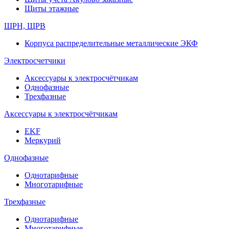
Щиты этажные
ЩРН, ЩРВ
Корпуса распределительные металлические ЭКФ
Электросчетчики
Аксессуары к электросчётчикам
Однофазные
Трехфазные
Аксессуары к электросчётчикам
EKF
Меркурий
Однофазные
Однотарифные
Многотарифные
Трехфазные
Однотарифные
Многотарифные