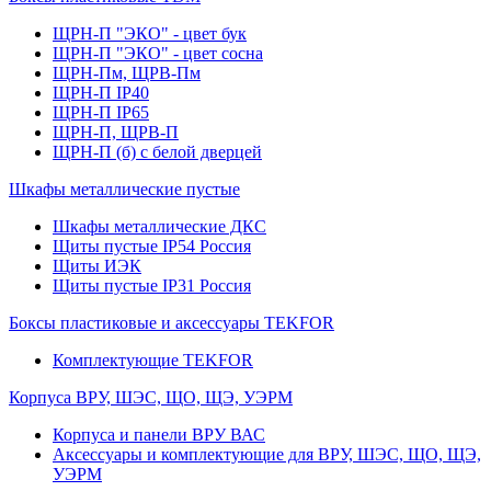
ЩРН-П "ЭКО" - цвет бук
ЩРН-П "ЭКО" - цвет сосна
ЩРН-Пм, ЩРВ-Пм
ЩРН-П IP40
ЩРН-П IP65
ЩРН-П, ЩРВ-П
ЩРН-П (б) с белой дверцей
Шкафы металлические пустые
Шкафы металлические ДКС
Щиты пустые IP54 Россия
Щиты ИЭК
Щиты пустые IP31 Россия
Боксы пластиковые и аксессуары TEKFOR
Комплектующие TEKFOR
Корпуса ВРУ, ШЭС, ЩО, ЩЭ, УЭРМ
Корпуса и панели ВРУ ВАС
Аксессуары и комплектующие для ВРУ, ШЭС, ЩО, ЩЭ,
УЭРМ