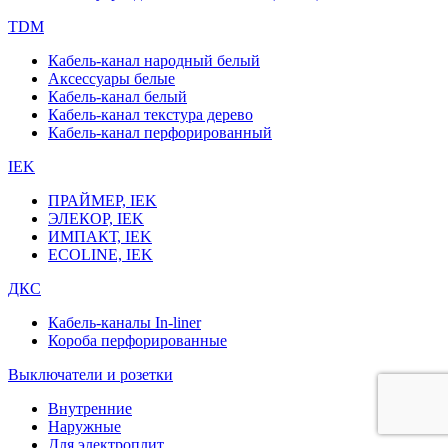
TDM
Кабель-канал народный белый
Аксессуары белые
Кабель-канал белый
Кабель-канал текстура дерево
Кабель-канал перфорированный
IEK
ПРАЙМЕР, IEK
ЭЛЕКОР, IEK
ИМПАКТ, IEK
ECOLINE, IEK
ДКС
Кабель-каналы In-liner
Короба перфорированные
Выключатели и розетки
Внутренние
Наружные
Для электроплит