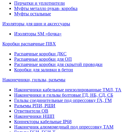
Перчатки и уплотнители
Муфты металло рукав- коробка
Муфты остальные
Изоляторы для шин и аксессуары
Изоляторы SM «бочка»
Коробки распаячные ПВХ
Распаячные коробки ДКС
Распаячные коробки для ОП
Распаячные коробки для скрытой проводки
Коробки для заливки в бетон
Наконечники, гильзы, разъемы
Наконечники кабельные неизолированные ТМЛ, ТА
Наконечники и гильзы болтовые ГД, НБ, СД, СБ
Гильзы соединительные под опрессовку ГА, ГМ
Разъемы РПИ, РШИ
Ответвители ОВ
Наконечники НШП
Коннекторы кабельные IP68
Наконечник алюмомедный под опрессовку ТАМ