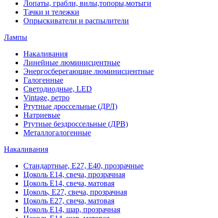
Лопаты, грабли, вилы,топоры,мотыги
Тачки и тележки
Опрыскиватели и распылители
Лампы
Накаливания
Линейные люминисцентные
Энергосберегающие люминисцентные
Галогенные
Светодиодные, LED
Vintage, ретро
Ртутные дроссельные (ДРЛ)
Натриевые
Ртутные бездроссельные (ДРВ)
Металлогалогенные
Накаливания
Стандартные, Е27, Е40, прозрачные
Цоколь Е14, свеча, прозрачная
Цоколь Е14, свеча, матовая
Цоколь, Е27, свеча, прозрачная
Цоколь Е27, свеча, матовая
Цоколь Е14, шар, прозрачная