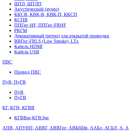
ШТЛ, ШТЛП
Акустический (аудио)
ККСВ, КВК-В, КВК-П, ККСП
КСПВ
ППГнг-HF, ППГнг-FRHF
РКГМ
Декоративный (ретро) для открытой проводки
ВВГнг-FRLS (Low Smoke), LTx
Кабель HDMI
Кабель USB
ПВС
Провод ПВС
ПуВ, ПуГВ
ПуВ
ПуГВ
КГ, КГН, КГВВ
КГВВнг,КГВЭнг
АПВ, АПУНП, АВВГ, АВВГнг, АВБбШв, ААБл, АСБЛ, А, А