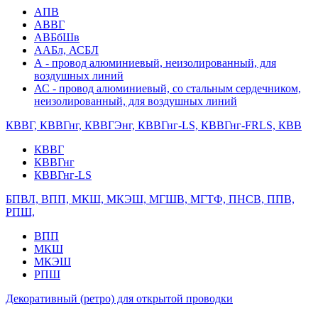
АПВ
АВВГ
АВБбШв
ААБл, АСБЛ
А - провод алюминиевый, неизолированный, для
воздушных линий
АС - провод алюминиевый, со стальным сердечником,
неизолированный, для воздушных линий
КВВГ, КВВГнг, КВВГЭнг, КВВГнг-LS, КВВГнг-FRLS, КВВ
КВВГ
КВВГнг
КВВГнг-LS
БПВЛ, ВПП, МКШ, МКЭШ, МГШВ, МГТФ, ПНСВ, ППВ,
РПШ,
ВПП
МКШ
МКЭШ
РПШ
Декоративный (ретро) для открытой проводки