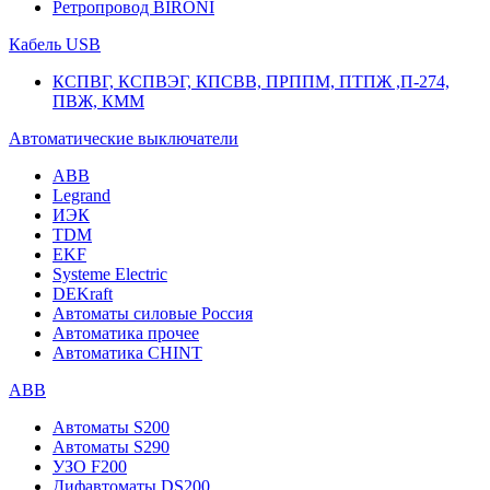
Ретропровод BIRONI
Кабель USB
КСПВГ, КСПВЭГ, КПСВВ, ПРППМ, ПТПЖ ,П-274,
ПВЖ, КММ
Автоматические выключатели
ABB
Legrand
ИЭК
TDM
EKF
Systeme Electric
DEKraft
Автоматы силовые Россия
Автоматика прочее
Автоматика CHINT
ABB
Автоматы S200
Автоматы S290
УЗО F200
Дифавтоматы DS200