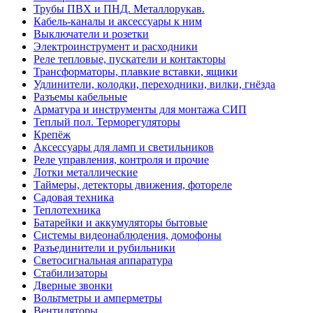
Трубы ПВХ и ПНД. Металлорукав.
Кабель-каналы и аксессуары к ним
Выключатели и розетки
Электроинструмент и расходники
Реле тепловые, пускатели и контакторы
Трансформаторы, плавкие вставки, ящики
Удлинители, колодки, переходники, вилки, гнёзда
Разъемы кабельные
Арматура и инструменты для монтажа СИП
Теплый пол. Терморегуляторы
Крепёж
Аксессуары для ламп и светильников
Реле управления, контроля и прочие
Лотки металлические
Таймеры, детекторы движения, фотореле
Садовая техника
Теплотехника
Батарейки и аккумуляторы бытовые
Системы видеонаблюдения, домофоны
Разъединители и рубильники
Светосигнальная аппаратура
Стабилизаторы
Дверные звонки
Вольтметры и амперметры
Вентиляторы