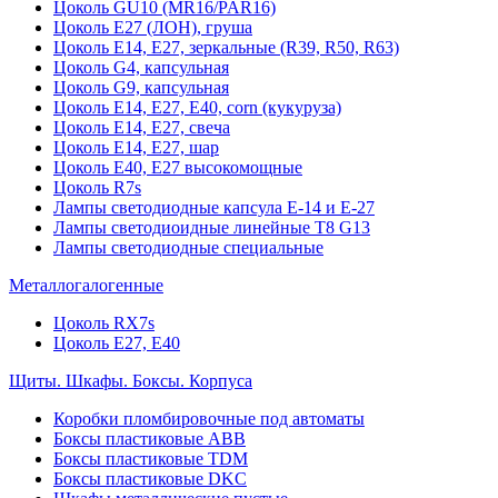
Цоколь GU10 (MR16/PAR16)
Цоколь Е27 (ЛОН), груша
Цоколь Е14, Е27, зеркальные (R39, R50, R63)
Цоколь G4, капсульная
Цоколь G9, капсульная
Цоколь Е14, Е27, Е40, corn (кукуруза)
Цоколь Е14, Е27, свеча
Цоколь Е14, Е27, шар
Цоколь Е40, Е27 высокомощные
Цоколь R7s
Лампы светодиодные капсула Е-14 и Е-27
Лампы светодиоидные линейные T8 G13
Лампы светодиодные специальные
Металлогалогенные
Цоколь RX7s
Цоколь Е27, E40
Щиты. Шкафы. Боксы. Корпуса
Коробки пломбировочные под автоматы
Боксы пластиковые ABB
Боксы пластиковые TDM
Боксы пластиковые DKC