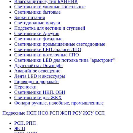
Влагозащитные, тип БАННИК
Светильники уличные консольные
Светильники бытовые
Блоки питания
Светодиодные модули
Подсветка для лестниц и ступеней
Светильники Apeyron
Светильники фасадные
Светильники промышленные светодиодные
Светильники LED аналоги ЛПО
Светильники потолочные ЛПО
Светильники LED для потолка типа "армстронг"
Даунтлайты / Downlight
Аварийное освещение
Лента LED и аксессуары
Гирлянды и дюралайт
Переноски
Светильники НКП, ОБН
Светильники для ЖКХ
Фонари ручные, налобные, промышленные
Подвесные НСП НСО РСП ЖСП РСУ ЖСУ ССП
РСП, РПП
ЖСП