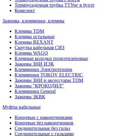
Термоусадочная трубка ТТУнг в бухте
Комплект
Зажимы, клеммники, клеммы
Клеммы TDM
Клеммы остальные
Клеммы REXANT
Скрутка кабельная СИЗ
Клеммы WAGO
Клемные колодки полиэтиленовые
Зажимы ЗНИ ИЭК
Клеммники Электротехник
Клеммники TOKOV ELECTRIC
Зажимы ЗНИ и аксессуары TDM
Зажимы "КРОКОДИЛ"
Клеммники General
Зажимы 3КВК
Муфты кабельные
Концевые с наконечниками
Концевые без наконечников
Соединительные без гильз
Соединительные с гильзами