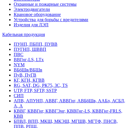
Охранные и пожарные системы
Электродвигатели
Крановое оборудование
Устройства для борьбы с вредителями
Изделия для ЛЭП
Кабельная продукция
ПУНП, ПБПП, ПУВВ
ПУГНП, ШВВП
ПВС
ВВГнг-LS, LTx
NYM
ВБбШв/ВБШв
ПуВ, ПуГВ
КГ, КГН, КГВВ
RG, SAT, DG, РК75, 3С, TS
UTP, FTP, SFTP, SSTP
СИП
АПВ, АПУНП, АВВГ, АВВГнг, АВБбШв, ААБл, АСБЛ,
А, А
КВВГ, КВВГнг, КВВГЭнг, КВВГнг-LS, КВВГнг-FRLS,
КВВ
БПВЛ, ВПП, МКШ, МКЭШ, МГШВ, МГТФ, ПНСВ,
ППВ, РПШ,