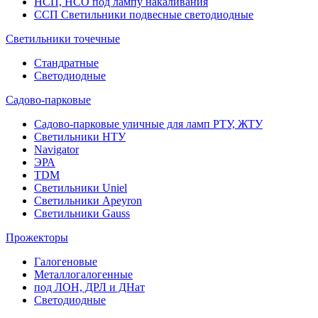
НСП, НСО под лампу накаливания
ССП Светильники подвесные светодиодные
Светильники точечные
Стандратные
Светодиодные
Садово-парковые
Садово-парковые уличные для ламп РТУ, ЖТУ
Светильники НТУ
Navigator
ЭРА
TDM
Светильники Uniel
Светильники Apeyron
Светильники Gauss
Прожекторы
Галогеновые
Металлогалогенные
под ЛОН, ДРЛ и ДНат
Светодиодные