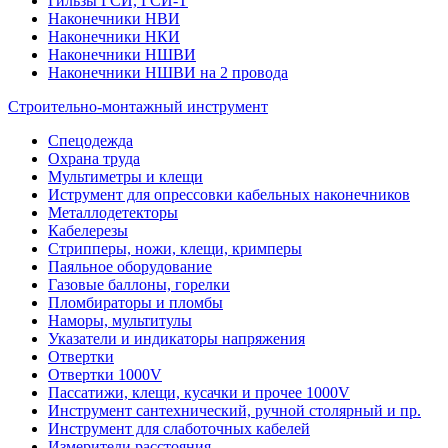
Гильзы ГСИ, ГСИ-Т
Наконечники НВИ
Наконечники НКИ
Наконечники НШВИ
Наконечники НШВИ на 2 провода
Строительно-монтажный инструмент
Спецодежда
Охрана труда
Мультиметры и клещи
Иструмент для опрессовки кабельных наконечников
Металлодетекторы
Кабелерезы
Стрипперы, ножи, клещи, кримперы
Паяльное оборудование
Газовые баллоны, горелки
Пломбираторы и пломбы
Наморы, мультитулы
Указатели и индикаторы напряжения
Отвертки
Отвертки 1000V
Пассатижи, клещи, кусачки и прочее 1000V
Инструмент сантехнический, ручной столярный и пр.
Инструмент для слаботочных кабелей
Измерители расстояния