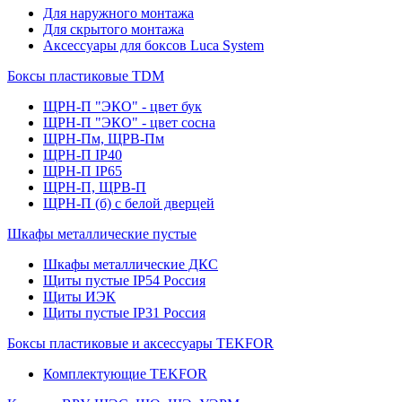
Для наружного монтажа
Для скрытого монтажа
Аксессуары для боксов Luca System
Боксы пластиковые TDM
ЩРН-П "ЭКО" - цвет бук
ЩРН-П "ЭКО" - цвет сосна
ЩРН-Пм, ЩРВ-Пм
ЩРН-П IP40
ЩРН-П IP65
ЩРН-П, ЩРВ-П
ЩРН-П (б) с белой дверцей
Шкафы металлические пустые
Шкафы металлические ДКС
Щиты пустые IP54 Россия
Щиты ИЭК
Щиты пустые IP31 Россия
Боксы пластиковые и аксессуары TEKFOR
Комплектующие TEKFOR