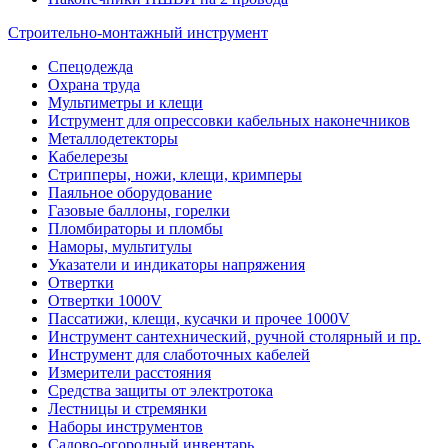
Строительно-монтажный инструмент
Спецодежда
Охрана труда
Мультиметры и клещи
Иструмент для опрессовки кабельных наконечников
Металлодетекторы
Кабелерезы
Стрипперы, ножи, клещи, кримперы
Паяльное оборудование
Газовые баллоны, горелки
Пломбираторы и пломбы
Наморы, мультитулы
Указатели и индикаторы напряжения
Отвертки
Отвертки 1000V
Пассатижи, клещи, кусачки и прочее 1000V
Инструмент сантехнический, ручной столярный и пр.
Инструмент для слаботочных кабелей
Измерители расстояния
Средства защиты от электротока
Лестницы и стремянки
Наборы инструментов
Садово-огородный инвентарь