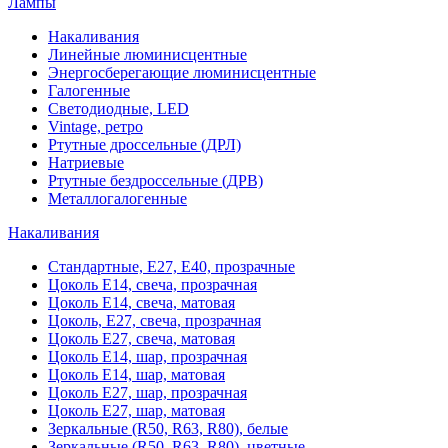
Лампы
Накаливания
Линейные люминисцентные
Энергосберегающие люминисцентные
Галогенные
Светодиодные, LED
Vintage, ретро
Ртутные дроссельные (ДРЛ)
Натриевые
Ртутные бездроссельные (ДРВ)
Металлогалогенные
Накаливания
Стандартные, Е27, Е40, прозрачные
Цоколь Е14, свеча, прозрачная
Цоколь Е14, свеча, матовая
Цоколь, Е27, свеча, прозрачная
Цоколь Е27, свеча, матовая
Цоколь Е14, шар, прозрачная
Цоколь Е14, шар, матовая
Цоколь Е27, шар, прозрачная
Цоколь Е27, шар, матовая
Зеркальные (R50, R63, R80), белые
Зеркальные (R50, R63, R80), цветные