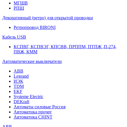
МГШВ
РПШ
Декоративный (ретро) для открытой проводки
Ретропровод BIRONI
Кабель USB
КСПВГ, КСПВЭГ, КПСВВ, ПРППМ, ПТПЖ ,П-274,
ПВЖ, КММ
Автоматические выключатели
ABB
Legrand
ИЭК
TDM
EKF
Systeme Electric
DEKraft
Автоматы силовые Россия
Автоматика прочее
Автоматика CHINT
ABB