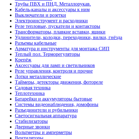
Трубы ПВХ и ПНД. Металлорукав.
Кабель-каналы и аксессуары к ним
Выключатели и розетки
Электроинструмент и расходники
Реле тепловые, пускатели и контакторы
Трансформаторы, плавкие вставки, ящики
Удлинители, колодки, переходники, вилки, гнёзда
Разъемы кабельные
Арматура и инструменты для монтажа СИП
Теплый пол. Терморегуляторы
Крепёж
Аксессуары для ламп и светильников
Реле управления, контроля и прочие
Лотки металлические
Таймеры, детекторы движения, фотореле
Садовая техника
Теплотехника
Батарейки и аккумуляторы бытовые
Системы видеонаблюдения, домофоны
Разъединители и рубильники
Светосигнальная аппаратура
Стабилизаторы
Дверные звонки
Вольтметры и амперметры
Вентиляторы