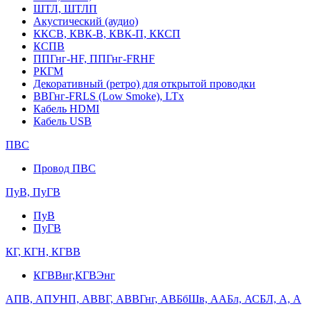
ШТЛ, ШТЛП
Акустический (аудио)
ККСВ, КВК-В, КВК-П, ККСП
КСПВ
ППГнг-HF, ППГнг-FRHF
РКГМ
Декоративный (ретро) для открытой проводки
ВВГнг-FRLS (Low Smoke), LTx
Кабель HDMI
Кабель USB
ПВС
Провод ПВС
ПуВ, ПуГВ
ПуВ
ПуГВ
КГ, КГН, КГВВ
КГВВнг,КГВЭнг
АПВ, АПУНП, АВВГ, АВВГнг, АВБбШв, ААБл, АСБЛ, А, А