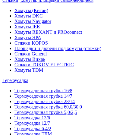
Стяжки, хомуты, площадки самоклеющиеся
Хомуты (Китай)
Хомуты DKC
Хомуты Navigator
Хомуты IEK
Хомуты REXANT и PROconnect
Хомуты ЭРА
Стяжки KOPOS
Площадки и дюбели под хомуты (стяжки)
Стяжки General
Хомуты Вихрь
Стяжки TOKOV ELECTRIC
Хомуты TDM
Термоусадка
Термоусадочная трубка 16/8
Термоусадочная трубка 14/7
Термоусадочная трубка 28/14
Термоусадочная трубка 60,0/30,0
Термоусадочная трубка 5,0/2,5
Термоусадка 12/6
Термоусадка 12/7
Термоусадка 6,4/2
Термоусадка ТДМ