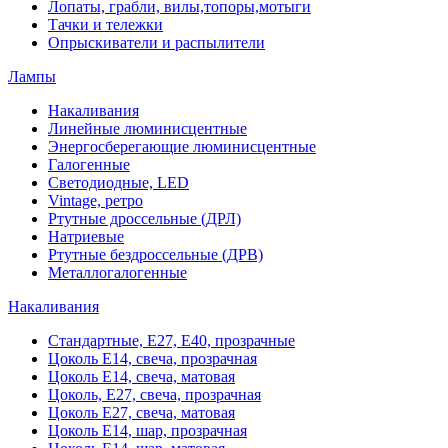
Лопаты, грабли, вилы,топоры,мотыги
Тачки и тележки
Опрыскиватели и распылители
Лампы
Накаливания
Линейные люминисцентные
Энергосберегающие люминисцентные
Галогенные
Светодиодные, LED
Vintage, ретро
Ртутные дроссельные (ДРЛ)
Натриевые
Ртутные бездроссельные (ДРВ)
Металлогалогенные
Накаливания
Стандартные, Е27, Е40, прозрачные
Цоколь Е14, свеча, прозрачная
Цоколь Е14, свеча, матовая
Цоколь, Е27, свеча, прозрачная
Цоколь Е27, свеча, матовая
Цоколь Е14, шар, прозрачная