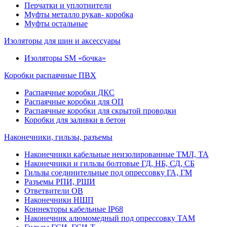
Перчатки и уплотнители
Муфты металло рукав- коробка
Муфты остальные
Изоляторы для шин и аксессуары
Изоляторы SM «бочка»
Коробки распаячные ПВХ
Распаячные коробки ДКС
Распаячные коробки для ОП
Распаячные коробки для скрытой проводки
Коробки для заливки в бетон
Наконечники, гильзы, разъемы
Наконечники кабельные неизолированные ТМЛ, ТА
Наконечники и гильзы болтовые ГД, НБ, СД, СБ
Гильзы соединительные под опрессовку ГА, ГМ
Разъемы РПИ, РШИ
Ответвители ОВ
Наконечники НШП
Коннекторы кабельные IP68
Наконечник алюмомедный под опрессовку ТАМ