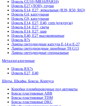
Цоколь GU10 (MR16/PAR16)
Цоколь Е27 (ЛОН), груша
Цоколь Е14, Е27, зеркальные (R39, R50, R63)
Цоколь G4, капсульная
Цоколь G9, капсульная
Цоколь Е14, Е27, Е40, corn (кукуруза)
Цоколь Е14, Е27, свеча
Цоколь Е14, Е27, шар
Цоколь Е40, Е27 высокомощные
Цоколь R7s
Лампы светодиодные капсула Е-14 и Е-27
Лампы светодиоидные линейные T8 G13
Лампы светодиодные специальные
Металлогалогенные
Цоколь RX7s
Цоколь Е27, E40
Щиты. Шкафы. Боксы. Корпуса
Коробки пломбировочные под автоматы
Боксы пластиковые ABB
Боксы пластиковые TDM
Боксы пластиковые DKC