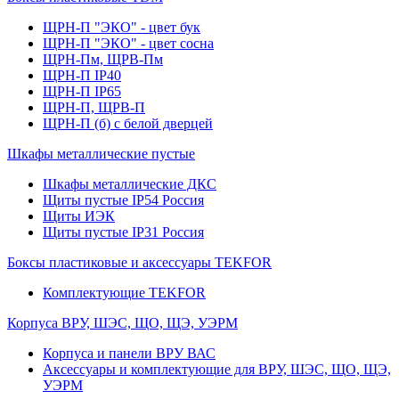
ЩРН-П "ЭКО" - цвет бук
ЩРН-П "ЭКО" - цвет сосна
ЩРН-Пм, ЩРВ-Пм
ЩРН-П IP40
ЩРН-П IP65
ЩРН-П, ЩРВ-П
ЩРН-П (б) с белой дверцей
Шкафы металлические пустые
Шкафы металлические ДКС
Щиты пустые IP54 Россия
Щиты ИЭК
Щиты пустые IP31 Россия
Боксы пластиковые и аксессуары TEKFOR
Комплектующие TEKFOR
Корпуса ВРУ, ШЭС, ЩО, ЩЭ, УЭРМ
Корпуса и панели ВРУ ВАС
Аксессуары и комплектующие для ВРУ, ШЭС, ЩО, ЩЭ,
УЭРМ