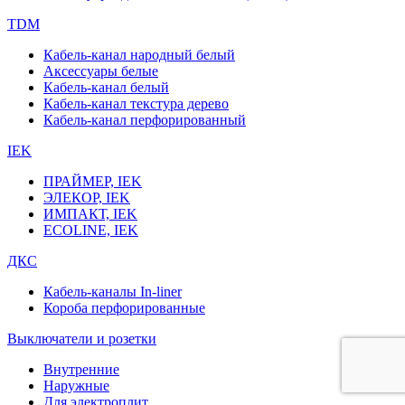
TDM
Кабель-канал народный белый
Аксессуары белые
Кабель-канал белый
Кабель-канал текстура дерево
Кабель-канал перфорированный
IEK
ПРАЙМЕР, IEK
ЭЛЕКОР, IEK
ИМПАКТ, IEK
ECOLINE, IEK
ДКС
Кабель-каналы In-liner
Короба перфорированные
Выключатели и розетки
Внутренние
Наружные
Для электроплит