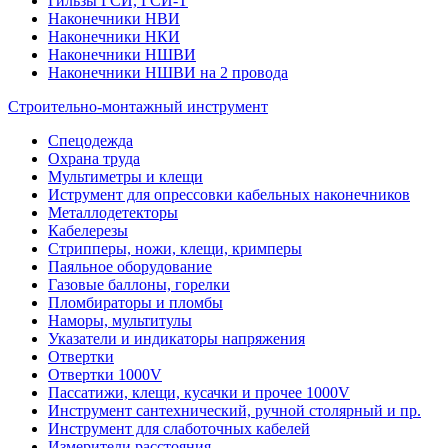
Гильзы ГСИ, ГСИ-Т
Наконечники НВИ
Наконечники НКИ
Наконечники НШВИ
Наконечники НШВИ на 2 провода
Строительно-монтажный инструмент
Спецодежда
Охрана труда
Мультиметры и клещи
Иструмент для опрессовки кабельных наконечников
Металлодетекторы
Кабелерезы
Стрипперы, ножи, клещи, кримперы
Паяльное оборудование
Газовые баллоны, горелки
Пломбираторы и пломбы
Наморы, мультитулы
Указатели и индикаторы напряжения
Отвертки
Отвертки 1000V
Пассатижи, клещи, кусачки и прочее 1000V
Инструмент сантехнический, ручной столярный и пр.
Инструмент для слаботочных кабелей
Измерители расстояния