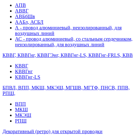
АПВ
АВВГ
АВБбШв
ААБл, АСБЛ
А - провод алюминиевый, неизолированный, для
воздушных линий
АС - провод алюминиевый, со стальным сердечником,
неизолированный, для воздушных линий
КВВГ, КВВГнг, КВВГЭнг, КВВГнг-LS, КВВГнг-FRLS, КВВ
КВВГ
КВВГнг
КВВГнг-LS
БПВЛ, ВПП, МКШ, МКЭШ, МГШВ, МГТФ, ПНСВ, ППВ,
РПШ,
ВПП
МКШ
МКЭШ
РПШ
Декоративный (ретро) для открытой проводки