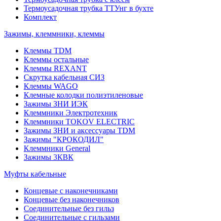
Термоусадочная трубка ТТУнг в бухте
Комплект
Зажимы, клеммники, клеммы
Клеммы TDM
Клеммы остальные
Клеммы REXANT
Скрутка кабельная СИЗ
Клеммы WAGO
Клемные колодки полиэтиленовые
Зажимы ЗНИ ИЭК
Клеммники Электротехник
Клеммники TOKOV ELECTRIC
Зажимы ЗНИ и аксессуары TDM
Зажимы "КРОКОДИЛ"
Клеммники General
Зажимы 3КВК
Муфты кабельные
Концевые с наконечниками
Концевые без наконечников
Соединительные без гильз
Соединительные с гильзами