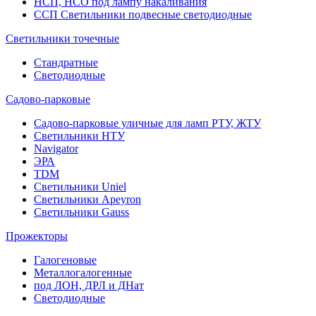
НСП, НСО под лампу накаливания
ССП Светильники подвесные светодиодные
Светильники точечные
Стандратные
Светодиодные
Садово-парковые
Садово-парковые уличные для ламп РТУ, ЖТУ
Светильники НТУ
Navigator
ЭРА
TDM
Светильники Uniel
Светильники Apeyron
Светильники Gauss
Прожекторы
Галогеновые
Металлогалогенные
под ЛОН, ДРЛ и ДНат
Светодиодные