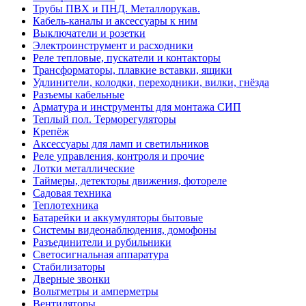
Трубы ПВХ и ПНД. Металлорукав.
Кабель-каналы и аксессуары к ним
Выключатели и розетки
Электроинструмент и расходники
Реле тепловые, пускатели и контакторы
Трансформаторы, плавкие вставки, ящики
Удлинители, колодки, переходники, вилки, гнёзда
Разъемы кабельные
Арматура и инструменты для монтажа СИП
Теплый пол. Терморегуляторы
Крепёж
Аксессуары для ламп и светильников
Реле управления, контроля и прочие
Лотки металлические
Таймеры, детекторы движения, фотореле
Садовая техника
Теплотехника
Батарейки и аккумуляторы бытовые
Системы видеонаблюдения, домофоны
Разъединители и рубильники
Светосигнальная аппаратура
Стабилизаторы
Дверные звонки
Вольтметры и амперметры
Вентиляторы