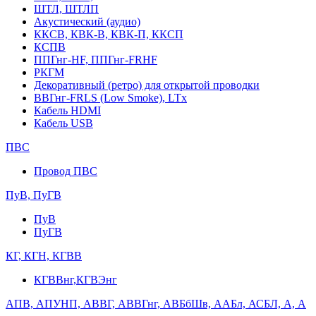
ШТЛ, ШТЛП
Акустический (аудио)
ККСВ, КВК-В, КВК-П, ККСП
КСПВ
ППГнг-HF, ППГнг-FRHF
РКГМ
Декоративный (ретро) для открытой проводки
ВВГнг-FRLS (Low Smoke), LTx
Кабель HDMI
Кабель USB
ПВС
Провод ПВС
ПуВ, ПуГВ
ПуВ
ПуГВ
КГ, КГН, КГВВ
КГВВнг,КГВЭнг
АПВ, АПУНП, АВВГ, АВВГнг, АВБбШв, ААБл, АСБЛ, А, А