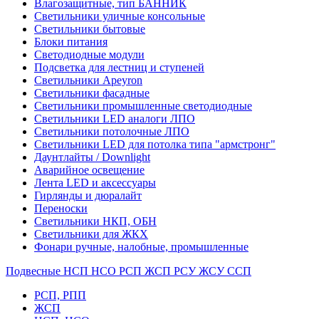
Влагозащитные, тип БАННИК
Светильники уличные консольные
Светильники бытовые
Блоки питания
Светодиодные модули
Подсветка для лестниц и ступеней
Светильники Apeyron
Светильники фасадные
Светильники промышленные светодиодные
Светильники LED аналоги ЛПО
Светильники потолочные ЛПО
Светильники LED для потолка типа "армстронг"
Даунтлайты / Downlight
Аварийное освещение
Лента LED и аксессуары
Гирлянды и дюралайт
Переноски
Светильники НКП, ОБН
Светильники для ЖКХ
Фонари ручные, налобные, промышленные
Подвесные НСП НСО РСП ЖСП РСУ ЖСУ ССП
РСП, РПП
ЖСП