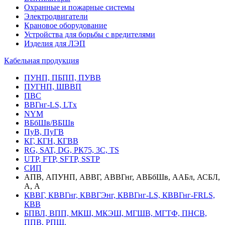
Охранные и пожарные системы
Электродвигатели
Крановое оборудование
Устройства для борьбы с вредителями
Изделия для ЛЭП
Кабельная продукция
ПУНП, ПБПП, ПУВВ
ПУГНП, ШВВП
ПВС
ВВГнг-LS, LTx
NYM
ВБбШв/ВБШв
ПуВ, ПуГВ
КГ, КГН, КГВВ
RG, SAT, DG, РК75, 3С, TS
UTP, FTP, SFTP, SSTP
СИП
АПВ, АПУНП, АВВГ, АВВГнг, АВБбШв, ААБл, АСБЛ,
А, А
КВВГ, КВВГнг, КВВГЭнг, КВВГнг-LS, КВВГнг-FRLS,
КВВ
БПВЛ, ВПП, МКШ, МКЭШ, МГШВ, МГТФ, ПНСВ,
ППВ, РПШ,