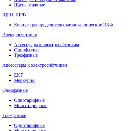
Щиты этажные
ЩРН, ЩРВ
Корпуса распределительные металлические ЭКФ
Электросчетчики
Аксессуары к электросчётчикам
Однофазные
Трехфазные
Аксессуары к электросчётчикам
EKF
Меркурий
Однофазные
Однотарифные
Многотарифные
Трехфазные
Однотарифные
Многотарифные