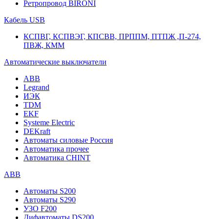
Ретропровод BIRONI
Кабель USB
КСПВГ, КСПВЭГ, КПСВВ, ПРППМ, ПТПЖ ,П-274,
ПВЖ, КММ
Автоматические выключатели
ABB
Legrand
ИЭК
TDM
EKF
Systeme Electric
DEKraft
Автоматы силовые Россия
Автоматика прочее
Автоматика CHINT
ABB
Автоматы S200
Автоматы S290
УЗО F200
Дифавтоматы DS200