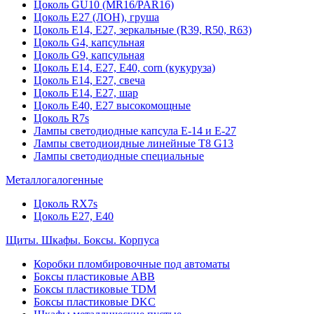
Цоколь GU10 (MR16/PAR16)
Цоколь Е27 (ЛОН), груша
Цоколь Е14, Е27, зеркальные (R39, R50, R63)
Цоколь G4, капсульная
Цоколь G9, капсульная
Цоколь Е14, Е27, Е40, corn (кукуруза)
Цоколь Е14, Е27, свеча
Цоколь Е14, Е27, шар
Цоколь Е40, Е27 высокомощные
Цоколь R7s
Лампы светодиодные капсула Е-14 и Е-27
Лампы светодиоидные линейные T8 G13
Лампы светодиодные специальные
Металлогалогенные
Цоколь RX7s
Цоколь Е27, E40
Щиты. Шкафы. Боксы. Корпуса
Коробки пломбировочные под автоматы
Боксы пластиковые ABB
Боксы пластиковые TDM
Боксы пластиковые DKC