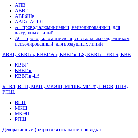
АПВ
АВВГ
АВБбШв
ААБл, АСБЛ
А - провод алюминиевый, неизолированный, для
воздушных линий
АС - провод алюминиевый, со стальным сердечником,
неизолированный, для воздушных линий
КВВГ, КВВГнг, КВВГЭнг, КВВГнг-LS, КВВГнг-FRLS, КВВ
КВВГ
КВВГнг
КВВГнг-LS
БПВЛ, ВПП, МКШ, МКЭШ, МГШВ, МГТФ, ПНСВ, ППВ,
РПШ,
ВПП
МКШ
МКЭШ
РПШ
Декоративный (ретро) для открытой проводки