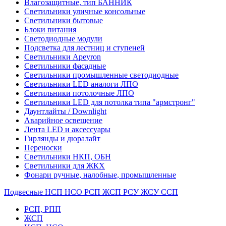
Влагозащитные, тип БАННИК
Светильники уличные консольные
Светильники бытовые
Блоки питания
Светодиодные модули
Подсветка для лестниц и ступеней
Светильники Apeyron
Светильники фасадные
Светильники промышленные светодиодные
Светильники LED аналоги ЛПО
Светильники потолочные ЛПО
Светильники LED для потолка типа "армстронг"
Даунтлайты / Downlight
Аварийное освещение
Лента LED и аксессуары
Гирлянды и дюралайт
Переноски
Светильники НКП, ОБН
Светильники для ЖКХ
Фонари ручные, налобные, промышленные
Подвесные НСП НСО РСП ЖСП РСУ ЖСУ ССП
РСП, РПП
ЖСП