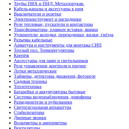
Трубы ПВХ и ПНД. Металлорукав.
Кабель-каналы и аксессуары к ним
Выключатели и розетки
Электроинструмент и расходники
Реле тепловые, пускатели и контакторы
Трансформаторы, плавкие вставки, ящики
Удлинители, колодки, переходники, вилки, гнёзда
Разъемы кабельные
Арматура и инструменты для монтажа СИП
Теплый пол. Терморегуляторы
Крепёж
Аксессуары для ламп и светильников
Реле управления, контроля и прочие
Лотки металлические
Таймеры, детекторы движения, фотореле
Садовая техника
Теплотехника
Батарейки и аккумуляторы бытовые
Системы видеонаблюдения, домофоны
Разъединители и рубильники
Светосигнальная аппаратура
Стабилизаторы
Дверные звонки
Вольтметры и амперметры
Вентиляторы