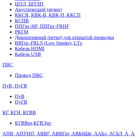
ШТЛ, ШТЛП
Акустический (аудио)
ККСВ, КВК-В, КВК-П, ККСП
КСПВ
ППГнг-HF, ППГнг-FRHF
РКГМ
Декоративный (ретро) для открытой проводки
ВВГнг-FRLS (Low Smoke), LTx
Кабель HDMI
Кабель USB
ПВС
Провод ПВС
ПуВ, ПуГВ
ПуВ
ПуГВ
КГ, КГН, КГВВ
КГВВнг,КГВЭнг
АПВ, АПУНП, АВВГ, АВВГнг, АВБбШв, ААБл, АСБЛ, А, А