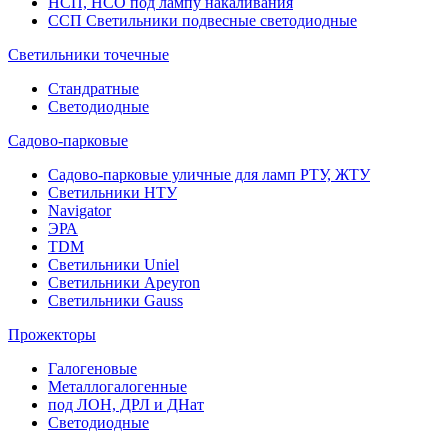
НСП, НСО под лампу накаливания
ССП Светильники подвесные светодиодные
Светильники точечные
Стандратные
Светодиодные
Садово-парковые
Садово-парковые уличные для ламп РТУ, ЖТУ
Светильники НТУ
Navigator
ЭРА
TDM
Светильники Uniel
Светильники Apeyron
Светильники Gauss
Прожекторы
Галогеновые
Металлогалогенные
под ЛОН, ДРЛ и ДНат
Светодиодные