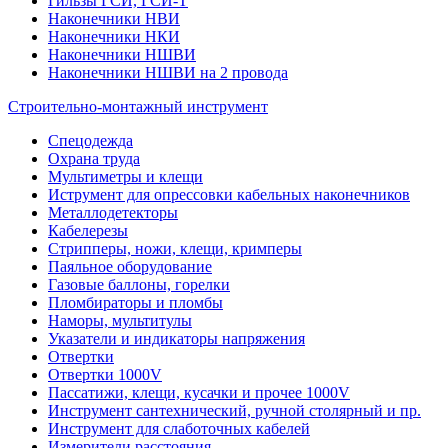
Гильзы ГСИ, ГСИ-Т
Наконечники НВИ
Наконечники НКИ
Наконечники НШВИ
Наконечники НШВИ на 2 провода
Строительно-монтажный инструмент
Спецодежда
Охрана труда
Мультиметры и клещи
Иструмент для опрессовки кабельных наконечников
Металлодетекторы
Кабелерезы
Стрипперы, ножи, клещи, кримперы
Паяльное оборудование
Газовые баллоны, горелки
Пломбираторы и пломбы
Наморы, мультитулы
Указатели и индикаторы напряжения
Отвертки
Отвертки 1000V
Пассатижи, клещи, кусачки и прочее 1000V
Инструмент сантехнический, ручной столярный и пр.
Инструмент для слаботочных кабелей
Измерители расстояния