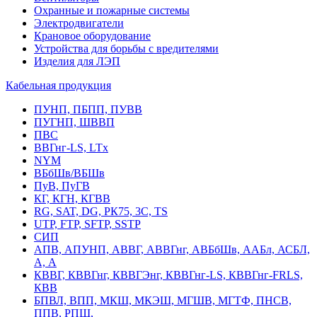
Охранные и пожарные системы
Электродвигатели
Крановое оборудование
Устройства для борьбы с вредителями
Изделия для ЛЭП
Кабельная продукция
ПУНП, ПБПП, ПУВВ
ПУГНП, ШВВП
ПВС
ВВГнг-LS, LTx
NYM
ВБбШв/ВБШв
ПуВ, ПуГВ
КГ, КГН, КГВВ
RG, SAT, DG, РК75, 3С, TS
UTP, FTP, SFTP, SSTP
СИП
АПВ, АПУНП, АВВГ, АВВГнг, АВБбШв, ААБл, АСБЛ,
А, А
КВВГ, КВВГнг, КВВГЭнг, КВВГнг-LS, КВВГнг-FRLS,
КВВ
БПВЛ, ВПП, МКШ, МКЭШ, МГШВ, МГТФ, ПНСВ,
ППВ, РПШ,