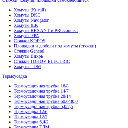
Стяжки, хомуты, площадки самоклеющиеся
Хомуты (Китай)
Хомуты DKC
Хомуты Navigator
Хомуты IEK
Хомуты REXANT и PROconnect
Хомуты ЭРА
Стяжки KOPOS
Площадки и дюбели под хомуты (стяжки)
Стяжки General
Хомуты Вихрь
Стяжки TOKOV ELECTRIC
Хомуты TDM
Термоусадка
Термоусадочная трубка 16/8
Термоусадочная трубка 14/7
Термоусадочная трубка 28/14
Термоусадочная трубка 60,0/30,0
Термоусадочная трубка 5,0/2,5
Термоусадка 12/6
Термоусадка 12/7
Термоусадка 6,4/2
Термоусадка ТДМ