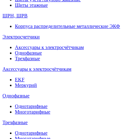
Щиты этажные
ЩРН, ЩРВ
Корпуса распределительные металлические ЭКФ
Электросчетчики
Аксессуары к электросчётчикам
Однофазные
Трехфазные
Аксессуары к электросчётчикам
EKF
Меркурий
Однофазные
Однотарифные
Многотарифные
Трехфазные
Однотарифные
Многотарифные