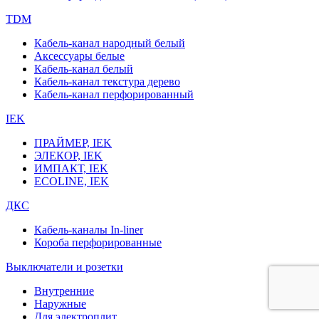
TDM
Кабель-канал народный белый
Аксессуары белые
Кабель-канал белый
Кабель-канал текстура дерево
Кабель-канал перфорированный
IEK
ПРАЙМЕР, IEK
ЭЛЕКОР, IEK
ИМПАКТ, IEK
ECOLINE, IEK
ДКС
Кабель-каналы In-liner
Короба перфорированные
Выключатели и розетки
Внутренние
Наружные
Для электроплит