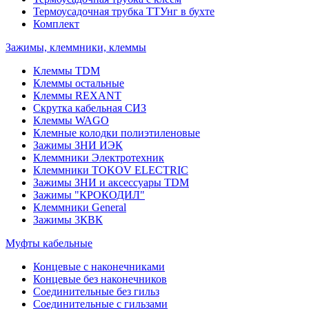
Термоусадочная трубка ТТУнг в бухте
Комплект
Зажимы, клеммники, клеммы
Клеммы TDM
Клеммы остальные
Клеммы REXANT
Скрутка кабельная СИЗ
Клеммы WAGO
Клемные колодки полиэтиленовые
Зажимы ЗНИ ИЭК
Клеммники Электротехник
Клеммники TOKOV ELECTRIC
Зажимы ЗНИ и аксессуары TDM
Зажимы "КРОКОДИЛ"
Клеммники General
Зажимы 3КВК
Муфты кабельные
Концевые с наконечниками
Концевые без наконечников
Соединительные без гильз
Соединительные с гильзами