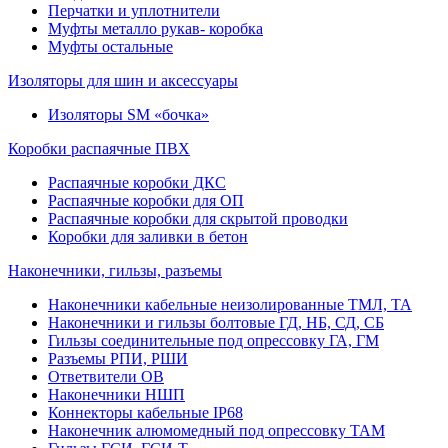
Перчатки и уплотнители
Муфты металло рукав- коробка
Муфты остальные
Изоляторы для шин и аксессуары
Изоляторы SM «бочка»
Коробки распаячные ПВХ
Распаячные коробки ДКС
Распаячные коробки для ОП
Распаячные коробки для скрытой проводки
Коробки для заливки в бетон
Наконечники, гильзы, разъемы
Наконечники кабельные неизолированные ТМЛ, ТА
Наконечники и гильзы болтовые ГД, НБ, СД, СБ
Гильзы соединительные под опрессовку ГА, ГМ
Разъемы РПИ, РШИ
Ответвители ОВ
Наконечники НШП
Коннекторы кабельные IP68
Наконечник алюмомедный под опрессовку ТАМ