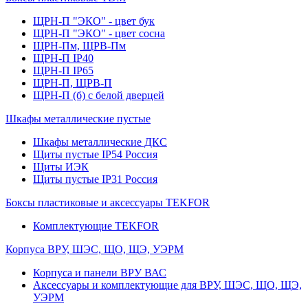
ЩРН-П "ЭКО" - цвет бук
ЩРН-П "ЭКО" - цвет сосна
ЩРН-Пм, ЩРВ-Пм
ЩРН-П IP40
ЩРН-П IP65
ЩРН-П, ЩРВ-П
ЩРН-П (б) с белой дверцей
Шкафы металлические пустые
Шкафы металлические ДКС
Щиты пустые IP54 Россия
Щиты ИЭК
Щиты пустые IP31 Россия
Боксы пластиковые и аксессуары TEKFOR
Комплектующие TEKFOR
Корпуса ВРУ, ШЭС, ЩО, ЩЭ, УЭРМ
Корпуса и панели ВРУ ВАС
Аксессуары и комплектующие для ВРУ, ШЭС, ЩО, ЩЭ,
УЭРМ