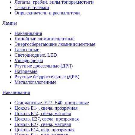
Лопаты, грабли, вилы,топоры,мотыги
Тачки и тележки
Опрыскиватели и распылители
Лампы
Накаливания
Линейные люминисцентные
Энергосберегающие люминисцентные
Галогенные
Светодиодные, LED
Vintage, ретро
Ртутные дроссельные (ДРЛ)
Натриевые
Ртутные бездроссельные (ДРВ)
Металлогалогенные
Накаливания
Стандартные, Е27, Е40, прозрачные
Цоколь Е14, свеча, прозрачная
Цоколь Е14, свеча, матовая
Цоколь, Е27, свеча, прозрачная
Цоколь Е27, свеча, матовая
Цоколь Е14, шар, прозрачная