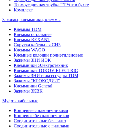
Термоусадочная трубка ТТУнг в бухте
Комплект
Зажимы, клеммники, клеммы
Клеммы TDM
Клеммы остальные
Клеммы REXANT
Скрутка кабельная СИЗ
Клеммы WAGO
Клемные колодки полиэтиленовые
Зажимы ЗНИ ИЭК
Клеммники Электротехник
Клеммники TOKOV ELECTRIC
Зажимы ЗНИ и аксессуары TDM
Зажимы "КРОКОДИЛ"
Клеммники General
Зажимы 3КВК
Муфты кабельные
Концевые с наконечниками
Концевые без наконечников
Соединительные без гильз
Соединительные с гильзами