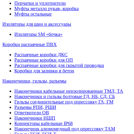
Перчатки и уплотнители
Муфты металло рукав- коробка
Муфты остальные
Изоляторы для шин и аксессуары
Изоляторы SM «бочка»
Коробки распаячные ПВХ
Распаячные коробки ДКС
Распаячные коробки для ОП
Распаячные коробки для скрытой проводки
Коробки для заливки в бетон
Наконечники, гильзы, разъемы
Наконечники кабельные неизолированные ТМЛ, ТА
Наконечники и гильзы болтовые ГД, НБ, СД, СБ
Гильзы соединительные под опрессовку ГА, ГМ
Разъемы РПИ, РШИ
Ответвители ОВ
Наконечники НШП
Коннекторы кабельные IP68
Наконечник алюмомедный под опрессовку ТАМ