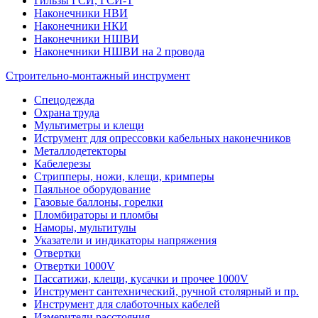
Гильзы ГСИ, ГСИ-Т
Наконечники НВИ
Наконечники НКИ
Наконечники НШВИ
Наконечники НШВИ на 2 провода
Строительно-монтажный инструмент
Спецодежда
Охрана труда
Мультиметры и клещи
Иструмент для опрессовки кабельных наконечников
Металлодетекторы
Кабелерезы
Стрипперы, ножи, клещи, кримперы
Паяльное оборудование
Газовые баллоны, горелки
Пломбираторы и пломбы
Наморы, мультитулы
Указатели и индикаторы напряжения
Отвертки
Отвертки 1000V
Пассатижи, клещи, кусачки и прочее 1000V
Инструмент сантехнический, ручной столярный и пр.
Инструмент для слаботочных кабелей
Измерители расстояния