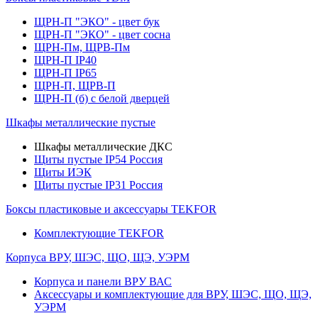
ЩРН-П "ЭКО" - цвет бук
ЩРН-П "ЭКО" - цвет сосна
ЩРН-Пм, ЩРВ-Пм
ЩРН-П IP40
ЩРН-П IP65
ЩРН-П, ЩРВ-П
ЩРН-П (б) с белой дверцей
Шкафы металлические пустые
Шкафы металлические ДКС
Щиты пустые IP54 Россия
Щиты ИЭК
Щиты пустые IP31 Россия
Боксы пластиковые и аксессуары TEKFOR
Комплектующие TEKFOR
Корпуса ВРУ, ШЭС, ЩО, ЩЭ, УЭРМ
Корпуса и панели ВРУ ВАС
Аксессуары и комплектующие для ВРУ, ШЭС, ЩО, ЩЭ,
УЭРМ