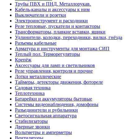
Трубы ПВХ и ПНД. Металлорукав.
Кабель-каналы и аксессуары к ним
Выключатели и розетки
Электроинструмент и расходники
Реле тепловые, пускатели и контакторы
Трансформаторы, плавкие вставки, ящики
Удлинители, колодки, переходники, вилки, гнёзда
Разъемы кабельные
Арматура и инструменты для монтажа СИП
Теплый пол. Терморегуляторы
Крепёж
Аксессуары для ламп и светильников
Реле управления, контроля и прочие
Лотки металлические
Таймеры, детекторы движения, фотореле
Садовая техника
Теплотехника
Батарейки и аккумуляторы бытовые
Системы видеонаблюдения, домофоны
Разъединители и рубильники
Светосигнальная аппаратура
Стабилизаторы
Дверные звонки
Вольтметры и амперметры
Вентиляторы