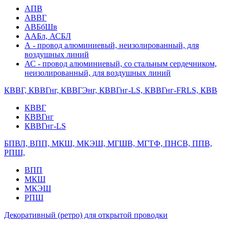
АПВ
АВВГ
АВБбШв
ААБл, АСБЛ
А - провод алюминиевый, неизолированный, для
воздушных линий
АС - провод алюминиевый, со стальным сердечником,
неизолированный, для воздушных линий
КВВГ, КВВГнг, КВВГЭнг, КВВГнг-LS, КВВГнг-FRLS, КВВ
КВВГ
КВВГнг
КВВГнг-LS
БПВЛ, ВПП, МКШ, МКЭШ, МГШВ, МГТФ, ПНСВ, ППВ,
РПШ,
ВПП
МКШ
МКЭШ
РПШ
Декоративный (ретро) для открытой проводки