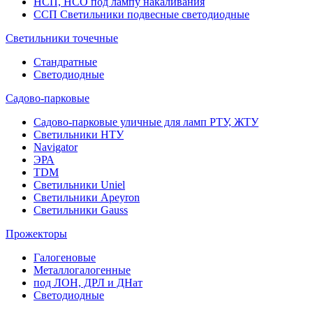
НСП, НСО под лампу накаливания
ССП Светильники подвесные светодиодные
Светильники точечные
Стандратные
Светодиодные
Садово-парковые
Садово-парковые уличные для ламп РТУ, ЖТУ
Светильники НТУ
Navigator
ЭРА
TDM
Светильники Uniel
Светильники Apeyron
Светильники Gauss
Прожекторы
Галогеновые
Металлогалогенные
под ЛОН, ДРЛ и ДНат
Светодиодные