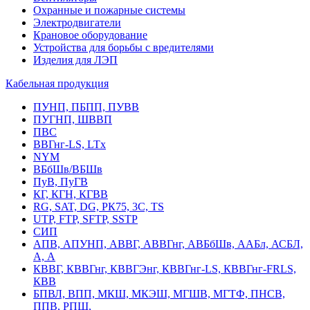
Охранные и пожарные системы
Электродвигатели
Крановое оборудование
Устройства для борьбы с вредителями
Изделия для ЛЭП
Кабельная продукция
ПУНП, ПБПП, ПУВВ
ПУГНП, ШВВП
ПВС
ВВГнг-LS, LTx
NYM
ВБбШв/ВБШв
ПуВ, ПуГВ
КГ, КГН, КГВВ
RG, SAT, DG, РК75, 3С, TS
UTP, FTP, SFTP, SSTP
СИП
АПВ, АПУНП, АВВГ, АВВГнг, АВБбШв, ААБл, АСБЛ,
А, А
КВВГ, КВВГнг, КВВГЭнг, КВВГнг-LS, КВВГнг-FRLS,
КВВ
БПВЛ, ВПП, МКШ, МКЭШ, МГШВ, МГТФ, ПНСВ,
ППВ, РПШ,