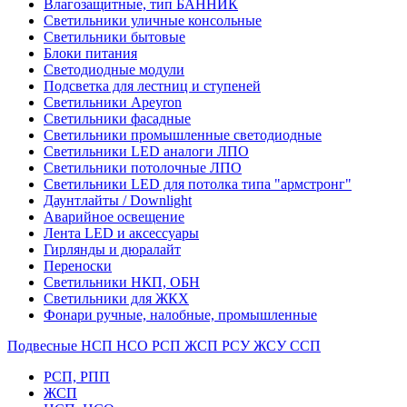
Влагозащитные, тип БАННИК
Светильники уличные консольные
Светильники бытовые
Блоки питания
Светодиодные модули
Подсветка для лестниц и ступеней
Светильники Apeyron
Светильники фасадные
Светильники промышленные светодиодные
Светильники LED аналоги ЛПО
Светильники потолочные ЛПО
Светильники LED для потолка типа "армстронг"
Даунтлайты / Downlight
Аварийное освещение
Лента LED и аксессуары
Гирлянды и дюралайт
Переноски
Светильники НКП, ОБН
Светильники для ЖКХ
Фонари ручные, налобные, промышленные
Подвесные НСП НСО РСП ЖСП РСУ ЖСУ ССП
РСП, РПП
ЖСП