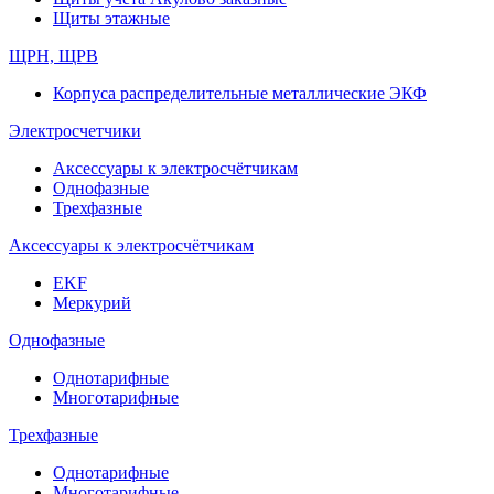
Щиты этажные
ЩРН, ЩРВ
Корпуса распределительные металлические ЭКФ
Электросчетчики
Аксессуары к электросчётчикам
Однофазные
Трехфазные
Аксессуары к электросчётчикам
EKF
Меркурий
Однофазные
Однотарифные
Многотарифные
Трехфазные
Однотарифные
Многотарифные