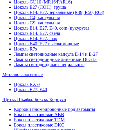
Цоколь GU10 (MR16/PAR16)
Цоколь Е27 (ЛОН), груша
Цоколь Е14, Е27, зеркальные (R39, R50, R63)
Цоколь G4, капсульная
Цоколь G9, капсульная
Цоколь Е14, Е27, Е40, corn (кукуруза)
Цоколь Е14, Е27, свеча
Цоколь Е14, Е27, шар
Цоколь Е40, Е27 высокомощные
Цоколь R7s
Лампы светодиодные капсула Е-14 и Е-27
Лампы светодиоидные линейные T8 G13
Лампы светодиодные специальные
Металлогалогенные
Цоколь RX7s
Цоколь Е27, E40
Щиты. Шкафы. Боксы. Корпуса
Коробки пломбировочные под автоматы
Боксы пластиковые ABB
Боксы пластиковые TDM
Боксы пластиковые DKC