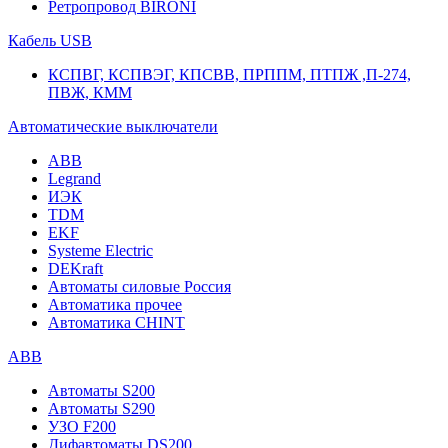
Ретропровод BIRONI
Кабель USB
КСПВГ, КСПВЭГ, КПСВВ, ПРППМ, ПТПЖ ,П-274,
ПВЖ, КММ
Автоматические выключатели
ABB
Legrand
ИЭК
TDM
EKF
Systeme Electric
DEKraft
Автоматы силовые Россия
Автоматика прочее
Автоматика CHINT
ABB
Автоматы S200
Автоматы S290
УЗО F200
Дифавтоматы DS200