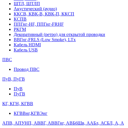
ШТЛ, ШТЛП
Акустический (аудио)
ККСВ, КВК-В, КВК-П, ККСП
КСПВ
ППГнг-HF, ППГнг-FRHF
РКГМ
Декоративный (ретро) для открытой проводки
ВВГнг-FRLS (Low Smoke), LTx
Кабель HDMI
Кабель USB
ПВС
Провод ПВС
ПуВ, ПуГВ
ПуВ
ПуГВ
КГ, КГН, КГВВ
КГВВнг,КГВЭнг
АПВ, АПУНП, АВВГ, АВВГнг, АВБбШв, ААБл, АСБЛ, А, А