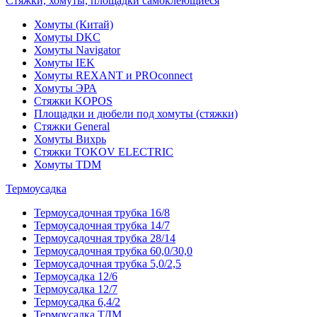
Стяжки, хомуты, площадки самоклеющиеся
Хомуты (Китай)
Хомуты DKC
Хомуты Navigator
Хомуты IEK
Хомуты REXANT и PROconnect
Хомуты ЭРА
Стяжки KOPOS
Площадки и дюбели под хомуты (стяжки)
Стяжки General
Хомуты Вихрь
Стяжки TOKOV ELECTRIC
Хомуты TDM
Термоусадка
Термоусадочная трубка 16/8
Термоусадочная трубка 14/7
Термоусадочная трубка 28/14
Термоусадочная трубка 60,0/30,0
Термоусадочная трубка 5,0/2,5
Термоусадка 12/6
Термоусадка 12/7
Термоусадка 6,4/2
Термоусадка ТДМ