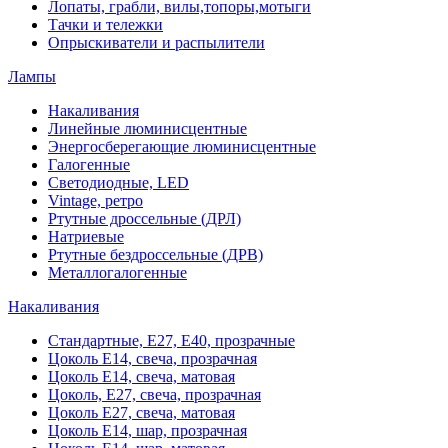
Лопаты, грабли, вилы,топоры,мотыги
Тачки и тележки
Опрыскиватели и распылители
Лампы
Накаливания
Линейные люминисцентные
Энергосберегающие люминисцентные
Галогенные
Светодиодные, LED
Vintage, ретро
Ртутные дроссельные (ДРЛ)
Натриевые
Ртутные бездроссельные (ДРВ)
Металлогалогенные
Накаливания
Стандартные, Е27, Е40, прозрачные
Цоколь Е14, свеча, прозрачная
Цоколь Е14, свеча, матовая
Цоколь, Е27, свеча, прозрачная
Цоколь Е27, свеча, матовая
Цоколь Е14, шар, прозрачная