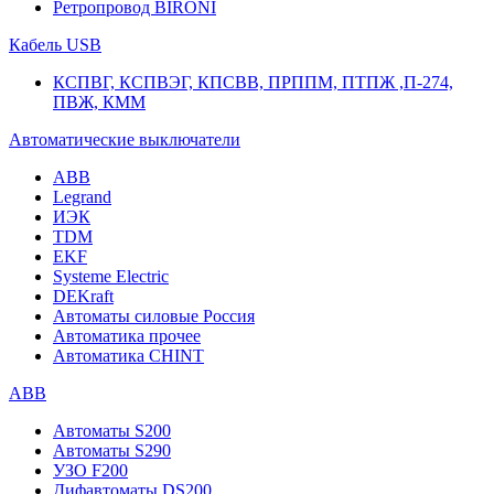
Ретропровод BIRONI
Кабель USB
КСПВГ, КСПВЭГ, КПСВВ, ПРППМ, ПТПЖ ,П-274,
ПВЖ, КММ
Автоматические выключатели
ABB
Legrand
ИЭК
TDM
EKF
Systeme Electric
DEKraft
Автоматы силовые Россия
Автоматика прочее
Автоматика CHINT
ABB
Автоматы S200
Автоматы S290
УЗО F200
Дифавтоматы DS200