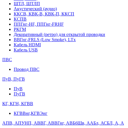
ШТЛ, ШТЛП
Акустический (аудио)
ККСВ, КВК-В, КВК-П, ККСП
КСПВ
ППГнг-HF, ППГнг-FRHF
РКГМ
Декоративный (ретро) для открытой проводки
ВВГнг-FRLS (Low Smoke), LTx
Кабель HDMI
Кабель USB
ПВС
Провод ПВС
ПуВ, ПуГВ
ПуВ
ПуГВ
КГ, КГН, КГВВ
КГВВнг,КГВЭнг
АПВ, АПУНП, АВВГ, АВВГнг, АВБбШв, ААБл, АСБЛ, А, А