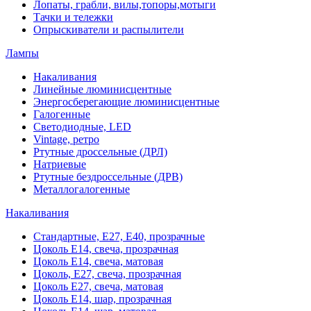
Лопаты, грабли, вилы,топоры,мотыги
Тачки и тележки
Опрыскиватели и распылители
Лампы
Накаливания
Линейные люминисцентные
Энергосберегающие люминисцентные
Галогенные
Светодиодные, LED
Vintage, ретро
Ртутные дроссельные (ДРЛ)
Натриевые
Ртутные бездроссельные (ДРВ)
Металлогалогенные
Накаливания
Стандартные, Е27, Е40, прозрачные
Цоколь Е14, свеча, прозрачная
Цоколь Е14, свеча, матовая
Цоколь, Е27, свеча, прозрачная
Цоколь Е27, свеча, матовая
Цоколь Е14, шар, прозрачная