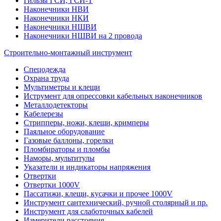
Гильзы ГСИ, ГСИ-Т
Наконечники НВИ
Наконечники НКИ
Наконечники НШВИ
Наконечники НШВИ на 2 провода
Строительно-монтажный инструмент
Спецодежда
Охрана труда
Мультиметры и клещи
Иструмент для опрессовки кабельных наконечников
Металлодетекторы
Кабелерезы
Стрипперы, ножи, клещи, кримперы
Паяльное оборудование
Газовые баллоны, горелки
Пломбираторы и пломбы
Наморы, мультитулы
Указатели и индикаторы напряжения
Отвертки
Отвертки 1000V
Пассатижи, клещи, кусачки и прочее 1000V
Инструмент сантехнический, ручной столярный и пр.
Инструмент для слаботочных кабелей
Измерители расстояния