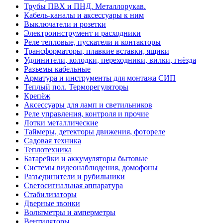
Трубы ПВХ и ПНД. Металлорукав.
Кабель-каналы и аксессуары к ним
Выключатели и розетки
Электроинструмент и расходники
Реле тепловые, пускатели и контакторы
Трансформаторы, плавкие вставки, ящики
Удлинители, колодки, переходники, вилки, гнёзда
Разъемы кабельные
Арматура и инструменты для монтажа СИП
Теплый пол. Терморегуляторы
Крепёж
Аксессуары для ламп и светильников
Реле управления, контроля и прочие
Лотки металлические
Таймеры, детекторы движения, фотореле
Садовая техника
Теплотехника
Батарейки и аккумуляторы бытовые
Системы видеонаблюдения, домофоны
Разъединители и рубильники
Светосигнальная аппаратура
Стабилизаторы
Дверные звонки
Вольтметры и амперметры
Вентиляторы