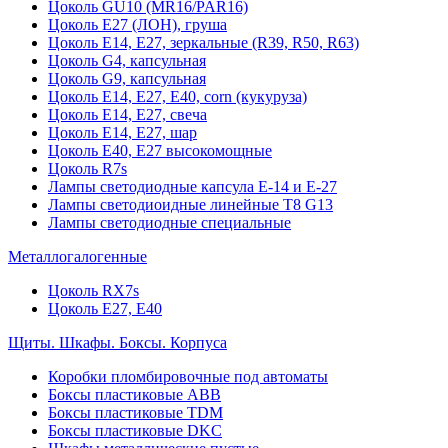
Цоколь GU10 (MR16/PAR16)
Цоколь Е27 (ЛОН), груша
Цоколь Е14, Е27, зеркальные (R39, R50, R63)
Цоколь G4, капсульная
Цоколь G9, капсульная
Цоколь Е14, Е27, Е40, corn (кукуруза)
Цоколь Е14, Е27, свеча
Цоколь Е14, Е27, шар
Цоколь Е40, Е27 высокомощные
Цоколь R7s
Лампы светодиодные капсула Е-14 и Е-27
Лампы светодиоидные линейные T8 G13
Лампы светодиодные специальные
Металлогалогенные
Цоколь RX7s
Цоколь Е27, E40
Щиты. Шкафы. Боксы. Корпуса
Коробки пломбировочные под автоматы
Боксы пластиковые ABB
Боксы пластиковые TDM
Боксы пластиковые DKC