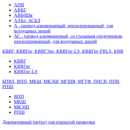
АПВ
АВВГ
АВБбШв
ААБл, АСБЛ
А - провод алюминиевый, неизолированный, для
воздушных линий
АС - провод алюминиевый, со стальным сердечником,
неизолированный, для воздушных линий
КВВГ, КВВГнг, КВВГЭнг, КВВГнг-LS, КВВГнг-FRLS, КВВ
КВВГ
КВВГнг
КВВГнг-LS
БПВЛ, ВПП, МКШ, МКЭШ, МГШВ, МГТФ, ПНСВ, ППВ,
РПШ,
ВПП
МКШ
МКЭШ
РПШ
Декоративный (ретро) для открытой проводки