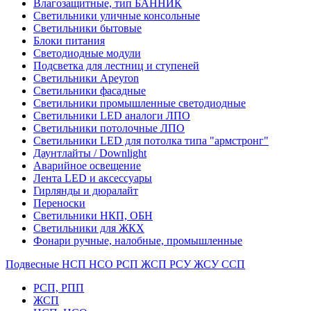
Влагозащитные, тип БАННИК
Светильники уличные консольные
Светильники бытовые
Блоки питания
Светодиодные модули
Подсветка для лестниц и ступеней
Светильники Apeyron
Светильники фасадные
Светильники промышленные светодиодные
Светильники LED аналоги ЛПО
Светильники потолочные ЛПО
Светильники LED для потолка типа "армстронг"
Даунтлайты / Downlight
Аварийное освещение
Лента LED и аксессуары
Гирлянды и дюралайт
Переноски
Светильники НКП, ОБН
Светильники для ЖКХ
Фонари ручные, налобные, промышленные
Подвесные НСП НСО РСП ЖСП РСУ ЖСУ ССП
РСП, РПП
ЖСП