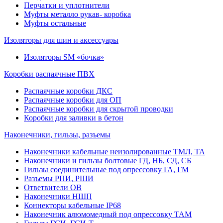
Перчатки и уплотнители
Муфты металло рукав- коробка
Муфты остальные
Изоляторы для шин и аксессуары
Изоляторы SM «бочка»
Коробки распаячные ПВХ
Распаячные коробки ДКС
Распаячные коробки для ОП
Распаячные коробки для скрытой проводки
Коробки для заливки в бетон
Наконечники, гильзы, разъемы
Наконечники кабельные неизолированные ТМЛ, ТА
Наконечники и гильзы болтовые ГД, НБ, СД, СБ
Гильзы соединительные под опрессовку ГА, ГМ
Разъемы РПИ, РШИ
Ответвители ОВ
Наконечники НШП
Коннекторы кабельные IP68
Наконечник алюмомедный под опрессовку ТАМ