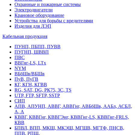
Охранные и пожарные системы
Электродвигатели
Крановое оборудование
Устройства для борьбы с вредителями
Изделия для ЛЭП
Кабельная продукция
ПУНП, ПБПП, ПУВВ
ПУГНП, ШВВП
ПВС
ВВГнг-LS, LTx
NYM
ВБбШв/ВБШв
ПуВ, ПуГВ
КГ, КГН, КГВВ
RG, SAT, DG, РК75, 3С, TS
UTP, FTP, SFTP, SSTP
СИП
АПВ, АПУНП, АВВГ, АВВГнг, АВБбШв, ААБл, АСБЛ,
А, А
КВВГ, КВВГнг, КВВГЭнг, КВВГнг-LS, КВВГнг-FRLS,
КВВ
БПВЛ, ВПП, МКШ, МКЭШ, МГШВ, МГТФ, ПНСВ,
ППВ, РПШ,