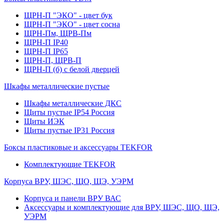
ЩРН-П "ЭКО" - цвет бук
ЩРН-П "ЭКО" - цвет сосна
ЩРН-Пм, ЩРВ-Пм
ЩРН-П IP40
ЩРН-П IP65
ЩРН-П, ЩРВ-П
ЩРН-П (б) с белой дверцей
Шкафы металлические пустые
Шкафы металлические ДКС
Щиты пустые IP54 Россия
Щиты ИЭК
Щиты пустые IP31 Россия
Боксы пластиковые и аксессуары TEKFOR
Комплектующие TEKFOR
Корпуса ВРУ, ШЭС, ЩО, ЩЭ, УЭРМ
Корпуса и панели ВРУ ВАС
Аксессуары и комплектующие для ВРУ, ШЭС, ЩО, ЩЭ,
УЭРМ