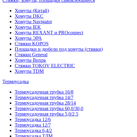
Стяжки, хомуты, площадки самоклеющиеся
Хомуты (Китай)
Хомуты DKC
Хомуты Navigator
Хомуты IEK
Хомуты REXANT и PROconnect
Хомуты ЭРА
Стяжки KOPOS
Площадки и дюбели под хомуты (стяжки)
Стяжки General
Хомуты Вихрь
Стяжки TOKOV ELECTRIC
Хомуты TDM
Термоусадка
Термоусадочная трубка 16/8
Термоусадочная трубка 14/7
Термоусадочная трубка 28/14
Термоусадочная трубка 60,0/30,0
Термоусадочная трубка 5,0/2,5
Термоусадка 12/6
Термоусадка 12/7
Термоусадка 6,4/2
Термоусадка ТДМ