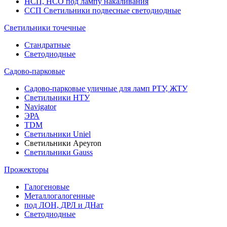
НСП, НСО под лампу накаливания
ССП Светильники подвесные светодиодные
Светильники точечные
Стандратные
Светодиодные
Садово-парковые
Садово-парковые уличные для ламп РТУ, ЖТУ
Светильники НТУ
Navigator
ЭРА
TDM
Светильники Uniel
Светильники Apeyron
Светильники Gauss
Прожекторы
Галогеновые
Металлогалогенные
под ЛОН, ДРЛ и ДНат
Светодиодные