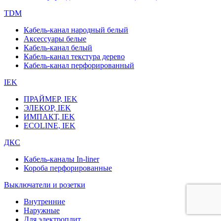
TDM
Кабель-канал народный белый
Аксессуары белые
Кабель-канал белый
Кабель-канал текстура дерево
Кабель-канал перфорированный
IEK
ПРАЙМЕР, IEK
ЭЛЕКОР, IEK
ИМПАКТ, IEK
ECOLINE, IEK
ДКС
Кабель-каналы In-liner
Короба перфорированные
Выключатели и розетки
Внутренние
Наружные
Для электроплит