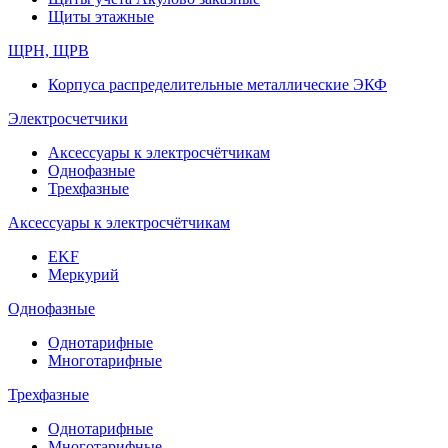
Щиты этажные
ЩРН, ЩРВ
Корпуса распределительные металлические ЭКФ
Электросчетчики
Аксессуары к электросчётчикам
Однофазные
Трехфазные
Аксессуары к электросчётчикам
EKF
Меркурий
Однофазные
Однотарифные
Многотарифные
Трехфазные
Однотарифные
Многотарифные