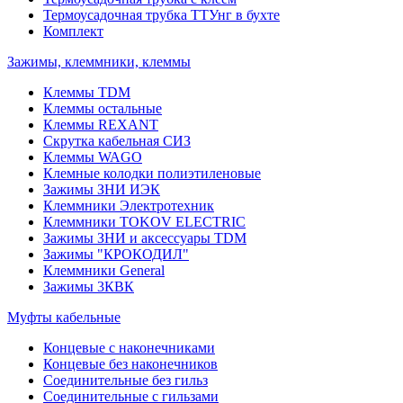
Термоусадочная трубка ТТУнг в бухте
Комплект
Зажимы, клеммники, клеммы
Клеммы TDM
Клеммы остальные
Клеммы REXANT
Скрутка кабельная СИЗ
Клеммы WAGO
Клемные колодки полиэтиленовые
Зажимы ЗНИ ИЭК
Клеммники Электротехник
Клеммники TOKOV ELECTRIC
Зажимы ЗНИ и аксессуары TDM
Зажимы "КРОКОДИЛ"
Клеммники General
Зажимы 3КВК
Муфты кабельные
Концевые с наконечниками
Концевые без наконечников
Соединительные без гильз
Соединительные с гильзами