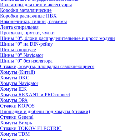
Изоляторы для шин и аксессуары
Коробки металлические
Коробки распаячные ПВХ
Наконечники, гильзы, разъемы
Лента спиральная
Протяжки, прутки, чулки
Шины "0", блоки распределительные и кросс-модули
Шины "0" на DIN-рейку
Шины в корпусе
Шины "0" Navigator
Шины "0" без изолятора
Стяжки, хомуты, площадки самоклеющиеся
Хомуты (Китай)
Хомуты DKC
Хомуты Navigator
Хомуты IEK
Хомуты REXANT и PROconnect
Хомуты ЭРА
Стяжки KOPOS
Площадки и дюбели под хомуты (стяжки)
Стяжки General
Хомуты Вихрь
Стяжки TOKOV ELECTRIC
Хомуты TDM
Термоусадка