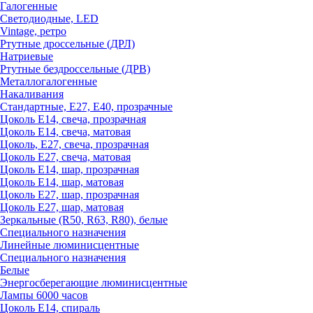
Галогенные
Светодиодные, LED
Vintage, ретро
Ртутные дроссельные (ДРЛ)
Натриевые
Ртутные бездроссельные (ДРВ)
Металлогалогенные
Накаливания
Стандартные, Е27, Е40, прозрачные
Цоколь Е14, свеча, прозрачная
Цоколь Е14, свеча, матовая
Цоколь, Е27, свеча, прозрачная
Цоколь Е27, свеча, матовая
Цоколь Е14, шар, прозрачная
Цоколь Е14, шар, матовая
Цоколь Е27, шар, прозрачная
Цоколь Е27, шар, матовая
Зеркальные (R50, R63, R80), белые
Специального назначения
Линейные люминисцентные
Специального назначения
Белые
Энергосберегающие люминисцентные
Лампы 6000 часов
Цоколь Е14, спираль