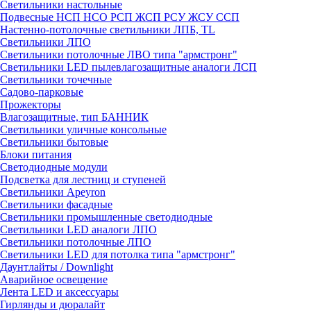
Светильники настольные
Подвесные НСП НСО РСП ЖСП РСУ ЖСУ ССП
Настенно-потолочные светильники ЛПБ, TL
Светильники ЛПО
Светильники потолочные ЛВО типа "армстронг"
Светильники LED пылевлагозащитные аналоги ЛСП
Светильники точечные
Садово-парковые
Прожекторы
Влагозащитные, тип БАННИК
Светильники уличные консольные
Светильники бытовые
Блоки питания
Светодиодные модули
Подсветка для лестниц и ступеней
Светильники Apeyron
Светильники фасадные
Светильники промышленные светодиодные
Светильники LED аналоги ЛПО
Светильники потолочные ЛПО
Светильники LED для потолка типа "армстронг"
Даунтлайты / Downlight
Аварийное освещение
Лента LED и аксессуары
Гирлянды и дюралайт