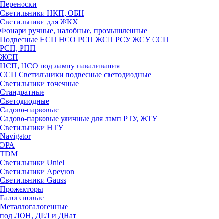
Переноски
Светильники НКП, ОБН
Светильники для ЖКХ
Фонари ручные, налобные, промышленные
Подвесные НСП НСО РСП ЖСП РСУ ЖСУ ССП
РСП, РПП
ЖСП
НСП, НСО под лампу накаливания
ССП Светильники подвесные светодиодные
Светильники точечные
Стандратные
Светодиодные
Садово-парковые
Садово-парковые уличные для ламп РТУ, ЖТУ
Светильники НТУ
Navigator
ЭРА
TDM
Светильники Uniel
Светильники Apeyron
Светильники Gauss
Прожекторы
Галогеновые
Металлогалогенные
под ЛОН, ДРЛ и ДНат