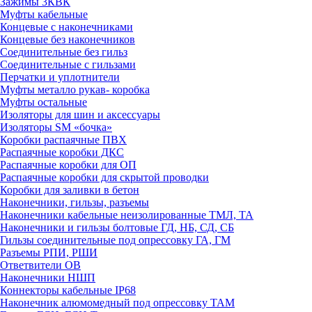
Зажимы 3КВК
Муфты кабельные
Концевые с наконечниками
Концевые без наконечников
Соединительные без гильз
Соединительные с гильзами
Перчатки и уплотнители
Муфты металло рукав- коробка
Муфты остальные
Изоляторы для шин и аксессуары
Изоляторы SM «бочка»
Коробки распаячные ПВХ
Распаячные коробки ДКС
Распаячные коробки для ОП
Распаячные коробки для скрытой проводки
Коробки для заливки в бетон
Наконечники, гильзы, разъемы
Наконечники кабельные неизолированные ТМЛ, ТА
Наконечники и гильзы болтовые ГД, НБ, СД, СБ
Гильзы соединительные под опрессовку ГА, ГМ
Разъемы РПИ, РШИ
Ответвители ОВ
Наконечники НШП
Коннекторы кабельные IP68
Наконечник алюмомедный под опрессовку ТАМ