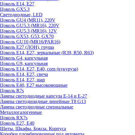
Цоколь E14, E27
Цоколь GX5.3
Светодиодные, LED
Цоколь GU4 (MR11), 220V
Цоколь GU5.3 (MR16), 220V
Цоколь GU5.3 (MR16), 12V
Цоколь GX53, G53, GX70
Цоколь GU10 (MR16/PAR16)
Цоколь Е27 (ЛОН), груша
Цоколь Е14, Е27, зеркальные (R39, R50, R63)
Цоколь G4, капсульная
Цоколь G9, капсульная
Цоколь Е14, Е27, Е40, corn (кукуруза)
Цоколь Е14, Е27, свеча
Цоколь Е14, Е27, шар
Цоколь Е40, Е27 высокомощные
Цоколь R7s
Лампы светодиодные капсула Е-14 и Е-27
Лампы светодиоидные линейные T8 G13
Лампы светодиодные специальные
Металлогалогенные
Цоколь RX7s
Цоколь Е27, E40
Щиты. Шкафы. Боксы. Корпуса
Коробки пломбировочные под автоматы