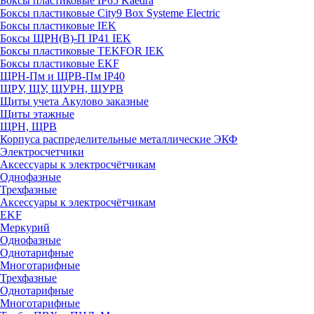
Боксы пластиковые IP65 Kaedra
Боксы пластиковые City9 Box Systeme Electric
Боксы пластиковые IEK
Боксы ЩРН(В)-П IP41 IEK
Боксы пластиковые TEKFOR IEK
Боксы пластиковые EKF
ЩРН-Пм и ЩРВ-Пм IP40
ЩРУ, ЩУ, ЩУРН, ЩУРВ
Щиты учета Акулово заказные
Щиты этажные
ЩРН, ЩРВ
Корпуса распределительные металлические ЭКФ
Электросчетчики
Аксессуары к электросчётчикам
Однофазные
Трехфазные
Аксессуары к электросчётчикам
EKF
Меркурий
Однофазные
Однотарифные
Многотарифные
Трехфазные
Однотарифные
Многотарифные