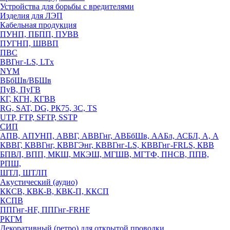
Устройства для борьбы с вредителями
Изделия для ЛЭП
Кабельная продукция
ПУНП, ПБПП, ПУВВ
ПУГНП, ШВВП
ПВС
ВВГнг-LS, LTx
NYM
ВБбШв/ВБШв
ПуВ, ПуГВ
КГ, КГН, КГВВ
RG, SAT, DG, РК75, 3С, TS
UTP, FTP, SFTP, SSTP
СИП
АПВ, АПУНП, АВВГ, АВВГнг, АВБбШв, ААБл, АСБЛ, А, А
КВВГ, КВВГнг, КВВГЭнг, КВВГнг-LS, КВВГнг-FRLS, КВВ
БПВЛ, ВПП, МКШ, МКЭШ, МГШВ, МГТФ, ПНСВ, ППВ,
РПШ,
ШТЛ, ШТЛП
Акустический (аудио)
ККСВ, КВК-В, КВК-П, ККСП
КСПВ
ППГнг-HF, ППГнг-FRHF
РКГМ
Декоративный (ретро) для открытой проводки