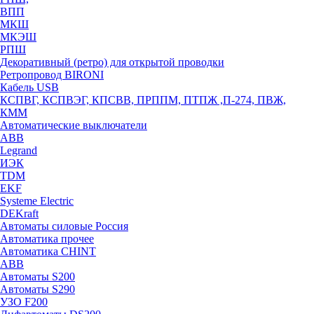
ВПП
МКШ
МКЭШ
РПШ
Декоративный (ретро) для открытой проводки
Ретропровод BIRONI
Кабель USB
КСПВГ, КСПВЭГ, КПСВВ, ПРППМ, ПТПЖ ,П-274, ПВЖ,
КММ
Автоматические выключатели
ABB
Legrand
ИЭК
TDM
EKF
Systeme Electric
DEKraft
Автоматы силовые Россия
Автоматика прочее
Автоматика CHINT
ABB
Автоматы S200
Автоматы S290
УЗО F200