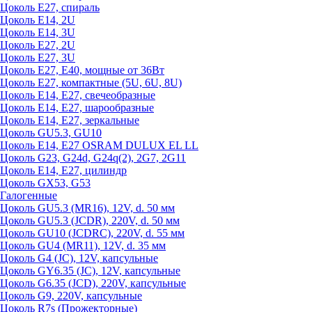
Цоколь Е27, спираль
Цоколь Е14, 2U
Цоколь Е14, 3U
Цоколь Е27, 2U
Цоколь Е27, 3U
Цоколь Е27, Е40, мощные от 36Вт
Цоколь Е27, компактные (5U, 6U, 8U)
Цоколь Е14, Е27, свечеобразные
Цоколь Е14, Е27, шарообразные
Цоколь Е14, Е27, зеркальные
Цоколь GU5.3, GU10
Цоколь Е14, Е27 OSRAM DULUX EL LL
Цоколь G23, G24d, G24q(2), 2G7, 2G11
Цоколь Е14, Е27, цилиндр
Цоколь GX53, G53
Галогенные
Цоколь GU5.3 (MR16), 12V, d. 50 мм
Цоколь GU5.3 (JCDR), 220V, d. 50 мм
Цоколь GU10 (JCDRC), 220V, d. 55 мм
Цоколь GU4 (MR11), 12V, d. 35 мм
Цоколь G4 (JC), 12V, капсульные
Цоколь GY6.35 (JC), 12V, капсульные
Цоколь G6.35 (JCD), 220V, капсульные
Цоколь G9, 220V, капсульные
Цоколь R7s (Прожекторные)