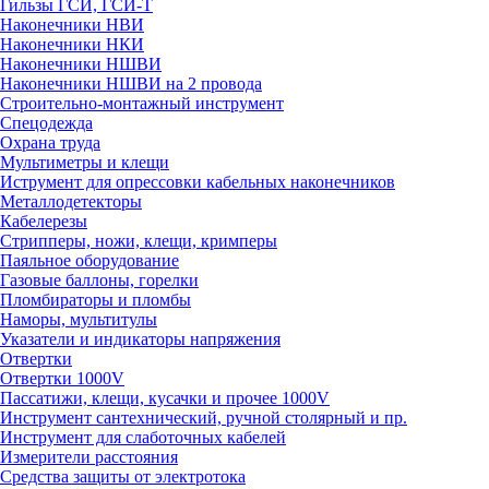
Гильзы ГСИ, ГСИ-Т
Наконечники НВИ
Наконечники НКИ
Наконечники НШВИ
Наконечники НШВИ на 2 провода
Строительно-монтажный инструмент
Спецодежда
Охрана труда
Мультиметры и клещи
Иструмент для опрессовки кабельных наконечников
Металлодетекторы
Кабелерезы
Стрипперы, ножи, клещи, кримперы
Паяльное оборудование
Газовые баллоны, горелки
Пломбираторы и пломбы
Наморы, мультитулы
Указатели и индикаторы напряжения
Отвертки
Отвертки 1000V
Пассатижи, клещи, кусачки и прочее 1000V
Инструмент сантехнический, ручной столярный и пр.
Инструмент для слаботочных кабелей
Измерители расстояния
Средства защиты от электротока