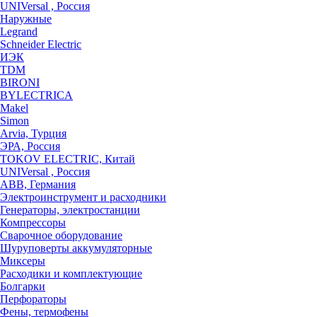
UNIVersal , Россия
Наружные
Legrand
Schneider Electric
ИЭК
TDM
BIRONI
BYLECTRICA
Makel
Simon
Arvia, Турция
ЭРА, Россия
TOKOV ELECTRIC, Китай
UNIVersal , Россия
ABB, Германия
Электроинструмент и расходники
Генераторы, электростанции
Компрессоры
Сварочное оборудование
Шуруповерты аккумуляторные
Миксеры
Расходики и комплектующие
Болгарки
Перфораторы
Фены, термофены