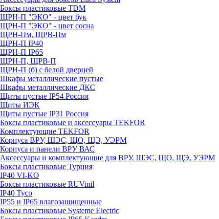
Боксы пластиковые TDM
ЩРН-П "ЭКО" - цвет бук
ЩРН-П "ЭКО" - цвет сосна
ЩРН-Пм, ЩРВ-Пм
ЩРН-П IP40
ЩРН-П IP65
ЩРН-П, ЩРВ-П
ЩРН-П (б) с белой дверцей
Шкафы металлические пустые
Шкафы металлические ДКС
Щиты пустые IP54 Россия
Щиты ИЭК
Щиты пустые IP31 Россия
Боксы пластиковые и аксессуары TEKFOR
Комплектующие TEKFOR
Корпуса ВРУ, ШЭС, ЩО, ЩЭ, УЭРМ
Корпуса и панели ВРУ ВАС
Аксессуары и комплектующие для ВРУ, ШЭС, ЩО, ЩЭ, УЭРМ
Боксы пластиковые Турция
IP40 VI-KO
Боксы пластиковые RUVinil
IP40 Тусо
IP55 и IP65 влагозащищенные
Боксы пластиковые Systeme Electric