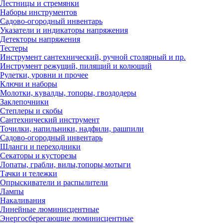
Лестницы и стремянки
Наборы инструментов
Садово-огородный инвентарь
Указатели и индикаторы напряжения
Детекторы напряжения
Тестеры
Инструмент сантехнический, ручной столярный и пр.
Инструмент режущий, пилящий и колющий
Рулетки, уровни и прочее
Ключи и наборы
Молотки, кувалды, топоры, гвоздодеры
Заклепочники
Степлеры и скобы
Сантехнический инструмент
Точилки, напильники, надфили, рашпили
Садово-огородный инвентарь
Шланги и переходники
Секаторы и кусторезы
Лопаты, грабли, вилы,топоры,мотыги
Тачки и тележки
Опрыскиватели и распылители
Лампы
Накаливания
Линейные люминисцентные
Энергосберегающие люминисцентные