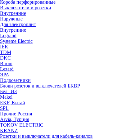
Короба перфорированные
Выключатели и розетки
Внутренние
Наружные
Для электроплит
Внутренние
Legrand
Systeme Electric
IEK
TDM
DKC
Bironi
Lezard
ЭРА
Подрозетники
Блоки розеток и выключателей БКВР
БелТИЗ
Makel
EKF, Китай
SPL
Прочие Россия
Arvia, Турция
TOKOV ELECTRIC
KRANZ
Розетки и выключатели для кабель-каналов