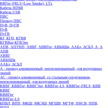
ВВГнг-FRLS (Low Smoke), LTx
Кабель HDMI
Кабель USB
ПВС
Провод ПВС
ПуВ, ПуГВ
ПуВ
ПуГВ
КГ, КГН, КГВВ
КГВВнг,КГВЭнг
АПВ, АПУНП, АВВГ, АВВГнг, АВБбШв, ААБл, АСБЛ, А, А
АПВ
АВВГ
АВБбШв
ААБл, АСБЛ
А - провод алюминиевый, неизолированный, для воздушных
линий
АС - провод алюминиевый, со стальным сердечником,
неизолированный, для воздушных линий
КВВГ, КВВГнг, КВВГЭнг, КВВГнг-LS, КВВГнг-FRLS, КВВ
КВВГ
КВВГнг
КВВГнг-LS
БПВЛ, ВПП, МКШ, МКЭШ, МГШВ, МГТФ, ПНСВ, ППВ,
РПШ,