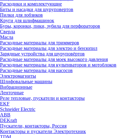
Расходики и комплектующие
Биты и насадки для шуруповертов
Пилки для лобзиков
Круги для шлифмашинок
Буры, коронки, пики, зубила для перфораторов
Сверла
Масла
Расходные материалы для триммеров
Расходные материалы для электро и бензопил
Зарядные устройства для шуруповёртов
Расходные материалы для моек высокого давления
Расходные материалы для культиваторов и мотоблоков
Расходные материалы для насосов
Электромагниты
Шлифовальные машины
Вибрационные
Ленточные
Реле тепловые, пускатели и контакторы
EKF
Schneider Electric
ABB
DEKraft
Пускатели, контакторы, Россия
Контакторы и пускатели Электротехник
TDM