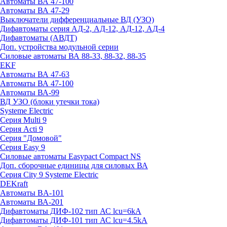
Автоматы ВА 47-100
Автоматы ВА 47-29
Выключатели дифференциальные ВД (УЗО)
Дифавтоматы серия АД-2, АД-12, АД-12, АД-4
Дифавтоматы (АВДТ)
Доп. устройства модульной серии
Силовые автоматы ВА 88-33, 88-32, 88-35
EKF
Автоматы ВА 47-63
Автоматы ВА 47-100
Автоматы ВА-99
ВД УЗО (блоки утечки тока)
Systeme Electric
Серия Multi 9
Серия Acti 9
Серия "Домовой"
Серия Easy 9
Силовые автоматы Easypact Compact NS
Доп. сборочные единицы для силовых ВА
Серия City 9 Systeme Electric
DEKraft
Автоматы BA-101
Автоматы ВА-201
Дифавтоматы ДИФ-102 тип АС lcu=6kA
Дифавтоматы ДИФ-101 тип АС lcu=4.5kA