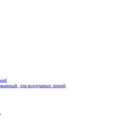
ний
рованный, для воздушных линий
,