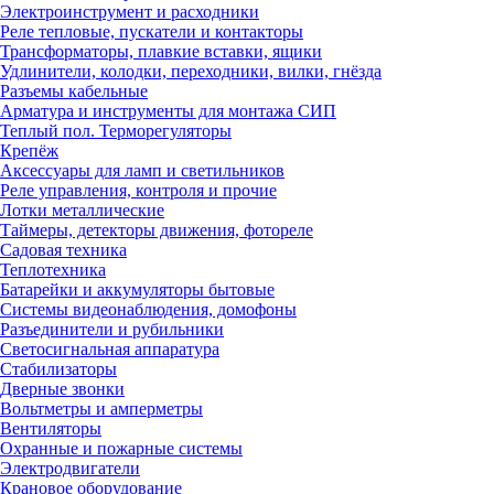
Электроинструмент и расходники
Реле тепловые, пускатели и контакторы
Трансформаторы, плавкие вставки, ящики
Удлинители, колодки, переходники, вилки, гнёзда
Разъемы кабельные
Арматура и инструменты для монтажа СИП
Теплый пол. Терморегуляторы
Крепёж
Аксессуары для ламп и светильников
Реле управления, контроля и прочие
Лотки металлические
Таймеры, детекторы движения, фотореле
Садовая техника
Теплотехника
Батарейки и аккумуляторы бытовые
Системы видеонаблюдения, домофоны
Разъединители и рубильники
Светосигнальная аппаратура
Стабилизаторы
Дверные звонки
Вольтметры и амперметры
Вентиляторы
Охранные и пожарные системы
Электродвигатели
Крановое оборудование