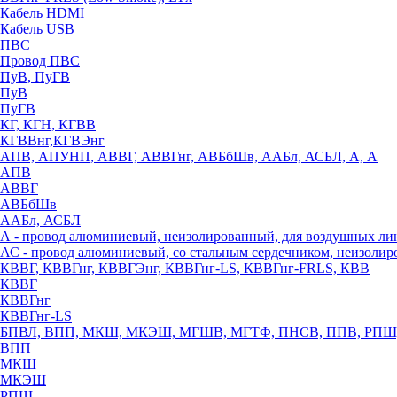
Кабель HDMI
Кабель USB
ПВС
Провод ПВС
ПуВ, ПуГВ
ПуВ
ПуГВ
КГ, КГН, КГВВ
КГВВнг,КГВЭнг
АПВ, АПУНП, АВВГ, АВВГнг, АВБбШв, ААБл, АСБЛ, А, А
АПВ
АВВГ
АВБбШв
ААБл, АСБЛ
А - провод алюминиевый, неизолированный, для воздушных ли
АС - провод алюминиевый, со стальным сердечником, неизоли
КВВГ, КВВГнг, КВВГЭнг, КВВГнг-LS, КВВГнг-FRLS, КВВ
КВВГ
КВВГнг
КВВГнг-LS
БПВЛ, ВПП, МКШ, МКЭШ, МГШВ, МГТФ, ПНСВ, ППВ, РПШ
ВПП
МКШ
МКЭШ
РПШ