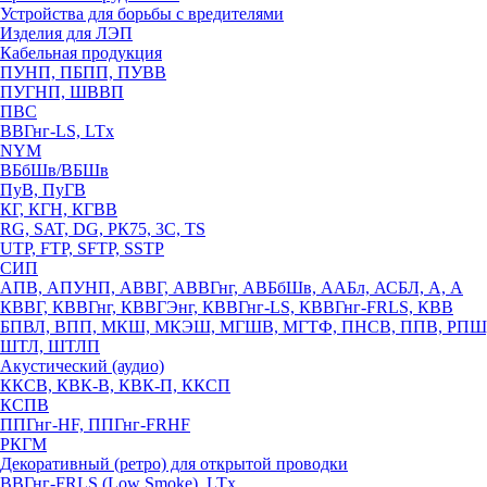
Устройства для борьбы с вредителями
Изделия для ЛЭП
Кабельная продукция
ПУНП, ПБПП, ПУВВ
ПУГНП, ШВВП
ПВС
ВВГнг-LS, LTx
NYM
ВБбШв/ВБШв
ПуВ, ПуГВ
КГ, КГН, КГВВ
RG, SAT, DG, РК75, 3С, TS
UTP, FTP, SFTP, SSTP
СИП
АПВ, АПУНП, АВВГ, АВВГнг, АВБбШв, ААБл, АСБЛ, А, А
КВВГ, КВВГнг, КВВГЭнг, КВВГнг-LS, КВВГнг-FRLS, КВВ
БПВЛ, ВПП, МКШ, МКЭШ, МГШВ, МГТФ, ПНСВ, ППВ, РПШ
ШТЛ, ШТЛП
Акустический (аудио)
ККСВ, КВК-В, КВК-П, ККСП
КСПВ
ППГнг-HF, ППГнг-FRHF
РКГМ
Декоративный (ретро) для открытой проводки
ВВГнг-FRLS (Low Smoke), LTx