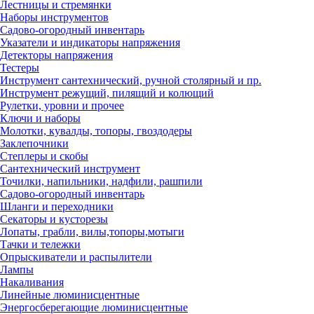
Лестницы и стремянки
Наборы инструментов
Садово-огородный инвентарь
Указатели и индикаторы напряжения
Детекторы напряжения
Тестеры
Инструмент сантехнический, ручной столярный и пр.
Инструмент режущий, пилящий и колющий
Рулетки, уровни и прочее
Ключи и наборы
Молотки, кувалды, топоры, гвоздодеры
Заклепочники
Степлеры и скобы
Сантехнический инструмент
Точилки, напильники, надфили, рашпили
Садово-огородный инвентарь
Шланги и переходники
Секаторы и кусторезы
Лопаты, грабли, вилы,топоры,мотыги
Тачки и тележки
Опрыскиватели и распылители
Лампы
Накаливания
Линейные люминисцентные
Энергосберегающие люминисцентные