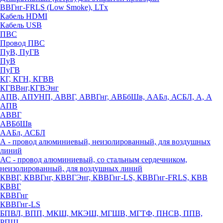
ВВГнг-FRLS (Low Smoke), LTx
Кабель HDMI
Кабель USB
ПВС
Провод ПВС
ПуВ, ПуГВ
ПуВ
ПуГВ
КГ, КГН, КГВВ
КГВВнг,КГВЭнг
АПВ, АПУНП, АВВГ, АВВГнг, АВБбШв, ААБл, АСБЛ, А, А
АПВ
АВВГ
АВБбШв
ААБл, АСБЛ
А - провод алюминиевый, неизолированный, для воздушных
линий
АС - провод алюминиевый, со стальным сердечником,
неизолированный, для воздушных линий
КВВГ, КВВГнг, КВВГЭнг, КВВГнг-LS, КВВГнг-FRLS, КВВ
КВВГ
КВВГнг
КВВГнг-LS
БПВЛ, ВПП, МКШ, МКЭШ, МГШВ, МГТФ, ПНСВ, ППВ,
РПШ,