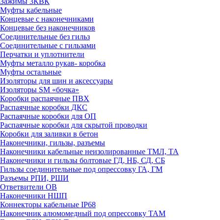
Зажимы 3КВК
Муфты кабельные
Концевые с наконечниками
Концевые без наконечников
Соединительные без гильз
Соединительные с гильзами
Перчатки и уплотнители
Муфты металло рукав- коробка
Муфты остальные
Изоляторы для шин и аксессуары
Изоляторы SM «бочка»
Коробки распаячные ПВХ
Распаячные коробки ДКС
Распаячные коробки для ОП
Распаячные коробки для скрытой проводки
Коробки для заливки в бетон
Наконечники, гильзы, разъемы
Наконечники кабельные неизолированные ТМЛ, ТА
Наконечники и гильзы болтовые ГД, НБ, СД, СБ
Гильзы соединительные под опрессовку ГА, ГМ
Разъемы РПИ, РШИ
Ответвители ОВ
Наконечники НШП
Коннекторы кабельные IP68
Наконечник алюмомедный под опрессовку ТАМ