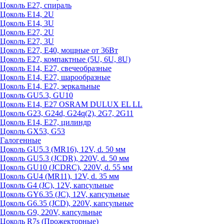
Цоколь Е27, спираль
Цоколь Е14, 2U
Цоколь Е14, 3U
Цоколь Е27, 2U
Цоколь Е27, 3U
Цоколь Е27, Е40, мощные от 36Вт
Цоколь Е27, компактные (5U, 6U, 8U)
Цоколь Е14, Е27, свечеобразные
Цоколь Е14, Е27, шарообразные
Цоколь Е14, Е27, зеркальные
Цоколь GU5.3, GU10
Цоколь Е14, Е27 OSRAM DULUX EL LL
Цоколь G23, G24d, G24q(2), 2G7, 2G11
Цоколь Е14, Е27, цилиндр
Цоколь GX53, G53
Галогенные
Цоколь GU5.3 (MR16), 12V, d. 50 мм
Цоколь GU5.3 (JCDR), 220V, d. 50 мм
Цоколь GU10 (JCDRC), 220V, d. 55 мм
Цоколь GU4 (MR11), 12V, d. 35 мм
Цоколь G4 (JC), 12V, капсульные
Цоколь GY6.35 (JC), 12V, капсульные
Цоколь G6.35 (JCD), 220V, капсульные
Цоколь G9, 220V, капсульные
Цоколь R7s (Прожекторные)