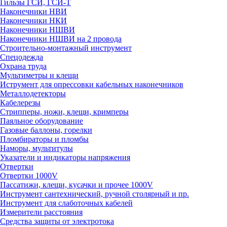
Гильзы ГСИ, ГСИ-Т
Наконечники НВИ
Наконечники НКИ
Наконечники НШВИ
Наконечники НШВИ на 2 провода
Строительно-монтажный инструмент
Спецодежда
Охрана труда
Мультиметры и клещи
Иструмент для опрессовки кабельных наконечников
Металлодетекторы
Кабелерезы
Стрипперы, ножи, клещи, кримперы
Паяльное оборудование
Газовые баллоны, горелки
Пломбираторы и пломбы
Наморы, мультитулы
Указатели и индикаторы напряжения
Отвертки
Отвертки 1000V
Пассатижи, клещи, кусачки и прочее 1000V
Инструмент сантехнический, ручной столярный и пр.
Инструмент для слаботочных кабелей
Измерители расстояния
Средства защиты от электротока