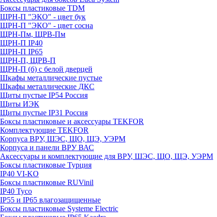
Боксы пластиковые TDM
ЩРН-П "ЭКО" - цвет бук
ЩРН-П "ЭКО" - цвет сосна
ЩРН-Пм, ЩРВ-Пм
ЩРН-П IP40
ЩРН-П IP65
ЩРН-П, ЩРВ-П
ЩРН-П (б) с белой дверцей
Шкафы металлические пустые
Шкафы металлические ДКС
Щиты пустые IP54 Россия
Щиты ИЭК
Щиты пустые IP31 Россия
Боксы пластиковые и аксессуары TEKFOR
Комплектующие TEKFOR
Корпуса ВРУ, ШЭС, ЩО, ЩЭ, УЭРМ
Корпуса и панели ВРУ ВАС
Аксессуары и комплектующие для ВРУ, ШЭС, ЩО, ЩЭ, УЭРМ
Боксы пластиковые Турция
IP40 VI-KO
Боксы пластиковые RUVinil
IP40 Тусо
IP55 и IP65 влагозащищенные
Боксы пластиковые Systeme Electric