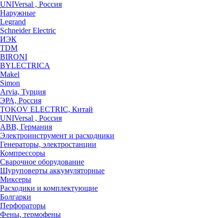
UNIVersal , Россия
Наружные
Legrand
Schneider Electric
ИЭК
TDM
BIRONI
BYLECTRICA
Makel
Simon
Arvia, Турция
ЭРА, Россия
TOKOV ELECTRIC, Китай
UNIVersal , Россия
ABB, Германия
Электроинструмент и расходники
Генераторы, электростанции
Компрессоры
Сварочное оборудование
Шуруповерты аккумуляторные
Миксеры
Расходики и комплектующие
Болгарки
Перфораторы
Фены, термофены