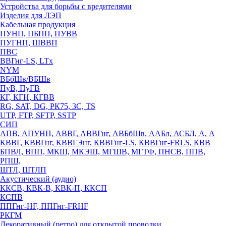
Устройства для борьбы с вредителями
Изделия для ЛЭП
Кабельная продукция
ПУНП, ПБПП, ПУВВ
ПУГНП, ШВВП
ПВС
ВВГнг-LS, LTx
NYM
ВБбШв/ВБШв
ПуВ, ПуГВ
КГ, КГН, КГВВ
RG, SAT, DG, РК75, 3С, TS
UTP, FTP, SFTP, SSTP
СИП
АПВ, АПУНП, АВВГ, АВВГнг, АВБбШв, ААБл, АСБЛ, А, А
КВВГ, КВВГнг, КВВГЭнг, КВВГнг-LS, КВВГнг-FRLS, КВВ
БПВЛ, ВПП, МКШ, МКЭШ, МГШВ, МГТФ, ПНСВ, ППВ,
РПШ,
ШТЛ, ШТЛП
Акустический (аудио)
ККСВ, КВК-В, КВК-П, ККСП
КСПВ
ППГнг-HF, ППГнг-FRHF
РКГМ
Декоративный (ретро) для открытой проводки