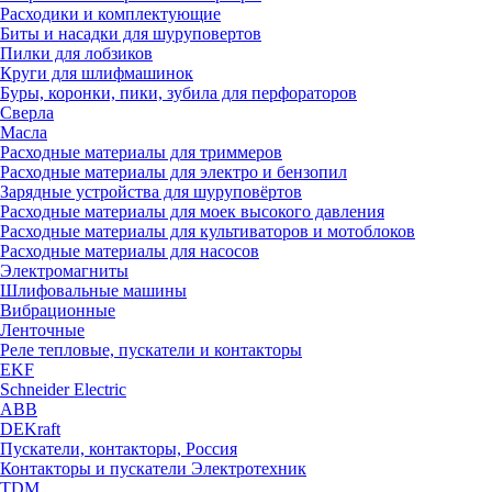
Расходики и комплектующие
Биты и насадки для шуруповертов
Пилки для лобзиков
Круги для шлифмашинок
Буры, коронки, пики, зубила для перфораторов
Сверла
Масла
Расходные материалы для триммеров
Расходные материалы для электро и бензопил
Зарядные устройства для шуруповёртов
Расходные материалы для моек высокого давления
Расходные материалы для культиваторов и мотоблоков
Расходные материалы для насосов
Электромагниты
Шлифовальные машины
Вибрационные
Ленточные
Реле тепловые, пускатели и контакторы
EKF
Schneider Electric
ABB
DEKraft
Пускатели, контакторы, Россия
Контакторы и пускатели Электротехник
TDM