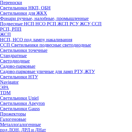
Переноски
Светильники НКП, ОБН
Светильники для ЖКХ
Фонари ручные, налобные, промышленные
Подвесные НСП НСО РСП ЖСП РСУ ЖСУ ССП
РСП, РПП
ЖСП
НСП, НСО под лампу накаливания
ССП Светильники подвесные светодиодные
Светильники точечные
Стандратные
Светодиодные
Садово-парковые
Садово-парковые уличные для ламп РТУ, ЖТУ
Светильники НТУ
Navigator
ЭРА
TDM
Светильники Uniel
Светильники Apeyron
Светильники Gauss
Прожекторы
Галогеновые
Металлогалогенные
под ЛОН, ДРЛ и ДНат