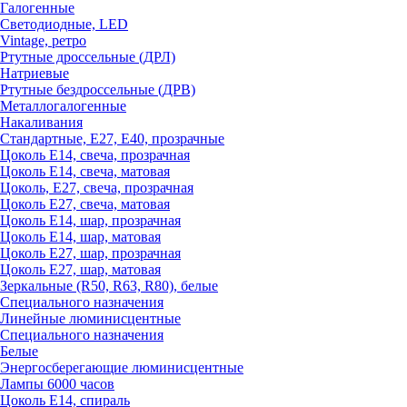
Галогенные
Светодиодные, LED
Vintage, ретро
Ртутные дроссельные (ДРЛ)
Натриевые
Ртутные бездроссельные (ДРВ)
Металлогалогенные
Накаливания
Стандартные, Е27, Е40, прозрачные
Цоколь Е14, свеча, прозрачная
Цоколь Е14, свеча, матовая
Цоколь, Е27, свеча, прозрачная
Цоколь Е27, свеча, матовая
Цоколь Е14, шар, прозрачная
Цоколь Е14, шар, матовая
Цоколь Е27, шар, прозрачная
Цоколь Е27, шар, матовая
Зеркальные (R50, R63, R80), белые
Специального назначения
Линейные люминисцентные
Специального назначения
Белые
Энергосберегающие люминисцентные
Лампы 6000 часов
Цоколь Е14, спираль