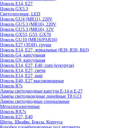
Цоколь E14, E27
Цоколь GX5.3
Светодиодные, LED
Цоколь GU4 (MR11), 220V
Цоколь GU5.3 (MR16), 220V
Цоколь GU5.3 (MR16), 12V
Цоколь GX53, G53, GX70
Цоколь GU10 (MR16/PAR16)
Цоколь Е27 (ЛОН), груша
Цоколь Е14, Е27, зеркальные (R39, R50, R63)
Цоколь G4, капсульная
Цоколь G9, капсульная
Цоколь Е14, Е27, Е40, corn (кукуруза)
Цоколь Е14, Е27, свеча
Цоколь Е14, Е27, шар
Цоколь Е40, Е27 высокомощные
Цоколь R7s
Лампы светодиодные капсула Е-14 и Е-27
Лампы светодиоидные линейные T8 G13
Лампы светодиодные специальные
Металлогалогенные
Цоколь RX7s
Цоколь Е27, E40
Щиты. Шкафы. Боксы. Корпуса
Коробки пломбировочные под автоматы