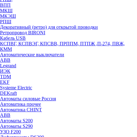
ВПП
МКШ
МКЭШ
РПШ
Декоративный (ретро) для открытой проводки
Ретропровод BIRONI
Кабель USB
КСПВГ, КСПВЭГ, КПСВВ, ПРППМ, ПТПЖ ,П-274, ПВЖ,
КММ
Автоматические выключатели
ABB
Legrand
ИЭК
TDM
EKF
Systeme Electric
DEKraft
Автоматы силовые Россия
Автоматика прочее
Автоматика CHINT
ABB
Автоматы S200
Автоматы S290
УЗО F200