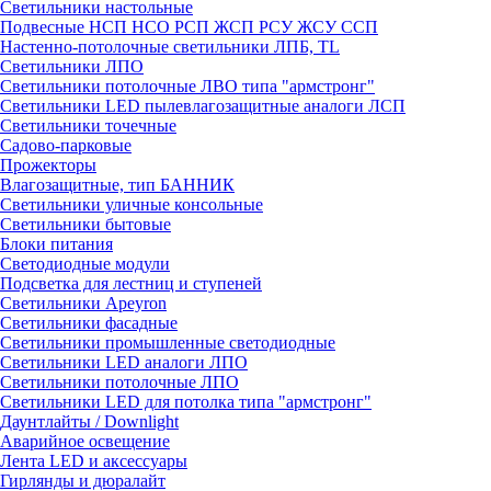
Светильники настольные
Подвесные НСП НСО РСП ЖСП РСУ ЖСУ ССП
Настенно-потолочные светильники ЛПБ, TL
Светильники ЛПО
Светильники потолочные ЛВО типа "армстронг"
Светильники LED пылевлагозащитные аналоги ЛСП
Светильники точечные
Садово-парковые
Прожекторы
Влагозащитные, тип БАННИК
Светильники уличные консольные
Светильники бытовые
Блоки питания
Светодиодные модули
Подсветка для лестниц и ступеней
Светильники Apeyron
Светильники фасадные
Светильники промышленные светодиодные
Светильники LED аналоги ЛПО
Светильники потолочные ЛПО
Светильники LED для потолка типа "армстронг"
Даунтлайты / Downlight
Аварийное освещение
Лента LED и аксессуары
Гирлянды и дюралайт