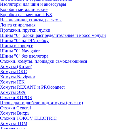
Изоляторы для шин и аксессуары
Коробки металлические
Коробки распаячные ПВХ
Наконечники, гильзы, разъемы
Лента спиральная
Протяжки, прутки, чулки
Шины "0", блоки распределительные и кросс-модули
Шины "0" на DIN-рейку
Шины в корпусе
Шины "0" Navigator
Шины "0" без изолятора
Стяжки, хомуты, площадки самоклеющиеся
Хомуты (Китай)
Хомуты DKC
Хомуты Navigator
Хомуты IEK
Хомуты REXANT и PROconnect
Хомуты ЭРА
Стяжки KOPOS
Площадки и дюбели под хомуты (стяжки)
Стяжки General
Хомуты Вихрь
Стяжки TOKOV ELECTRIC
Хомуты TDM
Термоусадка