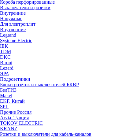
Короба перфорированные
Выключатели и розетки
Внутренние
Наружные
Для электроплит
Внутренние
Legrand
Systeme Electric
IEK
TDM
DKC
Bironi
Lezard
ЭРА
Подрозетники
Блоки розеток и выключателей БКВР
БелТИЗ
Makel
EKF, Китай
SPL
Прочие Россия
Arvia, Турция
TOKOV ELECTRIC
KRANZ
Розетки и выключатели для кабель-каналов