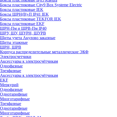
Боксы пластиковые IP65 Kaedra
Боксы пластиковые City9 Box Systeme Electric
Боксы пластиковые IEK
Боксы ЩРН(В)-П IP41 IEK
Боксы пластиковые TEKFOR IEK
Боксы пластиковые EKF
ЩРН-Пм и ЩРВ-Пм IP40
ЩРУ, ЩУ, ЩУРН, ЩУРВ
Щиты учета Акулово заказные
Щиты этажные
ЩРН, ЩРВ
Корпуса распределительные металлические ЭКФ
Электросчетчики
Аксессуары к электросчётчикам
Однофазные
Трехфазные
Аксессуары к электросчётчикам
EKF
Меркурий
Однофазные
Однотарифные
Многотарифные
Трехфазные
Однотарифные
Многотарифные