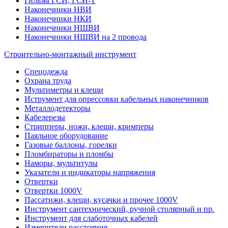
Гильзы ГСИ, ГСИ-Т
Наконечники НВИ
Наконечники НКИ
Наконечники НШВИ
Наконечники НШВИ на 2 провода
Строительно-монтажный инструмент
Спецодежда
Охрана труда
Мультиметры и клещи
Иструмент для опрессовки кабельных наконечников
Металлодетекторы
Кабелерезы
Стрипперы, ножи, клещи, кримперы
Паяльное оборудование
Газовые баллоны, горелки
Пломбираторы и пломбы
Наморы, мультитулы
Указатели и индикаторы напряжения
Отвертки
Отвертки 1000V
Пассатижи, клещи, кусачки и прочее 1000V
Инструмент сантехнический, ручной столярный и пр.
Инструмент для слаботочных кабелей
Измерители расстояния