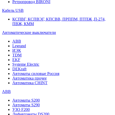
Ретропровод BIRONI
Кабель USB
КСПВГ, КСПВЭГ, КПСВВ, ПРППМ, ПТПЖ ,П-274,
ПВЖ, КММ
Автоматические выключатели
ABB
Legrand
ИЭК
TDM
EKF
Systeme Electric
DEKraft
Автоматы силовые Россия
Автоматика прочее
Автоматика CHINT
ABB
Автоматы S200
Автоматы S290
УЗО F200
Дифавтоматы DS200