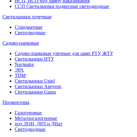
НСП, НСО под лампу накаливания
ССП Светильники подвесные светодиодные
Светильники точечные
Стандратные
Светодиодные
Садово-парковые
Садово-парковые уличные для ламп РТУ, ЖТУ
Светильники НТУ
Navigator
ЭРА
TDM
Светильники Uniel
Светильники Apeyron
Светильники Gauss
Прожекторы
Галогеновые
Металлогалогенные
под ЛОН, ДРЛ и ДНат
Светодиодные