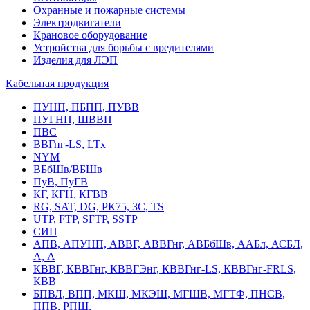
Охранные и пожарные системы
Электродвигатели
Крановое оборудование
Устройства для борьбы с вредителями
Изделия для ЛЭП
Кабельная продукция
ПУНП, ПБПП, ПУВВ
ПУГНП, ШВВП
ПВС
ВВГнг-LS, LTx
NYM
ВБбШв/ВБШв
ПуВ, ПуГВ
КГ, КГН, КГВВ
RG, SAT, DG, РК75, 3С, TS
UTP, FTP, SFTP, SSTP
СИП
АПВ, АПУНП, АВВГ, АВВГнг, АВБбШв, ААБл, АСБЛ,
А, А
КВВГ, КВВГнг, КВВГЭнг, КВВГнг-LS, КВВГнг-FRLS,
КВВ
БПВЛ, ВПП, МКШ, МКЭШ, МГШВ, МГТФ, ПНСВ,
ППВ, РПШ,