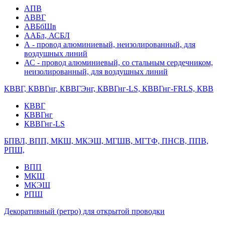
АПВ
АВВГ
АВБбШв
ААБл, АСБЛ
А - провод алюминиевый, неизолированный, для
воздушных линий
АС - провод алюминиевый, со стальным сердечником,
неизолированный, для воздушных линий
КВВГ, КВВГнг, КВВГЭнг, КВВГнг-LS, КВВГнг-FRLS, КВВ
КВВГ
КВВГнг
КВВГнг-LS
БПВЛ, ВПП, МКШ, МКЭШ, МГШВ, МГТФ, ПНСВ, ППВ,
РПШ,
ВПП
МКШ
МКЭШ
РПШ
Декоративный (ретро) для открытой проводки