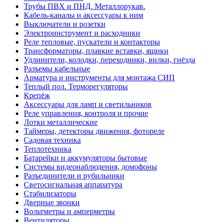
Трубы ПВХ и ПНД. Металлорукав.
Кабель-каналы и аксессуары к ним
Выключатели и розетки
Электроинструмент и расходники
Реле тепловые, пускатели и контакторы
Трансформаторы, плавкие вставки, ящики
Удлинители, колодки, переходники, вилки, гнёзда
Разъемы кабельные
Арматура и инструменты для монтажа СИП
Теплый пол. Терморегуляторы
Крепёж
Аксессуары для ламп и светильников
Реле управления, контроля и прочие
Лотки металлические
Таймеры, детекторы движения, фотореле
Садовая техника
Теплотехника
Батарейки и аккумуляторы бытовые
Системы видеонаблюдения, домофоны
Разъединители и рубильники
Светосигнальная аппаратура
Стабилизаторы
Дверные звонки
Вольтметры и амперметры
Вентиляторы