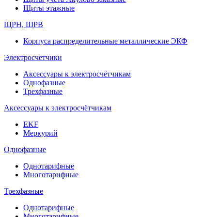
Щиты этажные
ЩРН, ЩРВ
Корпуса распределительные металлические ЭКФ
Электросчетчики
Аксессуары к электросчётчикам
Однофазные
Трехфазные
Аксессуары к электросчётчикам
EKF
Меркурий
Однофазные
Однотарифные
Многотарифные
Трехфазные
Однотарифные
Многотарифные