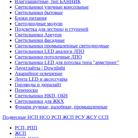
Влагозащитные, тип БАННИК
Светильники уличные консольные
Светильники бытовые
Блоки питания
Светодиодные модули
Подсветка для лестниц и ступеней
Светильники Apeyron
Светильники фасадные
Светильники промышленные светодиодные
Светильники LED аналоги ЛПО
Светильники потолочные ЛПО
Светильники LED для потолка типа "армстронг"
Даунтлайты / Downlight
Аварийное освещение
Лента LED и аксессуары
Гирлянды и дюралайт
Переноски
Светильники НКП, ОБН
Светильники для ЖКХ
Фонари ручные, налобные, промышленные
Подвесные НСП НСО РСП ЖСП РСУ ЖСУ ССП
РСП, РПП
ЖСП