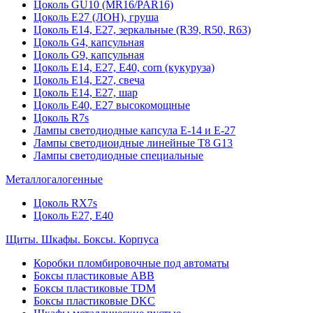
Цоколь GU10 (MR16/PAR16)
Цоколь Е27 (ЛОН), груша
Цоколь Е14, Е27, зеркальные (R39, R50, R63)
Цоколь G4, капсульная
Цоколь G9, капсульная
Цоколь Е14, Е27, Е40, corn (кукуруза)
Цоколь Е14, Е27, свеча
Цоколь Е14, Е27, шар
Цоколь Е40, Е27 высокомощные
Цоколь R7s
Лампы светодиодные капсула Е-14 и Е-27
Лампы светодиоидные линейные T8 G13
Лампы светодиодные специальные
Металлогалогенные
Цоколь RX7s
Цоколь Е27, E40
Щиты. Шкафы. Боксы. Корпуса
Коробки пломбировочные под автоматы
Боксы пластиковые ABB
Боксы пластиковые TDM
Боксы пластиковые DKC