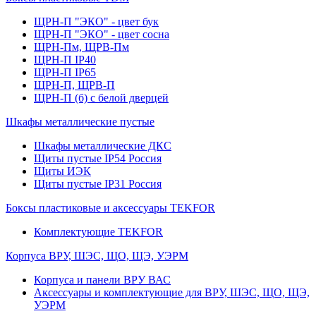
ЩРН-П "ЭКО" - цвет бук
ЩРН-П "ЭКО" - цвет сосна
ЩРН-Пм, ЩРВ-Пм
ЩРН-П IP40
ЩРН-П IP65
ЩРН-П, ЩРВ-П
ЩРН-П (б) с белой дверцей
Шкафы металлические пустые
Шкафы металлические ДКС
Щиты пустые IP54 Россия
Щиты ИЭК
Щиты пустые IP31 Россия
Боксы пластиковые и аксессуары TEKFOR
Комплектующие TEKFOR
Корпуса ВРУ, ШЭС, ЩО, ЩЭ, УЭРМ
Корпуса и панели ВРУ ВАС
Аксессуары и комплектующие для ВРУ, ШЭС, ЩО, ЩЭ,
УЭРМ