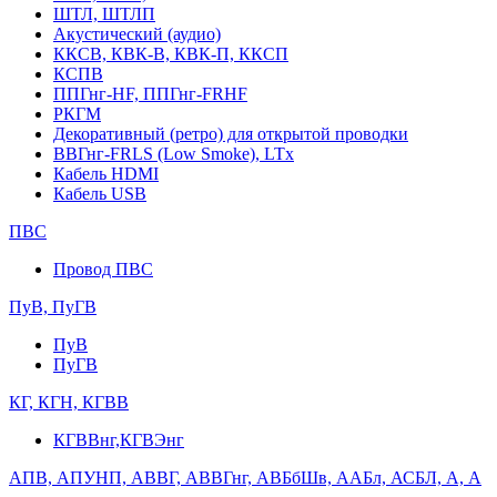
ШТЛ, ШТЛП
Акустический (аудио)
ККСВ, КВК-В, КВК-П, ККСП
КСПВ
ППГнг-HF, ППГнг-FRHF
РКГМ
Декоративный (ретро) для открытой проводки
ВВГнг-FRLS (Low Smoke), LTx
Кабель HDMI
Кабель USB
ПВС
Провод ПВС
ПуВ, ПуГВ
ПуВ
ПуГВ
КГ, КГН, КГВВ
КГВВнг,КГВЭнг
АПВ, АПУНП, АВВГ, АВВГнг, АВБбШв, ААБл, АСБЛ, А, А