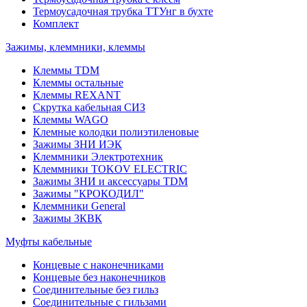
Термоусадочная трубка ТТУнг в бухте
Комплект
Зажимы, клеммники, клеммы
Клеммы TDM
Клеммы остальные
Клеммы REXANT
Скрутка кабельная СИЗ
Клеммы WAGO
Клемные колодки полиэтиленовые
Зажимы ЗНИ ИЭК
Клеммники Электротехник
Клеммники TOKOV ELECTRIC
Зажимы ЗНИ и аксессуары TDM
Зажимы "КРОКОДИЛ"
Клеммники General
Зажимы 3КВК
Муфты кабельные
Концевые с наконечниками
Концевые без наконечников
Соединительные без гильз
Соединительные с гильзами