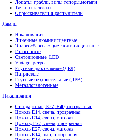
Лопаты, грабли, вилы,топоры,мотыги
Тачки и тележки
Опрыскиватели и распылители
Лампы
Накаливания
Линейные люминисцентные
Энергосберегающие люминисцентные
Галогенные
Светодиодные, LED
Vintage, ретро
Ртутные дроссельные (ДРЛ)
Натриевые
Ртутные бездроссельные (ДРВ)
Металлогалогенные
Накаливания
Стандартные, Е27, Е40, прозрачные
Цоколь Е14, свеча, прозрачная
Цоколь Е14, свеча, матовая
Цоколь, Е27, свеча, прозрачная
Цоколь Е27, свеча, матовая
Цоколь Е14, шар, прозрачная