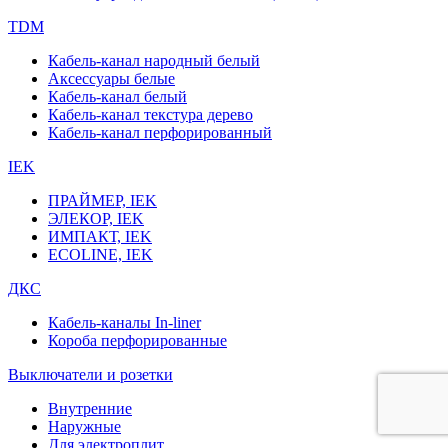
TDM
Кабель-канал народный белый
Аксессуары белые
Кабель-канал белый
Кабель-канал текстура дерево
Кабель-канал перфорированный
IEK
ПРАЙМЕР, IEK
ЭЛЕКОР, IEK
ИМПАКТ, IEK
ECOLINE, IEK
ДКС
Кабель-каналы In-liner
Короба перфорированные
Выключатели и розетки
Внутренние
Наружные
Для электроплит