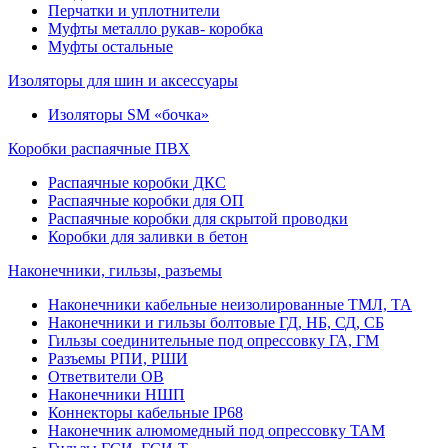
Перчатки и уплотнители
Муфты металло рукав- коробка
Муфты остальные
Изоляторы для шин и аксессуары
Изоляторы SM «бочка»
Коробки распаячные ПВХ
Распаячные коробки ДКС
Распаячные коробки для ОП
Распаячные коробки для скрытой проводки
Коробки для заливки в бетон
Наконечники, гильзы, разъемы
Наконечники кабельные неизолированные ТМЛ, ТА
Наконечники и гильзы болтовые ГД, НБ, СД, СБ
Гильзы соединительные под опрессовку ГА, ГМ
Разъемы РПИ, РШИ
Ответвители ОВ
Наконечники НШП
Коннекторы кабельные IP68
Наконечник алюмомедный под опрессовку ТАМ