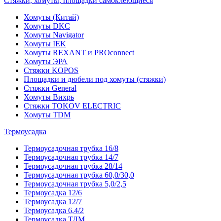
Стяжки, хомуты, площадки самоклеющиеся
Хомуты (Китай)
Хомуты DKC
Хомуты Navigator
Хомуты IEK
Хомуты REXANT и PROconnect
Хомуты ЭРА
Стяжки KOPOS
Площадки и дюбели под хомуты (стяжки)
Стяжки General
Хомуты Вихрь
Стяжки TOKOV ELECTRIC
Хомуты TDM
Термоусадка
Термоусадочная трубка 16/8
Термоусадочная трубка 14/7
Термоусадочная трубка 28/14
Термоусадочная трубка 60,0/30,0
Термоусадочная трубка 5,0/2,5
Термоусадка 12/6
Термоусадка 12/7
Термоусадка 6,4/2
Термоусадка ТДМ