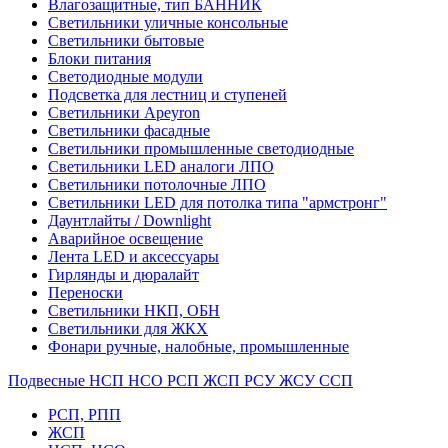
Влагозащитные, тип БАННИК
Светильники уличные консольные
Светильники бытовые
Блоки питания
Светодиодные модули
Подсветка для лестниц и ступеней
Светильники Apeyron
Светильники фасадные
Светильники промышленные светодиодные
Светильники LED аналоги ЛПО
Светильники потолочные ЛПО
Светильники LED для потолка типа "армстронг"
Даунтлайты / Downlight
Аварийное освещение
Лента LED и аксессуары
Гирлянды и дюралайт
Переноски
Светильники НКП, ОБН
Светильники для ЖКХ
Фонари ручные, налобные, промышленные
Подвесные НСП НСО РСП ЖСП РСУ ЖСУ ССП
РСП, РПП
ЖСП