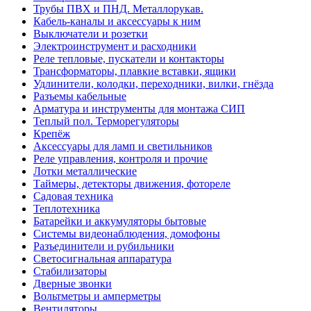
Трубы ПВХ и ПНД. Металлорукав.
Кабель-каналы и аксессуары к ним
Выключатели и розетки
Электроинструмент и расходники
Реле тепловые, пускатели и контакторы
Трансформаторы, плавкие вставки, ящики
Удлинители, колодки, переходники, вилки, гнёзда
Разъемы кабельные
Арматура и инструменты для монтажа СИП
Теплый пол. Терморегуляторы
Крепёж
Аксессуары для ламп и светильников
Реле управления, контроля и прочие
Лотки металлические
Таймеры, детекторы движения, фотореле
Садовая техника
Теплотехника
Батарейки и аккумуляторы бытовые
Системы видеонаблюдения, домофоны
Разъединители и рубильники
Светосигнальная аппаратура
Стабилизаторы
Дверные звонки
Вольтметры и амперметры
Вентиляторы