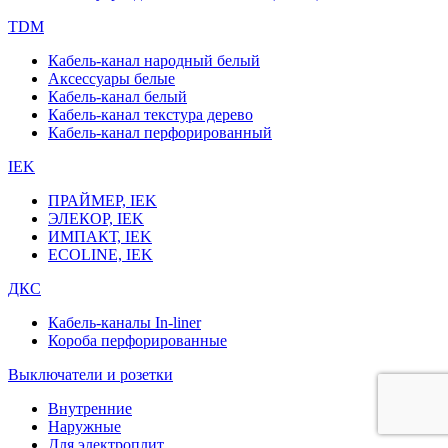
TDM
Кабель-канал народный белый
Аксессуары белые
Кабель-канал белый
Кабель-канал текстура дерево
Кабель-канал перфорированный
IEK
ПРАЙМЕР, IEK
ЭЛЕКОР, IEK
ИМПАКТ, IEK
ECOLINE, IEK
ДКС
Кабель-каналы In-liner
Короба перфорированные
Выключатели и розетки
Внутренние
Наружные
Для электроплит