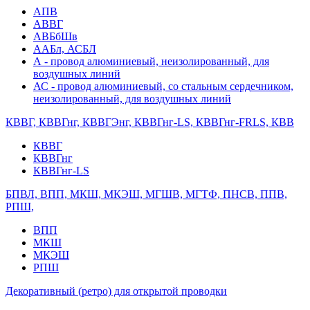
АПВ
АВВГ
АВБбШв
ААБл, АСБЛ
А - провод алюминиевый, неизолированный, для
воздушных линий
АС - провод алюминиевый, со стальным сердечником,
неизолированный, для воздушных линий
КВВГ, КВВГнг, КВВГЭнг, КВВГнг-LS, КВВГнг-FRLS, КВВ
КВВГ
КВВГнг
КВВГнг-LS
БПВЛ, ВПП, МКШ, МКЭШ, МГШВ, МГТФ, ПНСВ, ППВ,
РПШ,
ВПП
МКШ
МКЭШ
РПШ
Декоративный (ретро) для открытой проводки