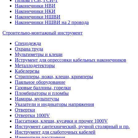
Гильзы ГСИ, ГСИ-Т
Наконечники НВИ
Наконечники НКИ
Наконечники НШВИ
Наконечники НШВИ на 2 провода
Строительно-монтажный инструмент
Спецодежда
Охрана труда
Мультиметры и клещи
Иструмент для опрессовки кабельных наконечников
Металлодетекторы
Кабелерезы
Стрипперы, ножи, клещи, кримперы
Паяльное оборудование
Газовые баллоны, горелки
Пломбираторы и пломбы
Наморы, мультитулы
Указатели и индикаторы напряжения
Отвертки
Отвертки 1000V
Пассатижи, клещи, кусачки и прочее 1000V
Инструмент сантехнический, ручной столярный и пр.
Инструмент для слаботочных кабелей
Измерители расстояния