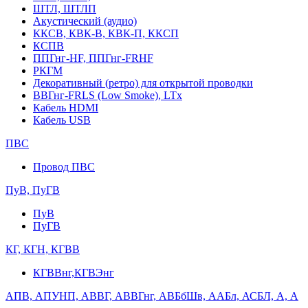
ШТЛ, ШТЛП
Акустический (аудио)
ККСВ, КВК-В, КВК-П, ККСП
КСПВ
ППГнг-HF, ППГнг-FRHF
РКГМ
Декоративный (ретро) для открытой проводки
ВВГнг-FRLS (Low Smoke), LTx
Кабель HDMI
Кабель USB
ПВС
Провод ПВС
ПуВ, ПуГВ
ПуВ
ПуГВ
КГ, КГН, КГВВ
КГВВнг,КГВЭнг
АПВ, АПУНП, АВВГ, АВВГнг, АВБбШв, ААБл, АСБЛ, А, А