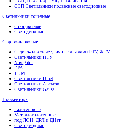
НСП, НСО под лампу накаливания
ССП Светильники подвесные светодиодные
Светильники точечные
Стандратные
Светодиодные
Садово-парковые
Садово-парковые уличные для ламп РТУ, ЖТУ
Светильники НТУ
Navigator
ЭРА
TDM
Светильники Uniel
Светильники Apeyron
Светильники Gauss
Прожекторы
Галогеновые
Металлогалогенные
под ЛОН, ДРЛ и ДНат
Светодиодные