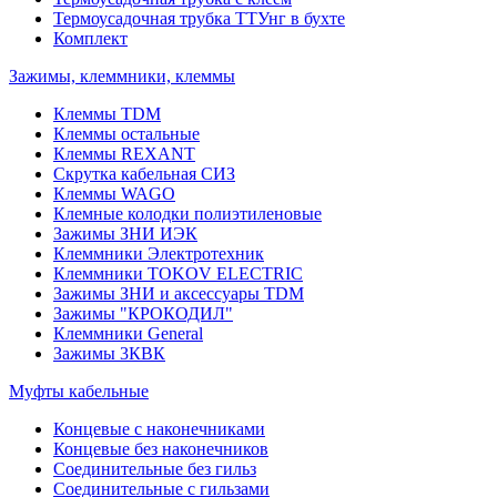
Термоусадочная трубка ТТУнг в бухте
Комплект
Зажимы, клеммники, клеммы
Клеммы TDM
Клеммы остальные
Клеммы REXANT
Скрутка кабельная СИЗ
Клеммы WAGO
Клемные колодки полиэтиленовые
Зажимы ЗНИ ИЭК
Клеммники Электротехник
Клеммники TOKOV ELECTRIC
Зажимы ЗНИ и аксессуары TDM
Зажимы "КРОКОДИЛ"
Клеммники General
Зажимы 3КВК
Муфты кабельные
Концевые с наконечниками
Концевые без наконечников
Соединительные без гильз
Соединительные с гильзами