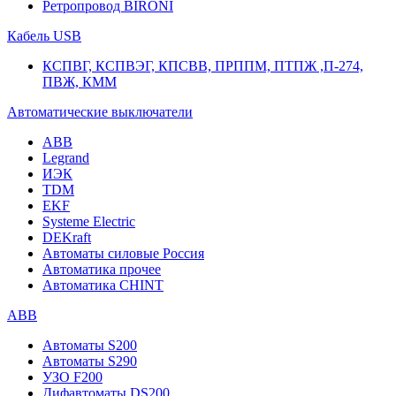
Ретропровод BIRONI
Кабель USB
КСПВГ, КСПВЭГ, КПСВВ, ПРППМ, ПТПЖ ,П-274,
ПВЖ, КММ
Автоматические выключатели
ABB
Legrand
ИЭК
TDM
EKF
Systeme Electric
DEKraft
Автоматы силовые Россия
Автоматика прочее
Автоматика CHINT
ABB
Автоматы S200
Автоматы S290
УЗО F200
Дифавтоматы DS200