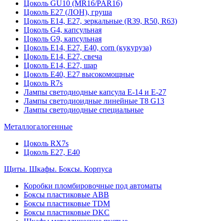
Цоколь GU10 (MR16/PAR16)
Цоколь Е27 (ЛОН), груша
Цоколь Е14, Е27, зеркальные (R39, R50, R63)
Цоколь G4, капсульная
Цоколь G9, капсульная
Цоколь Е14, Е27, Е40, corn (кукуруза)
Цоколь Е14, Е27, свеча
Цоколь Е14, Е27, шар
Цоколь Е40, Е27 высокомощные
Цоколь R7s
Лампы светодиодные капсула Е-14 и Е-27
Лампы светодиоидные линейные T8 G13
Лампы светодиодные специальные
Металлогалогенные
Цоколь RX7s
Цоколь Е27, E40
Щиты. Шкафы. Боксы. Корпуса
Коробки пломбировочные под автоматы
Боксы пластиковые ABB
Боксы пластиковые TDM
Боксы пластиковые DKC