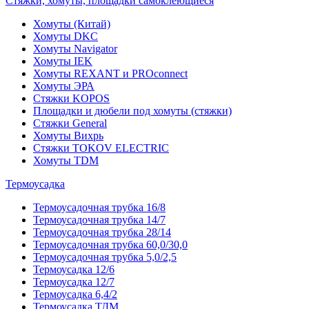
Стяжки, хомуты, площадки самоклеющиеся
Хомуты (Китай)
Хомуты DKC
Хомуты Navigator
Хомуты IEK
Хомуты REXANT и PROconnect
Хомуты ЭРА
Стяжки KOPOS
Площадки и дюбели под хомуты (стяжки)
Стяжки General
Хомуты Вихрь
Стяжки TOKOV ELECTRIC
Хомуты TDM
Термоусадка
Термоусадочная трубка 16/8
Термоусадочная трубка 14/7
Термоусадочная трубка 28/14
Термоусадочная трубка 60,0/30,0
Термоусадочная трубка 5,0/2,5
Термоусадка 12/6
Термоусадка 12/7
Термоусадка 6,4/2
Термоусадка ТДМ