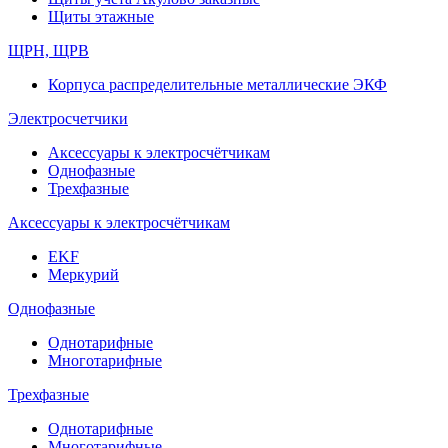
Щиты этажные
ЩРН, ЩРВ
Корпуса распределительные металлические ЭКФ
Электросчетчики
Аксессуары к электросчётчикам
Однофазные
Трехфазные
Аксессуары к электросчётчикам
EKF
Меркурий
Однофазные
Однотарифные
Многотарифные
Трехфазные
Однотарифные
Многотарифные