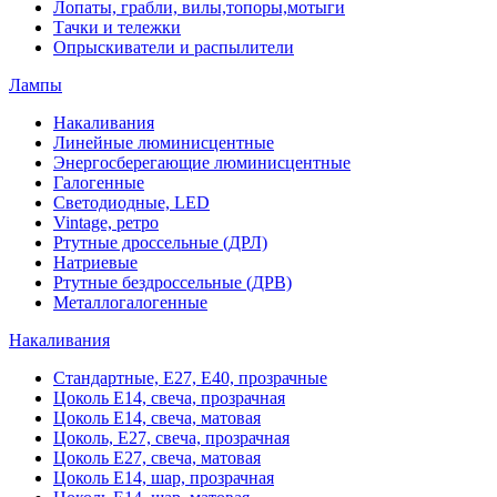
Лопаты, грабли, вилы,топоры,мотыги
Тачки и тележки
Опрыскиватели и распылители
Лампы
Накаливания
Линейные люминисцентные
Энергосберегающие люминисцентные
Галогенные
Светодиодные, LED
Vintage, ретро
Ртутные дроссельные (ДРЛ)
Натриевые
Ртутные бездроссельные (ДРВ)
Металлогалогенные
Накаливания
Стандартные, Е27, Е40, прозрачные
Цоколь Е14, свеча, прозрачная
Цоколь Е14, свеча, матовая
Цоколь, Е27, свеча, прозрачная
Цоколь Е27, свеча, матовая
Цоколь Е14, шар, прозрачная