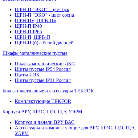
ЩРН-П "ЭКО" - цвет бук
ЩРН-П "ЭКО" - цвет сосна
ЩРН-Пм, ЩРВ-Пм
ЩРН-П IP40
ЩРН-П IP65
ЩРН-П, ЩРВ-П
ЩРН-П (б) с белой дверцей
Шкафы металлические пустые
Шкафы металлические ДКС
Щиты пустые IP54 Россия
Щиты ИЭК
Щиты пустые IP31 Россия
Боксы пластиковые и аксессуары TEKFOR
Комплектующие TEKFOR
Корпуса ВРУ, ШЭС, ЩО, ЩЭ, УЭРМ
Корпуса и панели ВРУ ВАС
Аксессуары и комплектующие для ВРУ, ШЭС, ЩО, ЩЭ,
УЭРМ