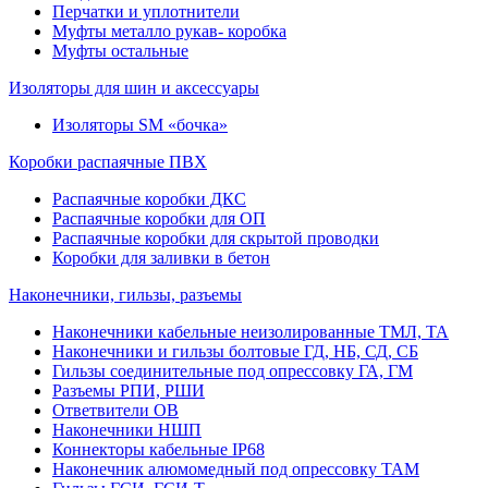
Перчатки и уплотнители
Муфты металло рукав- коробка
Муфты остальные
Изоляторы для шин и аксессуары
Изоляторы SM «бочка»
Коробки распаячные ПВХ
Распаячные коробки ДКС
Распаячные коробки для ОП
Распаячные коробки для скрытой проводки
Коробки для заливки в бетон
Наконечники, гильзы, разъемы
Наконечники кабельные неизолированные ТМЛ, ТА
Наконечники и гильзы болтовые ГД, НБ, СД, СБ
Гильзы соединительные под опрессовку ГА, ГМ
Разъемы РПИ, РШИ
Ответвители ОВ
Наконечники НШП
Коннекторы кабельные IP68
Наконечник алюмомедный под опрессовку ТАМ