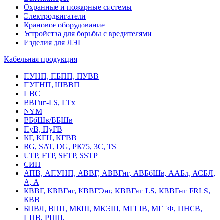
Охранные и пожарные системы
Электродвигатели
Крановое оборудование
Устройства для борьбы с вредителями
Изделия для ЛЭП
Кабельная продукция
ПУНП, ПБПП, ПУВВ
ПУГНП, ШВВП
ПВС
ВВГнг-LS, LTx
NYM
ВБбШв/ВБШв
ПуВ, ПуГВ
КГ, КГН, КГВВ
RG, SAT, DG, РК75, 3С, TS
UTP, FTP, SFTP, SSTP
СИП
АПВ, АПУНП, АВВГ, АВВГнг, АВБбШв, ААБл, АСБЛ,
А, А
КВВГ, КВВГнг, КВВГЭнг, КВВГнг-LS, КВВГнг-FRLS,
КВВ
БПВЛ, ВПП, МКШ, МКЭШ, МГШВ, МГТФ, ПНСВ,
ППВ, РПШ,