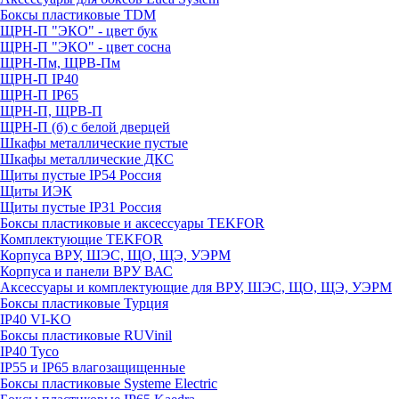
Боксы пластиковые TDM
ЩРН-П "ЭКО" - цвет бук
ЩРН-П "ЭКО" - цвет сосна
ЩРН-Пм, ЩРВ-Пм
ЩРН-П IP40
ЩРН-П IP65
ЩРН-П, ЩРВ-П
ЩРН-П (б) с белой дверцей
Шкафы металлические пустые
Шкафы металлические ДКС
Щиты пустые IP54 Россия
Щиты ИЭК
Щиты пустые IP31 Россия
Боксы пластиковые и аксессуары TEKFOR
Комплектующие TEKFOR
Корпуса ВРУ, ШЭС, ЩО, ЩЭ, УЭРМ
Корпуса и панели ВРУ ВАС
Аксессуары и комплектующие для ВРУ, ШЭС, ЩО, ЩЭ, УЭРМ
Боксы пластиковые Турция
IP40 VI-KO
Боксы пластиковые RUVinil
IP40 Тусо
IP55 и IP65 влагозащищенные
Боксы пластиковые Systeme Electric