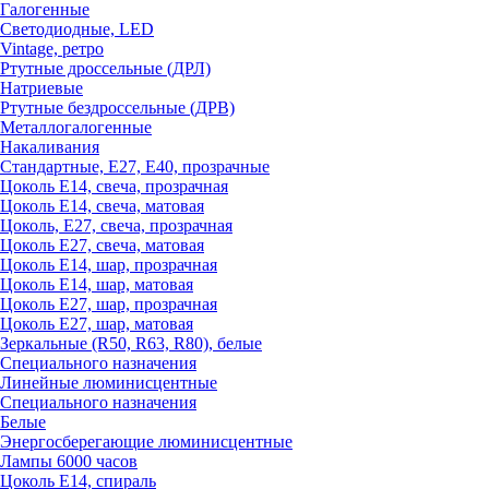
Галогенные
Светодиодные, LED
Vintage, ретро
Ртутные дроссельные (ДРЛ)
Натриевые
Ртутные бездроссельные (ДРВ)
Металлогалогенные
Накаливания
Стандартные, Е27, Е40, прозрачные
Цоколь Е14, свеча, прозрачная
Цоколь Е14, свеча, матовая
Цоколь, Е27, свеча, прозрачная
Цоколь Е27, свеча, матовая
Цоколь Е14, шар, прозрачная
Цоколь Е14, шар, матовая
Цоколь Е27, шар, прозрачная
Цоколь Е27, шар, матовая
Зеркальные (R50, R63, R80), белые
Специального назначения
Линейные люминисцентные
Специального назначения
Белые
Энергосберегающие люминисцентные
Лампы 6000 часов
Цоколь Е14, спираль