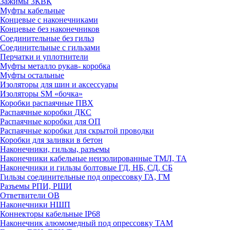
Зажимы 3КВК
Муфты кабельные
Концевые с наконечниками
Концевые без наконечников
Соединительные без гильз
Соединительные с гильзами
Перчатки и уплотнители
Муфты металло рукав- коробка
Муфты остальные
Изоляторы для шин и аксессуары
Изоляторы SM «бочка»
Коробки распаячные ПВХ
Распаячные коробки ДКС
Распаячные коробки для ОП
Распаячные коробки для скрытой проводки
Коробки для заливки в бетон
Наконечники, гильзы, разъемы
Наконечники кабельные неизолированные ТМЛ, ТА
Наконечники и гильзы болтовые ГД, НБ, СД, СБ
Гильзы соединительные под опрессовку ГА, ГМ
Разъемы РПИ, РШИ
Ответвители ОВ
Наконечники НШП
Коннекторы кабельные IP68
Наконечник алюмомедный под опрессовку ТАМ