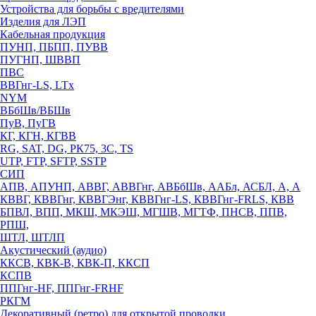
Устройства для борьбы с вредителями
Изделия для ЛЭП
Кабельная продукция
ПУНП, ПБПП, ПУВВ
ПУГНП, ШВВП
ПВС
ВВГнг-LS, LTx
NYM
ВБбШв/ВБШв
ПуВ, ПуГВ
КГ, КГН, КГВВ
RG, SAT, DG, РК75, 3С, TS
UTP, FTP, SFTP, SSTP
СИП
АПВ, АПУНП, АВВГ, АВВГнг, АВБбШв, ААБл, АСБЛ, А, А
КВВГ, КВВГнг, КВВГЭнг, КВВГнг-LS, КВВГнг-FRLS, КВВ
БПВЛ, ВПП, МКШ, МКЭШ, МГШВ, МГТФ, ПНСВ, ППВ,
РПШ,
ШТЛ, ШТЛП
Акустический (аудио)
ККСВ, КВК-В, КВК-П, ККСП
КСПВ
ППГнг-HF, ППГнг-FRHF
РКГМ
Декоративный (ретро) для открытой проводки