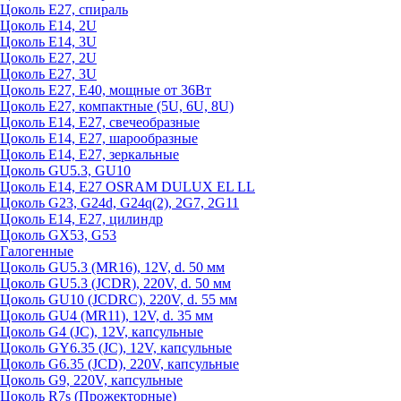
Цоколь Е27, спираль
Цоколь Е14, 2U
Цоколь Е14, 3U
Цоколь Е27, 2U
Цоколь Е27, 3U
Цоколь Е27, Е40, мощные от 36Вт
Цоколь Е27, компактные (5U, 6U, 8U)
Цоколь Е14, Е27, свечеобразные
Цоколь Е14, Е27, шарообразные
Цоколь Е14, Е27, зеркальные
Цоколь GU5.3, GU10
Цоколь Е14, Е27 OSRAM DULUX EL LL
Цоколь G23, G24d, G24q(2), 2G7, 2G11
Цоколь Е14, Е27, цилиндр
Цоколь GX53, G53
Галогенные
Цоколь GU5.3 (MR16), 12V, d. 50 мм
Цоколь GU5.3 (JCDR), 220V, d. 50 мм
Цоколь GU10 (JCDRC), 220V, d. 55 мм
Цоколь GU4 (MR11), 12V, d. 35 мм
Цоколь G4 (JC), 12V, капсульные
Цоколь GY6.35 (JC), 12V, капсульные
Цоколь G6.35 (JCD), 220V, капсульные
Цоколь G9, 220V, капсульные
Цоколь R7s (Прожекторные)