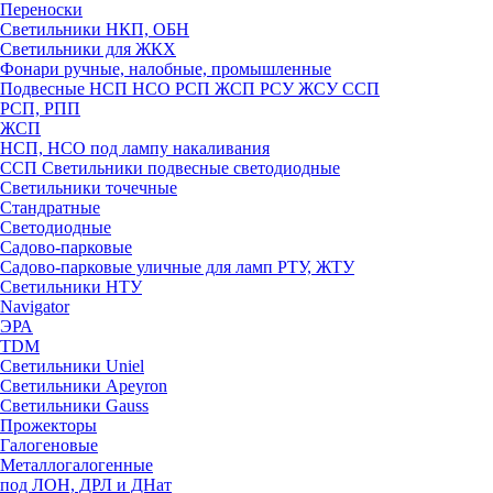
Переноски
Светильники НКП, ОБН
Светильники для ЖКХ
Фонари ручные, налобные, промышленные
Подвесные НСП НСО РСП ЖСП РСУ ЖСУ ССП
РСП, РПП
ЖСП
НСП, НСО под лампу накаливания
ССП Светильники подвесные светодиодные
Светильники точечные
Стандратные
Светодиодные
Садово-парковые
Садово-парковые уличные для ламп РТУ, ЖТУ
Светильники НТУ
Navigator
ЭРА
TDM
Светильники Uniel
Светильники Apeyron
Светильники Gauss
Прожекторы
Галогеновые
Металлогалогенные
под ЛОН, ДРЛ и ДНат