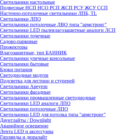
Светильники настольные
Подвесные НСП НСО РСП ЖСП РСУ ЖСУ ССП
Настенно-потолочные светильники ЛПБ, TL
Светильники ЛПО
Светильники потолочные ЛВО типа "армстронг"
Светильники LED пылевлагозащитные аналоги ЛСП
Светильники точечные
Садово-парковые
Прожекторы
Влагозащитные, тип БАННИК
Светильники уличные консольные
Светильники бытовые
Блоки питания
Светодиодные модули
Подсветка для лестниц и ступеней
Светильники Apeyron
Светильники фасадные
Светильники промышленные светодиодные
Светильники LED аналоги ЛПО
Светильники потолочные ЛПО
Светильники LED для потолка типа "армстронг"
Даунтлайты / Downlight
Аварийное освещение
Лента LED и аксессуары
Гирлянды и дюралайт