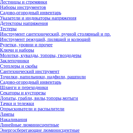
Лестницы и стремянки
Наборы инструментов
Садово-огородный инвентарь
Указатели и индикаторы напряжения
Детекторы напряжения
Тестеры
Инструмент сантехнический, ручной столярный и пр.
Инструмент режущий, пилящий и колющий
Рулетки, уровни и прочее
Ключи и наборы
Молотки, кувалды, топоры, гвоздодеры
Заклепочники
Степлеры и скобы
Сантехнический инструмент
Точилки, напильники, надфили, рашпили
Садово-огородный инвентарь
Шланги и переходники
Секаторы и кусторезы
Лопаты, грабли, вилы,топоры,мотыги
Тачки и тележки
Опрыскиватели и распылители
Лампы
Накаливания
Линейные люминисцентные
Энергосберегающие люминисцентные