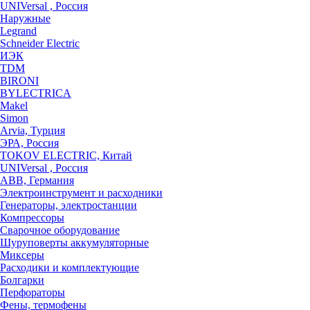
UNIVersal , Россия
Наружные
Legrand
Schneider Electric
ИЭК
TDM
BIRONI
BYLECTRICA
Makel
Simon
Arvia, Турция
ЭРА, Россия
TOKOV ELECTRIC, Китай
UNIVersal , Россия
ABB, Германия
Электроинструмент и расходники
Генераторы, электростанции
Компрессоры
Сварочное оборудование
Шуруповерты аккумуляторные
Миксеры
Расходики и комплектующие
Болгарки
Перфораторы
Фены, термофены