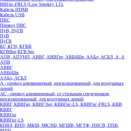
ВВГнг-FRLS (Low Smoke), LTx
Кабель HDMI
Кабель USB
ПВС
Провод ПВС
ПуВ, ПуГВ
ПуВ
ПуГВ
КГ, КГН, КГВВ
КГВВнг,КГВЭнг
АПВ, АПУНП, АВВГ, АВВГнг, АВБбШв, ААБл, АСБЛ, А, А
АПВ
АВВГ
АВБбШв
ААБл, АСБЛ
А - провод алюминиевый, неизолированный, для воздушных
линий
АС - провод алюминиевый, со стальным сердечником,
неизолированный, для воздушных линий
КВВГ, КВВГнг, КВВГЭнг, КВВГнг-LS, КВВГнг-FRLS, КВВ
КВВГ
КВВГнг
КВВГнг-LS
БПВЛ, ВПП, МКШ, МКЭШ, МГШВ, МГТФ, ПНСВ, ППВ,
РПШ,