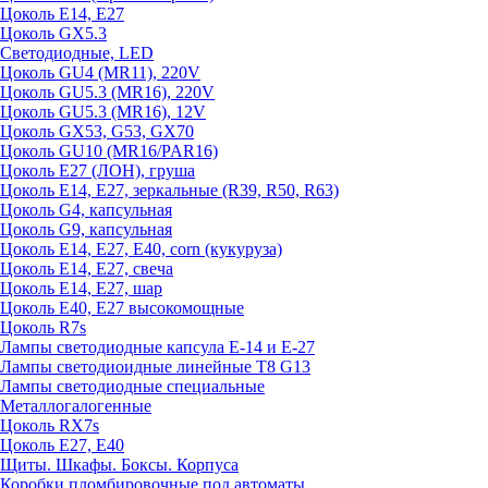
Цоколь E14, E27
Цоколь GX5.3
Светодиодные, LED
Цоколь GU4 (MR11), 220V
Цоколь GU5.3 (MR16), 220V
Цоколь GU5.3 (MR16), 12V
Цоколь GX53, G53, GX70
Цоколь GU10 (MR16/PAR16)
Цоколь Е27 (ЛОН), груша
Цоколь Е14, Е27, зеркальные (R39, R50, R63)
Цоколь G4, капсульная
Цоколь G9, капсульная
Цоколь Е14, Е27, Е40, corn (кукуруза)
Цоколь Е14, Е27, свеча
Цоколь Е14, Е27, шар
Цоколь Е40, Е27 высокомощные
Цоколь R7s
Лампы светодиодные капсула Е-14 и Е-27
Лампы светодиоидные линейные T8 G13
Лампы светодиодные специальные
Металлогалогенные
Цоколь RX7s
Цоколь Е27, E40
Щиты. Шкафы. Боксы. Корпуса
Коробки пломбировочные под автоматы