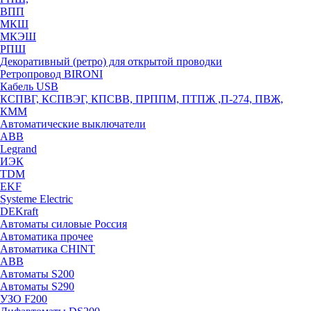
ВПП
МКШ
МКЭШ
РПШ
Декоративный (ретро) для открытой проводки
Ретропровод BIRONI
Кабель USB
КСПВГ, КСПВЭГ, КПСВВ, ПРППМ, ПТПЖ ,П-274, ПВЖ,
КММ
Автоматические выключатели
ABB
Legrand
ИЭК
TDM
EKF
Systeme Electric
DEKraft
Автоматы силовые Россия
Автоматика прочее
Автоматика CHINT
ABB
Автоматы S200
Автоматы S290
УЗО F200