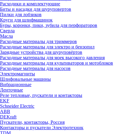
Расходики и комплектующие
Биты и насадки для шуруповертов
Пилки для лобзиков
Круги для шлифмашинок
Буры, коронки, пики, зубила для перфораторов
Сверла
Масла
Расходные материалы для триммеров
Расходные материалы для электро и бензопил
Зарядные устройства для шуруповёртов
Расходные материалы для моек высокого давления
Расходные материалы для культиваторов и мотоблоков
Расходные материалы для насосов
Электромагниты
Шлифовальные машины
Вибрационные
Ленточные
Реле тепловые, пускатели и контакторы
EKF
Schneider Electric
ABB
DEKraft
Пускатели, контакторы, Россия
Контакторы и пускатели Электротехник
TDM