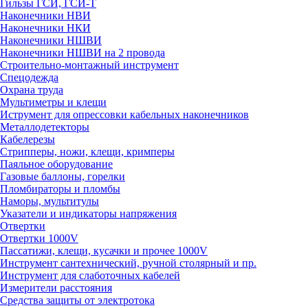
Гильзы ГСИ, ГСИ-Т
Наконечники НВИ
Наконечники НКИ
Наконечники НШВИ
Наконечники НШВИ на 2 провода
Строительно-монтажный инструмент
Спецодежда
Охрана труда
Мультиметры и клещи
Иструмент для опрессовки кабельных наконечников
Металлодетекторы
Кабелерезы
Стрипперы, ножи, клещи, кримперы
Паяльное оборудование
Газовые баллоны, горелки
Пломбираторы и пломбы
Наморы, мультитулы
Указатели и индикаторы напряжения
Отвертки
Отвертки 1000V
Пассатижи, клещи, кусачки и прочее 1000V
Инструмент сантехнический, ручной столярный и пр.
Инструмент для слаботочных кабелей
Измерители расстояния
Средства защиты от электротока