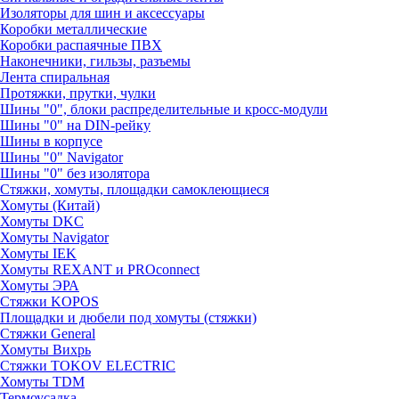
Изоляторы для шин и аксессуары
Коробки металлические
Коробки распаячные ПВХ
Наконечники, гильзы, разъемы
Лента спиральная
Протяжки, прутки, чулки
Шины "0", блоки распределительные и кросс-модули
Шины "0" на DIN-рейку
Шины в корпусе
Шины "0" Navigator
Шины "0" без изолятора
Стяжки, хомуты, площадки самоклеющиеся
Хомуты (Китай)
Хомуты DKC
Хомуты Navigator
Хомуты IEK
Хомуты REXANT и PROconnect
Хомуты ЭРА
Стяжки KOPOS
Площадки и дюбели под хомуты (стяжки)
Стяжки General
Хомуты Вихрь
Стяжки TOKOV ELECTRIC
Хомуты TDM
Термоусадка