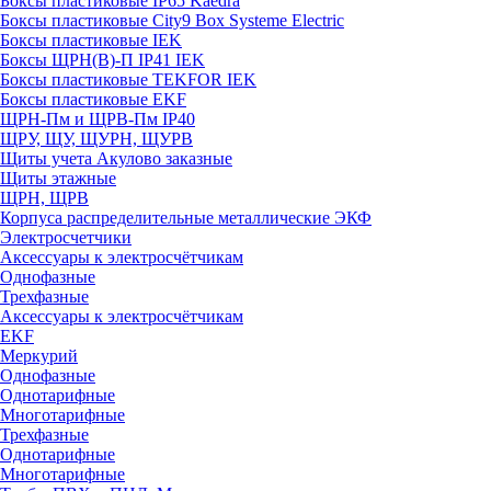
Боксы пластиковые IP65 Kaedra
Боксы пластиковые City9 Box Systeme Electric
Боксы пластиковые IEK
Боксы ЩРН(В)-П IP41 IEK
Боксы пластиковые TEKFOR IEK
Боксы пластиковые EKF
ЩРН-Пм и ЩРВ-Пм IP40
ЩРУ, ЩУ, ЩУРН, ЩУРВ
Щиты учета Акулово заказные
Щиты этажные
ЩРН, ЩРВ
Корпуса распределительные металлические ЭКФ
Электросчетчики
Аксессуары к электросчётчикам
Однофазные
Трехфазные
Аксессуары к электросчётчикам
EKF
Меркурий
Однофазные
Однотарифные
Многотарифные
Трехфазные
Однотарифные
Многотарифные