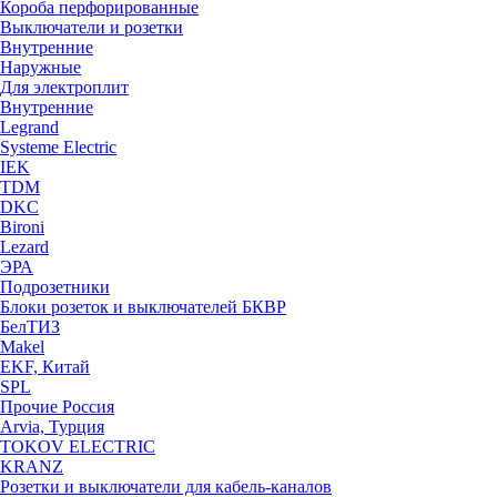
Короба перфорированные
Выключатели и розетки
Внутренние
Наружные
Для электроплит
Внутренние
Legrand
Systeme Electric
IEK
TDM
DKC
Bironi
Lezard
ЭРА
Подрозетники
Блоки розеток и выключателей БКВР
БелТИЗ
Makel
EKF, Китай
SPL
Прочие Россия
Arvia, Турция
TOKOV ELECTRIC
KRANZ
Розетки и выключатели для кабель-каналов