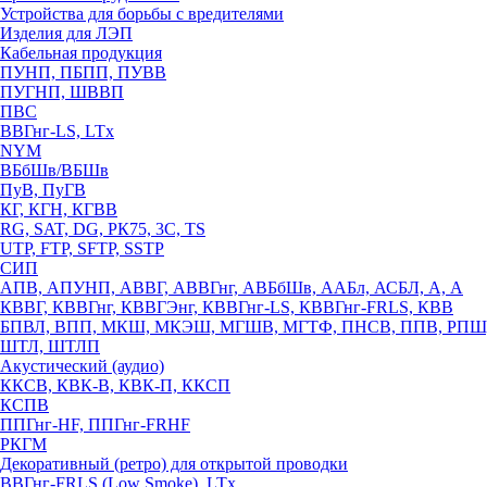
Устройства для борьбы с вредителями
Изделия для ЛЭП
Кабельная продукция
ПУНП, ПБПП, ПУВВ
ПУГНП, ШВВП
ПВС
ВВГнг-LS, LTx
NYM
ВБбШв/ВБШв
ПуВ, ПуГВ
КГ, КГН, КГВВ
RG, SAT, DG, РК75, 3С, TS
UTP, FTP, SFTP, SSTP
СИП
АПВ, АПУНП, АВВГ, АВВГнг, АВБбШв, ААБл, АСБЛ, А, А
КВВГ, КВВГнг, КВВГЭнг, КВВГнг-LS, КВВГнг-FRLS, КВВ
БПВЛ, ВПП, МКШ, МКЭШ, МГШВ, МГТФ, ПНСВ, ППВ, РПШ
ШТЛ, ШТЛП
Акустический (аудио)
ККСВ, КВК-В, КВК-П, ККСП
КСПВ
ППГнг-HF, ППГнг-FRHF
РКГМ
Декоративный (ретро) для открытой проводки
ВВГнг-FRLS (Low Smoke), LTx