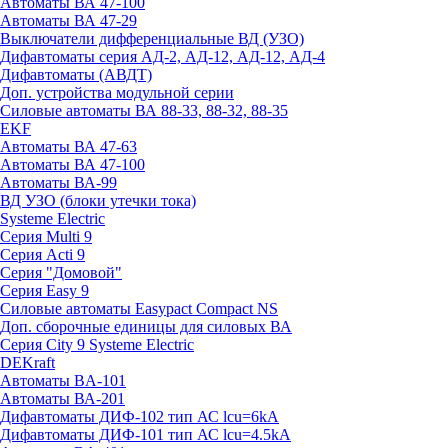
Автоматы ВА 47-100
Автоматы ВА 47-29
Выключатели дифференциальные ВД (УЗО)
Дифавтоматы серия АД-2, АД-12, АД-12, АД-4
Дифавтоматы (АВДТ)
Доп. устройства модульной серии
Силовые автоматы ВА 88-33, 88-32, 88-35
EKF
Автоматы ВА 47-63
Автоматы ВА 47-100
Автоматы ВА-99
ВД УЗО (блоки утечки тока)
Systeme Electric
Серия Multi 9
Серия Acti 9
Серия "Домовой"
Серия Easy 9
Силовые автоматы Easypact Compact NS
Доп. сборочные единицы для силовых ВА
Серия City 9 Systeme Electric
DEKraft
Автоматы BA-101
Автоматы ВА-201
Дифавтоматы ДИФ-102 тип АС lcu=6kA
Дифавтоматы ДИФ-101 тип АС lcu=4.5kA