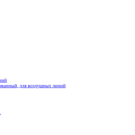
ний
рованный, для воздушных линий
,