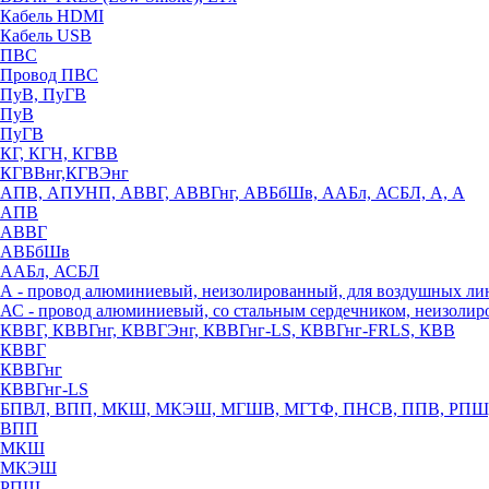
Кабель HDMI
Кабель USB
ПВС
Провод ПВС
ПуВ, ПуГВ
ПуВ
ПуГВ
КГ, КГН, КГВВ
КГВВнг,КГВЭнг
АПВ, АПУНП, АВВГ, АВВГнг, АВБбШв, ААБл, АСБЛ, А, А
АПВ
АВВГ
АВБбШв
ААБл, АСБЛ
А - провод алюминиевый, неизолированный, для воздушных ли
АС - провод алюминиевый, со стальным сердечником, неизоли
КВВГ, КВВГнг, КВВГЭнг, КВВГнг-LS, КВВГнг-FRLS, КВВ
КВВГ
КВВГнг
КВВГнг-LS
БПВЛ, ВПП, МКШ, МКЭШ, МГШВ, МГТФ, ПНСВ, ППВ, РПШ
ВПП
МКШ
МКЭШ
РПШ