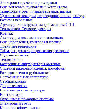
Электроинструмент и расходники
Реле тепловые, пускатели и контакторы
Трансформаторы, плавкие вставки, ящики
Удлинители, колодки, переходники, вилки, гнёзда
Разъемы кабельные
Арматура и инструменты для монтажа СИП
Теплый пол. Терморегуляторы
Крепёж
Аксессуары для ламп и светильников
Реле управления, контроля и прочие
Лотки металлические
Таймеры, детекторы движения, фотореле
Садовая техника
Теплотехника
Батарейки и аккумуляторы бытовые
Системы видеонаблюдения, домофоны
Разъединители и рубильники
Светосигнальная аппаратура
Стабилизаторы
Дверные звонки
Вольтметры и амперметры
Вентиляторы
Охранные и пожарные системы
Электродвигатели
Крановое оборудование