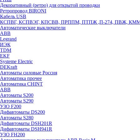
Декоративный (ретро) для открытой проводки
Ретропровод BIRONI
Кабель USB
КСПВГ, КСПВЭГ, КПСВВ, ПРППМ, ПТПЖ ,П-274, ПВЖ, КМ
Автоматические выключатели
ABB
Legrand
ИЭК
TDM
EKF
Systeme Electric
DEKraft
Автоматы силовые Россия
Автоматика прочее
Автоматика CHINT
ABB
Автоматы S200
Автоматы S290
УЗО F200
Дифавтоматы DS200
Автоматы S280
Дифавтоматы DSH201R
Дифавтоматы DSH941R
УЗО FH200