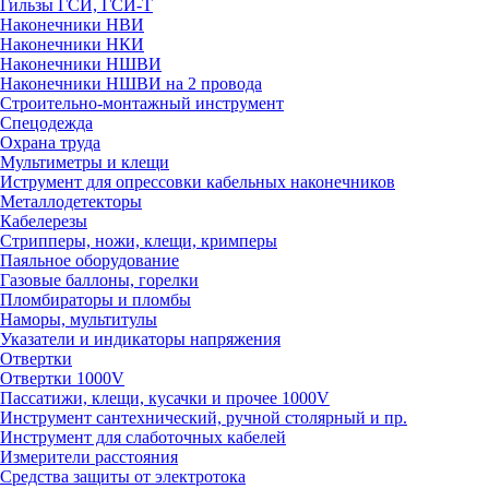
Гильзы ГСИ, ГСИ-Т
Наконечники НВИ
Наконечники НКИ
Наконечники НШВИ
Наконечники НШВИ на 2 провода
Строительно-монтажный инструмент
Спецодежда
Охрана труда
Мультиметры и клещи
Иструмент для опрессовки кабельных наконечников
Металлодетекторы
Кабелерезы
Стрипперы, ножи, клещи, кримперы
Паяльное оборудование
Газовые баллоны, горелки
Пломбираторы и пломбы
Наморы, мультитулы
Указатели и индикаторы напряжения
Отвертки
Отвертки 1000V
Пассатижи, клещи, кусачки и прочее 1000V
Инструмент сантехнический, ручной столярный и пр.
Инструмент для слаботочных кабелей
Измерители расстояния
Средства защиты от электротока