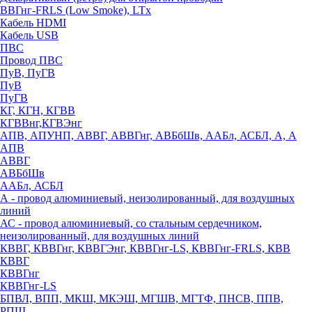
ВВГнг-FRLS (Low Smoke), LTx
Кабель HDMI
Кабель USB
ПВС
Провод ПВС
ПуВ, ПуГВ
ПуВ
ПуГВ
КГ, КГН, КГВВ
КГВВнг,КГВЭнг
АПВ, АПУНП, АВВГ, АВВГнг, АВБбШв, ААБл, АСБЛ, А, А
АПВ
АВВГ
АВБбШв
ААБл, АСБЛ
А - провод алюминиевый, неизолированный, для воздушных
линий
АС - провод алюминиевый, со стальным сердечником,
неизолированный, для воздушных линий
КВВГ, КВВГнг, КВВГЭнг, КВВГнг-LS, КВВГнг-FRLS, КВВ
КВВГ
КВВГнг
КВВГнг-LS
БПВЛ, ВПП, МКШ, МКЭШ, МГШВ, МГТФ, ПНСВ, ППВ,
РПШ,