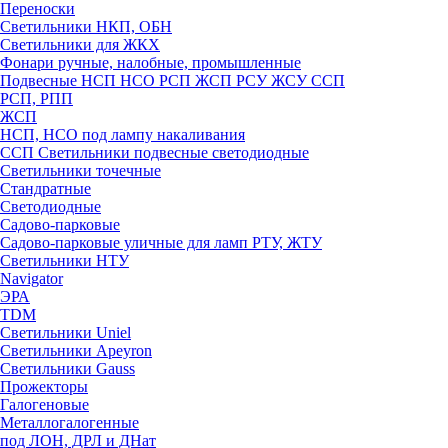
Переноски
Светильники НКП, ОБН
Светильники для ЖКХ
Фонари ручные, налобные, промышленные
Подвесные НСП НСО РСП ЖСП РСУ ЖСУ ССП
РСП, РПП
ЖСП
НСП, НСО под лампу накаливания
ССП Светильники подвесные светодиодные
Светильники точечные
Стандратные
Светодиодные
Садово-парковые
Садово-парковые уличные для ламп РТУ, ЖТУ
Светильники НТУ
Navigator
ЭРА
TDM
Светильники Uniel
Светильники Apeyron
Светильники Gauss
Прожекторы
Галогеновые
Металлогалогенные
под ЛОН, ДРЛ и ДНат