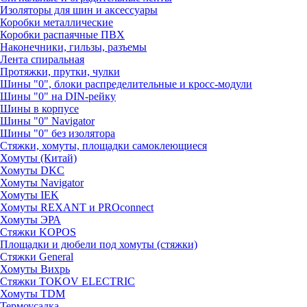
Изоляторы для шин и аксессуары
Коробки металлические
Коробки распаячные ПВХ
Наконечники, гильзы, разъемы
Лента спиральная
Протяжки, прутки, чулки
Шины "0", блоки распределительные и кросс-модули
Шины "0" на DIN-рейку
Шины в корпусе
Шины "0" Navigator
Шины "0" без изолятора
Стяжки, хомуты, площадки самоклеющиеся
Хомуты (Китай)
Хомуты DKC
Хомуты Navigator
Хомуты IEK
Хомуты REXANT и PROconnect
Хомуты ЭРА
Стяжки KOPOS
Площадки и дюбели под хомуты (стяжки)
Стяжки General
Хомуты Вихрь
Стяжки TOKOV ELECTRIC
Хомуты TDM
Термоусадка