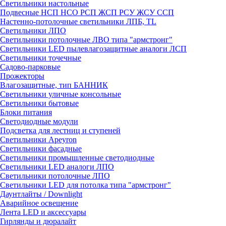
Светильники настольные
Подвесные НСП НСО РСП ЖСП РСУ ЖСУ ССП
Настенно-потолочные светильники ЛПБ, TL
Светильники ЛПО
Светильники потолочные ЛВО типа "армстронг"
Светильники LED пылевлагозащитные аналоги ЛСП
Светильники точечные
Садово-парковые
Прожекторы
Влагозащитные, тип БАННИК
Светильники уличные консольные
Светильники бытовые
Блоки питания
Светодиодные модули
Подсветка для лестниц и ступеней
Светильники Apeyron
Светильники фасадные
Светильники промышленные светодиодные
Светильники LED аналоги ЛПО
Светильники потолочные ЛПО
Светильники LED для потолка типа "армстронг"
Даунтлайты / Downlight
Аварийное освещение
Лента LED и аксессуары
Гирлянды и дюралайт