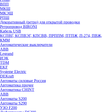
ВПП
МКШ
МКЭШ
РПШ
Декоративный (ретро) для открытой проводки
Ретропровод BIRONI
Кабель USB
КСПВГ, КСПВЭГ, КПСВВ, ПРППМ, ПТПЖ ,П-274, ПВЖ,
КММ
Автоматические выключатели
ABB
Legrand
ИЭК
TDM
EKF
Systeme Electric
DEKraft
Автоматы силовые Россия
Автоматика прочее
Автоматика CHINT
ABB
Автоматы S200
Автоматы S290
УЗО F200