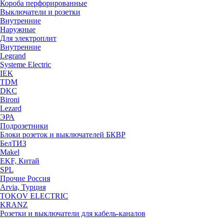
Короба перфорированные
Выключатели и розетки
Внутренние
Наружные
Для электроплит
Внутренние
Legrand
Systeme Electric
IEK
TDM
DKC
Bironi
Lezard
ЭРА
Подрозетники
Блоки розеток и выключателей БКВР
БелТИЗ
Makel
EKF, Китай
SPL
Прочие Россия
Arvia, Турция
TOKOV ELECTRIC
KRANZ
Розетки и выключатели для кабель-каналов