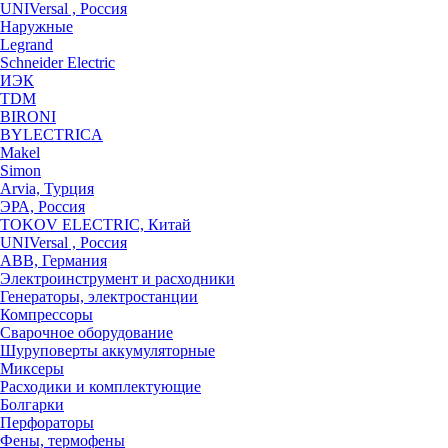
UNIVersal , Россия
Наружные
Legrand
Schneider Electric
ИЭК
TDM
BIRONI
BYLECTRICA
Makel
Simon
Arvia, Турция
ЭРА, Россия
TOKOV ELECTRIC, Китай
UNIVersal , Россия
ABB, Германия
Электроинструмент и расходники
Генераторы, электростанции
Компрессоры
Сварочное оборудование
Шуруповерты аккумуляторные
Миксеры
Расходики и комплектующие
Болгарки
Перфораторы
Фены, термофены