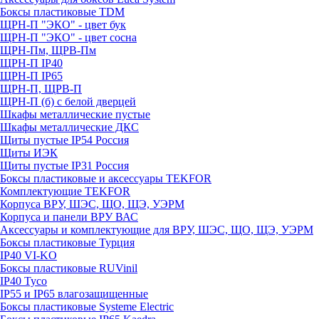
Боксы пластиковые TDM
ЩРН-П "ЭКО" - цвет бук
ЩРН-П "ЭКО" - цвет сосна
ЩРН-Пм, ЩРВ-Пм
ЩРН-П IP40
ЩРН-П IP65
ЩРН-П, ЩРВ-П
ЩРН-П (б) с белой дверцей
Шкафы металлические пустые
Шкафы металлические ДКС
Щиты пустые IP54 Россия
Щиты ИЭК
Щиты пустые IP31 Россия
Боксы пластиковые и аксессуары TEKFOR
Комплектующие TEKFOR
Корпуса ВРУ, ШЭС, ЩО, ЩЭ, УЭРМ
Корпуса и панели ВРУ ВАС
Аксессуары и комплектующие для ВРУ, ШЭС, ЩО, ЩЭ, УЭРМ
Боксы пластиковые Турция
IP40 VI-KO
Боксы пластиковые RUVinil
IP40 Тусо
IP55 и IP65 влагозащищенные
Боксы пластиковые Systeme Electric