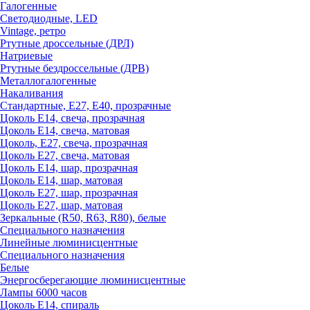
Галогенные
Светодиодные, LED
Vintage, ретро
Ртутные дроссельные (ДРЛ)
Натриевые
Ртутные бездроссельные (ДРВ)
Металлогалогенные
Накаливания
Стандартные, Е27, Е40, прозрачные
Цоколь Е14, свеча, прозрачная
Цоколь Е14, свеча, матовая
Цоколь, Е27, свеча, прозрачная
Цоколь Е27, свеча, матовая
Цоколь Е14, шар, прозрачная
Цоколь Е14, шар, матовая
Цоколь Е27, шар, прозрачная
Цоколь Е27, шар, матовая
Зеркальные (R50, R63, R80), белые
Специального назначения
Линейные люминисцентные
Специального назначения
Белые
Энергосберегающие люминисцентные
Лампы 6000 часов
Цоколь Е14, спираль