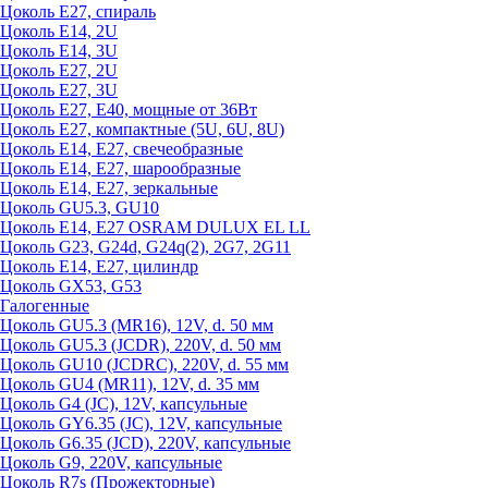
Цоколь Е27, спираль
Цоколь Е14, 2U
Цоколь Е14, 3U
Цоколь Е27, 2U
Цоколь Е27, 3U
Цоколь Е27, Е40, мощные от 36Вт
Цоколь Е27, компактные (5U, 6U, 8U)
Цоколь Е14, Е27, свечеобразные
Цоколь Е14, Е27, шарообразные
Цоколь Е14, Е27, зеркальные
Цоколь GU5.3, GU10
Цоколь Е14, Е27 OSRAM DULUX EL LL
Цоколь G23, G24d, G24q(2), 2G7, 2G11
Цоколь Е14, Е27, цилиндр
Цоколь GX53, G53
Галогенные
Цоколь GU5.3 (MR16), 12V, d. 50 мм
Цоколь GU5.3 (JCDR), 220V, d. 50 мм
Цоколь GU10 (JCDRC), 220V, d. 55 мм
Цоколь GU4 (MR11), 12V, d. 35 мм
Цоколь G4 (JC), 12V, капсульные
Цоколь GY6.35 (JC), 12V, капсульные
Цоколь G6.35 (JCD), 220V, капсульные
Цоколь G9, 220V, капсульные
Цоколь R7s (Прожекторные)