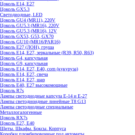
Цоколь E14, E27
Цоколь GX5.3
Светодиодные, LED
Цоколь GU4 (MR11), 220V
Цоколь GU5.3 (MR16), 220V
Цоколь GU5.3 (MR16), 12V
Цоколь GX53, G53, GX70
Цоколь GU10 (MR16/PAR16)
Цоколь Е27 (ЛОН), груша
Цоколь Е14, Е27, зеркальные (R39, R50, R63)
Цоколь G4, капсульная
Цоколь G9, капсульная
Цоколь Е14, Е27, Е40, corn (кукуруза)
Цоколь Е14, Е27, свеча
Цоколь Е14, Е27, шар
Цоколь Е40, Е27 высокомощные
Цоколь R7s
Лампы светодиодные капсула Е-14 и Е-27
Лампы светодиоидные линейные T8 G13
Лампы светодиодные специальные
Металлогалогенные
Цоколь RX7s
Цоколь Е27, E40
Щиты. Шкафы. Боксы. Корпуса
Коробки пломбировочные под автоматы