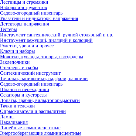
Лестницы и стремянки
Наборы инструментов
Садово-огородный инвентарь
Указатели и индикаторы напряжения
Детекторы напряжения
Тестеры
Инструмент сантехнический, ручной столярный и пр.
Инструмент режущий, пилящий и колющий
Рулетки, уровни и прочее
Ключи и наборы
Молотки, кувалды, топоры, гвоздодеры
Заклепочники
Степлеры и скобы
Сантехнический инструмент
Точилки, напильники, надфили, рашпили
Садово-огородный инвентарь
Шланги и переходники
Секаторы и кусторезы
Лопаты, грабли, вилы,топоры,мотыги
Тачки и тележки
Опрыскиватели и распылители
Лампы
Накаливания
Линейные люминисцентные
Энергосберегающие люминисцентные