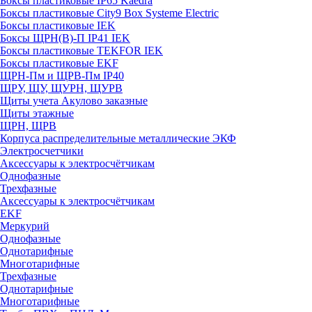
Боксы пластиковые IP65 Kaedra
Боксы пластиковые City9 Box Systeme Electric
Боксы пластиковые IEK
Боксы ЩРН(В)-П IP41 IEK
Боксы пластиковые TEKFOR IEK
Боксы пластиковые EKF
ЩРН-Пм и ЩРВ-Пм IP40
ЩРУ, ЩУ, ЩУРН, ЩУРВ
Щиты учета Акулово заказные
Щиты этажные
ЩРН, ЩРВ
Корпуса распределительные металлические ЭКФ
Электросчетчики
Аксессуары к электросчётчикам
Однофазные
Трехфазные
Аксессуары к электросчётчикам
EKF
Меркурий
Однофазные
Однотарифные
Многотарифные
Трехфазные
Однотарифные
Многотарифные