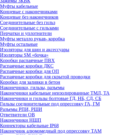
Зажимы 3КВК
Муфты кабельные
Концевые с наконечниками
Концевые без наконечников
Соединительные без гильз
Соединительные с гильзами
Перчатки и уплотнители
Муфты металло рукав- коробка
Муфты остальные
Изоляторы для шин и аксессуары
Изоляторы SM «бочка»
Коробки распаячные ПВХ
Распаячные коробки ДКС
Распаячные коробки для ОП
Распаячные коробки для скрытой проводки
Коробки для заливки в бетон
Наконечники, гильзы, разъемы
Наконечники кабельные неизолированные ТМЛ, ТА
Наконечники и гильзы болтовые ГД, НБ, СД, СБ
Гильзы соединительные под опрессовку ГА, ГМ
Разъемы РПИ, РШИ
Ответвители ОВ
Наконечники НШП
Коннекторы кабельные IP68
Наконечник алюмомедный под опрессовку ТАМ