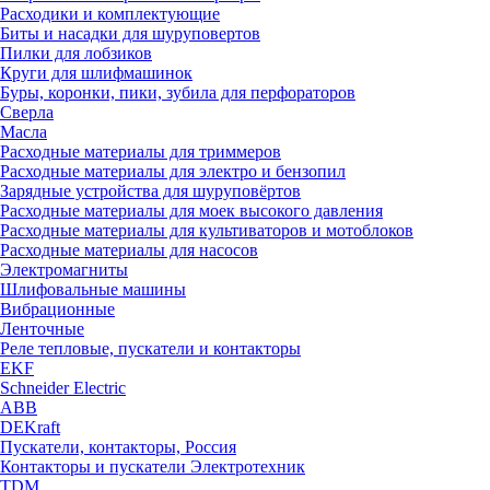
Расходики и комплектующие
Биты и насадки для шуруповертов
Пилки для лобзиков
Круги для шлифмашинок
Буры, коронки, пики, зубила для перфораторов
Сверла
Масла
Расходные материалы для триммеров
Расходные материалы для электро и бензопил
Зарядные устройства для шуруповёртов
Расходные материалы для моек высокого давления
Расходные материалы для культиваторов и мотоблоков
Расходные материалы для насосов
Электромагниты
Шлифовальные машины
Вибрационные
Ленточные
Реле тепловые, пускатели и контакторы
EKF
Schneider Electric
ABB
DEKraft
Пускатели, контакторы, Россия
Контакторы и пускатели Электротехник
TDM