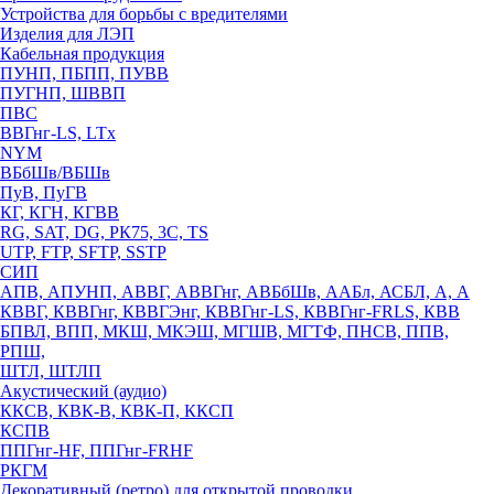
Устройства для борьбы с вредителями
Изделия для ЛЭП
Кабельная продукция
ПУНП, ПБПП, ПУВВ
ПУГНП, ШВВП
ПВС
ВВГнг-LS, LTx
NYM
ВБбШв/ВБШв
ПуВ, ПуГВ
КГ, КГН, КГВВ
RG, SAT, DG, РК75, 3С, TS
UTP, FTP, SFTP, SSTP
СИП
АПВ, АПУНП, АВВГ, АВВГнг, АВБбШв, ААБл, АСБЛ, А, А
КВВГ, КВВГнг, КВВГЭнг, КВВГнг-LS, КВВГнг-FRLS, КВВ
БПВЛ, ВПП, МКШ, МКЭШ, МГШВ, МГТФ, ПНСВ, ППВ,
РПШ,
ШТЛ, ШТЛП
Акустический (аудио)
ККСВ, КВК-В, КВК-П, ККСП
КСПВ
ППГнг-HF, ППГнг-FRHF
РКГМ
Декоративный (ретро) для открытой проводки