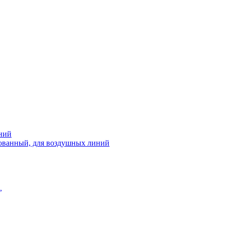
ний
рованный, для воздушных линий
,