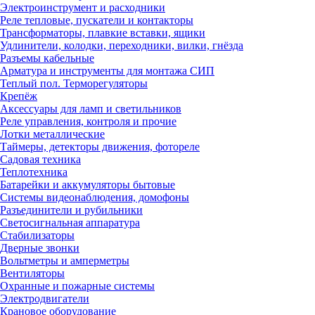
Электроинструмент и расходники
Реле тепловые, пускатели и контакторы
Трансформаторы, плавкие вставки, ящики
Удлинители, колодки, переходники, вилки, гнёзда
Разъемы кабельные
Арматура и инструменты для монтажа СИП
Теплый пол. Терморегуляторы
Крепёж
Аксессуары для ламп и светильников
Реле управления, контроля и прочие
Лотки металлические
Таймеры, детекторы движения, фотореле
Садовая техника
Теплотехника
Батарейки и аккумуляторы бытовые
Системы видеонаблюдения, домофоны
Разъединители и рубильники
Светосигнальная аппаратура
Стабилизаторы
Дверные звонки
Вольтметры и амперметры
Вентиляторы
Охранные и пожарные системы
Электродвигатели
Крановое оборудование