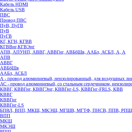
Кабель HDMI
Кабель USB
ПВС
Провод ПВС
ПуВ, ПуГВ
ПуВ
ПуГВ
КГ, КГН, КГВВ
КГВВнг,КГВЭнг
АПВ, АПУНП, АВВГ, АВВГнг, АВБбШв, ААБл, АСБЛ, А, А
АПВ
АВВГ
АВБбШв
ААБл, АСБЛ
А - провод алюминиевый, неизолированный, для воздушных ли
АС - провод алюминиевый, со стальным сердечником, неизоли
КВВГ, КВВГнг, КВВГЭнг, КВВГнг-LS, КВВГнг-FRLS, КВВ
КВВГ
КВВГнг
КВВГнг-LS
БПВЛ, ВПП, МКШ, МКЭШ, МГШВ, МГТФ, ПНСВ, ППВ, РПШ
ВПП
МКШ
МКЭШ
РПШ