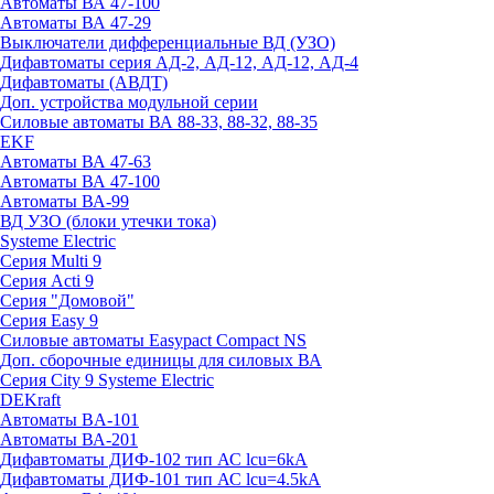
Автоматы ВА 47-100
Автоматы ВА 47-29
Выключатели дифференциальные ВД (УЗО)
Дифавтоматы серия АД-2, АД-12, АД-12, АД-4
Дифавтоматы (АВДТ)
Доп. устройства модульной серии
Силовые автоматы ВА 88-33, 88-32, 88-35
EKF
Автоматы ВА 47-63
Автоматы ВА 47-100
Автоматы ВА-99
ВД УЗО (блоки утечки тока)
Systeme Electric
Серия Multi 9
Серия Acti 9
Серия "Домовой"
Серия Easy 9
Силовые автоматы Easypact Compact NS
Доп. сборочные единицы для силовых ВА
Серия City 9 Systeme Electric
DEKraft
Автоматы BA-101
Автоматы ВА-201
Дифавтоматы ДИФ-102 тип АС lcu=6kA
Дифавтоматы ДИФ-101 тип АС lcu=4.5kA