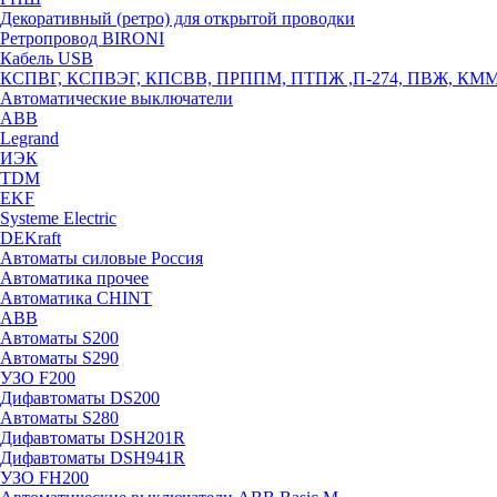
Декоративный (ретро) для открытой проводки
Ретропровод BIRONI
Кабель USB
КСПВГ, КСПВЭГ, КПСВВ, ПРППМ, ПТПЖ ,П-274, ПВЖ, КМ
Автоматические выключатели
ABB
Legrand
ИЭК
TDM
EKF
Systeme Electric
DEKraft
Автоматы силовые Россия
Автоматика прочее
Автоматика CHINT
ABB
Автоматы S200
Автоматы S290
УЗО F200
Дифавтоматы DS200
Автоматы S280
Дифавтоматы DSH201R
Дифавтоматы DSH941R
УЗО FH200