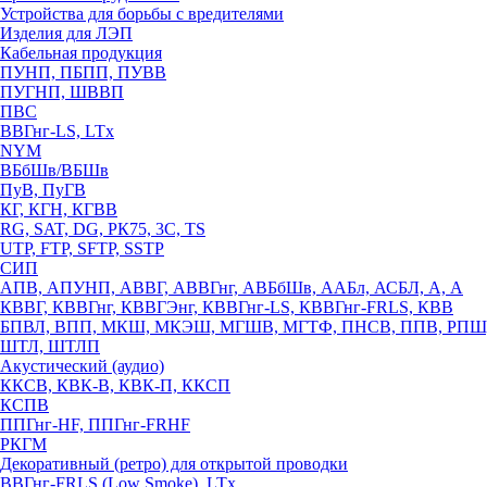
Устройства для борьбы с вредителями
Изделия для ЛЭП
Кабельная продукция
ПУНП, ПБПП, ПУВВ
ПУГНП, ШВВП
ПВС
ВВГнг-LS, LTx
NYM
ВБбШв/ВБШв
ПуВ, ПуГВ
КГ, КГН, КГВВ
RG, SAT, DG, РК75, 3С, TS
UTP, FTP, SFTP, SSTP
СИП
АПВ, АПУНП, АВВГ, АВВГнг, АВБбШв, ААБл, АСБЛ, А, А
КВВГ, КВВГнг, КВВГЭнг, КВВГнг-LS, КВВГнг-FRLS, КВВ
БПВЛ, ВПП, МКШ, МКЭШ, МГШВ, МГТФ, ПНСВ, ППВ, РПШ
ШТЛ, ШТЛП
Акустический (аудио)
ККСВ, КВК-В, КВК-П, ККСП
КСПВ
ППГнг-HF, ППГнг-FRHF
РКГМ
Декоративный (ретро) для открытой проводки
ВВГнг-FRLS (Low Smoke), LTx