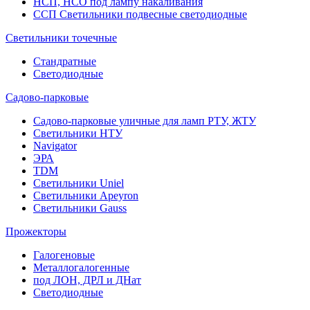
НСП, НСО под лампу накаливания
ССП Светильники подвесные светодиодные
Светильники точечные
Стандратные
Светодиодные
Садово-парковые
Садово-парковые уличные для ламп РТУ, ЖТУ
Светильники НТУ
Navigator
ЭРА
TDM
Светильники Uniel
Светильники Apeyron
Светильники Gauss
Прожекторы
Галогеновые
Металлогалогенные
под ЛОН, ДРЛ и ДНат
Светодиодные