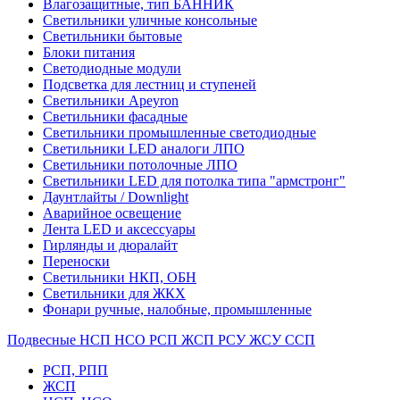
Влагозащитные, тип БАННИК
Светильники уличные консольные
Светильники бытовые
Блоки питания
Светодиодные модули
Подсветка для лестниц и ступеней
Светильники Apeyron
Светильники фасадные
Светильники промышленные светодиодные
Светильники LED аналоги ЛПО
Светильники потолочные ЛПО
Светильники LED для потолка типа "армстронг"
Даунтлайты / Downlight
Аварийное освещение
Лента LED и аксессуары
Гирлянды и дюралайт
Переноски
Светильники НКП, ОБН
Светильники для ЖКХ
Фонари ручные, налобные, промышленные
Подвесные НСП НСО РСП ЖСП РСУ ЖСУ ССП
РСП, РПП
ЖСП