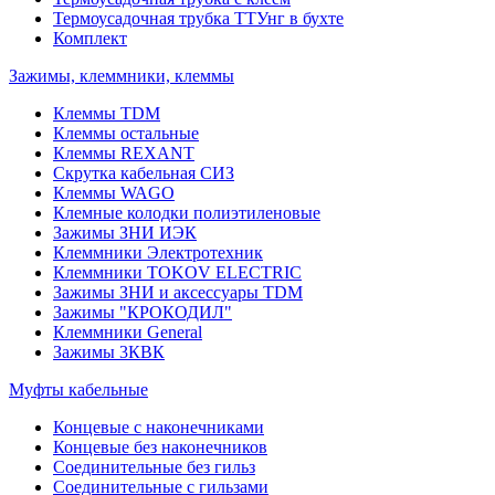
Термоусадочная трубка ТТУнг в бухте
Комплект
Зажимы, клеммники, клеммы
Клеммы TDM
Клеммы остальные
Клеммы REXANT
Скрутка кабельная СИЗ
Клеммы WAGO
Клемные колодки полиэтиленовые
Зажимы ЗНИ ИЭК
Клеммники Электротехник
Клеммники TOKOV ELECTRIC
Зажимы ЗНИ и аксессуары TDM
Зажимы "КРОКОДИЛ"
Клеммники General
Зажимы 3КВК
Муфты кабельные
Концевые с наконечниками
Концевые без наконечников
Соединительные без гильз
Соединительные с гильзами