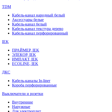
TDM
Кабель-канал народный белый
Аксессуары белые
Кабель-канал белый
Кабель-канал текстура дерево
Кабель-канал перфорированный
IEK
ПРАЙМЕР, IEK
ЭЛЕКОР, IEK
ИМПАКТ, IEK
ECOLINE, IEK
ДКС
Кабель-каналы In-liner
Короба перфорированные
Выключатели и розетки
Внутренние
Наружные
Для электроплит