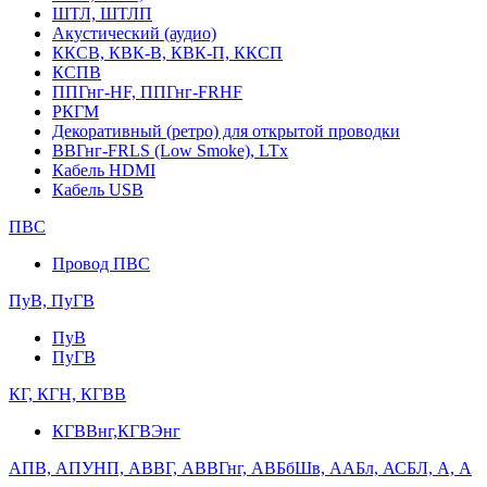
ШТЛ, ШТЛП
Акустический (аудио)
ККСВ, КВК-В, КВК-П, ККСП
КСПВ
ППГнг-HF, ППГнг-FRHF
РКГМ
Декоративный (ретро) для открытой проводки
ВВГнг-FRLS (Low Smoke), LTx
Кабель HDMI
Кабель USB
ПВС
Провод ПВС
ПуВ, ПуГВ
ПуВ
ПуГВ
КГ, КГН, КГВВ
КГВВнг,КГВЭнг
АПВ, АПУНП, АВВГ, АВВГнг, АВБбШв, ААБл, АСБЛ, А, А