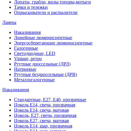
Лопаты, грабли, вилы,топоры,мотыги
Тачки и тележки
Опрыскиватели и распылители
Лампы
Накаливания
Линейные люминисцентные
Энергосберегающие люминисцентные
Галогенные
Светодиодные, LED
Vintage, ретро
Ртутные дроссельные (ДРЛ)
Натриевые
Ртутные бездроссельные (ДРВ)
Металлогалогенные
Накаливания
Стандартные, Е27, Е40, прозрачные
Цоколь Е14, свеча, прозрачная
Цоколь Е14, свеча, матовая
Цоколь, Е27, свеча, прозрачная
Цоколь Е27, свеча, матовая
Цоколь Е14, шар, прозрачная