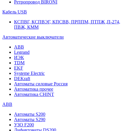
Ретропровод BIRONI
Кабель USB
КСПВГ, КСПВЭГ, КПСВВ, ПРППМ, ПТПЖ ,П-274,
ПВЖ, КММ
Автоматические выключатели
ABB
Legrand
ИЭК
TDM
EKF
Systeme Electric
DEKraft
Автоматы силовые Россия
Автоматика прочее
Автоматика CHINT
ABB
Автоматы S200
Автоматы S290
УЗО F200
Дифавтоматы DS200