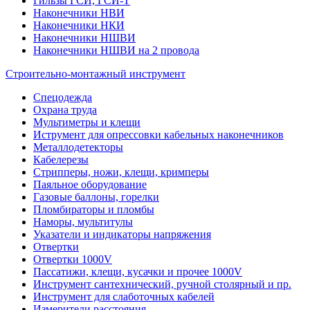
Гильзы ГСИ, ГСИ-Т
Наконечники НВИ
Наконечники НКИ
Наконечники НШВИ
Наконечники НШВИ на 2 провода
Строительно-монтажный инструмент
Спецодежда
Охрана труда
Мультиметры и клещи
Иструмент для опрессовки кабельных наконечников
Металлодетекторы
Кабелерезы
Стрипперы, ножи, клещи, кримперы
Паяльное оборудование
Газовые баллоны, горелки
Пломбираторы и пломбы
Наморы, мультитулы
Указатели и индикаторы напряжения
Отвертки
Отвертки 1000V
Пассатижи, клещи, кусачки и прочее 1000V
Инструмент сантехнический, ручной столярный и пр.
Инструмент для слаботочных кабелей
Измерители расстояния