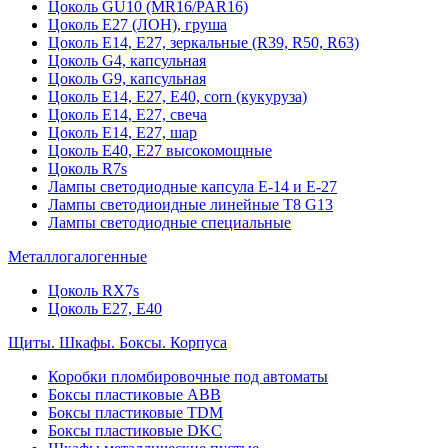
Цоколь GU10 (MR16/PAR16)
Цоколь Е27 (ЛОН), груша
Цоколь Е14, Е27, зеркальные (R39, R50, R63)
Цоколь G4, капсульная
Цоколь G9, капсульная
Цоколь Е14, Е27, Е40, corn (кукуруза)
Цоколь Е14, Е27, свеча
Цоколь Е14, Е27, шар
Цоколь Е40, Е27 высокомощные
Цоколь R7s
Лампы светодиодные капсула Е-14 и Е-27
Лампы светодиоидные линейные T8 G13
Лампы светодиодные специальные
Металлогалогенные
Цоколь RX7s
Цоколь Е27, E40
Щиты. Шкафы. Боксы. Корпуса
Коробки пломбировочные под автоматы
Боксы пластиковые ABB
Боксы пластиковые TDM
Боксы пластиковые DKC