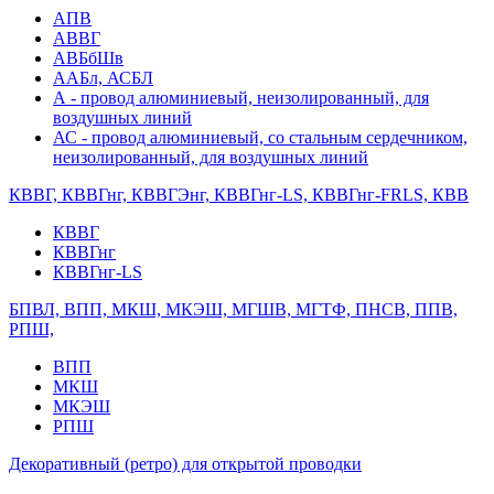
АПВ
АВВГ
АВБбШв
ААБл, АСБЛ
А - провод алюминиевый, неизолированный, для
воздушных линий
АС - провод алюминиевый, со стальным сердечником,
неизолированный, для воздушных линий
КВВГ, КВВГнг, КВВГЭнг, КВВГнг-LS, КВВГнг-FRLS, КВВ
КВВГ
КВВГнг
КВВГнг-LS
БПВЛ, ВПП, МКШ, МКЭШ, МГШВ, МГТФ, ПНСВ, ППВ,
РПШ,
ВПП
МКШ
МКЭШ
РПШ
Декоративный (ретро) для открытой проводки