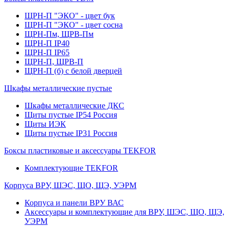
ЩРН-П "ЭКО" - цвет бук
ЩРН-П "ЭКО" - цвет сосна
ЩРН-Пм, ЩРВ-Пм
ЩРН-П IP40
ЩРН-П IP65
ЩРН-П, ЩРВ-П
ЩРН-П (б) с белой дверцей
Шкафы металлические пустые
Шкафы металлические ДКС
Щиты пустые IP54 Россия
Щиты ИЭК
Щиты пустые IP31 Россия
Боксы пластиковые и аксессуары TEKFOR
Комплектующие TEKFOR
Корпуса ВРУ, ШЭС, ЩО, ЩЭ, УЭРМ
Корпуса и панели ВРУ ВАС
Аксессуары и комплектующие для ВРУ, ШЭС, ЩО, ЩЭ,
УЭРМ