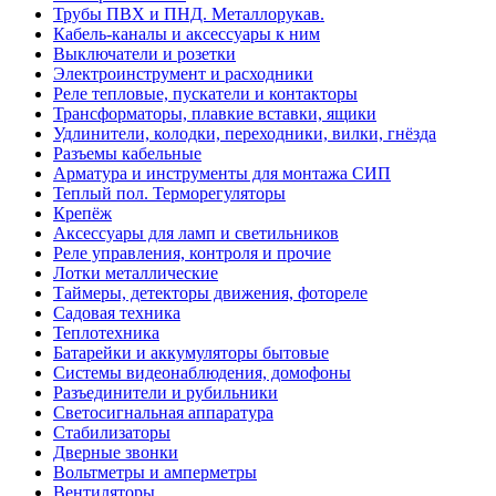
Трубы ПВХ и ПНД. Металлорукав.
Кабель-каналы и аксессуары к ним
Выключатели и розетки
Электроинструмент и расходники
Реле тепловые, пускатели и контакторы
Трансформаторы, плавкие вставки, ящики
Удлинители, колодки, переходники, вилки, гнёзда
Разъемы кабельные
Арматура и инструменты для монтажа СИП
Теплый пол. Терморегуляторы
Крепёж
Аксессуары для ламп и светильников
Реле управления, контроля и прочие
Лотки металлические
Таймеры, детекторы движения, фотореле
Садовая техника
Теплотехника
Батарейки и аккумуляторы бытовые
Системы видеонаблюдения, домофоны
Разъединители и рубильники
Светосигнальная аппаратура
Стабилизаторы
Дверные звонки
Вольтметры и амперметры
Вентиляторы