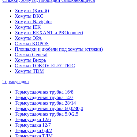
Стяжки, хомуты, площадки самоклеющиеся
Хомуты (Китай)
Хомуты DKC
Хомуты Navigator
Хомуты IEK
Хомуты REXANT и PROconnect
Хомуты ЭРА
Стяжки KOPOS
Площадки и дюбели под хомуты (стяжки)
Стяжки General
Хомуты Вихрь
Стяжки TOKOV ELECTRIC
Хомуты TDM
Термоусадка
Термоусадочная трубка 16/8
Термоусадочная трубка 14/7
Термоусадочная трубка 28/14
Термоусадочная трубка 60,0/30,0
Термоусадочная трубка 5,0/2,5
Термоусадка 12/6
Термоусадка 12/7
Термоусадка 6,4/2
Термоусадка ТДМ