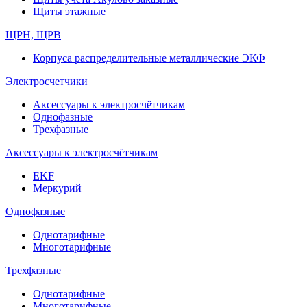
Щиты этажные
ЩРН, ЩРВ
Корпуса распределительные металлические ЭКФ
Электросчетчики
Аксессуары к электросчётчикам
Однофазные
Трехфазные
Аксессуары к электросчётчикам
EKF
Меркурий
Однофазные
Однотарифные
Многотарифные
Трехфазные
Однотарифные
Многотарифные