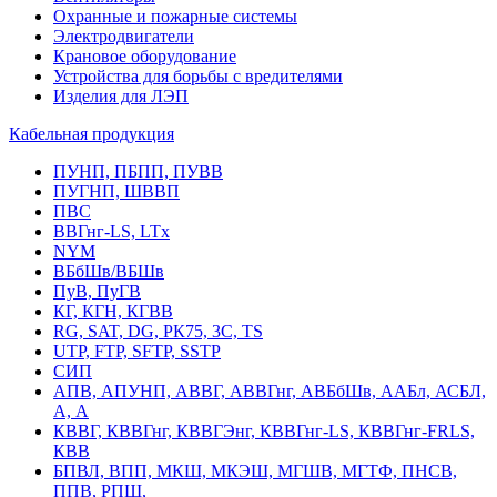
Охранные и пожарные системы
Электродвигатели
Крановое оборудование
Устройства для борьбы с вредителями
Изделия для ЛЭП
Кабельная продукция
ПУНП, ПБПП, ПУВВ
ПУГНП, ШВВП
ПВС
ВВГнг-LS, LTx
NYM
ВБбШв/ВБШв
ПуВ, ПуГВ
КГ, КГН, КГВВ
RG, SAT, DG, РК75, 3С, TS
UTP, FTP, SFTP, SSTP
СИП
АПВ, АПУНП, АВВГ, АВВГнг, АВБбШв, ААБл, АСБЛ,
А, А
КВВГ, КВВГнг, КВВГЭнг, КВВГнг-LS, КВВГнг-FRLS,
КВВ
БПВЛ, ВПП, МКШ, МКЭШ, МГШВ, МГТФ, ПНСВ,
ППВ, РПШ,