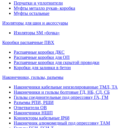
Перчатки и уплотнители
Муфты металло рукав- коробка
Муфты остальные
Изоляторы для шин и аксессуары
Изоляторы SM «бочка»
Коробки распаячные ПВХ
Распаячные коробки ДКС
Распаячные коробки для ОП
Распаячные коробки для скрытой проводки
Коробки для заливки в бетон
Наконечники, гильзы, разъемы
Наконечники кабельные неизолированные ТМЛ, ТА
Наконечники и гильзы болтовые ГД, НБ, СД, СБ
Гильзы соединительные под опрессовку ГА, ГМ
Разъемы РПИ, РШИ
Ответвители ОВ
Наконечники НШП
Коннекторы кабельные IP68
Наконечник алюмомедный под опрессовку ТАМ