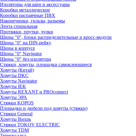
Изоляторы для шин и аксессуары
Коробки металлические
Коробки распаячные ПВХ
Наконечники, гильзы, разъемы
Лента спиральная
Протяжки, прутки, чулки
Шины "0", блоки распределительные и кросс-модули
Шины "0" на DIN-рейку
Шины в корпусе
Шины "0" Navigator
Шины "0" без изолятора
Стяжки, хомуты, площадки самоклеющиеся
Хомуты (Китай)
Хомуты DKC
Хомуты Navigator
Хомуты IEK
Хомуты REXANT и PROconnect
Хомуты ЭРА
Стяжки KOPOS
Площадки и дюбели под хомуты (стяжки)
Стяжки General
Хомуты Вихрь
Стяжки TOKOV ELECTRIC
Хомуты TDM
Термоусадка