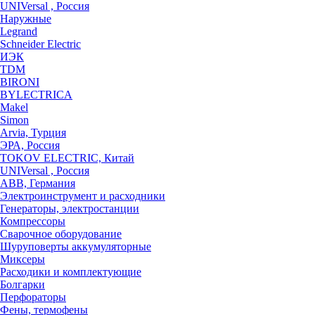
UNIVersal , Россия
Наружные
Legrand
Schneider Electric
ИЭК
TDM
BIRONI
BYLECTRICA
Makel
Simon
Arvia, Турция
ЭРА, Россия
TOKOV ELECTRIC, Китай
UNIVersal , Россия
ABB, Германия
Электроинструмент и расходники
Генераторы, электростанции
Компрессоры
Сварочное оборудование
Шуруповерты аккумуляторные
Миксеры
Расходики и комплектующие
Болгарки
Перфораторы
Фены, термофены