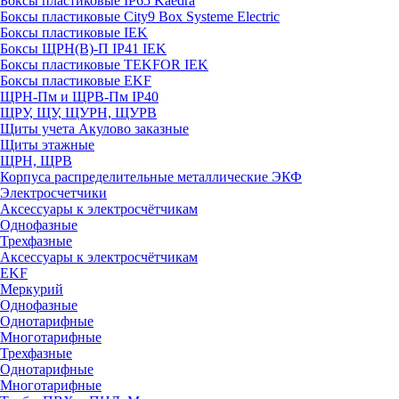
Боксы пластиковые IP65 Kaedra
Боксы пластиковые City9 Box Systeme Electric
Боксы пластиковые IEK
Боксы ЩРН(В)-П IP41 IEK
Боксы пластиковые TEKFOR IEK
Боксы пластиковые EKF
ЩРН-Пм и ЩРВ-Пм IP40
ЩРУ, ЩУ, ЩУРН, ЩУРВ
Щиты учета Акулово заказные
Щиты этажные
ЩРН, ЩРВ
Корпуса распределительные металлические ЭКФ
Электросчетчики
Аксессуары к электросчётчикам
Однофазные
Трехфазные
Аксессуары к электросчётчикам
EKF
Меркурий
Однофазные
Однотарифные
Многотарифные
Трехфазные
Однотарифные
Многотарифные