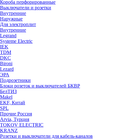
Короба перфорированные
Выключатели и розетки
Внутренние
Наружные
Для электроплит
Внутренние
Legrand
Systeme Electric
IEK
TDM
DKC
Bironi
Lezard
ЭРА
Подрозетники
Блоки розеток и выключателей БКВР
БелТИЗ
Makel
EKF, Китай
SPL
Прочие Россия
Arvia, Турция
TOKOV ELECTRIC
KRANZ
Розетки и выключатели для кабель-каналов