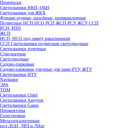
Переноски
Светильники НКП, ОБН
Светильники для ЖКХ
Фонари ручные, налобные, промышленные
Подвесные НСП НСО РСП ЖСП РСУ ЖСУ ССП
РСП, РПП
ЖСП
НСП, НСО под лампу накаливания
ССП Светильники подвесные светодиодные
Светильники точечные
Стандратные
Светодиодные
Садово-парковые
Садово-парковые уличные для ламп РТУ, ЖТУ
Светильники НТУ
Navigator
ЭРА
TDM
Светильники Uniel
Светильники Apeyron
Светильники Gauss
Прожекторы
Галогеновые
Металлогалогенные
под ЛОН, ДРЛ и ДНат