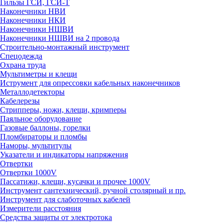
Гильзы ГСИ, ГСИ-Т
Наконечники НВИ
Наконечники НКИ
Наконечники НШВИ
Наконечники НШВИ на 2 провода
Строительно-монтажный инструмент
Спецодежда
Охрана труда
Мультиметры и клещи
Иструмент для опрессовки кабельных наконечников
Металлодетекторы
Кабелерезы
Стрипперы, ножи, клещи, кримперы
Паяльное оборудование
Газовые баллоны, горелки
Пломбираторы и пломбы
Наморы, мультитулы
Указатели и индикаторы напряжения
Отвертки
Отвертки 1000V
Пассатижи, клещи, кусачки и прочее 1000V
Инструмент сантехнический, ручной столярный и пр.
Инструмент для слаботочных кабелей
Измерители расстояния
Средства защиты от электротока