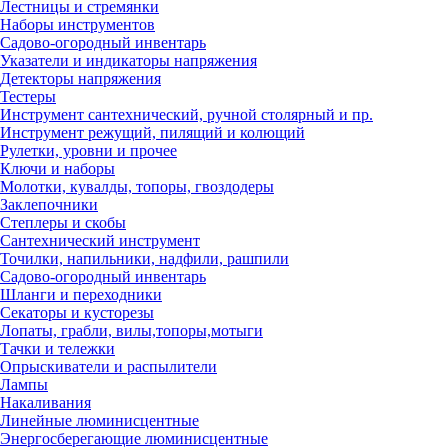
Лестницы и стремянки
Наборы инструментов
Садово-огородный инвентарь
Указатели и индикаторы напряжения
Детекторы напряжения
Тестеры
Инструмент сантехнический, ручной столярный и пр.
Инструмент режущий, пилящий и колющий
Рулетки, уровни и прочее
Ключи и наборы
Молотки, кувалды, топоры, гвоздодеры
Заклепочники
Степлеры и скобы
Сантехнический инструмент
Точилки, напильники, надфили, рашпили
Садово-огородный инвентарь
Шланги и переходники
Секаторы и кусторезы
Лопаты, грабли, вилы,топоры,мотыги
Тачки и тележки
Опрыскиватели и распылители
Лампы
Накаливания
Линейные люминисцентные
Энергосберегающие люминисцентные