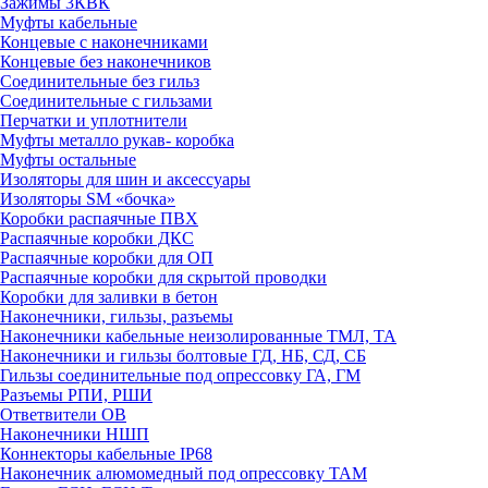
Зажимы 3КВК
Муфты кабельные
Концевые с наконечниками
Концевые без наконечников
Соединительные без гильз
Соединительные с гильзами
Перчатки и уплотнители
Муфты металло рукав- коробка
Муфты остальные
Изоляторы для шин и аксессуары
Изоляторы SM «бочка»
Коробки распаячные ПВХ
Распаячные коробки ДКС
Распаячные коробки для ОП
Распаячные коробки для скрытой проводки
Коробки для заливки в бетон
Наконечники, гильзы, разъемы
Наконечники кабельные неизолированные ТМЛ, ТА
Наконечники и гильзы болтовые ГД, НБ, СД, СБ
Гильзы соединительные под опрессовку ГА, ГМ
Разъемы РПИ, РШИ
Ответвители ОВ
Наконечники НШП
Коннекторы кабельные IP68
Наконечник алюмомедный под опрессовку ТАМ