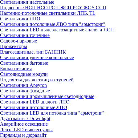
Светильники настольные
Подвесные НСП НСО РСП ЖСП РСУ ЖСУ ССП
Настенно-потолочные светильники ЛПБ, TL
Светильники ЛПО
Светильники потолочные ЛВО типа "армстронг"
Светильники LED пылевлагозащитные аналоги ЛСП
Светильники точечные
Садово-парковые
Прожекторы
Влагозащитные, тип БАННИК
Светильники уличные консольные
Светильники бытовые
Блоки питания
Светодиодные модули
Подсветка для лестниц и ступеней
Светильники Apeyron
Светильники фасадные
Светильники промышленные светодиодные
Светильники LED аналоги ЛПО
Светильники потолочные ЛПО
Светильники LED для потолка типа "армстронг"
Даунтлайты / Downlight
Аварийное освещение
Лента LED и аксессуары
Гирлянды и дюралайт