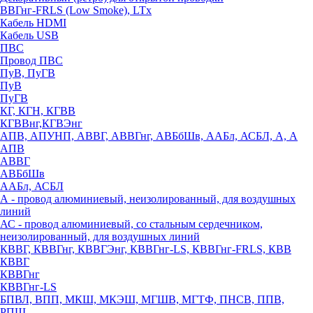
ВВГнг-FRLS (Low Smoke), LTx
Кабель HDMI
Кабель USB
ПВС
Провод ПВС
ПуВ, ПуГВ
ПуВ
ПуГВ
КГ, КГН, КГВВ
КГВВнг,КГВЭнг
АПВ, АПУНП, АВВГ, АВВГнг, АВБбШв, ААБл, АСБЛ, А, А
АПВ
АВВГ
АВБбШв
ААБл, АСБЛ
А - провод алюминиевый, неизолированный, для воздушных
линий
АС - провод алюминиевый, со стальным сердечником,
неизолированный, для воздушных линий
КВВГ, КВВГнг, КВВГЭнг, КВВГнг-LS, КВВГнг-FRLS, КВВ
КВВГ
КВВГнг
КВВГнг-LS
БПВЛ, ВПП, МКШ, МКЭШ, МГШВ, МГТФ, ПНСВ, ППВ,
РПШ,