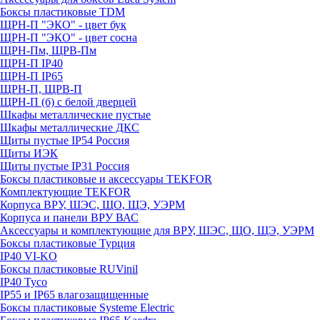
Боксы пластиковые TDM
ЩРН-П "ЭКО" - цвет бук
ЩРН-П "ЭКО" - цвет сосна
ЩРН-Пм, ЩРВ-Пм
ЩРН-П IP40
ЩРН-П IP65
ЩРН-П, ЩРВ-П
ЩРН-П (б) с белой дверцей
Шкафы металлические пустые
Шкафы металлические ДКС
Щиты пустые IP54 Россия
Щиты ИЭК
Щиты пустые IP31 Россия
Боксы пластиковые и аксессуары TEKFOR
Комплектующие TEKFOR
Корпуса ВРУ, ШЭС, ЩО, ЩЭ, УЭРМ
Корпуса и панели ВРУ ВАС
Аксессуары и комплектующие для ВРУ, ШЭС, ЩО, ЩЭ, УЭРМ
Боксы пластиковые Турция
IP40 VI-KO
Боксы пластиковые RUVinil
IP40 Тусо
IP55 и IP65 влагозащищенные
Боксы пластиковые Systeme Electric