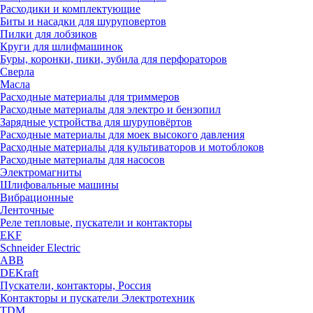
Расходики и комплектующие
Биты и насадки для шуруповертов
Пилки для лобзиков
Круги для шлифмашинок
Буры, коронки, пики, зубила для перфораторов
Сверла
Масла
Расходные материалы для триммеров
Расходные материалы для электро и бензопил
Зарядные устройства для шуруповёртов
Расходные материалы для моек высокого давления
Расходные материалы для культиваторов и мотоблоков
Расходные материалы для насосов
Электромагниты
Шлифовальные машины
Вибрационные
Ленточные
Реле тепловые, пускатели и контакторы
EKF
Schneider Electric
ABB
DEKraft
Пускатели, контакторы, Россия
Контакторы и пускатели Электротехник
TDM