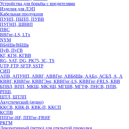
Устройства для борьбы с вредителями
Изделия для ЛЭП
Кабельная продукция
ПУНП, ПБПП, ПУВВ
ПУГНП, ШВВП
ПВС
ВВГнг-LS, LTx
NYM
ВБбШв/ВБШв
ПуВ, ПуГВ
КГ, КГН, КГВВ
RG, SAT, DG, РК75, 3С, TS
UTP, FTP, SFTP, SSTP
СИП
АПВ, АПУНП, АВВГ, АВВГнг, АВБбШв, ААБл, АСБЛ, А, А
КВВГ, КВВГнг, КВВГЭнг, КВВГнг-LS, КВВГнг-FRLS, КВВ
БПВЛ, ВПП, МКШ, МКЭШ, МГШВ, МГТФ, ПНСВ, ППВ,
РПШ,
ШТЛ, ШТЛП
Акустический (аудио)
ККСВ, КВК-В, КВК-П, ККСП
КСПВ
ППГнг-HF, ППГнг-FRHF
РКГМ
Декоративный (ретро) для открытой проводки