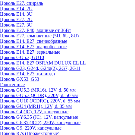
Цоколь Е27, спираль
Цоколь Е14, 2U
Цоколь Е14, 3U
Цоколь Е27, 2U
Цоколь Е27, 3U
Цоколь Е27, Е40, мощные от 36Вт
Цоколь Е27, компактные (5U, 6U, 8U)
Цоколь Е14, Е27, свечеобразные
Цоколь Е14, Е27, шарообразные
Цоколь Е14, Е27, зеркальные
Цоколь GU5.3, GU10
Цоколь Е14, Е27 OSRAM DULUX EL LL
Цоколь G23, G24d, G24q(2), 2G7, 2G11
Цоколь Е14, Е27, цилиндр
Цоколь GX53, G53
Галогенные
Цоколь GU5.3 (MR16), 12V, d. 50 мм
Цоколь GU5.3 (JCDR), 220V, d. 50 мм
Цоколь GU10 (JCDRC), 220V, d. 55 мм
Цоколь GU4 (MR11), 12V, d. 35 мм
Цоколь G4 (JC), 12V, капсульные
Цоколь GY6.35 (JC), 12V, капсульные
Цоколь G6.35 (JCD), 220V, капсульные
Цоколь G9, 220V, капсульные
Цоколь R7s (Прожекторные)