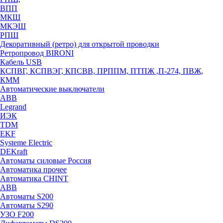
ВПП
МКШ
МКЭШ
РПШ
Декоративный (ретро) для открытой проводки
Ретропровод BIRONI
Кабель USB
КСПВГ, КСПВЭГ, КПСВВ, ПРППМ, ПТПЖ ,П-274, ПВЖ,
КММ
Автоматические выключатели
ABB
Legrand
ИЭК
TDM
EKF
Systeme Electric
DEKraft
Автоматы силовые Россия
Автоматика прочее
Автоматика CHINT
ABB
Автоматы S200
Автоматы S290
УЗО F200