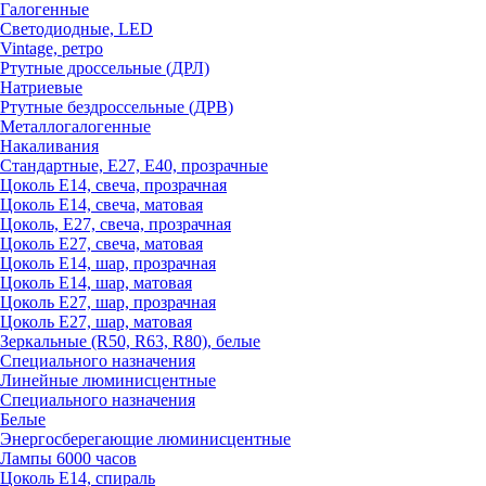
Галогенные
Светодиодные, LED
Vintage, ретро
Ртутные дроссельные (ДРЛ)
Натриевые
Ртутные бездроссельные (ДРВ)
Металлогалогенные
Накаливания
Стандартные, Е27, Е40, прозрачные
Цоколь Е14, свеча, прозрачная
Цоколь Е14, свеча, матовая
Цоколь, Е27, свеча, прозрачная
Цоколь Е27, свеча, матовая
Цоколь Е14, шар, прозрачная
Цоколь Е14, шар, матовая
Цоколь Е27, шар, прозрачная
Цоколь Е27, шар, матовая
Зеркальные (R50, R63, R80), белые
Специального назначения
Линейные люминисцентные
Специального назначения
Белые
Энергосберегающие люминисцентные
Лампы 6000 часов
Цоколь Е14, спираль