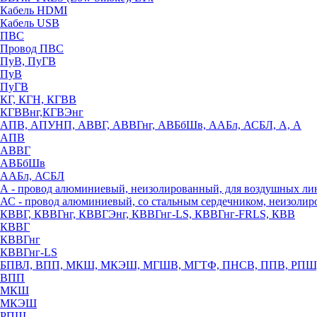
Кабель HDMI
Кабель USB
ПВС
Провод ПВС
ПуВ, ПуГВ
ПуВ
ПуГВ
КГ, КГН, КГВВ
КГВВнг,КГВЭнг
АПВ, АПУНП, АВВГ, АВВГнг, АВБбШв, ААБл, АСБЛ, А, А
АПВ
АВВГ
АВБбШв
ААБл, АСБЛ
А - провод алюминиевый, неизолированный, для воздушных ли
АС - провод алюминиевый, со стальным сердечником, неизоли
КВВГ, КВВГнг, КВВГЭнг, КВВГнг-LS, КВВГнг-FRLS, КВВ
КВВГ
КВВГнг
КВВГнг-LS
БПВЛ, ВПП, МКШ, МКЭШ, МГШВ, МГТФ, ПНСВ, ППВ, РПШ
ВПП
МКШ
МКЭШ
РПШ