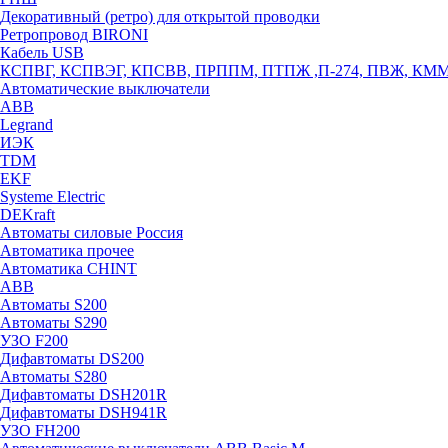
Декоративный (ретро) для открытой проводки
Ретропровод BIRONI
Кабель USB
КСПВГ, КСПВЭГ, КПСВВ, ПРППМ, ПТПЖ ,П-274, ПВЖ, КМ
Автоматические выключатели
ABB
Legrand
ИЭК
TDM
EKF
Systeme Electric
DEKraft
Автоматы силовые Россия
Автоматика прочее
Автоматика CHINT
ABB
Автоматы S200
Автоматы S290
УЗО F200
Дифавтоматы DS200
Автоматы S280
Дифавтоматы DSH201R
Дифавтоматы DSH941R
УЗО FH200