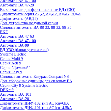
Автоматы ВА 47-100
Автоматы ВА 47-29
Выключатели дифференциальные ВД (УЗО)
Дифавтоматы серия АД-2, АД-12, АД-12, АД-4
Дифавтоматы (АВДТ)
Доп. устройства модульной серии
Силовые автоматы ВА 88-33, 88-32, 88-35
EKF
Автоматы ВА 47-63
Автоматы ВА 47-100
Автоматы ВА-99
ВД УЗО (блоки утечки тока)
Systeme Electric
Серия Multi 9
Серия Acti 9
Серия "Домовой"
Серия Easy 9
Силовые автоматы Easypact Compact NS
Доп. сборочные единицы для силовых ВА
Серия City 9 Systeme Electric
DEKraft
Автоматы BA-101
Автоматы ВА-201
Дифавтоматы ДИФ-102 тип АС lcu=6kA
Дифавтоматы ДИФ-101 тип АС lcu=4.5kA