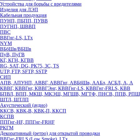
Устройства для борьбы с вредителями
Изделия для ЛЭП
Кабельная продукция
ПУНП, ПБПП, ПУВВ
ПУГНП, ШВВП
ПВС
ВВГнг-LS, LTx
NYM
ВБбШв/ВБШв
ПуВ, ПуГВ
КГ, КГН, КГВВ
RG, SAT, DG, РК75, 3С, TS
UTP, FTP, SFTP, SSTP
СИП
АПВ, АПУНП, АВВГ, АВВГнг, АВБбШв, ААБл, АСБЛ, А, А
КВВГ, КВВГнг, КВВГЭнг, КВВГнг-LS, КВВГнг-FRLS, КВВ
БПВЛ, ВПП, МКШ, МКЭШ, МГШВ, МГТФ, ПНСВ, ППВ, РПШ
ШТЛ, ШТЛП
Акустический (аудио)
ККСВ, КВК-В, КВК-П, ККСП
КСПВ
ППГнг-HF, ППГнг-FRHF
РКГМ
Декоративный (ретро) для открытой проводки
ВВГнг-FRLS (Low Smoke), LTx