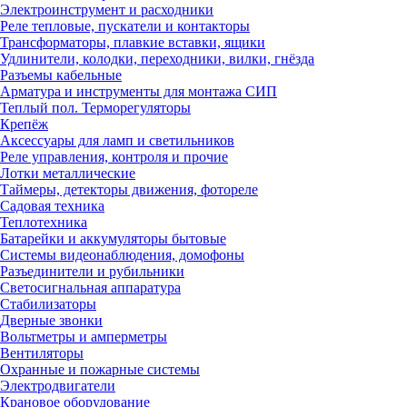
Электроинструмент и расходники
Реле тепловые, пускатели и контакторы
Трансформаторы, плавкие вставки, ящики
Удлинители, колодки, переходники, вилки, гнёзда
Разъемы кабельные
Арматура и инструменты для монтажа СИП
Теплый пол. Терморегуляторы
Крепёж
Аксессуары для ламп и светильников
Реле управления, контроля и прочие
Лотки металлические
Таймеры, детекторы движения, фотореле
Садовая техника
Теплотехника
Батарейки и аккумуляторы бытовые
Системы видеонаблюдения, домофоны
Разъединители и рубильники
Светосигнальная аппаратура
Стабилизаторы
Дверные звонки
Вольтметры и амперметры
Вентиляторы
Охранные и пожарные системы
Электродвигатели
Крановое оборудование