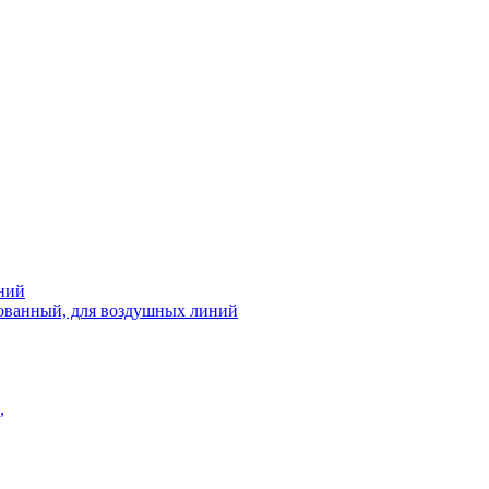
ний
рованный, для воздушных линий
,