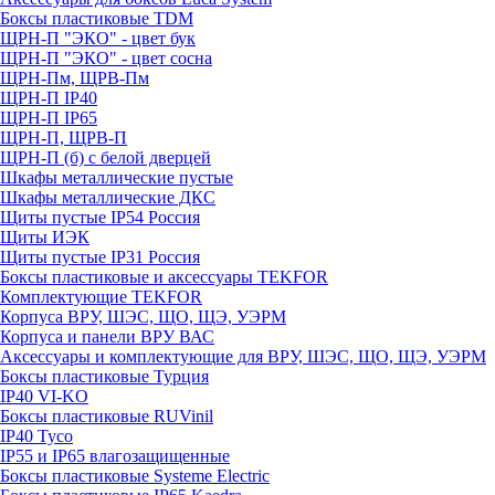
Боксы пластиковые TDM
ЩРН-П "ЭКО" - цвет бук
ЩРН-П "ЭКО" - цвет сосна
ЩРН-Пм, ЩРВ-Пм
ЩРН-П IP40
ЩРН-П IP65
ЩРН-П, ЩРВ-П
ЩРН-П (б) с белой дверцей
Шкафы металлические пустые
Шкафы металлические ДКС
Щиты пустые IP54 Россия
Щиты ИЭК
Щиты пустые IP31 Россия
Боксы пластиковые и аксессуары TEKFOR
Комплектующие TEKFOR
Корпуса ВРУ, ШЭС, ЩО, ЩЭ, УЭРМ
Корпуса и панели ВРУ ВАС
Аксессуары и комплектующие для ВРУ, ШЭС, ЩО, ЩЭ, УЭРМ
Боксы пластиковые Турция
IP40 VI-KO
Боксы пластиковые RUVinil
IP40 Тусо
IP55 и IP65 влагозащищенные
Боксы пластиковые Systeme Electric