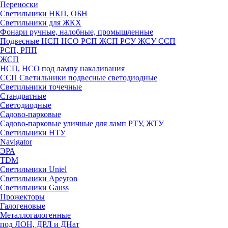
Переноски
Светильники НКП, ОБН
Светильники для ЖКХ
Фонари ручные, налобные, промышленные
Подвесные НСП НСО РСП ЖСП РСУ ЖСУ ССП
РСП, РПП
ЖСП
НСП, НСО под лампу накаливания
ССП Светильники подвесные светодиодные
Светильники точечные
Стандратные
Светодиодные
Садово-парковые
Садово-парковые уличные для ламп РТУ, ЖТУ
Светильники НТУ
Navigator
ЭРА
TDM
Светильники Uniel
Светильники Apeyron
Светильники Gauss
Прожекторы
Галогеновые
Металлогалогенные
под ЛОН, ДРЛ и ДНат