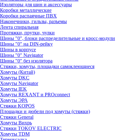
Изоляторы для шин и аксессуары
Коробки металлические
Коробки распаячные ПВХ
Наконечники, гильзы, разъемы
Лента спиральная
Протяжки, прутки, чулки
Шины "0", блоки распределительные и кросс-модули
Шины "0" на DIN-рейку
Шины в корпусе
Шины "0" Navigator
Шины "0" без изолятора
Стяжки, хомуты, площадки самоклеющиеся
Хомуты (Китай)
Хомуты DKC
Хомуты Navigator
Хомуты IEK
Хомуты REXANT и PROconnect
Хомуты ЭРА
Стяжки KOPOS
Площадки и дюбели под хомуты (стяжки)
Стяжки General
Хомуты Вихрь
Стяжки TOKOV ELECTRIC
Хомуты TDM
Термоусадка