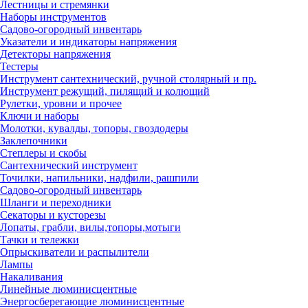
Лестницы и стремянки
Наборы инструментов
Садово-огородный инвентарь
Указатели и индикаторы напряжения
Детекторы напряжения
Тестеры
Инструмент сантехнический, ручной столярный и пр.
Инструмент режущий, пилящий и колющий
Рулетки, уровни и прочее
Ключи и наборы
Молотки, кувалды, топоры, гвоздодеры
Заклепочники
Степлеры и скобы
Сантехнический инструмент
Точилки, напильники, надфили, рашпили
Садово-огородный инвентарь
Шланги и переходники
Секаторы и кусторезы
Лопаты, грабли, вилы,топоры,мотыги
Тачки и тележки
Опрыскиватели и распылители
Лампы
Накаливания
Линейные люминисцентные
Энергосберегающие люминисцентные