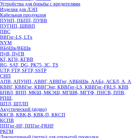
Устройства для борьбы с вредителями
Изделия для ЛЭП
Кабельная продукция
ПУНП, ПБПП, ПУВВ
ПУГНП, ШВВП
ПВС
ВВГнг-LS, LTx
NYM
ВБбШв/ВБШв
ПуВ, ПуГВ
КГ, КГН, КГВВ
RG, SAT, DG, РК75, 3С, TS
UTP, FTP, SFTP, SSTP
СИП
АПВ, АПУНП, АВВГ, АВВГнг, АВБбШв, ААБл, АСБЛ, А, А
КВВГ, КВВГнг, КВВГЭнг, КВВГнг-LS, КВВГнг-FRLS, КВВ
БПВЛ, ВПП, МКШ, МКЭШ, МГШВ, МГТФ, ПНСВ, ППВ,
РПШ,
ШТЛ, ШТЛП
Акустический (аудио)
ККСВ, КВК-В, КВК-П, ККСП
КСПВ
ППГнг-HF, ППГнг-FRHF
РКГМ
Декоративный (ретро) для открытой проводки