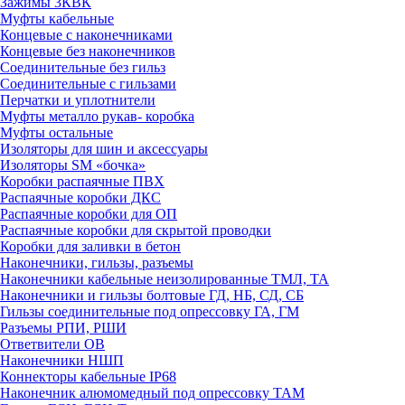
Зажимы 3КВК
Муфты кабельные
Концевые с наконечниками
Концевые без наконечников
Соединительные без гильз
Соединительные с гильзами
Перчатки и уплотнители
Муфты металло рукав- коробка
Муфты остальные
Изоляторы для шин и аксессуары
Изоляторы SM «бочка»
Коробки распаячные ПВХ
Распаячные коробки ДКС
Распаячные коробки для ОП
Распаячные коробки для скрытой проводки
Коробки для заливки в бетон
Наконечники, гильзы, разъемы
Наконечники кабельные неизолированные ТМЛ, ТА
Наконечники и гильзы болтовые ГД, НБ, СД, СБ
Гильзы соединительные под опрессовку ГА, ГМ
Разъемы РПИ, РШИ
Ответвители ОВ
Наконечники НШП
Коннекторы кабельные IP68
Наконечник алюмомедный под опрессовку ТАМ