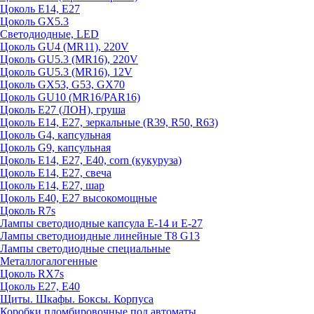
Цоколь E14, E27
Цоколь GX5.3
Светодиодные, LED
Цоколь GU4 (MR11), 220V
Цоколь GU5.3 (MR16), 220V
Цоколь GU5.3 (MR16), 12V
Цоколь GX53, G53, GX70
Цоколь GU10 (MR16/PAR16)
Цоколь Е27 (ЛОН), груша
Цоколь Е14, Е27, зеркальные (R39, R50, R63)
Цоколь G4, капсульная
Цоколь G9, капсульная
Цоколь Е14, Е27, Е40, corn (кукуруза)
Цоколь Е14, Е27, свеча
Цоколь Е14, Е27, шар
Цоколь Е40, Е27 высокомощные
Цоколь R7s
Лампы светодиодные капсула Е-14 и Е-27
Лампы светодиоидные линейные T8 G13
Лампы светодиодные специальные
Металлогалогенные
Цоколь RX7s
Цоколь Е27, E40
Щиты. Шкафы. Боксы. Корпуса
Коробки пломбировочные под автоматы