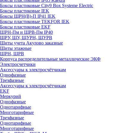
Боксы пластиковые IP65 Kaedra
Боксы пластиковые City9 Box Systeme Electric
Боксы пластиковые IEK
Боксы ЩРН(В)-П IP41 IEK
Боксы пластиковые TEKFOR IEK
Боксы пластиковые EKF
ЩРН-Пм и ЩРВ-Пм IP40
ЩРУ, ЩУ, ЩУРН, ЩУРВ
Щиты учета Акулово заказные
Щиты этажные
ЩРН, ЩРВ
Корпуса распределительные металлические ЭКФ
Электросчетчики
Аксессуары к электросчётчикам
Однофазные
Трехфазные
Аксессуары к электросчётчикам
EKF
Меркурий
Однофазные
Однотарифные
Многотарифные
Трехфазные
Однотарифные
Многотарифные