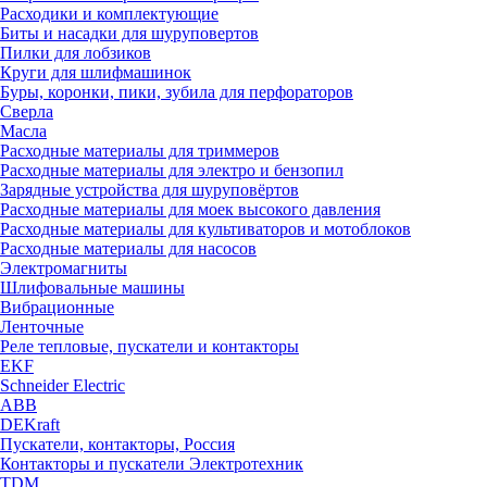
Расходики и комплектующие
Биты и насадки для шуруповертов
Пилки для лобзиков
Круги для шлифмашинок
Буры, коронки, пики, зубила для перфораторов
Сверла
Масла
Расходные материалы для триммеров
Расходные материалы для электро и бензопил
Зарядные устройства для шуруповёртов
Расходные материалы для моек высокого давления
Расходные материалы для культиваторов и мотоблоков
Расходные материалы для насосов
Электромагниты
Шлифовальные машины
Вибрационные
Ленточные
Реле тепловые, пускатели и контакторы
EKF
Schneider Electric
ABB
DEKraft
Пускатели, контакторы, Россия
Контакторы и пускатели Электротехник
TDM