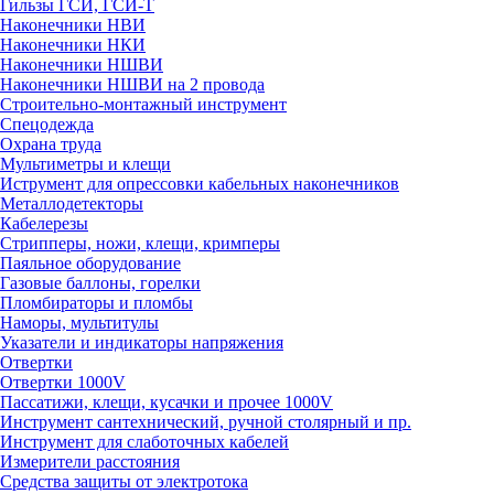
Гильзы ГСИ, ГСИ-Т
Наконечники НВИ
Наконечники НКИ
Наконечники НШВИ
Наконечники НШВИ на 2 провода
Строительно-монтажный инструмент
Спецодежда
Охрана труда
Мультиметры и клещи
Иструмент для опрессовки кабельных наконечников
Металлодетекторы
Кабелерезы
Стрипперы, ножи, клещи, кримперы
Паяльное оборудование
Газовые баллоны, горелки
Пломбираторы и пломбы
Наморы, мультитулы
Указатели и индикаторы напряжения
Отвертки
Отвертки 1000V
Пассатижи, клещи, кусачки и прочее 1000V
Инструмент сантехнический, ручной столярный и пр.
Инструмент для слаботочных кабелей
Измерители расстояния
Средства защиты от электротока