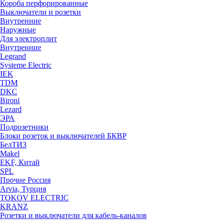
Короба перфорированные
Выключатели и розетки
Внутренние
Наружные
Для электроплит
Внутренние
Legrand
Systeme Electric
IEK
TDM
DKC
Bironi
Lezard
ЭРА
Подрозетники
Блоки розеток и выключателей БКВР
БелТИЗ
Makel
EKF, Китай
SPL
Прочие Россия
Arvia, Турция
TOKOV ELECTRIC
KRANZ
Розетки и выключатели для кабель-каналов