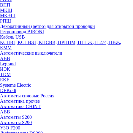
ВПП
МКШ
МКЭШ
РПШ
Декоративный (ретро) для открытой проводки
Ретропровод BIRONI
Кабель USB
КСПВГ, КСПВЭГ, КПСВВ, ПРППМ, ПТПЖ ,П-274, ПВЖ,
КММ
Автоматические выключатели
ABB
Legrand
ИЭК
TDM
EKF
Systeme Electric
DEKraft
Автоматы силовые Россия
Автоматика прочее
Автоматика CHINT
ABB
Автоматы S200
Автоматы S290
УЗО F200