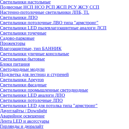
Светильники настольные
Подвесные НСП НСО РСП ЖСП РСУ ЖСУ ССП
Настенно-потолочные светильники ЛПБ, TL
Светильники ЛПО
Светильники потолочные ЛВО типа "армстронг"
Светильники LED пылевлагозащитные аналоги ЛСП
Светильники точечные
Садово-парковые
Прожекторы
Влагозащитные, тип БАННИК
Светильники уличные консольные
Светильники бытовые
Блоки питания
Светодиодные модули
Подсветка для лестниц и ступеней
Светильники Apeyron
Светильники фасадные
Светильники промышленные светодиодные
Светильники LED аналоги ЛПО
Светильники потолочные ЛПО
Светильники LED для потолка типа "армстронг"
Даунтлайты / Downlight
Аварийное освещение
Лента LED и аксессуары
Гирлянды и дюралайт