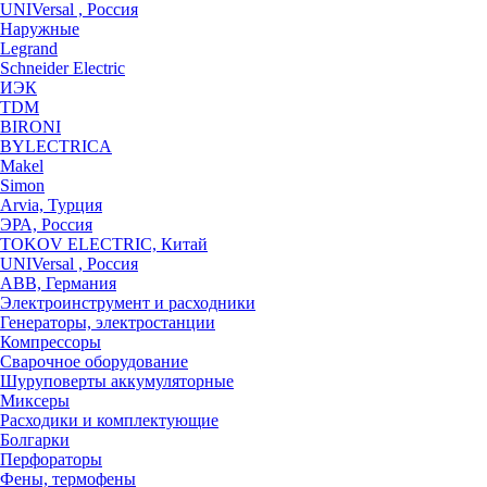
UNIVersal , Россия
Наружные
Legrand
Schneider Electric
ИЭК
TDM
BIRONI
BYLECTRICA
Makel
Simon
Arvia, Турция
ЭРА, Россия
TOKOV ELECTRIC, Китай
UNIVersal , Россия
ABB, Германия
Электроинструмент и расходники
Генераторы, электростанции
Компрессоры
Сварочное оборудование
Шуруповерты аккумуляторные
Миксеры
Расходики и комплектующие
Болгарки
Перфораторы
Фены, термофены