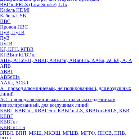
ВВГнг-FRLS (Low Smoke), LTx
Кабель HDMI
Кабель USB
ПВС
Провод ПВС
ПуВ, ПуГВ
ПуВ
ПуГВ
КГ, КГН, КГВВ
КГВВнг,КГВЭнг
АПВ, АПУНП, АВВГ, АВВГнг, АВБбШв, ААБл, АСБЛ, А, А
АПВ
АВВГ
АВБбШв
ААБл, АСБЛ
А - провод алюминиевый, неизолированный, для воздушных
линий
АС - провод алюминиевый, со стальным сердечником,
неизолированный, для воздушных линий
КВВГ, КВВГнг, КВВГЭнг, КВВГнг-LS, КВВГнг-FRLS, КВВ
КВВГ
КВВГнг
КВВГнг-LS
БПВЛ, ВПП, МКШ, МКЭШ, МГШВ, МГТФ, ПНСВ, ППВ,
РПШ,