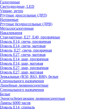
Галогенные
Светодиодные, LED
Vintage, ретро
Ртутные дроссельные (ДРЛ)
Натриевые
Ртутные бездроссельные (ДРВ)
Металлогалогенные
Накаливания
Стандартные, Е27, Е40, прозрачные
Цоколь Е14, свеча, прозрачная
Цоколь Е14, свеча, матовая
Цоколь, Е27, свеча, прозрачная
Цоколь Е27, свеча, матовая
Цоколь Е14, шар, прозрачная
Цоколь Е14, шар, матовая
Цоколь Е27, шар, прозрачная
Цоколь Е27, шар, матовая
Зеркальные (R50, R63, R80), белые
Специального назначения
Линейные люминисцентные
Специального назначения
Белые
Энергосберегающие люминисцентные
Лампы 6000 часов
Цоколь Е14, спираль