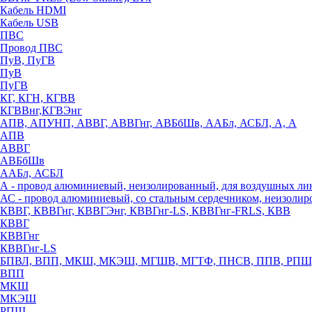
Кабель HDMI
Кабель USB
ПВС
Провод ПВС
ПуВ, ПуГВ
ПуВ
ПуГВ
КГ, КГН, КГВВ
КГВВнг,КГВЭнг
АПВ, АПУНП, АВВГ, АВВГнг, АВБбШв, ААБл, АСБЛ, А, А
АПВ
АВВГ
АВБбШв
ААБл, АСБЛ
А - провод алюминиевый, неизолированный, для воздушных ли
АС - провод алюминиевый, со стальным сердечником, неизоли
КВВГ, КВВГнг, КВВГЭнг, КВВГнг-LS, КВВГнг-FRLS, КВВ
КВВГ
КВВГнг
КВВГнг-LS
БПВЛ, ВПП, МКШ, МКЭШ, МГШВ, МГТФ, ПНСВ, ППВ, РПШ
ВПП
МКШ
МКЭШ
РПШ