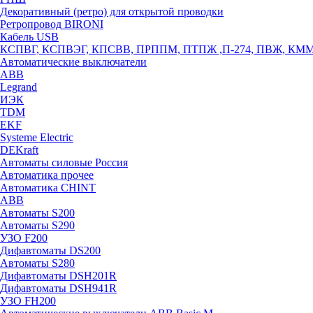
Декоративный (ретро) для открытой проводки
Ретропровод BIRONI
Кабель USB
КСПВГ, КСПВЭГ, КПСВВ, ПРППМ, ПТПЖ ,П-274, ПВЖ, КМ
Автоматические выключатели
ABB
Legrand
ИЭК
TDM
EKF
Systeme Electric
DEKraft
Автоматы силовые Россия
Автоматика прочее
Автоматика CHINT
ABB
Автоматы S200
Автоматы S290
УЗО F200
Дифавтоматы DS200
Автоматы S280
Дифавтоматы DSH201R
Дифавтоматы DSH941R
УЗО FH200