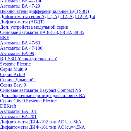
Автоматы ВА 47-100
Автоматы ВА 47-29
Выключатели дифференциальные ВД (УЗО)
Дифавтоматы серия АД-2, АД-12, АД-12, АД-4
Дифавтоматы (АВДТ)
Доп. устройства модульной серии
Силовые автоматы ВА 88-33, 88-32, 88-35
EKF
Автоматы ВА 47-63
Автоматы ВА 47-100
Автоматы ВА-99
ВД УЗО (блоки утечки тока)
Systeme Electric
Серия Multi 9
Серия Acti 9
Серия "Домовой"
Серия Easy 9
Силовые автоматы Easypact Compact NS
Доп. сборочные единицы для силовых ВА
Серия City 9 Systeme Electric
DEKraft
Автоматы BA-101
Автоматы ВА-201
Дифавтоматы ДИФ-102 тип АС lcu=6kA
Дифавтоматы ДИФ-101 тип АС lcu=4.5kA