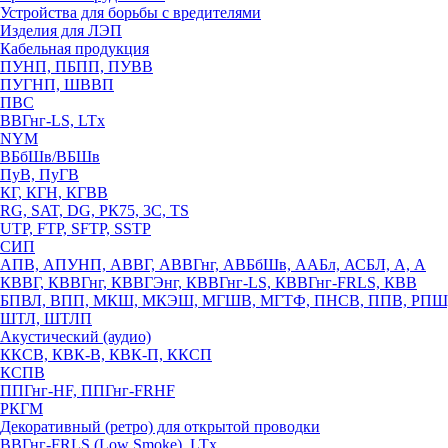
Устройства для борьбы с вредителями
Изделия для ЛЭП
Кабельная продукция
ПУНП, ПБПП, ПУВВ
ПУГНП, ШВВП
ПВС
ВВГнг-LS, LTx
NYM
ВБбШв/ВБШв
ПуВ, ПуГВ
КГ, КГН, КГВВ
RG, SAT, DG, РК75, 3С, TS
UTP, FTP, SFTP, SSTP
СИП
АПВ, АПУНП, АВВГ, АВВГнг, АВБбШв, ААБл, АСБЛ, А, А
КВВГ, КВВГнг, КВВГЭнг, КВВГнг-LS, КВВГнг-FRLS, КВВ
БПВЛ, ВПП, МКШ, МКЭШ, МГШВ, МГТФ, ПНСВ, ППВ, РПШ
ШТЛ, ШТЛП
Акустический (аудио)
ККСВ, КВК-В, КВК-П, ККСП
КСПВ
ППГнг-HF, ППГнг-FRHF
РКГМ
Декоративный (ретро) для открытой проводки
ВВГнг-FRLS (Low Smoke), LTx