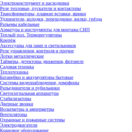
Электроинструмент и расходники
Реле тепловые, пускатели и контакторы
Трансформаторы, плавкие вставки, ящики
Удлинители, колодки, переходники, вилки, гнёзда
Разъемы кабельные
Арматура и инструменты для монтажа СИП
Теплый пол. Терморегуляторы
Крепёж
Аксессуары для ламп и светильников
Реле управления, контроля и прочие
Лотки металлические
Таймеры, детекторы движения, фотореле
Садовая техника
Теплотехника
Батарейки и аккумуляторы бытовые
Системы видеонаблюдения, домофоны
Разъединители и рубильники
Светосигнальная аппаратура
Стабилизаторы
Дверные звонки
Вольтметры и амперметры
Вентиляторы
Охранные и пожарные системы
Электродвигатели
Крановое оборудование