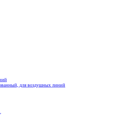
ний
рованный, для воздушных линий
,