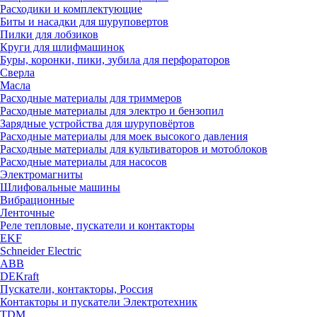
Расходики и комплектующие
Биты и насадки для шуруповертов
Пилки для лобзиков
Круги для шлифмашинок
Буры, коронки, пики, зубила для перфораторов
Сверла
Масла
Расходные материалы для триммеров
Расходные материалы для электро и бензопил
Зарядные устройства для шуруповёртов
Расходные материалы для моек высокого давления
Расходные материалы для культиваторов и мотоблоков
Расходные материалы для насосов
Электромагниты
Шлифовальные машины
Вибрационные
Ленточные
Реле тепловые, пускатели и контакторы
EKF
Schneider Electric
ABB
DEKraft
Пускатели, контакторы, Россия
Контакторы и пускатели Электротехник
TDM