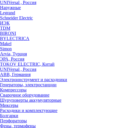
UNIVersal , Россия
Наружные
Legrand
Schneider Electric
ИЭК
TDM
BIRONI
BYLECTRICA
Makel
Simon
Arvia, Турция
ЭРА, Россия
TOKOV ELECTRIC, Китай
UNIVersal , Россия
ABB, Германия
Электроинструмент и расходники
Генераторы, электростанции
Компрессоры
Сварочное оборудование
Шуруповерты аккумуляторные
Миксеры
Расходики и комплектующие
Болгарки
Перфораторы
Фены, термофены