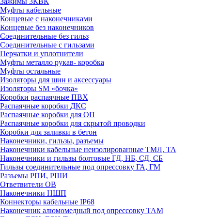
Зажимы 3КВК
Муфты кабельные
Концевые с наконечниками
Концевые без наконечников
Соединительные без гильз
Соединительные с гильзами
Перчатки и уплотнители
Муфты металло рукав- коробка
Муфты остальные
Изоляторы для шин и аксессуары
Изоляторы SM «бочка»
Коробки распаячные ПВХ
Распаячные коробки ДКС
Распаячные коробки для ОП
Распаячные коробки для скрытой проводки
Коробки для заливки в бетон
Наконечники, гильзы, разъемы
Наконечники кабельные неизолированные ТМЛ, ТА
Наконечники и гильзы болтовые ГД, НБ, СД, СБ
Гильзы соединительные под опрессовку ГА, ГМ
Разъемы РПИ, РШИ
Ответвители ОВ
Наконечники НШП
Коннекторы кабельные IP68
Наконечник алюмомедный под опрессовку ТАМ