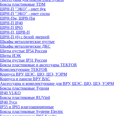
Боксы пластиковые TDM
ЩРН-П "ЭКО" - цвет бук
ЩРН-П "ЭКО" - цвет сосна
ЩРН-Пм, ЩРВ-Пм
ЩРН-П IP40
ЩРН-П IP65
ЩРН-П, ЩРВ-П
ЩРН-П (б) с белой дверцей
Шкафы металлические пустые
Шкафы металлические ДКС
Щиты пустые IP54 Россия
Щиты ИЭК
Щиты пустые IP31 Россия
Боксы пластиковые и аксессуары TEKFOR
Комплектующие TEKFOR
Корпуса ВРУ, ШЭС, ЩО, ЩЭ, УЭРМ
Корпуса и панели ВРУ ВАС
Аксессуары и комплектующие для ВРУ, ШЭС, ЩО, ЩЭ, УЭРМ
Боксы пластиковые Турция
IP40 VI-KO
Боксы пластиковые RUVinil
IP40 Тусо
IP55 и IP65 влагозащищенные
Боксы пластиковые Systeme Electric