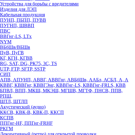
Устройства для борьбы с вредителями
Изделия для ЛЭП
Кабельная продукция
ПУНП, ПБПП, ПУВВ
ПУГНП, ШВВП
ПВС
ВВГнг-LS, LTx
NYM
ВБбШв/ВБШв
ПуВ, ПуГВ
КГ, КГН, КГВВ
RG, SAT, DG, РК75, 3С, TS
UTP, FTP, SFTP, SSTP
СИП
АПВ, АПУНП, АВВГ, АВВГнг, АВБбШв, ААБл, АСБЛ, А, А
КВВГ, КВВГнг, КВВГЭнг, КВВГнг-LS, КВВГнг-FRLS, КВВ
БПВЛ, ВПП, МКШ, МКЭШ, МГШВ, МГТФ, ПНСВ, ППВ,
РПШ,
ШТЛ, ШТЛП
Акустический (аудио)
ККСВ, КВК-В, КВК-П, ККСП
КСПВ
ППГнг-HF, ППГнг-FRHF
РКГМ
Декоративный (ретро) для открытой проводки