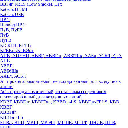
ВВГнг-FRLS (Low Smoke), LTx
Кабель HDMI
Кабель USB
ПВС
Провод ПВС
ПуВ, ПуГВ
ПуВ
ПуГВ
КГ, КГН, КГВВ
КГВВнг,КГВЭнг
АПВ, АПУНП, АВВГ, АВВГнг, АВБбШв, ААБл, АСБЛ, А, А
АПВ
АВВГ
АВБбШв
ААБл, АСБЛ
А - провод алюминиевый, неизолированный, для воздушных
линий
АС - провод алюминиевый, со стальным сердечником,
неизолированный, для воздушных линий
КВВГ, КВВГнг, КВВГЭнг, КВВГнг-LS, КВВГнг-FRLS, КВВ
КВВГ
КВВГнг
КВВГнг-LS
БПВЛ, ВПП, МКШ, МКЭШ, МГШВ, МГТФ, ПНСВ, ППВ,
РПШ,