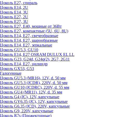
Цоколь Е27, спираль
Цоколь Е14, 2U
Цоколь Е14, 3U
Цоколь Е27, 2U
Цоколь Е27, 3U
Цоколь Е27, Е40, мощные от 36Вт
Цоколь Е27, компактные (5U, 6U, 8U)
Цоколь Е14, Е27, свечеобразные
Цоколь Е14, Е27, шарообразные
Цоколь Е14, Е27, зеркальные
Цоколь GU5.3, GU10
Цоколь Е14, Е27 OSRAM DULUX EL LL
Цоколь G23, G24d, G24q(2), 2G7, 2G11
Цоколь Е14, Е27, цилиндр
Цоколь GX53, G53
Галогенные
Цоколь GU5.3 (MR16), 12V, d. 50 мм
Цоколь GU5.3 (JCDR), 220V, d. 50 мм
Цоколь GU10 (JCDRC), 220V, d. 55 мм
Цоколь GU4 (MR11), 12V, d. 35 мм
Цоколь G4 (JC), 12V, капсульные
Цоколь GY6.35 (JC), 12V, капсульные
Цоколь G6.35 (JCD), 220V, капсульные
Цоколь G9, 220V, капсульные
Цоколь R7s (Прожекторные)