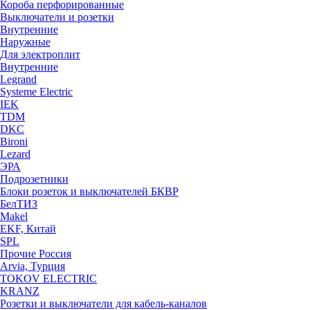
Короба перфорированные
Выключатели и розетки
Внутренние
Наружные
Для электроплит
Внутренние
Legrand
Systeme Electric
IEK
TDM
DKC
Bironi
Lezard
ЭРА
Подрозетники
Блоки розеток и выключателей БКВР
БелТИЗ
Makel
EKF, Китай
SPL
Прочие Россия
Arvia, Турция
TOKOV ELECTRIC
KRANZ
Розетки и выключатели для кабель-каналов