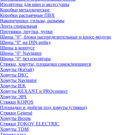
Изоляторы для шин и аксессуары
Коробки металлические
Коробки распаячные ПВХ
Наконечники, гильзы, разъемы
Лента спиральная
Протяжки, прутки, чулки
Шины "0", блоки распределительные и кросс-модули
Шины "0" на DIN-рейку
Шины в корпусе
Шины "0" Navigator
Шины "0" без изолятора
Стяжки, хомуты, площадки самоклеющиеся
Хомуты (Китай)
Хомуты DKC
Хомуты Navigator
Хомуты IEK
Хомуты REXANT и PROconnect
Хомуты ЭРА
Стяжки KOPOS
Площадки и дюбели под хомуты (стяжки)
Стяжки General
Хомуты Вихрь
Стяжки TOKOV ELECTRIC
Хомуты TDM
Термоусадка