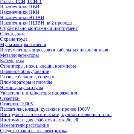
Гильзы ГСИ, ГСИ-Т
Наконечники НВИ
Наконечники НКИ
Наконечники НШВИ
Наконечники НШВИ на 2 провода
Строительно-монтажный инструмент
Спецодежда
Охрана труда
Мультиметры и клещи
Иструмент для опрессовки кабельных наконечников
Металлодетекторы
Кабелерезы
Стрипперы, ножи, клещи, кримперы
Паяльное оборудование
Газовые баллоны, горелки
Пломбираторы и пломбы
Наморы, мультитулы
Указатели и индикаторы напряжения
Отвертки
Отвертки 1000V
Пассатижи, клещи, кусачки и прочее 1000V
Инструмент сантехнический, ручной столярный и пр.
Инструмент для слаботочных кабелей
Измерители расстояния
Средства защиты от электротока