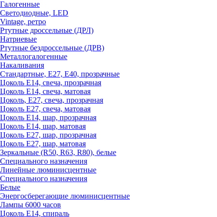
Галогенные
Светодиодные, LED
Vintage, ретро
Ртутные дроссельные (ДРЛ)
Натриевые
Ртутные бездроссельные (ДРВ)
Металлогалогенные
Накаливания
Стандартные, Е27, Е40, прозрачные
Цоколь Е14, свеча, прозрачная
Цоколь Е14, свеча, матовая
Цоколь, Е27, свеча, прозрачная
Цоколь Е27, свеча, матовая
Цоколь Е14, шар, прозрачная
Цоколь Е14, шар, матовая
Цоколь Е27, шар, прозрачная
Цоколь Е27, шар, матовая
Зеркальные (R50, R63, R80), белые
Специального назначения
Линейные люминисцентные
Специального назначения
Белые
Энергосберегающие люминисцентные
Лампы 6000 часов
Цоколь Е14, спираль