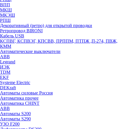
ВПП
МКШ
МКЭШ
РПШ
Декоративный (ретро) для открытой проводки
Ретропровод BIRONI
Кабель USB
КСПВГ, КСПВЭГ, КПСВВ, ПРППМ, ПТПЖ ,П-274, ПВЖ,
КММ
Автоматические выключатели
ABB
Legrand
ИЭК
TDM
EKF
Systeme Electric
DEKraft
Автоматы силовые Россия
Автоматика прочее
Автоматика CHINT
ABB
Автоматы S200
Автоматы S290
УЗО F200