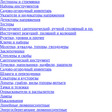
Лестницы и стремянки
Наборы инструментов
Садово-огородный инвентарь
Указатели и индикаторы напряжения
Детекторы напряжения
Тестеры
Инструмент сантехнический, ручной столярный и пр.
Инструмент режущий, пилящий и колющий
Рулетки, уровни и прочее
Ключи и наборы
Молотки, кувалды, топоры, гвоздодеры
Заклепочники
Степлеры и скобы
Сантехнический инструмент
Точилки, напильники, надфили, рашпили
Садово-огородный инвентарь
Шланги и переходники
Секаторы и кусторезы
Лопаты, грабли, вилы,топоры,мотыги
Тачки и тележки
Опрыскиватели и распылители
Лампы
Накаливания
Линейные люминисцентные
Энергосберегающие люминисцентные