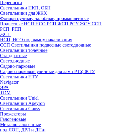
Переноски
Светильники НКП, ОБН
Светильники для ЖКХ
Фонари ручные, налобные, промышленные
Подвесные НСП НСО РСП ЖСП РСУ ЖСУ ССП
РСП, РПП
ЖСП
НСП, НСО под лампу накаливания
ССП Светильники подвесные светодиодные
Светильники точечные
Стандратные
Светодиодные
Садово-парковые
Садово-парковые уличные для ламп РТУ, ЖТУ
Светильники НТУ
Navigator
ЭРА
TDM
Светильники Uniel
Светильники Apeyron
Светильники Gauss
Прожекторы
Галогеновые
Металлогалогенные
под ЛОН, ДРЛ и ДНат