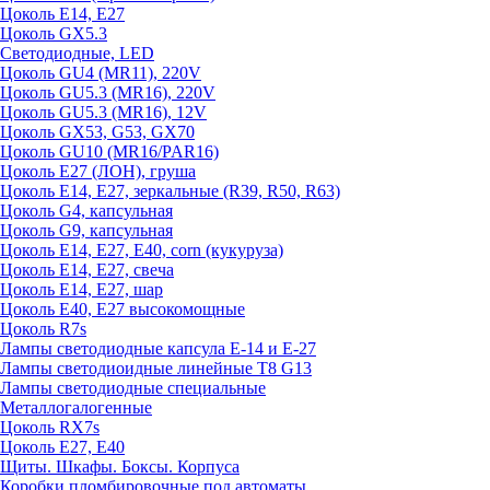
Цоколь E14, E27
Цоколь GX5.3
Светодиодные, LED
Цоколь GU4 (MR11), 220V
Цоколь GU5.3 (MR16), 220V
Цоколь GU5.3 (MR16), 12V
Цоколь GX53, G53, GX70
Цоколь GU10 (MR16/PAR16)
Цоколь Е27 (ЛОН), груша
Цоколь Е14, Е27, зеркальные (R39, R50, R63)
Цоколь G4, капсульная
Цоколь G9, капсульная
Цоколь Е14, Е27, Е40, corn (кукуруза)
Цоколь Е14, Е27, свеча
Цоколь Е14, Е27, шар
Цоколь Е40, Е27 высокомощные
Цоколь R7s
Лампы светодиодные капсула Е-14 и Е-27
Лампы светодиоидные линейные T8 G13
Лампы светодиодные специальные
Металлогалогенные
Цоколь RX7s
Цоколь Е27, E40
Щиты. Шкафы. Боксы. Корпуса
Коробки пломбировочные под автоматы