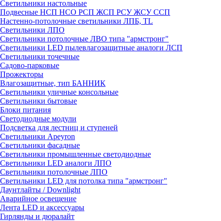
Светильники настольные
Подвесные НСП НСО РСП ЖСП РСУ ЖСУ ССП
Настенно-потолочные светильники ЛПБ, TL
Светильники ЛПО
Светильники потолочные ЛВО типа "армстронг"
Светильники LED пылевлагозащитные аналоги ЛСП
Светильники точечные
Садово-парковые
Прожекторы
Влагозащитные, тип БАННИК
Светильники уличные консольные
Светильники бытовые
Блоки питания
Светодиодные модули
Подсветка для лестниц и ступеней
Светильники Apeyron
Светильники фасадные
Светильники промышленные светодиодные
Светильники LED аналоги ЛПО
Светильники потолочные ЛПО
Светильники LED для потолка типа "армстронг"
Даунтлайты / Downlight
Аварийное освещение
Лента LED и аксессуары
Гирлянды и дюралайт