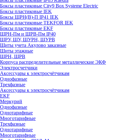
Боксы пластиковые IP65 Kaedra
Боксы пластиковые City9 Box Systeme Electric
Боксы пластиковые IEK
Боксы ЩРН(В)-П IP41 IEK
Боксы пластиковые TEKFOR IEK
Боксы пластиковые EKF
ЩРН-Пм и ЩРВ-Пм IP40
ЩРУ, ЩУ, ЩУРН, ЩУРВ
Щиты учета Акулово заказные
Щиты этажные
ЩРН, ЩРВ
Корпуса распределительные металлические ЭКФ
Электросчетчики
Аксессуары к электросчётчикам
Однофазные
Трехфазные
Аксессуары к электросчётчикам
EKF
Меркурий
Однофазные
Однотарифные
Многотарифные
Трехфазные
Однотарифные
Многотарифные