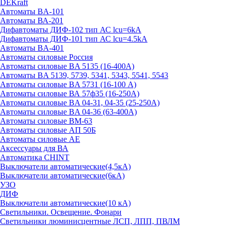
DEKraft
Автоматы BA-101
Автоматы ВА-201
Дифавтоматы ДИФ-102 тип АС lcu=6kA
Дифавтоматы ДИФ-101 тип АС lcu=4.5kA
Автоматы BA-401
Автоматы силовые Россия
Автоматы силовые BA 5135 (16-400А)
Автоматы BA 5139, 5739, 5341, 5343, 5541, 5543
Автоматы силовые BA 5731 (16-100 А)
Автоматы силовые ВА 57ф35 (16-250А)
Автоматы силовые BA 04-31, 04-35 (25-250А)
Автоматы силовые BA 04-36 (63-400А)
Автоматы силовые ВМ-63
Автоматы силовые АП 50Б
Автоматы силовые АЕ
Аксессуары для ВА
Автоматика CHINT
Выключатели автоматические(4,5кА)
Выключатели автоматические(6кА)
УЗО
ДИФ
Выключатели автоматические(10 кА)
Светильники. Освещение. Фонари
Светильники люминисцентные ЛСП, ЛПП, ПВЛМ