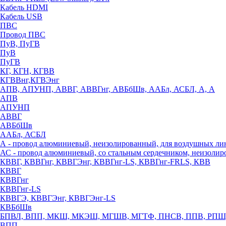
Кабель HDMI
Кабель USB
ПВС
Провод ПВС
ПуВ, ПуГВ
ПуВ
ПуГВ
КГ, КГН, КГВВ
КГВВнг,КГВЭнг
АПВ, АПУНП, АВВГ, АВВГнг, АВБбШв, ААБл, АСБЛ, А, А
АПВ
АПУНП
АВВГ
АВБбШв
ААБл, АСБЛ
А - провод алюминиевый, неизолированный, для воздушных ли
АС - провод алюминиевый, со стальным сердечником, неизоли
КВВГ, КВВГнг, КВВГЭнг, КВВГнг-LS, КВВГнг-FRLS, КВВ
КВВГ
КВВГнг
КВВГнг-LS
КВВГЭ, КВВГЭнг, КВВГЭнг-LS
КВБбШв
БПВЛ, ВПП, МКШ, МКЭШ, МГШВ, МГТФ, ПНСВ, ППВ, РПШ
ВПП