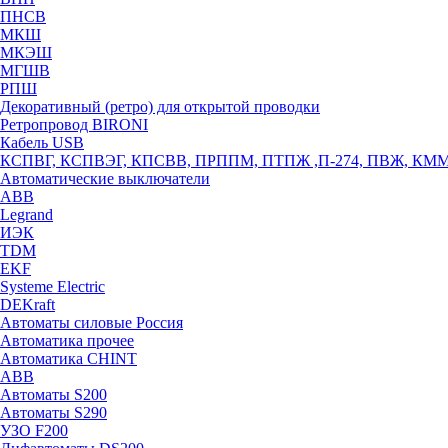
ПНСВ
МКШ
МКЭШ
МГШВ
РПШ
Декоративный (ретро) для открытой проводки
Ретропровод BIRONI
Кабель USB
КСПВГ, КСПВЭГ, КПСВВ, ПРППМ, ПТПЖ ,П-274, ПВЖ, КМ
Автоматические выключатели
ABB
Legrand
ИЭК
TDM
EKF
Systeme Electric
DEKraft
Автоматы силовые Россия
Автоматика прочее
Автоматика CHINT
ABB
Автоматы S200
Автоматы S290
УЗО F200