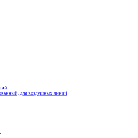
ний
рованный, для воздушных линий
,