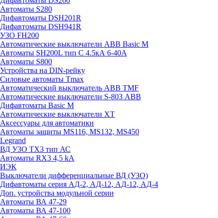
Дифавтоматы DS200
Автоматы S280
Дифавтоматы DSH201R
Дифавтоматы DSH941R
УЗО FH200
Автоматические выключатели ABB Basic M
Автоматы SH200L тип С 4.5кА 6-40А
Автоматы S800
Устройства на DIN-рейку
Силовые автоматы Tmax
Автоматический выключатель ABB TMF
Автоматические выключатели S-803 АВВ
Дифавтоматы Basic M
Автоматические выключатели XT
Аксессуары для автоматики
Автоматы защиты MS116, MS132, MS450
Legrand
ВД УЗО TX3 тип АС
Автоматы RX3 4,5 kA
ИЭК
Выключатели дифференциальные ВД (УЗО)
Дифавтоматы серия АД-2, АД-12, АД-12, АД-4
Доп. устройства модульной серии
Автоматы ВА 47-29
Автоматы ВА 47-100