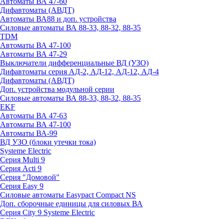
Автоматы ВА 47-60
Дифавтоматы (АВДТ)
Автоматы ВА88 и доп. устройства
Силовые автоматы ВА 88-33, 88-32, 88-35
TDM
Автоматы ВА 47-100
Автоматы ВА 47-29
Выключатели дифференциальные ВД (УЗО)
Дифавтоматы серия АД-2, АД-12, АД-12, АД-4
Дифавтоматы (АВДТ)
Доп. устройства модульной серии
Силовые автоматы ВА 88-33, 88-32, 88-35
EKF
Автоматы ВА 47-63
Автоматы ВА 47-100
Автоматы ВА-99
ВД УЗО (блоки утечки тока)
Systeme Electric
Серия Multi 9
Серия Acti 9
Серия "Домовой"
Серия Easy 9
Силовые автоматы Easypact Compact NS
Доп. сборочные единицы для силовых ВА
Серия City 9 Systeme Electric