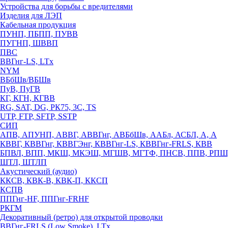
Устройства для борьбы с вредителями
Изделия для ЛЭП
Кабельная продукция
ПУНП, ПБПП, ПУВВ
ПУГНП, ШВВП
ПВС
ВВГнг-LS, LTx
NYM
ВБбШв/ВБШв
ПуВ, ПуГВ
КГ, КГН, КГВВ
RG, SAT, DG, РК75, 3С, TS
UTP, FTP, SFTP, SSTP
СИП
АПВ, АПУНП, АВВГ, АВВГнг, АВБбШв, ААБл, АСБЛ, А, А
КВВГ, КВВГнг, КВВГЭнг, КВВГнг-LS, КВВГнг-FRLS, КВВ
БПВЛ, ВПП, МКШ, МКЭШ, МГШВ, МГТФ, ПНСВ, ППВ, РПШ
ШТЛ, ШТЛП
Акустический (аудио)
ККСВ, КВК-В, КВК-П, ККСП
КСПВ
ППГнг-HF, ППГнг-FRHF
РКГМ
Декоративный (ретро) для открытой проводки
ВВГнг-FRLS (Low Smoke), LTx