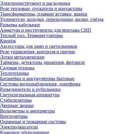
Электроинструмент и расходники
Реле тепловые, пускатели и контакторы
Трансформаторы, плавкие вставки, ящики
Удлинители, колодки, переходники, вилки, гнёзда
Разъемы кабельные
Арматура и инструменты для монтажа СИП
Теплый пол. Терморегуляторы
Крепёж
Аксессуары для ламп и светильников
Реле управления, контроля и прочие
Лотки металлические
Таймеры, детекторы движения, фотореле
Садовая техника
Теплотехника
Батарейки и аккумуляторы бытовые
Системы видеонаблюдения, домофоны
Разъединители и рубильники
Светосигнальная аппаратура
Стабилизаторы
Дверные звонки
Вольтметры и амперметры
Вентиляторы
Охранные и пожарные системы
Электродвигатели
Крановое оборудование