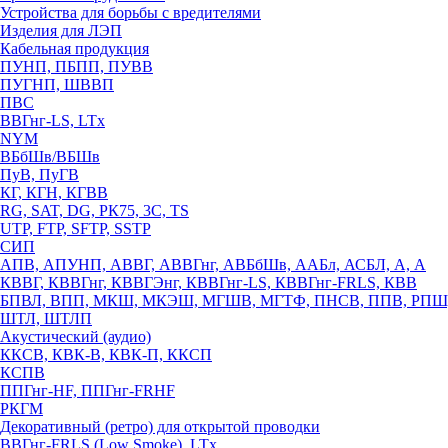
Устройства для борьбы с вредителями
Изделия для ЛЭП
Кабельная продукция
ПУНП, ПБПП, ПУВВ
ПУГНП, ШВВП
ПВС
ВВГнг-LS, LTx
NYM
ВБбШв/ВБШв
ПуВ, ПуГВ
КГ, КГН, КГВВ
RG, SAT, DG, РК75, 3С, TS
UTP, FTP, SFTP, SSTP
СИП
АПВ, АПУНП, АВВГ, АВВГнг, АВБбШв, ААБл, АСБЛ, А, А
КВВГ, КВВГнг, КВВГЭнг, КВВГнг-LS, КВВГнг-FRLS, КВВ
БПВЛ, ВПП, МКШ, МКЭШ, МГШВ, МГТФ, ПНСВ, ППВ, РПШ
ШТЛ, ШТЛП
Акустический (аудио)
ККСВ, КВК-В, КВК-П, ККСП
КСПВ
ППГнг-HF, ППГнг-FRHF
РКГМ
Декоративный (ретро) для открытой проводки
ВВГнг-FRLS (Low Smoke), LTx