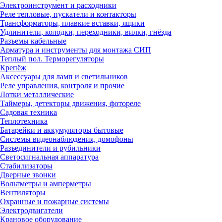
Электроинструмент и расходники
Реле тепловые, пускатели и контакторы
Трансформаторы, плавкие вставки, ящики
Удлинители, колодки, переходники, вилки, гнёзда
Разъемы кабельные
Арматура и инструменты для монтажа СИП
Теплый пол. Терморегуляторы
Крепёж
Аксессуары для ламп и светильников
Реле управления, контроля и прочие
Лотки металлические
Таймеры, детекторы движения, фотореле
Садовая техника
Теплотехника
Батарейки и аккумуляторы бытовые
Системы видеонаблюдения, домофоны
Разъединители и рубильники
Светосигнальная аппаратура
Стабилизаторы
Дверные звонки
Вольтметры и амперметры
Вентиляторы
Охранные и пожарные системы
Электродвигатели
Крановое оборудование