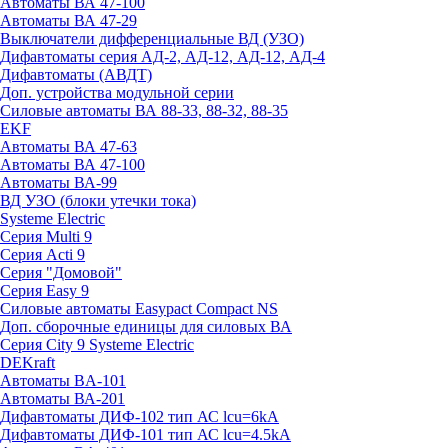
Автоматы ВА 47-100
Автоматы ВА 47-29
Выключатели дифференциальные ВД (УЗО)
Дифавтоматы серия АД-2, АД-12, АД-12, АД-4
Дифавтоматы (АВДТ)
Доп. устройства модульной серии
Силовые автоматы ВА 88-33, 88-32, 88-35
EKF
Автоматы ВА 47-63
Автоматы ВА 47-100
Автоматы ВА-99
ВД УЗО (блоки утечки тока)
Systeme Electric
Серия Multi 9
Серия Acti 9
Серия "Домовой"
Серия Easy 9
Силовые автоматы Easypact Compact NS
Доп. сборочные единицы для силовых ВА
Серия City 9 Systeme Electric
DEKraft
Автоматы BA-101
Автоматы ВА-201
Дифавтоматы ДИФ-102 тип АС lcu=6kA
Дифавтоматы ДИФ-101 тип АС lcu=4.5kA