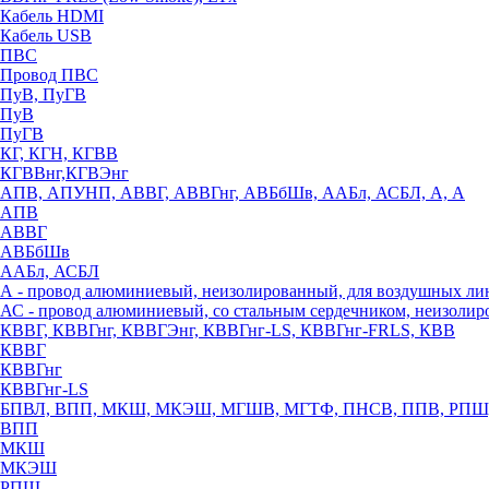
Кабель HDMI
Кабель USB
ПВС
Провод ПВС
ПуВ, ПуГВ
ПуВ
ПуГВ
КГ, КГН, КГВВ
КГВВнг,КГВЭнг
АПВ, АПУНП, АВВГ, АВВГнг, АВБбШв, ААБл, АСБЛ, А, А
АПВ
АВВГ
АВБбШв
ААБл, АСБЛ
А - провод алюминиевый, неизолированный, для воздушных ли
АС - провод алюминиевый, со стальным сердечником, неизоли
КВВГ, КВВГнг, КВВГЭнг, КВВГнг-LS, КВВГнг-FRLS, КВВ
КВВГ
КВВГнг
КВВГнг-LS
БПВЛ, ВПП, МКШ, МКЭШ, МГШВ, МГТФ, ПНСВ, ППВ, РПШ
ВПП
МКШ
МКЭШ
РПШ