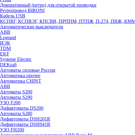
Декоративный (ретро) для открытой проводки
Ретропровод BIRONI
Кабель USB
КСПВГ, КСПВЭГ, КПСВВ, ПРППМ, ПТПЖ ,П-274, ПВЖ, КМ
Автоматические выключатели
ABB
Legrand
ИЭК
TDM
EKF
Systeme Electric
DEKraft
Автоматы силовые Россия
Автоматика прочее
Автоматика CHINT
ABB
Автоматы S200
Автоматы S290
УЗО F200
Дифавтоматы DS200
Автоматы S280
Дифавтоматы DSH201R
Дифавтоматы DSH941R
УЗО FH200