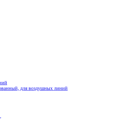
ний
рованный, для воздушных линий
,