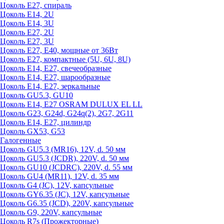
Цоколь Е27, спираль
Цоколь Е14, 2U
Цоколь Е14, 3U
Цоколь Е27, 2U
Цоколь Е27, 3U
Цоколь Е27, Е40, мощные от 36Вт
Цоколь Е27, компактные (5U, 6U, 8U)
Цоколь Е14, Е27, свечеобразные
Цоколь Е14, Е27, шарообразные
Цоколь Е14, Е27, зеркальные
Цоколь GU5.3, GU10
Цоколь Е14, Е27 OSRAM DULUX EL LL
Цоколь G23, G24d, G24q(2), 2G7, 2G11
Цоколь Е14, Е27, цилиндр
Цоколь GX53, G53
Галогенные
Цоколь GU5.3 (MR16), 12V, d. 50 мм
Цоколь GU5.3 (JCDR), 220V, d. 50 мм
Цоколь GU10 (JCDRC), 220V, d. 55 мм
Цоколь GU4 (MR11), 12V, d. 35 мм
Цоколь G4 (JC), 12V, капсульные
Цоколь GY6.35 (JC), 12V, капсульные
Цоколь G6.35 (JCD), 220V, капсульные
Цоколь G9, 220V, капсульные
Цоколь R7s (Прожекторные)