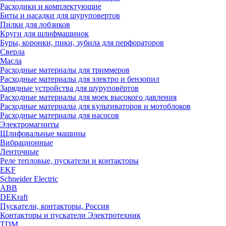
Расходики и комплектующие
Биты и насадки для шуруповертов
Пилки для лобзиков
Круги для шлифмашинок
Буры, коронки, пики, зубила для перфораторов
Сверла
Масла
Расходные материалы для триммеров
Расходные материалы для электро и бензопил
Зарядные устройства для шуруповёртов
Расходные материалы для моек высокого давления
Расходные материалы для культиваторов и мотоблоков
Расходные материалы для насосов
Электромагниты
Шлифовальные машины
Вибрационные
Ленточные
Реле тепловые, пускатели и контакторы
EKF
Schneider Electric
ABB
DEKraft
Пускатели, контакторы, Россия
Контакторы и пускатели Электротехник
TDM