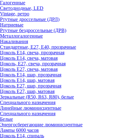
Галогенные
Светодиодные, LED
Vintage, ретро
Ртутные дроссельные (ДРЛ)
Натриевые
Ртутные бездроссельные (ДРВ)
Металлогалогенные
Накаливания
Стандартные, Е27, Е40, прозрачные
Цоколь Е14, свеча, прозрачная
Цоколь Е14, свеча, матовая
Цоколь, Е27, свеча, прозрачная
Цоколь Е27, свеча, матовая
Цоколь Е14, шар, прозрачная
Цоколь Е14, шар, матовая
Цоколь Е27, шар, прозрачная
Цоколь Е27, шар, матовая
Зеркальные (R50, R63, R80), белые
Специального назначения
Линейные люминисцентные
Специального назначения
Белые
Энергосберегающие люминисцентные
Лампы 6000 часов
Цоколь Е14, спираль