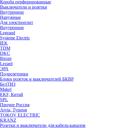
Короба перфорированные
Выключатели и розетки
Внутренние
Наружные
Для электроплит
Внутренние
Legrand
Systeme Electric
IEK
TDM
DKC
Bironi
Lezard
ЭРА
Подрозетники
Блоки розеток и выключателей БКВР
БелТИЗ
Makel
EKF, Китай
SPL
Прочие Россия
Arvia, Турция
TOKOV ELECTRIC
KRANZ
Розетки и выключатели для кабель-каналов