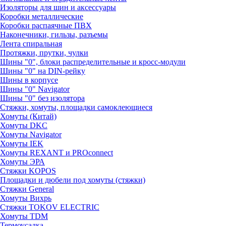
Изоляторы для шин и аксессуары
Коробки металлические
Коробки распаячные ПВХ
Наконечники, гильзы, разъемы
Лента спиральная
Протяжки, прутки, чулки
Шины "0", блоки распределительные и кросс-модули
Шины "0" на DIN-рейку
Шины в корпусе
Шины "0" Navigator
Шины "0" без изолятора
Стяжки, хомуты, площадки самоклеющиеся
Хомуты (Китай)
Хомуты DKC
Хомуты Navigator
Хомуты IEK
Хомуты REXANT и PROconnect
Хомуты ЭРА
Стяжки KOPOS
Площадки и дюбели под хомуты (стяжки)
Стяжки General
Хомуты Вихрь
Стяжки TOKOV ELECTRIC
Хомуты TDM
Термоусадка