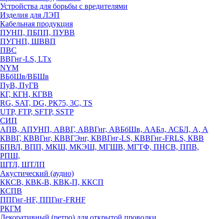
Устройства для борьбы с вредителями
Изделия для ЛЭП
Кабельная продукция
ПУНП, ПБПП, ПУВВ
ПУГНП, ШВВП
ПВС
ВВГнг-LS, LTx
NYM
ВБбШв/ВБШв
ПуВ, ПуГВ
КГ, КГН, КГВВ
RG, SAT, DG, РК75, 3С, TS
UTP, FTP, SFTP, SSTP
СИП
АПВ, АПУНП, АВВГ, АВВГнг, АВБбШв, ААБл, АСБЛ, А, А
КВВГ, КВВГнг, КВВГЭнг, КВВГнг-LS, КВВГнг-FRLS, КВВ
БПВЛ, ВПП, МКШ, МКЭШ, МГШВ, МГТФ, ПНСВ, ППВ,
РПШ,
ШТЛ, ШТЛП
Акустический (аудио)
ККСВ, КВК-В, КВК-П, ККСП
КСПВ
ППГнг-HF, ППГнг-FRHF
РКГМ
Декоративный (ретро) для открытой проводки