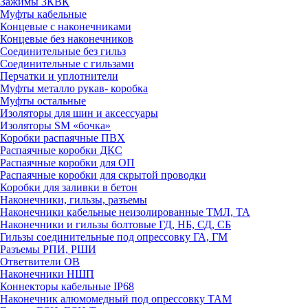
Зажимы 3КВК
Муфты кабельные
Концевые с наконечниками
Концевые без наконечников
Соединительные без гильз
Соединительные с гильзами
Перчатки и уплотнители
Муфты металло рукав- коробка
Муфты остальные
Изоляторы для шин и аксессуары
Изоляторы SM «бочка»
Коробки распаячные ПВХ
Распаячные коробки ДКС
Распаячные коробки для ОП
Распаячные коробки для скрытой проводки
Коробки для заливки в бетон
Наконечники, гильзы, разъемы
Наконечники кабельные неизолированные ТМЛ, ТА
Наконечники и гильзы болтовые ГД, НБ, СД, СБ
Гильзы соединительные под опрессовку ГА, ГМ
Разъемы РПИ, РШИ
Ответвители ОВ
Наконечники НШП
Коннекторы кабельные IP68
Наконечник алюмомедный под опрессовку ТАМ