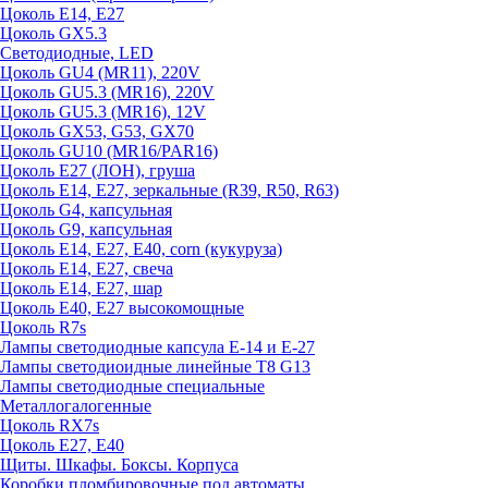
Цоколь E14, E27
Цоколь GX5.3
Светодиодные, LED
Цоколь GU4 (MR11), 220V
Цоколь GU5.3 (MR16), 220V
Цоколь GU5.3 (MR16), 12V
Цоколь GX53, G53, GX70
Цоколь GU10 (MR16/PAR16)
Цоколь Е27 (ЛОН), груша
Цоколь Е14, Е27, зеркальные (R39, R50, R63)
Цоколь G4, капсульная
Цоколь G9, капсульная
Цоколь Е14, Е27, Е40, corn (кукуруза)
Цоколь Е14, Е27, свеча
Цоколь Е14, Е27, шар
Цоколь Е40, Е27 высокомощные
Цоколь R7s
Лампы светодиодные капсула Е-14 и Е-27
Лампы светодиоидные линейные T8 G13
Лампы светодиодные специальные
Металлогалогенные
Цоколь RX7s
Цоколь Е27, E40
Щиты. Шкафы. Боксы. Корпуса
Коробки пломбировочные под автоматы