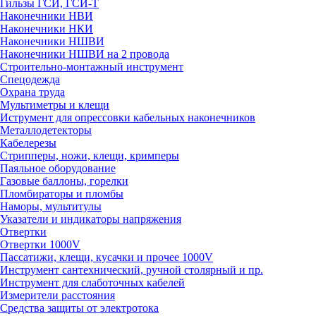
Гильзы ГСИ, ГСИ-Т
Наконечники НВИ
Наконечники НКИ
Наконечники НШВИ
Наконечники НШВИ на 2 провода
Строительно-монтажный инструмент
Спецодежда
Охрана труда
Мультиметры и клещи
Иструмент для опрессовки кабельных наконечников
Металлодетекторы
Кабелерезы
Стрипперы, ножи, клещи, кримперы
Паяльное оборудование
Газовые баллоны, горелки
Пломбираторы и пломбы
Наморы, мультитулы
Указатели и индикаторы напряжения
Отвертки
Отвертки 1000V
Пассатижи, клещи, кусачки и прочее 1000V
Инструмент сантехнический, ручной столярный и пр.
Инструмент для слаботочных кабелей
Измерители расстояния
Средства защиты от электротока