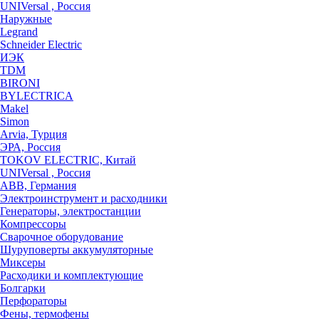
UNIVersal , Россия
Наружные
Legrand
Schneider Electric
ИЭК
TDM
BIRONI
BYLECTRICA
Makel
Simon
Arvia, Турция
ЭРА, Россия
TOKOV ELECTRIC, Китай
UNIVersal , Россия
ABB, Германия
Электроинструмент и расходники
Генераторы, электростанции
Компрессоры
Сварочное оборудование
Шуруповерты аккумуляторные
Миксеры
Расходики и комплектующие
Болгарки
Перфораторы
Фены, термофены