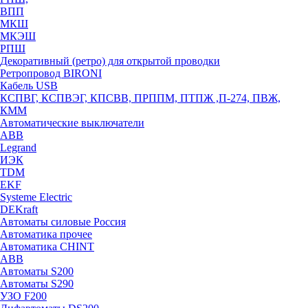
ВПП
МКШ
МКЭШ
РПШ
Декоративный (ретро) для открытой проводки
Ретропровод BIRONI
Кабель USB
КСПВГ, КСПВЭГ, КПСВВ, ПРППМ, ПТПЖ ,П-274, ПВЖ,
КММ
Автоматические выключатели
ABB
Legrand
ИЭК
TDM
EKF
Systeme Electric
DEKraft
Автоматы силовые Россия
Автоматика прочее
Автоматика CHINT
ABB
Автоматы S200
Автоматы S290
УЗО F200