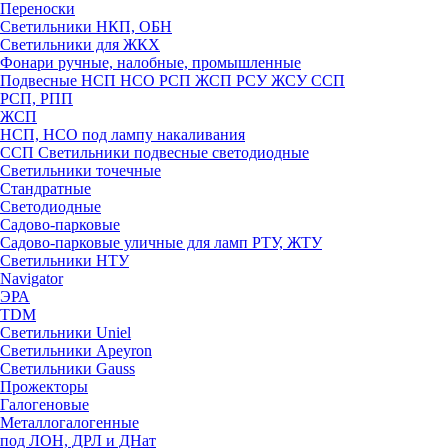
Переноски
Светильники НКП, ОБН
Светильники для ЖКХ
Фонари ручные, налобные, промышленные
Подвесные НСП НСО РСП ЖСП РСУ ЖСУ ССП
РСП, РПП
ЖСП
НСП, НСО под лампу накаливания
ССП Светильники подвесные светодиодные
Светильники точечные
Стандратные
Светодиодные
Садово-парковые
Садово-парковые уличные для ламп РТУ, ЖТУ
Светильники НТУ
Navigator
ЭРА
TDM
Светильники Uniel
Светильники Apeyron
Светильники Gauss
Прожекторы
Галогеновые
Металлогалогенные
под ЛОН, ДРЛ и ДНат