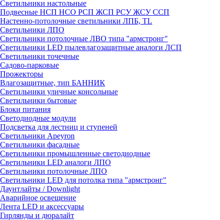
Светильники настольные
Подвесные НСП НСО РСП ЖСП РСУ ЖСУ ССП
Настенно-потолочные светильники ЛПБ, TL
Светильники ЛПО
Светильники потолочные ЛВО типа "армстронг"
Светильники LED пылевлагозащитные аналоги ЛСП
Светильники точечные
Садово-парковые
Прожекторы
Влагозащитные, тип БАННИК
Светильники уличные консольные
Светильники бытовые
Блоки питания
Светодиодные модули
Подсветка для лестниц и ступеней
Светильники Apeyron
Светильники фасадные
Светильники промышленные светодиодные
Светильники LED аналоги ЛПО
Светильники потолочные ЛПО
Светильники LED для потолка типа "армстронг"
Даунтлайты / Downlight
Аварийное освещение
Лента LED и аксессуары
Гирлянды и дюралайт