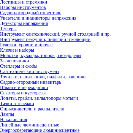
Лестницы и стремянки
Наборы инструментов
Садово-огородный инвентарь
Указатели и индикаторы напряжения
Детекторы напряжения
Тестеры
Инструмент сантехнический, ручной столярный и пр.
Инструмент режущий, пилящий и колющий
Рулетки, уровни и прочее
Ключи и наборы
Молотки, кувалды, топоры, гвоздодеры
Заклепочники
Степлеры и скобы
Сантехнический инструмент
Точилки, напильники, надфили, рашпили
Садово-огородный инвентарь
Шланги и переходники
Секаторы и кусторезы
Лопаты, грабли, вилы,топоры,мотыги
Тачки и тележки
Опрыскиватели и распылители
Лампы
Накаливания
Линейные люминисцентные
Энергосберегающие люминисцентные