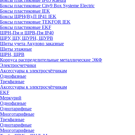
Боксы пластиковые IP65 Kaedra
Боксы пластиковые City9 Box Systeme Electric
Боксы пластиковые IEK
Боксы ЩРН(В)-П IP41 IEK
Боксы пластиковые TEKFOR IEK
Боксы пластиковые EKF
ЩРН-Пм и ЩРВ-Пм IP40
ЩРУ, ЩУ, ЩУРН, ЩУРВ
Щиты учета Акулово заказные
Щиты этажные
ЩРН, ЩРВ
Корпуса распределительные металлические ЭКФ
Электросчетчики
Аксессуары к электросчётчикам
Однофазные
Трехфазные
Аксессуары к электросчётчикам
EKF
Меркурий
Однофазные
Однотарифные
Многотарифные
Трехфазные
Однотарифные
Многотарифные