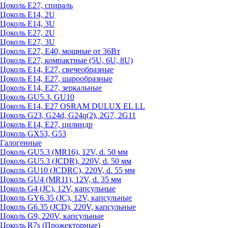
Цоколь Е27, спираль
Цоколь Е14, 2U
Цоколь Е14, 3U
Цоколь Е27, 2U
Цоколь Е27, 3U
Цоколь Е27, Е40, мощные от 36Вт
Цоколь Е27, компактные (5U, 6U, 8U)
Цоколь Е14, Е27, свечеобразные
Цоколь Е14, Е27, шарообразные
Цоколь Е14, Е27, зеркальные
Цоколь GU5.3, GU10
Цоколь Е14, Е27 OSRAM DULUX EL LL
Цоколь G23, G24d, G24q(2), 2G7, 2G11
Цоколь Е14, Е27, цилиндр
Цоколь GX53, G53
Галогенные
Цоколь GU5.3 (MR16), 12V, d. 50 мм
Цоколь GU5.3 (JCDR), 220V, d. 50 мм
Цоколь GU10 (JCDRC), 220V, d. 55 мм
Цоколь GU4 (MR11), 12V, d. 35 мм
Цоколь G4 (JC), 12V, капсульные
Цоколь GY6.35 (JC), 12V, капсульные
Цоколь G6.35 (JCD), 220V, капсульные
Цоколь G9, 220V, капсульные
Цоколь R7s (Прожекторные)