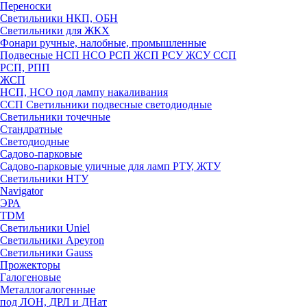
Переноски
Светильники НКП, ОБН
Светильники для ЖКХ
Фонари ручные, налобные, промышленные
Подвесные НСП НСО РСП ЖСП РСУ ЖСУ ССП
РСП, РПП
ЖСП
НСП, НСО под лампу накаливания
ССП Светильники подвесные светодиодные
Светильники точечные
Стандратные
Светодиодные
Садово-парковые
Садово-парковые уличные для ламп РТУ, ЖТУ
Светильники НТУ
Navigator
ЭРА
TDM
Светильники Uniel
Светильники Apeyron
Светильники Gauss
Прожекторы
Галогеновые
Металлогалогенные
под ЛОН, ДРЛ и ДНат