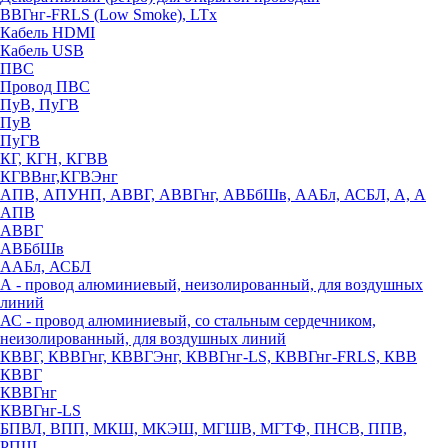
ВВГнг-FRLS (Low Smoke), LTx
Кабель HDMI
Кабель USB
ПВС
Провод ПВС
ПуВ, ПуГВ
ПуВ
ПуГВ
КГ, КГН, КГВВ
КГВВнг,КГВЭнг
АПВ, АПУНП, АВВГ, АВВГнг, АВБбШв, ААБл, АСБЛ, А, А
АПВ
АВВГ
АВБбШв
ААБл, АСБЛ
А - провод алюминиевый, неизолированный, для воздушных
линий
АС - провод алюминиевый, со стальным сердечником,
неизолированный, для воздушных линий
КВВГ, КВВГнг, КВВГЭнг, КВВГнг-LS, КВВГнг-FRLS, КВВ
КВВГ
КВВГнг
КВВГнг-LS
БПВЛ, ВПП, МКШ, МКЭШ, МГШВ, МГТФ, ПНСВ, ППВ,
РПШ,