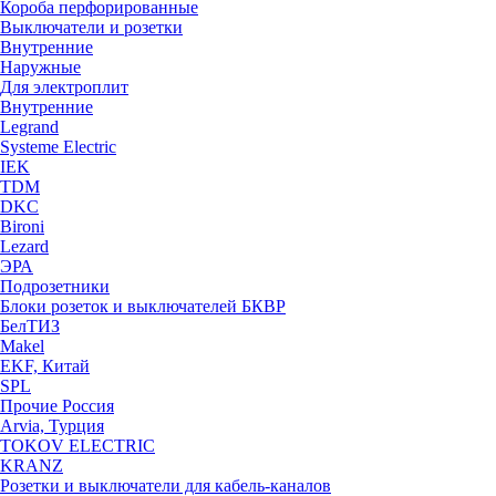
Короба перфорированные
Выключатели и розетки
Внутренние
Наружные
Для электроплит
Внутренние
Legrand
Systeme Electric
IEK
TDM
DKC
Bironi
Lezard
ЭРА
Подрозетники
Блоки розеток и выключателей БКВР
БелТИЗ
Makel
EKF, Китай
SPL
Прочие Россия
Arvia, Турция
TOKOV ELECTRIC
KRANZ
Розетки и выключатели для кабель-каналов