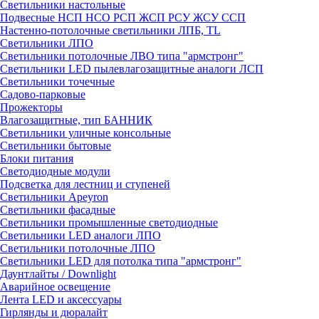
Светильники настольные
Подвесные НСП НСО РСП ЖСП РСУ ЖСУ ССП
Настенно-потолочные светильники ЛПБ, TL
Светильники ЛПО
Светильники потолочные ЛВО типа "армстронг"
Светильники LED пылевлагозащитные аналоги ЛСП
Светильники точечные
Садово-парковые
Прожекторы
Влагозащитные, тип БАННИК
Светильники уличные консольные
Светильники бытовые
Блоки питания
Светодиодные модули
Подсветка для лестниц и ступеней
Светильники Apeyron
Светильники фасадные
Светильники промышленные светодиодные
Светильники LED аналоги ЛПО
Светильники потолочные ЛПО
Светильники LED для потолка типа "армстронг"
Даунтлайты / Downlight
Аварийное освещение
Лента LED и аксессуары
Гирлянды и дюралайт