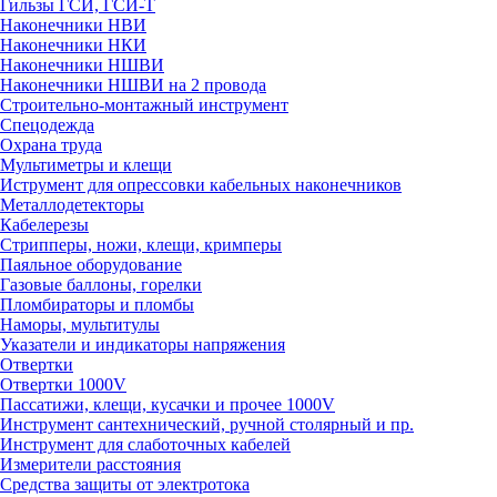
Гильзы ГСИ, ГСИ-Т
Наконечники НВИ
Наконечники НКИ
Наконечники НШВИ
Наконечники НШВИ на 2 провода
Строительно-монтажный инструмент
Спецодежда
Охрана труда
Мультиметры и клещи
Иструмент для опрессовки кабельных наконечников
Металлодетекторы
Кабелерезы
Стрипперы, ножи, клещи, кримперы
Паяльное оборудование
Газовые баллоны, горелки
Пломбираторы и пломбы
Наморы, мультитулы
Указатели и индикаторы напряжения
Отвертки
Отвертки 1000V
Пассатижи, клещи, кусачки и прочее 1000V
Инструмент сантехнический, ручной столярный и пр.
Инструмент для слаботочных кабелей
Измерители расстояния
Средства защиты от электротока