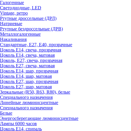
Галогенные
Светодиодные, LED
Vintage, ретро
Ртутные дроссельные (ДРЛ)
Натриевые
Ртутные бездроссельные (ДРВ)
Металлогалогенные
Накаливания
Стандартные, Е27, Е40, прозрачные
Цоколь Е14, свеча, прозрачная
Цоколь Е14, свеча, матовая
Цоколь, Е27, свеча, прозрачная
Цоколь Е27, свеча, матовая
Цоколь Е14, шар, прозрачная
Цоколь Е14, шар, матовая
Цоколь Е27, шар, прозрачная
Цоколь Е27, шар, матовая
Зеркальные (R50, R63, R80), белые
Специального назначения
Линейные люминисцентные
Специального назначения
Белые
Энергосберегающие люминисцентные
Лампы 6000 часов
Цоколь Е14, спираль