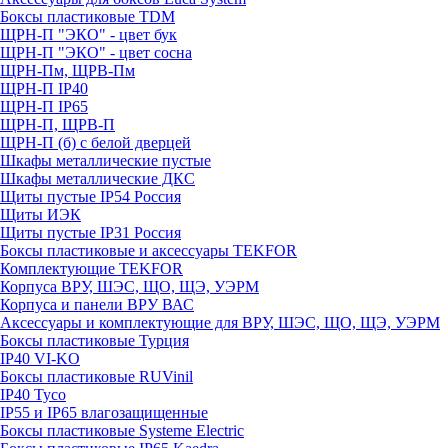
Боксы пластиковые TDM
ЩРН-П "ЭКО" - цвет бук
ЩРН-П "ЭКО" - цвет сосна
ЩРН-Пм, ЩРВ-Пм
ЩРН-П IP40
ЩРН-П IP65
ЩРН-П, ЩРВ-П
ЩРН-П (б) с белой дверцей
Шкафы металлические пустые
Шкафы металлические ДКС
Щиты пустые IP54 Россия
Щиты ИЭК
Щиты пустые IP31 Россия
Боксы пластиковые и аксессуары TEKFOR
Комплектующие TEKFOR
Корпуса ВРУ, ШЭС, ЩО, ЩЭ, УЭРМ
Корпуса и панели ВРУ ВАС
Аксессуары и комплектующие для ВРУ, ШЭС, ЩО, ЩЭ, УЭРМ
Боксы пластиковые Турция
IP40 VI-KO
Боксы пластиковые RUVinil
IP40 Тусо
IP55 и IP65 влагозащищенные
Боксы пластиковые Systeme Electric