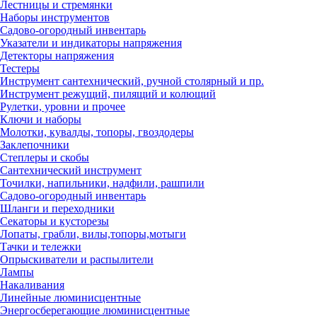
Лестницы и стремянки
Наборы инструментов
Садово-огородный инвентарь
Указатели и индикаторы напряжения
Детекторы напряжения
Тестеры
Инструмент сантехнический, ручной столярный и пр.
Инструмент режущий, пилящий и колющий
Рулетки, уровни и прочее
Ключи и наборы
Молотки, кувалды, топоры, гвоздодеры
Заклепочники
Степлеры и скобы
Сантехнический инструмент
Точилки, напильники, надфили, рашпили
Садово-огородный инвентарь
Шланги и переходники
Секаторы и кусторезы
Лопаты, грабли, вилы,топоры,мотыги
Тачки и тележки
Опрыскиватели и распылители
Лампы
Накаливания
Линейные люминисцентные
Энергосберегающие люминисцентные