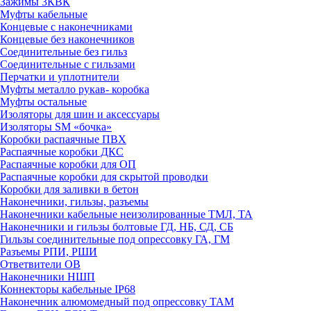
Зажимы 3КВК
Муфты кабельные
Концевые с наконечниками
Концевые без наконечников
Соединительные без гильз
Соединительные с гильзами
Перчатки и уплотнители
Муфты металло рукав- коробка
Муфты остальные
Изоляторы для шин и аксессуары
Изоляторы SM «бочка»
Коробки распаячные ПВХ
Распаячные коробки ДКС
Распаячные коробки для ОП
Распаячные коробки для скрытой проводки
Коробки для заливки в бетон
Наконечники, гильзы, разъемы
Наконечники кабельные неизолированные ТМЛ, ТА
Наконечники и гильзы болтовые ГД, НБ, СД, СБ
Гильзы соединительные под опрессовку ГА, ГМ
Разъемы РПИ, РШИ
Ответвители ОВ
Наконечники НШП
Коннекторы кабельные IP68
Наконечник алюмомедный под опрессовку ТАМ