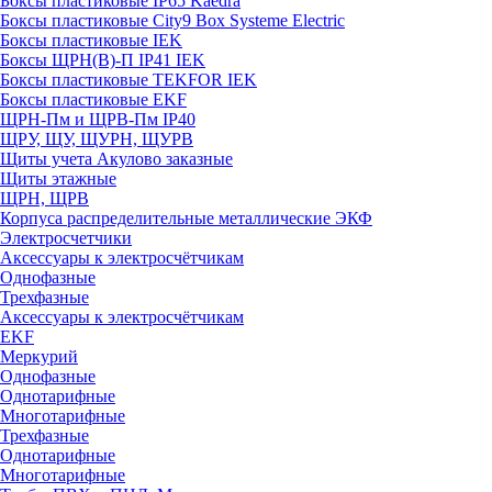
Боксы пластиковые IP65 Kaedra
Боксы пластиковые City9 Box Systeme Electric
Боксы пластиковые IEK
Боксы ЩРН(В)-П IP41 IEK
Боксы пластиковые TEKFOR IEK
Боксы пластиковые EKF
ЩРН-Пм и ЩРВ-Пм IP40
ЩРУ, ЩУ, ЩУРН, ЩУРВ
Щиты учета Акулово заказные
Щиты этажные
ЩРН, ЩРВ
Корпуса распределительные металлические ЭКФ
Электросчетчики
Аксессуары к электросчётчикам
Однофазные
Трехфазные
Аксессуары к электросчётчикам
EKF
Меркурий
Однофазные
Однотарифные
Многотарифные
Трехфазные
Однотарифные
Многотарифные