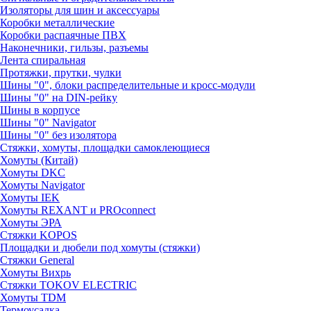
Изоляторы для шин и аксессуары
Коробки металлические
Коробки распаячные ПВХ
Наконечники, гильзы, разъемы
Лента спиральная
Протяжки, прутки, чулки
Шины "0", блоки распределительные и кросс-модули
Шины "0" на DIN-рейку
Шины в корпусе
Шины "0" Navigator
Шины "0" без изолятора
Стяжки, хомуты, площадки самоклеющиеся
Хомуты (Китай)
Хомуты DKC
Хомуты Navigator
Хомуты IEK
Хомуты REXANT и PROconnect
Хомуты ЭРА
Стяжки KOPOS
Площадки и дюбели под хомуты (стяжки)
Стяжки General
Хомуты Вихрь
Стяжки TOKOV ELECTRIC
Хомуты TDM
Термоусадка