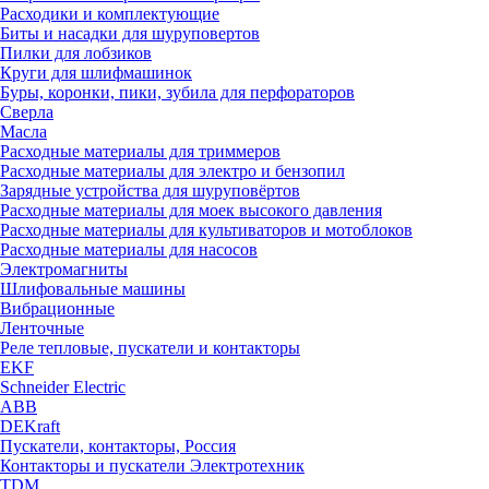
Расходики и комплектующие
Биты и насадки для шуруповертов
Пилки для лобзиков
Круги для шлифмашинок
Буры, коронки, пики, зубила для перфораторов
Сверла
Масла
Расходные материалы для триммеров
Расходные материалы для электро и бензопил
Зарядные устройства для шуруповёртов
Расходные материалы для моек высокого давления
Расходные материалы для культиваторов и мотоблоков
Расходные материалы для насосов
Электромагниты
Шлифовальные машины
Вибрационные
Ленточные
Реле тепловые, пускатели и контакторы
EKF
Schneider Electric
ABB
DEKraft
Пускатели, контакторы, Россия
Контакторы и пускатели Электротехник
TDM