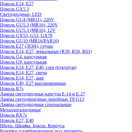
Цоколь E14, E27
Цоколь GX5.3
Светодиодные, LED
Цоколь GU4 (MR11), 220V
Цоколь GU5.3 (MR16), 220V
Цоколь GU5.3 (MR16), 12V
Цоколь GX53, G53, GX70
Цоколь GU10 (MR16/PAR16)
Цоколь Е27 (ЛОН), груша
Цоколь Е14, Е27, зеркальные (R39, R50, R63)
Цоколь G4, капсульная
Цоколь G9, капсульная
Цоколь Е14, Е27, Е40, corn (кукуруза)
Цоколь Е14, Е27, свеча
Цоколь Е14, Е27, шар
Цоколь Е40, Е27 высокомощные
Цоколь R7s
Лампы светодиодные капсула Е-14 и Е-27
Лампы светодиоидные линейные T8 G13
Лампы светодиодные специальные
Металлогалогенные
Цоколь RX7s
Цоколь Е27, E40
Щиты. Шкафы. Боксы. Корпуса
Коробки пломбировочные под автоматы