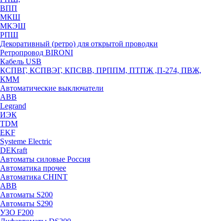
ВПП
МКШ
МКЭШ
РПШ
Декоративный (ретро) для открытой проводки
Ретропровод BIRONI
Кабель USB
КСПВГ, КСПВЭГ, КПСВВ, ПРППМ, ПТПЖ ,П-274, ПВЖ,
КММ
Автоматические выключатели
ABB
Legrand
ИЭК
TDM
EKF
Systeme Electric
DEKraft
Автоматы силовые Россия
Автоматика прочее
Автоматика CHINT
ABB
Автоматы S200
Автоматы S290
УЗО F200