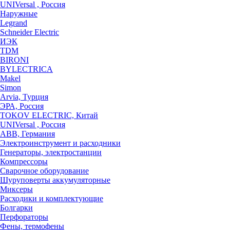
UNIVersal , Россия
Наружные
Legrand
Schneider Electric
ИЭК
TDM
BIRONI
BYLECTRICA
Makel
Simon
Arvia, Турция
ЭРА, Россия
TOKOV ELECTRIC, Китай
UNIVersal , Россия
ABB, Германия
Электроинструмент и расходники
Генераторы, электростанции
Компрессоры
Сварочное оборудование
Шуруповерты аккумуляторные
Миксеры
Расходики и комплектующие
Болгарки
Перфораторы
Фены, термофены