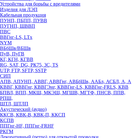
Устройства для борьбы с вредителями
Изделия для ЛЭП
Кабельная продукция
ПУНП, ПБПП, ПУВВ
ПУГНП, ШВВП
ПВС
ВВГнг-LS, LTx
NYM
ВБбШв/ВБШв
ПуВ, ПуГВ
КГ, КГН, КГВВ
RG, SAT, DG, РК75, 3С, TS
UTP, FTP, SFTP, SSTP
СИП
АПВ, АПУНП, АВВГ, АВВГнг, АВБбШв, ААБл, АСБЛ, А, А
КВВГ, КВВГнг, КВВГЭнг, КВВГнг-LS, КВВГнг-FRLS, КВВ
БПВЛ, ВПП, МКШ, МКЭШ, МГШВ, МГТФ, ПНСВ, ППВ,
РПШ,
ШТЛ, ШТЛП
Акустический (аудио)
ККСВ, КВК-В, КВК-П, ККСП
КСПВ
ППГнг-HF, ППГнг-FRHF
РКГМ
Декоративный (ретро) для открытой проводки