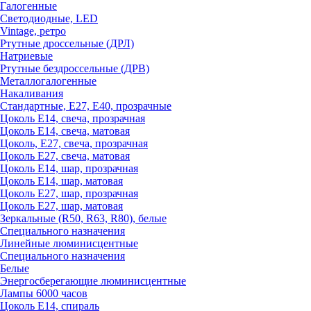
Галогенные
Светодиодные, LED
Vintage, ретро
Ртутные дроссельные (ДРЛ)
Натриевые
Ртутные бездроссельные (ДРВ)
Металлогалогенные
Накаливания
Стандартные, Е27, Е40, прозрачные
Цоколь Е14, свеча, прозрачная
Цоколь Е14, свеча, матовая
Цоколь, Е27, свеча, прозрачная
Цоколь Е27, свеча, матовая
Цоколь Е14, шар, прозрачная
Цоколь Е14, шар, матовая
Цоколь Е27, шар, прозрачная
Цоколь Е27, шар, матовая
Зеркальные (R50, R63, R80), белые
Специального назначения
Линейные люминисцентные
Специального назначения
Белые
Энергосберегающие люминисцентные
Лампы 6000 часов
Цоколь Е14, спираль