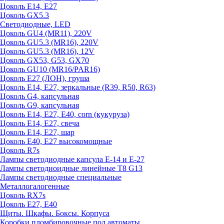
Цоколь E14, E27
Цоколь GX5.3
Светодиодные, LED
Цоколь GU4 (MR11), 220V
Цоколь GU5.3 (MR16), 220V
Цоколь GU5.3 (MR16), 12V
Цоколь GX53, G53, GX70
Цоколь GU10 (MR16/PAR16)
Цоколь Е27 (ЛОН), груша
Цоколь Е14, Е27, зеркальные (R39, R50, R63)
Цоколь G4, капсульная
Цоколь G9, капсульная
Цоколь Е14, Е27, Е40, corn (кукуруза)
Цоколь Е14, Е27, свеча
Цоколь Е14, Е27, шар
Цоколь Е40, Е27 высокомощные
Цоколь R7s
Лампы светодиодные капсула Е-14 и Е-27
Лампы светодиоидные линейные T8 G13
Лампы светодиодные специальные
Металлогалогенные
Цоколь RX7s
Цоколь Е27, E40
Щиты. Шкафы. Боксы. Корпуса
Коробки пломбировочные под автоматы