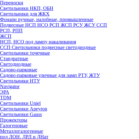
Переноски
Светильники НКП, ОБН
Светильники для ЖКХ
Фонари ручные, налобные, промышленные
Подвесные НСП НСО РСП ЖСП РСУ ЖСУ ССП
РСП, РПП
ЖСП
НСП, НСО под лампу накаливания
ССП Светильники подвесные светодиодные
Светильники точечные
Стандратные
Светодиодные
Садово-парковые
Садово-парковые уличные для ламп РТУ, ЖТУ
Светильники НТУ
Navigator
ЭРА
TDM
Светильники Uniel
Светильники Apeyron
Светильники Gauss
Прожекторы
Галогеновые
Металлогалогенные
под ЛОН, ДРЛ и ДНат