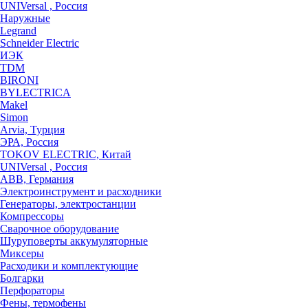
UNIVersal , Россия
Наружные
Legrand
Schneider Electric
ИЭК
TDM
BIRONI
BYLECTRICA
Makel
Simon
Arvia, Турция
ЭРА, Россия
TOKOV ELECTRIC, Китай
UNIVersal , Россия
ABB, Германия
Электроинструмент и расходники
Генераторы, электростанции
Компрессоры
Сварочное оборудование
Шуруповерты аккумуляторные
Миксеры
Расходики и комплектующие
Болгарки
Перфораторы
Фены, термофены