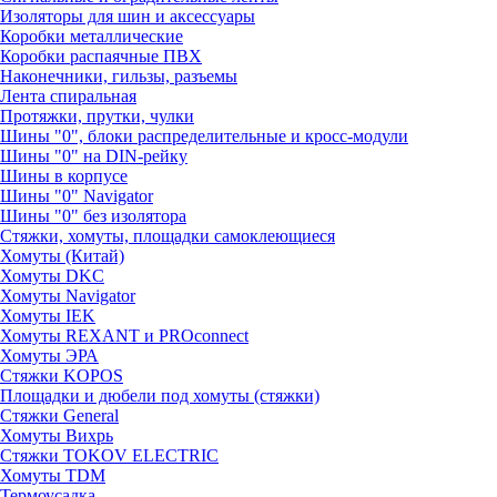
Изоляторы для шин и аксессуары
Коробки металлические
Коробки распаячные ПВХ
Наконечники, гильзы, разъемы
Лента спиральная
Протяжки, прутки, чулки
Шины "0", блоки распределительные и кросс-модули
Шины "0" на DIN-рейку
Шины в корпусе
Шины "0" Navigator
Шины "0" без изолятора
Стяжки, хомуты, площадки самоклеющиеся
Хомуты (Китай)
Хомуты DKC
Хомуты Navigator
Хомуты IEK
Хомуты REXANT и PROconnect
Хомуты ЭРА
Стяжки KOPOS
Площадки и дюбели под хомуты (стяжки)
Стяжки General
Хомуты Вихрь
Стяжки TOKOV ELECTRIC
Хомуты TDM
Термоусадка