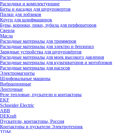
Расходики и комплектующие
Биты и насадки для шуруповертов
Пилки для лобзиков
Круги для шлифмашинок
Буры, коронки, пики, зубила для перфораторов
Сверла
Масла
Расходные материалы для триммеров
Расходные материалы для электро и бензопил
Зарядные устройства для шуруповёртов
Расходные материалы для моек высокого давления
Расходные материалы для культиваторов и мотоблоков
Расходные материалы для насосов
Электромагниты
Шлифовальные машины
Вибрационные
Ленточные
Реле тепловые, пускатели и контакторы
EKF
Schneider Electric
ABB
DEKraft
Пускатели, контакторы, Россия
Контакторы и пускатели Электротехник
TDM