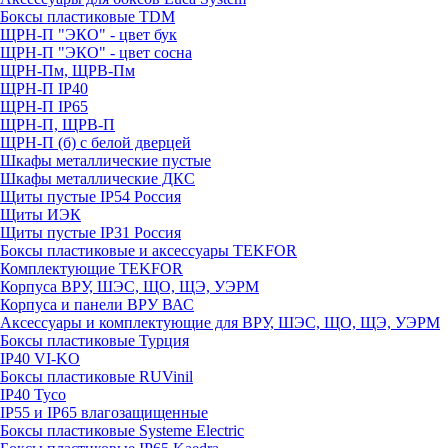
Боксы пластиковые TDM
ЩРН-П "ЭКО" - цвет бук
ЩРН-П "ЭКО" - цвет сосна
ЩРН-Пм, ЩРВ-Пм
ЩРН-П IP40
ЩРН-П IP65
ЩРН-П, ЩРВ-П
ЩРН-П (б) с белой дверцей
Шкафы металлические пустые
Шкафы металлические ДКС
Щиты пустые IP54 Россия
Щиты ИЭК
Щиты пустые IP31 Россия
Боксы пластиковые и аксессуары TEKFOR
Комплектующие TEKFOR
Корпуса ВРУ, ШЭС, ЩО, ЩЭ, УЭРМ
Корпуса и панели ВРУ ВАС
Аксессуары и комплектующие для ВРУ, ШЭС, ЩО, ЩЭ, УЭРМ
Боксы пластиковые Турция
IP40 VI-KO
Боксы пластиковые RUVinil
IP40 Тусо
IP55 и IP65 влагозащищенные
Боксы пластиковые Systeme Electric