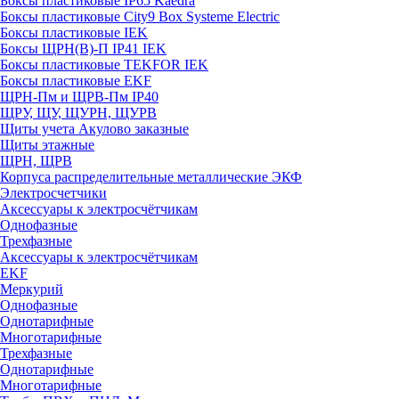
Боксы пластиковые IP65 Kaedra
Боксы пластиковые City9 Box Systeme Electric
Боксы пластиковые IEK
Боксы ЩРН(В)-П IP41 IEK
Боксы пластиковые TEKFOR IEK
Боксы пластиковые EKF
ЩРН-Пм и ЩРВ-Пм IP40
ЩРУ, ЩУ, ЩУРН, ЩУРВ
Щиты учета Акулово заказные
Щиты этажные
ЩРН, ЩРВ
Корпуса распределительные металлические ЭКФ
Электросчетчики
Аксессуары к электросчётчикам
Однофазные
Трехфазные
Аксессуары к электросчётчикам
EKF
Меркурий
Однофазные
Однотарифные
Многотарифные
Трехфазные
Однотарифные
Многотарифные