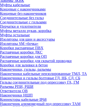
Зажимы 3КВК
Муфты кабельные
Концевые с наконечниками
Концевые без наконечников
Соединительные без гильз
Соединительные с гильзами
Перчатки и уплотнители
Муфты металло рукав- коробка
Муфты остальные
Изоляторы для шин и аксессуары
Изоляторы SM «бочка»
Коробки распаячные ПВХ
Распаячные коробки ДКС
Распаячные коробки для ОП
Распаячные коробки для скрытой проводки
Коробки для заливки в бетон
Наконечники, гильзы, разъемы
Наконечники кабельные неизолированные ТМЛ, ТА
Наконечники и гильзы болтовые ГД, НБ, СД, СБ
Гильзы соединительные под опрессовку ГА, ГМ
Разъемы РПИ, РШИ
Ответвители ОВ
Наконечники НШП
Коннекторы кабельные IP68
Наконечник алюмомедный под опрессовку ТАМ