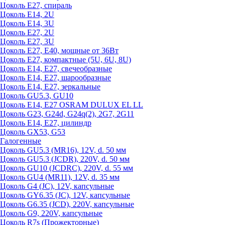
Цоколь Е27, спираль
Цоколь Е14, 2U
Цоколь Е14, 3U
Цоколь Е27, 2U
Цоколь Е27, 3U
Цоколь Е27, Е40, мощные от 36Вт
Цоколь Е27, компактные (5U, 6U, 8U)
Цоколь Е14, Е27, свечеобразные
Цоколь Е14, Е27, шарообразные
Цоколь Е14, Е27, зеркальные
Цоколь GU5.3, GU10
Цоколь Е14, Е27 OSRAM DULUX EL LL
Цоколь G23, G24d, G24q(2), 2G7, 2G11
Цоколь Е14, Е27, цилиндр
Цоколь GX53, G53
Галогенные
Цоколь GU5.3 (MR16), 12V, d. 50 мм
Цоколь GU5.3 (JCDR), 220V, d. 50 мм
Цоколь GU10 (JCDRC), 220V, d. 55 мм
Цоколь GU4 (MR11), 12V, d. 35 мм
Цоколь G4 (JC), 12V, капсульные
Цоколь GY6.35 (JC), 12V, капсульные
Цоколь G6.35 (JCD), 220V, капсульные
Цоколь G9, 220V, капсульные
Цоколь R7s (Прожекторные)