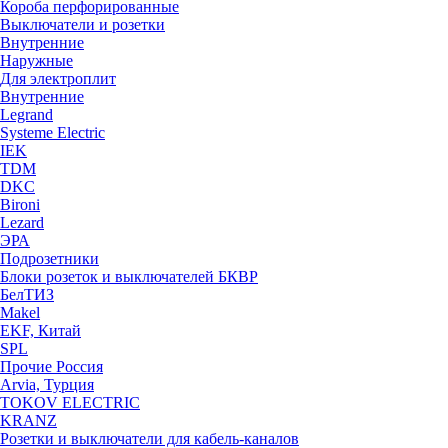
Короба перфорированные
Выключатели и розетки
Внутренние
Наружные
Для электроплит
Внутренние
Legrand
Systeme Electric
IEK
TDM
DKC
Bironi
Lezard
ЭРА
Подрозетники
Блоки розеток и выключателей БКВР
БелТИЗ
Makel
EKF, Китай
SPL
Прочие Россия
Arvia, Турция
TOKOV ELECTRIC
KRANZ
Розетки и выключатели для кабель-каналов