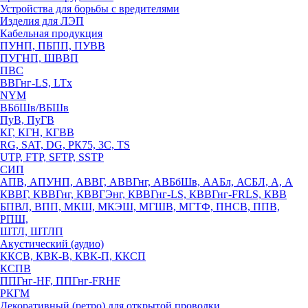
Устройства для борьбы с вредителями
Изделия для ЛЭП
Кабельная продукция
ПУНП, ПБПП, ПУВВ
ПУГНП, ШВВП
ПВС
ВВГнг-LS, LTx
NYM
ВБбШв/ВБШв
ПуВ, ПуГВ
КГ, КГН, КГВВ
RG, SAT, DG, РК75, 3С, TS
UTP, FTP, SFTP, SSTP
СИП
АПВ, АПУНП, АВВГ, АВВГнг, АВБбШв, ААБл, АСБЛ, А, А
КВВГ, КВВГнг, КВВГЭнг, КВВГнг-LS, КВВГнг-FRLS, КВВ
БПВЛ, ВПП, МКШ, МКЭШ, МГШВ, МГТФ, ПНСВ, ППВ,
РПШ,
ШТЛ, ШТЛП
Акустический (аудио)
ККСВ, КВК-В, КВК-П, ККСП
КСПВ
ППГнг-HF, ППГнг-FRHF
РКГМ
Декоративный (ретро) для открытой проводки