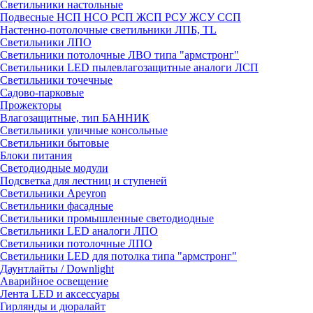
Светильники настольные
Подвесные НСП НСО РСП ЖСП РСУ ЖСУ ССП
Настенно-потолочные светильники ЛПБ, TL
Светильники ЛПО
Светильники потолочные ЛВО типа "армстронг"
Светильники LED пылевлагозащитные аналоги ЛСП
Светильники точечные
Садово-парковые
Прожекторы
Влагозащитные, тип БАННИК
Светильники уличные консольные
Светильники бытовые
Блоки питания
Светодиодные модули
Подсветка для лестниц и ступеней
Светильники Apeyron
Светильники фасадные
Светильники промышленные светодиодные
Светильники LED аналоги ЛПО
Светильники потолочные ЛПО
Светильники LED для потолка типа "армстронг"
Даунтлайты / Downlight
Аварийное освещение
Лента LED и аксессуары
Гирлянды и дюралайт