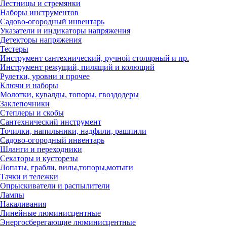
Лестницы и стремянки
Наборы инструментов
Садово-огородный инвентарь
Указатели и индикаторы напряжения
Детекторы напряжения
Тестеры
Инструмент сантехнический, ручной столярный и пр.
Инструмент режущий, пилящий и колющий
Рулетки, уровни и прочее
Ключи и наборы
Молотки, кувалды, топоры, гвоздодеры
Заклепочники
Степлеры и скобы
Сантехнический инструмент
Точилки, напильники, надфили, рашпили
Садово-огородный инвентарь
Шланги и переходники
Секаторы и кусторезы
Лопаты, грабли, вилы,топоры,мотыги
Тачки и тележки
Опрыскиватели и распылители
Лампы
Накаливания
Линейные люминисцентные
Энергосберегающие люминисцентные