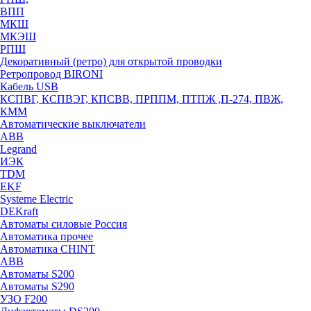
ВПП
МКШ
МКЭШ
РПШ
Декоративный (ретро) для открытой проводки
Ретропровод BIRONI
Кабель USB
КСПВГ, КСПВЭГ, КПСВВ, ПРППМ, ПТПЖ ,П-274, ПВЖ,
КММ
Автоматические выключатели
ABB
Legrand
ИЭК
TDM
EKF
Systeme Electric
DEKraft
Автоматы силовые Россия
Автоматика прочее
Автоматика CHINT
ABB
Автоматы S200
Автоматы S290
УЗО F200