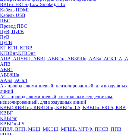
ВВГнг-FRLS (Low Smoke), LTx
Кабель HDMI
Кабель USB
ПВС
Провод ПВС
ПуВ, ПуГВ
ПуВ
ПуГВ
КГ, КГН, КГВВ
КГВВнг,КГВЭнг
АПВ, АПУНП, АВВГ, АВВГнг, АВБбШв, ААБл, АСБЛ, А, А
АПВ
АВВГ
АВБбШв
ААБл, АСБЛ
А - провод алюминиевый, неизолированный, для воздушных
линий
АС - провод алюминиевый, со стальным сердечником,
неизолированный, для воздушных линий
КВВГ, КВВГнг, КВВГЭнг, КВВГнг-LS, КВВГнг-FRLS, КВВ
КВВГ
КВВГнг
КВВГнг-LS
БПВЛ, ВПП, МКШ, МКЭШ, МГШВ, МГТФ, ПНСВ, ППВ,
РПШ,