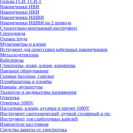
Гильзы ГСИ, ГСИ-Т
Наконечники НВИ
Наконечники НКИ
Наконечники НШВИ
Наконечники НШВИ на 2 провода
Строительно-монтажный инструмент
Спецодежда
Охрана труда
Мультиметры и клещи
Иструмент для опрессовки кабельных наконечников
Металлодетекторы
Кабелерезы
Стрипперы, ножи, клещи, кримперы
Паяльное оборудование
Газовые баллоны, горелки
Пломбираторы и пломбы
Наморы, мультитулы
Указатели и индикаторы напряжения
Отвертки
Отвертки 1000V
Пассатижи, клещи, кусачки и прочее 1000V
Инструмент сантехнический, ручной столярный и пр.
Инструмент для слаботочных кабелей
Измерители расстояния
Средства защиты от электротока