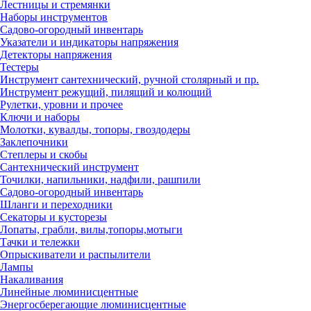
Лестницы и стремянки
Наборы инструментов
Садово-огородный инвентарь
Указатели и индикаторы напряжения
Детекторы напряжения
Тестеры
Инструмент сантехнический, ручной столярный и пр.
Инструмент режущий, пилящий и колющий
Рулетки, уровни и прочее
Ключи и наборы
Молотки, кувалды, топоры, гвоздодеры
Заклепочники
Степлеры и скобы
Сантехнический инструмент
Точилки, напильники, надфили, рашпили
Садово-огородный инвентарь
Шланги и переходники
Секаторы и кусторезы
Лопаты, грабли, вилы,топоры,мотыги
Тачки и тележки
Опрыскиватели и распылители
Лампы
Накаливания
Линейные люминисцентные
Энергосберегающие люминисцентные