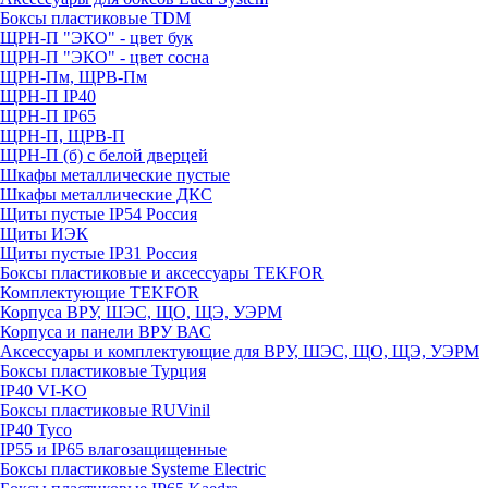
Боксы пластиковые TDM
ЩРН-П "ЭКО" - цвет бук
ЩРН-П "ЭКО" - цвет сосна
ЩРН-Пм, ЩРВ-Пм
ЩРН-П IP40
ЩРН-П IP65
ЩРН-П, ЩРВ-П
ЩРН-П (б) с белой дверцей
Шкафы металлические пустые
Шкафы металлические ДКС
Щиты пустые IP54 Россия
Щиты ИЭК
Щиты пустые IP31 Россия
Боксы пластиковые и аксессуары TEKFOR
Комплектующие TEKFOR
Корпуса ВРУ, ШЭС, ЩО, ЩЭ, УЭРМ
Корпуса и панели ВРУ ВАС
Аксессуары и комплектующие для ВРУ, ШЭС, ЩО, ЩЭ, УЭРМ
Боксы пластиковые Турция
IP40 VI-KO
Боксы пластиковые RUVinil
IP40 Тусо
IP55 и IP65 влагозащищенные
Боксы пластиковые Systeme Electric