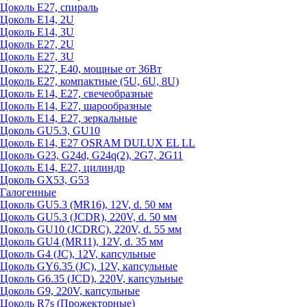
Цоколь Е27, спираль
Цоколь Е14, 2U
Цоколь Е14, 3U
Цоколь Е27, 2U
Цоколь Е27, 3U
Цоколь Е27, Е40, мощные от 36Вт
Цоколь Е27, компактные (5U, 6U, 8U)
Цоколь Е14, Е27, свечеобразные
Цоколь Е14, Е27, шарообразные
Цоколь Е14, Е27, зеркальные
Цоколь GU5.3, GU10
Цоколь Е14, Е27 OSRAM DULUX EL LL
Цоколь G23, G24d, G24q(2), 2G7, 2G11
Цоколь Е14, Е27, цилиндр
Цоколь GX53, G53
Галогенные
Цоколь GU5.3 (MR16), 12V, d. 50 мм
Цоколь GU5.3 (JCDR), 220V, d. 50 мм
Цоколь GU10 (JCDRC), 220V, d. 55 мм
Цоколь GU4 (MR11), 12V, d. 35 мм
Цоколь G4 (JC), 12V, капсульные
Цоколь GY6.35 (JC), 12V, капсульные
Цоколь G6.35 (JCD), 220V, капсульные
Цоколь G9, 220V, капсульные
Цоколь R7s (Прожекторные)