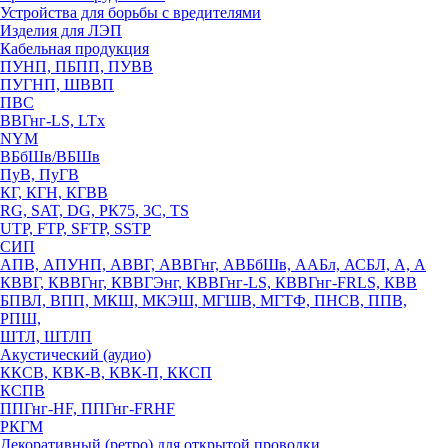
Устройства для борьбы с вредителями
Изделия для ЛЭП
Кабельная продукция
ПУНП, ПБПП, ПУВВ
ПУГНП, ШВВП
ПВС
ВВГнг-LS, LTx
NYM
ВБбШв/ВБШв
ПуВ, ПуГВ
КГ, КГН, КГВВ
RG, SAT, DG, РК75, 3С, TS
UTP, FTP, SFTP, SSTP
СИП
АПВ, АПУНП, АВВГ, АВВГнг, АВБбШв, ААБл, АСБЛ, А, А
КВВГ, КВВГнг, КВВГЭнг, КВВГнг-LS, КВВГнг-FRLS, КВВ
БПВЛ, ВПП, МКШ, МКЭШ, МГШВ, МГТФ, ПНСВ, ППВ,
РПШ,
ШТЛ, ШТЛП
Акустический (аудио)
ККСВ, КВК-В, КВК-П, ККСП
КСПВ
ППГнг-HF, ППГнг-FRHF
РКГМ
Декоративный (ретро) для открытой проводки