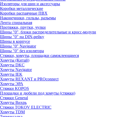
Изоляторы для шин и аксессуары
Коробки металлические
Коробки распаячные ПВХ
Наконечники, гильзы, разъемы
Лента спиральная
Протяжки, прутки, чулки
Шины "0", блоки распределительные и кросс-модули
Шины "0" на DIN-рейку
Шины в корпусе
Шины "0" Navigator
Шины "0" без изолятора
Стяжки, хомуты, площадки самоклеющиеся
Хомуты (Китай)
Хомуты DKC
Хомуты Navigator
Хомуты IEK
Хомуты REXANT и PROconnect
Хомуты ЭРА
Стяжки KOPOS
Площадки и дюбели под хомуты (стяжки)
Стяжки General
Хомуты Вихрь
Стяжки TOKOV ELECTRIC
Хомуты TDM
Термоусадка