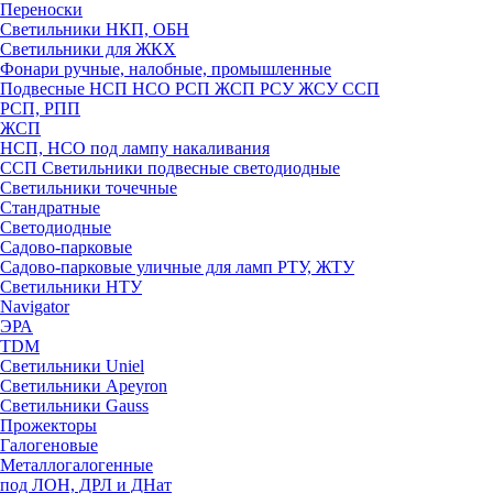
Переноски
Светильники НКП, ОБН
Светильники для ЖКХ
Фонари ручные, налобные, промышленные
Подвесные НСП НСО РСП ЖСП РСУ ЖСУ ССП
РСП, РПП
ЖСП
НСП, НСО под лампу накаливания
ССП Светильники подвесные светодиодные
Светильники точечные
Стандратные
Светодиодные
Садово-парковые
Садово-парковые уличные для ламп РТУ, ЖТУ
Светильники НТУ
Navigator
ЭРА
TDM
Светильники Uniel
Светильники Apeyron
Светильники Gauss
Прожекторы
Галогеновые
Металлогалогенные
под ЛОН, ДРЛ и ДНат