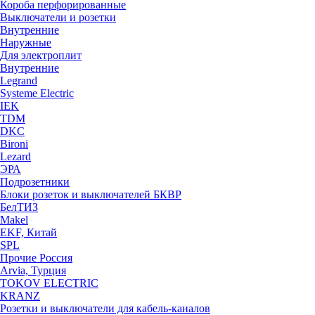
Короба перфорированные
Выключатели и розетки
Внутренние
Наружные
Для электроплит
Внутренние
Legrand
Systeme Electric
IEK
TDM
DKC
Bironi
Lezard
ЭРА
Подрозетники
Блоки розеток и выключателей БКВР
БелТИЗ
Makel
EKF, Китай
SPL
Прочие Россия
Arvia, Турция
TOKOV ELECTRIC
KRANZ
Розетки и выключатели для кабель-каналов