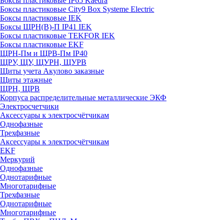
Боксы пластиковые IP65 Kaedra
Боксы пластиковые City9 Box Systeme Electric
Боксы пластиковые IEK
Боксы ЩРН(В)-П IP41 IEK
Боксы пластиковые TEKFOR IEK
Боксы пластиковые EKF
ЩРН-Пм и ЩРВ-Пм IP40
ЩРУ, ЩУ, ЩУРН, ЩУРВ
Щиты учета Акулово заказные
Щиты этажные
ЩРН, ЩРВ
Корпуса распределительные металлические ЭКФ
Электросчетчики
Аксессуары к электросчётчикам
Однофазные
Трехфазные
Аксессуары к электросчётчикам
EKF
Меркурий
Однофазные
Однотарифные
Многотарифные
Трехфазные
Однотарифные
Многотарифные