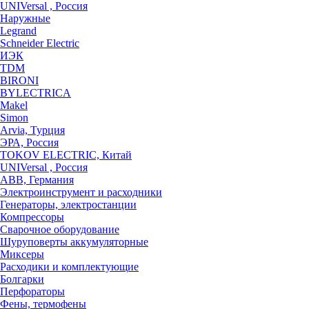
UNIVersal , Россия
Наружные
Legrand
Schneider Electric
ИЭК
TDM
BIRONI
BYLECTRICA
Makel
Simon
Arvia, Турция
ЭРА, Россия
TOKOV ELECTRIC, Китай
UNIVersal , Россия
ABB, Германия
Электроинструмент и расходники
Генераторы, электростанции
Компрессоры
Сварочное оборудование
Шуруповерты аккумуляторные
Миксеры
Расходики и комплектующие
Болгарки
Перфораторы
Фены, термофены