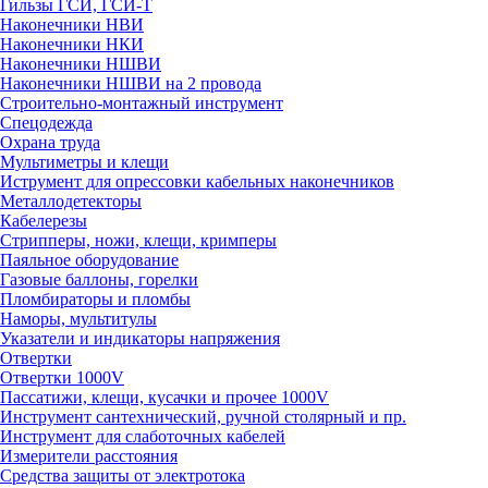
Гильзы ГСИ, ГСИ-Т
Наконечники НВИ
Наконечники НКИ
Наконечники НШВИ
Наконечники НШВИ на 2 провода
Строительно-монтажный инструмент
Спецодежда
Охрана труда
Мультиметры и клещи
Иструмент для опрессовки кабельных наконечников
Металлодетекторы
Кабелерезы
Стрипперы, ножи, клещи, кримперы
Паяльное оборудование
Газовые баллоны, горелки
Пломбираторы и пломбы
Наморы, мультитулы
Указатели и индикаторы напряжения
Отвертки
Отвертки 1000V
Пассатижи, клещи, кусачки и прочее 1000V
Инструмент сантехнический, ручной столярный и пр.
Инструмент для слаботочных кабелей
Измерители расстояния
Средства защиты от электротока