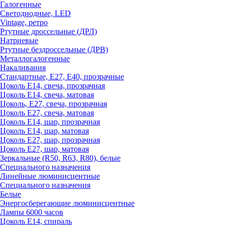
Галогенные
Светодиодные, LED
Vintage, ретро
Ртутные дроссельные (ДРЛ)
Натриевые
Ртутные бездроссельные (ДРВ)
Металлогалогенные
Накаливания
Стандартные, Е27, Е40, прозрачные
Цоколь Е14, свеча, прозрачная
Цоколь Е14, свеча, матовая
Цоколь, Е27, свеча, прозрачная
Цоколь Е27, свеча, матовая
Цоколь Е14, шар, прозрачная
Цоколь Е14, шар, матовая
Цоколь Е27, шар, прозрачная
Цоколь Е27, шар, матовая
Зеркальные (R50, R63, R80), белые
Специального назначения
Линейные люминисцентные
Специального назначения
Белые
Энергосберегающие люминисцентные
Лампы 6000 часов
Цоколь Е14, спираль