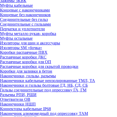
Зажимы 3КВК
Муфты кабельные
Концевые с наконечниками
Концевые без наконечников
Соединительные без гильз
Соединительные с гильзами
Перчатки и уплотнители
Муфты металло рукав- коробка
Муфты остальные
Изоляторы для шин и аксессуары
Изоляторы SM «бочка»
Коробки распаячные ПВХ
Распаячные коробки ДКС
Распаячные коробки для ОП
Распаячные коробки для скрытой проводки
Коробки для заливки в бетон
Наконечники, гильзы, разъемы
Наконечники кабельные неизолированные ТМЛ, ТА
Наконечники и гильзы болтовые ГД, НБ, СД, СБ
Гильзы соединительные под опрессовку ГА, ГМ
Разъемы РПИ, РШИ
Ответвители ОВ
Наконечники НШП
Коннекторы кабельные IP68
Наконечник алюмомедный под опрессовку ТАМ