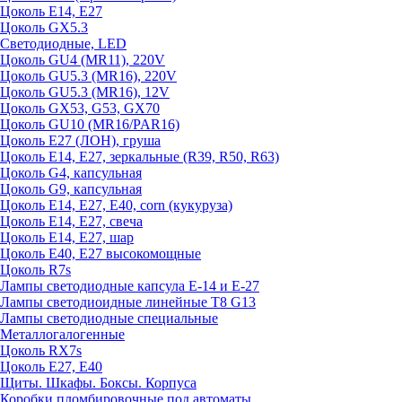
Цоколь E14, E27
Цоколь GX5.3
Светодиодные, LED
Цоколь GU4 (MR11), 220V
Цоколь GU5.3 (MR16), 220V
Цоколь GU5.3 (MR16), 12V
Цоколь GX53, G53, GX70
Цоколь GU10 (MR16/PAR16)
Цоколь Е27 (ЛОН), груша
Цоколь Е14, Е27, зеркальные (R39, R50, R63)
Цоколь G4, капсульная
Цоколь G9, капсульная
Цоколь Е14, Е27, Е40, corn (кукуруза)
Цоколь Е14, Е27, свеча
Цоколь Е14, Е27, шар
Цоколь Е40, Е27 высокомощные
Цоколь R7s
Лампы светодиодные капсула Е-14 и Е-27
Лампы светодиоидные линейные T8 G13
Лампы светодиодные специальные
Металлогалогенные
Цоколь RX7s
Цоколь Е27, E40
Щиты. Шкафы. Боксы. Корпуса
Коробки пломбировочные под автоматы