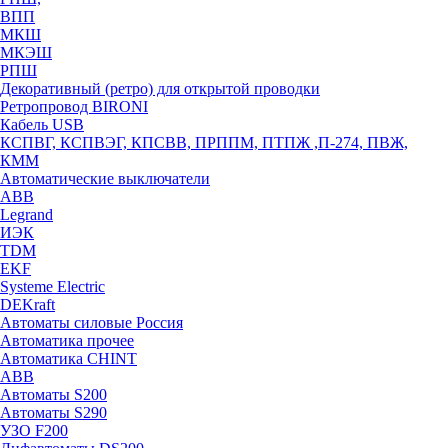
ВПП
МКШ
МКЭШ
РПШ
Декоративный (ретро) для открытой проводки
Ретропровод BIRONI
Кабель USB
КСПВГ, КСПВЭГ, КПСВВ, ПРППМ, ПТПЖ ,П-274, ПВЖ,
КММ
Автоматические выключатели
ABB
Legrand
ИЭК
TDM
EKF
Systeme Electric
DEKraft
Автоматы силовые Россия
Автоматика прочее
Автоматика CHINT
ABB
Автоматы S200
Автоматы S290
УЗО F200