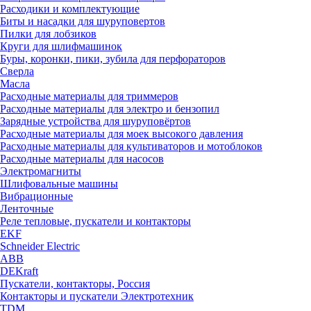
Расходики и комплектующие
Биты и насадки для шуруповертов
Пилки для лобзиков
Круги для шлифмашинок
Буры, коронки, пики, зубила для перфораторов
Сверла
Масла
Расходные материалы для триммеров
Расходные материалы для электро и бензопил
Зарядные устройства для шуруповёртов
Расходные материалы для моек высокого давления
Расходные материалы для культиваторов и мотоблоков
Расходные материалы для насосов
Электромагниты
Шлифовальные машины
Вибрационные
Ленточные
Реле тепловые, пускатели и контакторы
EKF
Schneider Electric
ABB
DEKraft
Пускатели, контакторы, Россия
Контакторы и пускатели Электротехник
TDM