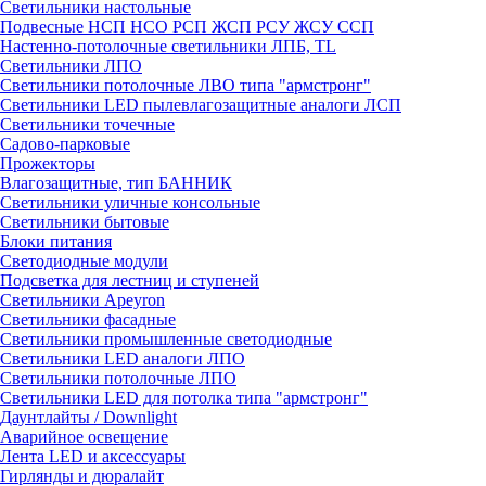
Светильники настольные
Подвесные НСП НСО РСП ЖСП РСУ ЖСУ ССП
Настенно-потолочные светильники ЛПБ, TL
Светильники ЛПО
Светильники потолочные ЛВО типа "армстронг"
Светильники LED пылевлагозащитные аналоги ЛСП
Светильники точечные
Садово-парковые
Прожекторы
Влагозащитные, тип БАННИК
Светильники уличные консольные
Светильники бытовые
Блоки питания
Светодиодные модули
Подсветка для лестниц и ступеней
Светильники Apeyron
Светильники фасадные
Светильники промышленные светодиодные
Светильники LED аналоги ЛПО
Светильники потолочные ЛПО
Светильники LED для потолка типа "армстронг"
Даунтлайты / Downlight
Аварийное освещение
Лента LED и аксессуары
Гирлянды и дюралайт