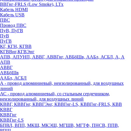
ВВГнг-FRLS (Low Smoke), LTx
Кабель HDMI
Кабель USB
ПВС
Провод ПВС
ПуВ, ПуГВ
ПуВ
ПуГВ
КГ, КГН, КГВВ
КГВВнг,КГВЭнг
АПВ, АПУНП, АВВГ, АВВГнг, АВБбШв, ААБл, АСБЛ, А, А
АПВ
АВВГ
АВБбШв
ААБл, АСБЛ
А - провод алюминиевый, неизолированный, для воздушных
линий
АС - провод алюминиевый, со стальным сердечником,
неизолированный, для воздушных линий
КВВГ, КВВГнг, КВВГЭнг, КВВГнг-LS, КВВГнг-FRLS, КВВ
КВВГ
КВВГнг
КВВГнг-LS
БПВЛ, ВПП, МКШ, МКЭШ, МГШВ, МГТФ, ПНСВ, ППВ,
РПШ,