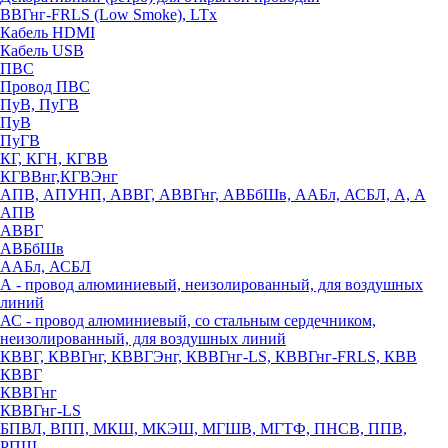
ВВГнг-FRLS (Low Smoke), LTx
Кабель HDMI
Кабель USB
ПВС
Провод ПВС
ПуВ, ПуГВ
ПуВ
ПуГВ
КГ, КГН, КГВВ
КГВВнг,КГВЭнг
АПВ, АПУНП, АВВГ, АВВГнг, АВБбШв, ААБл, АСБЛ, А, А
АПВ
АВВГ
АВБбШв
ААБл, АСБЛ
А - провод алюминиевый, неизолированный, для воздушных
линий
АС - провод алюминиевый, со стальным сердечником,
неизолированный, для воздушных линий
КВВГ, КВВГнг, КВВГЭнг, КВВГнг-LS, КВВГнг-FRLS, КВВ
КВВГ
КВВГнг
КВВГнг-LS
БПВЛ, ВПП, МКШ, МКЭШ, МГШВ, МГТФ, ПНСВ, ППВ,
РПШ,