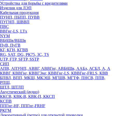
Устройства для борьбы с вредителями
Изделия для ЛЭП
Кабельная продукция
ПУНП, ПБПП, ПУВВ
ПУГНП, ШВВП
ПВС
ВВГнг-LS, LTx
NYM
ВБбШв/ВБШв
ПуВ, ПуГВ
КГ, КГН, КГВВ
RG, SAT, DG, РК75, 3С, TS
UTP, FTP, SFTP, SSTP
СИП
АПВ, АПУНП, АВВГ, АВВГнг, АВБбШв, ААБл, АСБЛ, А, А
КВВГ, КВВГнг, КВВГЭнг, КВВГнг-LS, КВВГнг-FRLS, КВВ
БПВЛ, ВПП, МКШ, МКЭШ, МГШВ, МГТФ, ПНСВ, ППВ,
РПШ,
ШТЛ, ШТЛП
Акустический (аудио)
ККСВ, КВК-В, КВК-П, ККСП
КСПВ
ППГнг-HF, ППГнг-FRHF
РКГМ
Декоративный (ретро) для открытой проводки