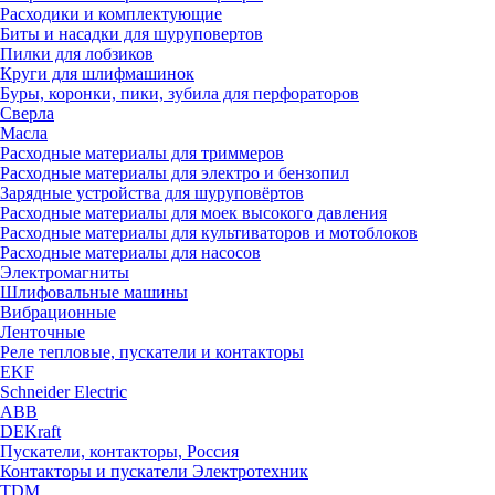
Расходики и комплектующие
Биты и насадки для шуруповертов
Пилки для лобзиков
Круги для шлифмашинок
Буры, коронки, пики, зубила для перфораторов
Сверла
Масла
Расходные материалы для триммеров
Расходные материалы для электро и бензопил
Зарядные устройства для шуруповёртов
Расходные материалы для моек высокого давления
Расходные материалы для культиваторов и мотоблоков
Расходные материалы для насосов
Электромагниты
Шлифовальные машины
Вибрационные
Ленточные
Реле тепловые, пускатели и контакторы
EKF
Schneider Electric
ABB
DEKraft
Пускатели, контакторы, Россия
Контакторы и пускатели Электротехник
TDM