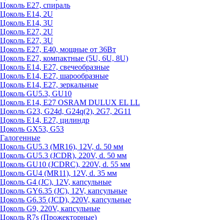
Цоколь Е27, спираль
Цоколь Е14, 2U
Цоколь Е14, 3U
Цоколь Е27, 2U
Цоколь Е27, 3U
Цоколь Е27, Е40, мощные от 36Вт
Цоколь Е27, компактные (5U, 6U, 8U)
Цоколь Е14, Е27, свечеобразные
Цоколь Е14, Е27, шарообразные
Цоколь Е14, Е27, зеркальные
Цоколь GU5.3, GU10
Цоколь Е14, Е27 OSRAM DULUX EL LL
Цоколь G23, G24d, G24q(2), 2G7, 2G11
Цоколь Е14, Е27, цилиндр
Цоколь GX53, G53
Галогенные
Цоколь GU5.3 (MR16), 12V, d. 50 мм
Цоколь GU5.3 (JCDR), 220V, d. 50 мм
Цоколь GU10 (JCDRC), 220V, d. 55 мм
Цоколь GU4 (MR11), 12V, d. 35 мм
Цоколь G4 (JC), 12V, капсульные
Цоколь GY6.35 (JC), 12V, капсульные
Цоколь G6.35 (JCD), 220V, капсульные
Цоколь G9, 220V, капсульные
Цоколь R7s (Прожекторные)