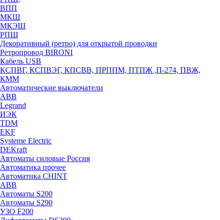
ВПП
МКШ
МКЭШ
РПШ
Декоративный (ретро) для открытой проводки
Ретропровод BIRONI
Кабель USB
КСПВГ, КСПВЭГ, КПСВВ, ПРППМ, ПТПЖ ,П-274, ПВЖ,
КММ
Автоматические выключатели
ABB
Legrand
ИЭК
TDM
EKF
Systeme Electric
DEKraft
Автоматы силовые Россия
Автоматика прочее
Автоматика CHINT
ABB
Автоматы S200
Автоматы S290
УЗО F200