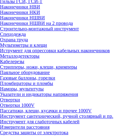
Гильзы ГСИ, ГСИ-Т
Наконечники НВИ
Наконечники НКИ
Наконечники НШВИ
Наконечники НШВИ на 2 провода
Строительно-монтажный инструмент
Спецодежда
Охрана труда
Мультиметры и клещи
Иструмент для опрессовки кабельных наконечников
Металлодетекторы
Кабелерезы
Стрипперы, ножи, клещи, кримперы
Паяльное оборудование
Газовые баллоны, горелки
Пломбираторы и пломбы
Наморы, мультитулы
Указатели и индикаторы напряжения
Отвертки
Отвертки 1000V
Пассатижи, клещи, кусачки и прочее 1000V
Инструмент сантехнический, ручной столярный и пр.
Инструмент для слаботочных кабелей
Измерители расстояния
Средства защиты от электротока