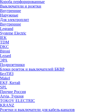
Короба перфорированные
Выключатели и розетки
Внутренние
Наружные
Для электроплит
Внутренние
Legrand
Systeme Electric
IEK
TDM
DKC
Bironi
Lezard
ЭРА
Подрозетники
Блоки розеток и выключателей БКВР
БелТИЗ
Makel
EKF, Китай
SPL
Прочие Россия
Arvia, Турция
TOKOV ELECTRIC
KRANZ
Розетки и выключатели для кабель-каналов