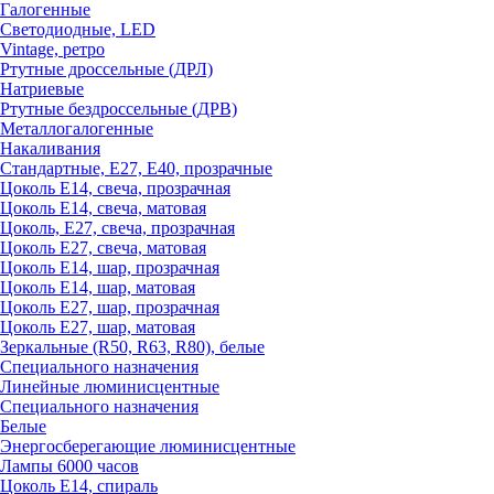
Галогенные
Светодиодные, LED
Vintage, ретро
Ртутные дроссельные (ДРЛ)
Натриевые
Ртутные бездроссельные (ДРВ)
Металлогалогенные
Накаливания
Стандартные, Е27, Е40, прозрачные
Цоколь Е14, свеча, прозрачная
Цоколь Е14, свеча, матовая
Цоколь, Е27, свеча, прозрачная
Цоколь Е27, свеча, матовая
Цоколь Е14, шар, прозрачная
Цоколь Е14, шар, матовая
Цоколь Е27, шар, прозрачная
Цоколь Е27, шар, матовая
Зеркальные (R50, R63, R80), белые
Специального назначения
Линейные люминисцентные
Специального назначения
Белые
Энергосберегающие люминисцентные
Лампы 6000 часов
Цоколь Е14, спираль