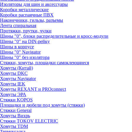
Изоляторы для шин и аксессуары
Коробки металлические
Коробки распаячные ПВХ
Наконечники, гильзы, разъемы
Лента спиральная
Протяжки, прутки, чулки
Шины "0", блоки распределительные и кросс-модули
Шины "0" на DIN-рейку
Шины в корпусе
Шины "0" Navigator
Шины "0" без изолятора
Стяжки, хомуты, площадки самоклеющиеся
Хомуты (Китай)
Хомуты DKC
Хомуты Navigator
Хомуты IEK
Хомуты REXANT и PROconnect
Хомуты ЭРА
Стяжки KOPOS
Площадки и дюбели под хомуты (стяжки)
Стяжки General
Хомуты Вихрь
Стяжки TOKOV ELECTRIC
Хомуты TDM
Термоусадка