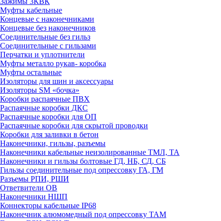
Зажимы 3КВК
Муфты кабельные
Концевые с наконечниками
Концевые без наконечников
Соединительные без гильз
Соединительные с гильзами
Перчатки и уплотнители
Муфты металло рукав- коробка
Муфты остальные
Изоляторы для шин и аксессуары
Изоляторы SM «бочка»
Коробки распаячные ПВХ
Распаячные коробки ДКС
Распаячные коробки для ОП
Распаячные коробки для скрытой проводки
Коробки для заливки в бетон
Наконечники, гильзы, разъемы
Наконечники кабельные неизолированные ТМЛ, ТА
Наконечники и гильзы болтовые ГД, НБ, СД, СБ
Гильзы соединительные под опрессовку ГА, ГМ
Разъемы РПИ, РШИ
Ответвители ОВ
Наконечники НШП
Коннекторы кабельные IP68
Наконечник алюмомедный под опрессовку ТАМ