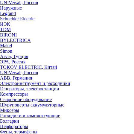
UNIVersal , Россия
Наружные
Legrand
Schneider Electric
ИЭК
TDM
BIRONI
BYLECTRICA
Makel
Simon
Arvia, Турция
ЭРА, Россия
TOKOV ELECTRIC, Китай
UNIVersal , Россия
ABB, Германия
Электроинструмент и расходники
Генераторы, электростанции
Компрессоры
Сварочное оборудование
Шуруповерты аккумуляторные
Миксеры
Расходики и комплектующие
Болгарки
Перфораторы
Фены, термофены