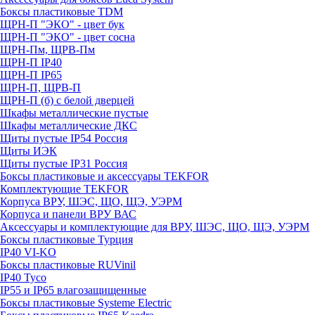
Боксы пластиковые TDM
ЩРН-П "ЭКО" - цвет бук
ЩРН-П "ЭКО" - цвет сосна
ЩРН-Пм, ЩРВ-Пм
ЩРН-П IP40
ЩРН-П IP65
ЩРН-П, ЩРВ-П
ЩРН-П (б) с белой дверцей
Шкафы металлические пустые
Шкафы металлические ДКС
Щиты пустые IP54 Россия
Щиты ИЭК
Щиты пустые IP31 Россия
Боксы пластиковые и аксессуары TEKFOR
Комплектующие TEKFOR
Корпуса ВРУ, ШЭС, ЩО, ЩЭ, УЭРМ
Корпуса и панели ВРУ ВАС
Аксессуары и комплектующие для ВРУ, ШЭС, ЩО, ЩЭ, УЭРМ
Боксы пластиковые Турция
IP40 VI-KO
Боксы пластиковые RUVinil
IP40 Тусо
IP55 и IP65 влагозащищенные
Боксы пластиковые Systeme Electric