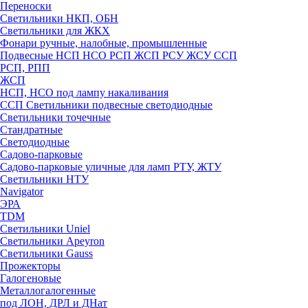
Переноски
Светильники НКП, ОБН
Светильники для ЖКХ
Фонари ручные, налобные, промышленные
Подвесные НСП НСО РСП ЖСП РСУ ЖСУ ССП
РСП, РПП
ЖСП
НСП, НСО под лампу накаливания
ССП Светильники подвесные светодиодные
Светильники точечные
Стандратные
Светодиодные
Садово-парковые
Садово-парковые уличные для ламп РТУ, ЖТУ
Светильники НТУ
Navigator
ЭРА
TDM
Светильники Uniel
Светильники Apeyron
Светильники Gauss
Прожекторы
Галогеновые
Металлогалогенные
под ЛОН, ДРЛ и ДНат