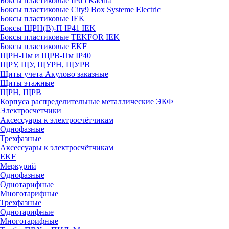
Боксы пластиковые IP65 Kaedra
Боксы пластиковые City9 Box Systeme Electric
Боксы пластиковые IEK
Боксы ЩРН(В)-П IP41 IEK
Боксы пластиковые TEKFOR IEK
Боксы пластиковые EKF
ЩРН-Пм и ЩРВ-Пм IP40
ЩРУ, ЩУ, ЩУРН, ЩУРВ
Щиты учета Акулово заказные
Щиты этажные
ЩРН, ЩРВ
Корпуса распределительные металлические ЭКФ
Электросчетчики
Аксессуары к электросчётчикам
Однофазные
Трехфазные
Аксессуары к электросчётчикам
EKF
Меркурий
Однофазные
Однотарифные
Многотарифные
Трехфазные
Однотарифные
Многотарифные