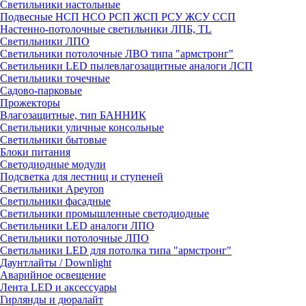
Светильники настольные
Подвесные НСП НСО РСП ЖСП РСУ ЖСУ ССП
Настенно-потолочные светильники ЛПБ, TL
Светильники ЛПО
Светильники потолочные ЛВО типа "армстронг"
Светильники LED пылевлагозащитные аналоги ЛСП
Светильники точечные
Садово-парковые
Прожекторы
Влагозащитные, тип БАННИК
Светильники уличные консольные
Светильники бытовые
Блоки питания
Светодиодные модули
Подсветка для лестниц и ступеней
Светильники Apeyron
Светильники фасадные
Светильники промышленные светодиодные
Светильники LED аналоги ЛПО
Светильники потолочные ЛПО
Светильники LED для потолка типа "армстронг"
Даунтлайты / Downlight
Аварийное освещение
Лента LED и аксессуары
Гирлянды и дюралайт