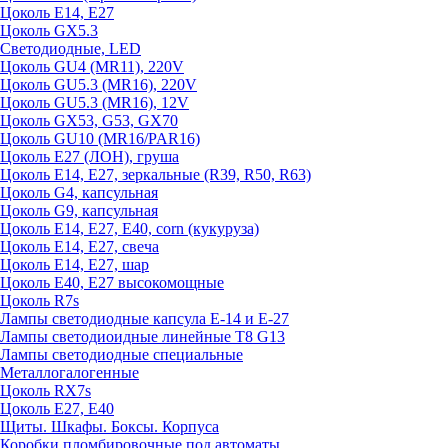
Цоколь E14, E27
Цоколь GX5.3
Светодиодные, LED
Цоколь GU4 (MR11), 220V
Цоколь GU5.3 (MR16), 220V
Цоколь GU5.3 (MR16), 12V
Цоколь GX53, G53, GX70
Цоколь GU10 (MR16/PAR16)
Цоколь Е27 (ЛОН), груша
Цоколь Е14, Е27, зеркальные (R39, R50, R63)
Цоколь G4, капсульная
Цоколь G9, капсульная
Цоколь Е14, Е27, Е40, corn (кукуруза)
Цоколь Е14, Е27, свеча
Цоколь Е14, Е27, шар
Цоколь Е40, Е27 высокомощные
Цоколь R7s
Лампы светодиодные капсула Е-14 и Е-27
Лампы светодиоидные линейные T8 G13
Лампы светодиодные специальные
Металлогалогенные
Цоколь RX7s
Цоколь Е27, E40
Щиты. Шкафы. Боксы. Корпуса
Коробки пломбировочные под автоматы