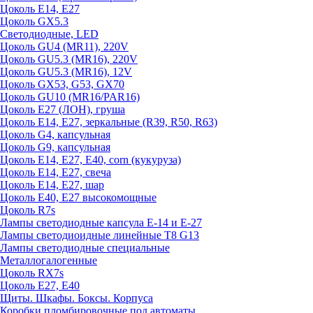
Цоколь E14, E27
Цоколь GX5.3
Светодиодные, LED
Цоколь GU4 (MR11), 220V
Цоколь GU5.3 (MR16), 220V
Цоколь GU5.3 (MR16), 12V
Цоколь GX53, G53, GX70
Цоколь GU10 (MR16/PAR16)
Цоколь Е27 (ЛОН), груша
Цоколь Е14, Е27, зеркальные (R39, R50, R63)
Цоколь G4, капсульная
Цоколь G9, капсульная
Цоколь Е14, Е27, Е40, corn (кукуруза)
Цоколь Е14, Е27, свеча
Цоколь Е14, Е27, шар
Цоколь Е40, Е27 высокомощные
Цоколь R7s
Лампы светодиодные капсула Е-14 и Е-27
Лампы светодиоидные линейные T8 G13
Лампы светодиодные специальные
Металлогалогенные
Цоколь RX7s
Цоколь Е27, E40
Щиты. Шкафы. Боксы. Корпуса
Коробки пломбировочные под автоматы