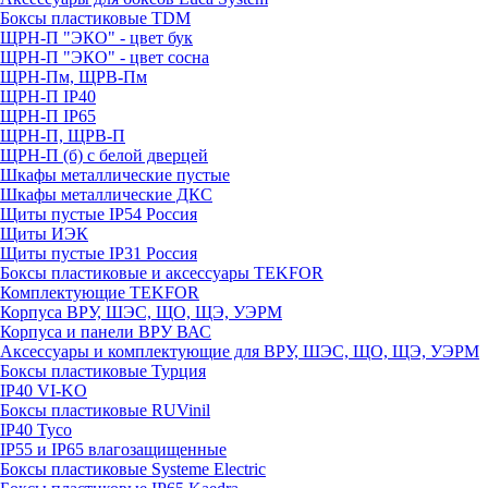
Боксы пластиковые TDM
ЩРН-П "ЭКО" - цвет бук
ЩРН-П "ЭКО" - цвет сосна
ЩРН-Пм, ЩРВ-Пм
ЩРН-П IP40
ЩРН-П IP65
ЩРН-П, ЩРВ-П
ЩРН-П (б) с белой дверцей
Шкафы металлические пустые
Шкафы металлические ДКС
Щиты пустые IP54 Россия
Щиты ИЭК
Щиты пустые IP31 Россия
Боксы пластиковые и аксессуары TEKFOR
Комплектующие TEKFOR
Корпуса ВРУ, ШЭС, ЩО, ЩЭ, УЭРМ
Корпуса и панели ВРУ ВАС
Аксессуары и комплектующие для ВРУ, ШЭС, ЩО, ЩЭ, УЭРМ
Боксы пластиковые Турция
IP40 VI-KO
Боксы пластиковые RUVinil
IP40 Тусо
IP55 и IP65 влагозащищенные
Боксы пластиковые Systeme Electric