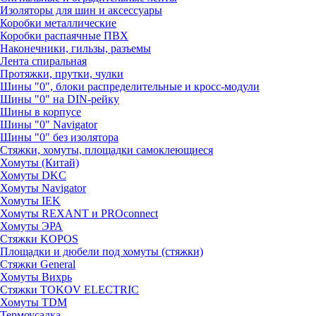
Изоляторы для шин и аксессуары
Коробки металлические
Коробки распаячные ПВХ
Наконечники, гильзы, разъемы
Лента спиральная
Протяжки, прутки, чулки
Шины "0", блоки распределительные и кросс-модули
Шины "0" на DIN-рейку
Шины в корпусе
Шины "0" Navigator
Шины "0" без изолятора
Стяжки, хомуты, площадки самоклеющиеся
Хомуты (Китай)
Хомуты DKC
Хомуты Navigator
Хомуты IEK
Хомуты REXANT и PROconnect
Хомуты ЭРА
Стяжки KOPOS
Площадки и дюбели под хомуты (стяжки)
Стяжки General
Хомуты Вихрь
Стяжки TOKOV ELECTRIC
Хомуты TDM
Термоусадка