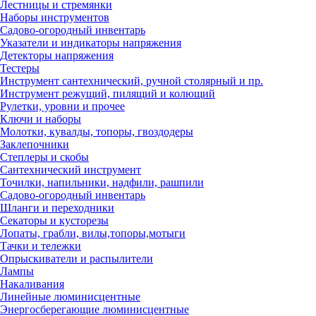
Лестницы и стремянки
Наборы инструментов
Садово-огородный инвентарь
Указатели и индикаторы напряжения
Детекторы напряжения
Тестеры
Инструмент сантехнический, ручной столярный и пр.
Инструмент режущий, пилящий и колющий
Рулетки, уровни и прочее
Ключи и наборы
Молотки, кувалды, топоры, гвоздодеры
Заклепочники
Степлеры и скобы
Сантехнический инструмент
Точилки, напильники, надфили, рашпили
Садово-огородный инвентарь
Шланги и переходники
Секаторы и кусторезы
Лопаты, грабли, вилы,топоры,мотыги
Тачки и тележки
Опрыскиватели и распылители
Лампы
Накаливания
Линейные люминисцентные
Энергосберегающие люминисцентные