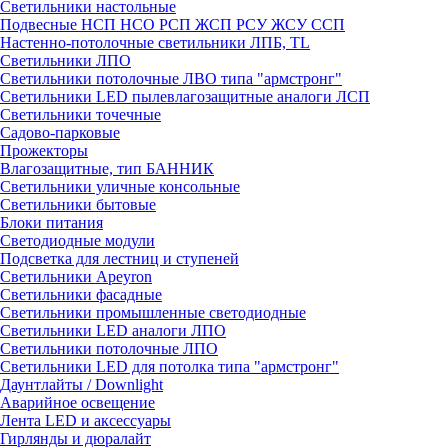
Светильники настольные
Подвесные НСП НСО РСП ЖСП РСУ ЖСУ ССП
Настенно-потолочные светильники ЛПБ, TL
Светильники ЛПО
Светильники потолочные ЛВО типа "армстронг"
Светильники LED пылевлагозащитные аналоги ЛСП
Светильники точечные
Садово-парковые
Прожекторы
Влагозащитные, тип БАННИК
Светильники уличные консольные
Светильники бытовые
Блоки питания
Светодиодные модули
Подсветка для лестниц и ступеней
Светильники Apeyron
Светильники фасадные
Светильники промышленные светодиодные
Светильники LED аналоги ЛПО
Светильники потолочные ЛПО
Светильники LED для потолка типа "армстронг"
Даунтлайты / Downlight
Аварийное освещение
Лента LED и аксессуары
Гирлянды и дюралайт