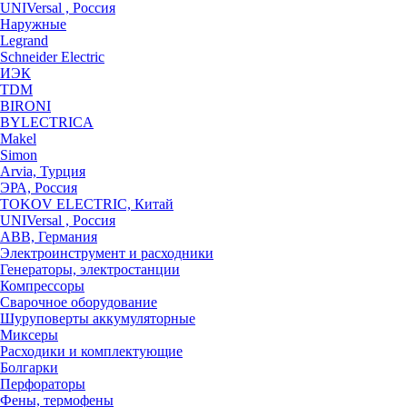
UNIVersal , Россия
Наружные
Legrand
Schneider Electric
ИЭК
TDM
BIRONI
BYLECTRICA
Makel
Simon
Arvia, Турция
ЭРА, Россия
TOKOV ELECTRIC, Китай
UNIVersal , Россия
ABB, Германия
Электроинструмент и расходники
Генераторы, электростанции
Компрессоры
Сварочное оборудование
Шуруповерты аккумуляторные
Миксеры
Расходики и комплектующие
Болгарки
Перфораторы
Фены, термофены