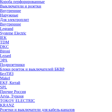
Короба перфорированные
Выключатели и розетки
Внутренние
Наружные
Для электроплит
Внутренние
Legrand
Systeme Electric
IEK
TDM
DKC
Bironi
Lezard
ЭРА
Подрозетники
Блоки розеток и выключателей БКВР
БелТИЗ
Makel
EKF, Китай
SPL
Прочие Россия
Arvia, Турция
TOKOV ELECTRIC
KRANZ
Розетки и выключатели для кабель-каналов