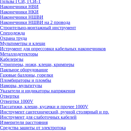
Гильзы ГСИ, ГСИ-Т
Наконечники НВИ
Наконечники НКИ
Наконечники НШВИ
Наконечники НШВИ на 2 провода
Строительно-монтажный инструмент
Спецодежда
Охрана труда
Мультиметры и клещи
Иструмент для опрессовки кабельных наконечников
Металлодетекторы
Кабелерезы
Стрипперы, ножи, клещи, кримперы
Паяльное оборудование
Газовые баллоны, горелки
Пломбираторы и пломбы
Наморы, мультитулы
Указатели и индикаторы напряжения
Отвертки
Отвертки 1000V
Пассатижи, клещи, кусачки и прочее 1000V
Инструмент сантехнический, ручной столярный и пр.
Инструмент для слаботочных кабелей
Измерители расстояния
Средства защиты от электротока