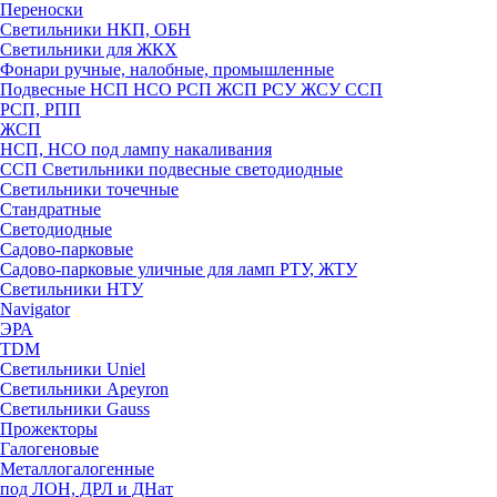
Переноски
Светильники НКП, ОБН
Светильники для ЖКХ
Фонари ручные, налобные, промышленные
Подвесные НСП НСО РСП ЖСП РСУ ЖСУ ССП
РСП, РПП
ЖСП
НСП, НСО под лампу накаливания
ССП Светильники подвесные светодиодные
Светильники точечные
Стандратные
Светодиодные
Садово-парковые
Садово-парковые уличные для ламп РТУ, ЖТУ
Светильники НТУ
Navigator
ЭРА
TDM
Светильники Uniel
Светильники Apeyron
Светильники Gauss
Прожекторы
Галогеновые
Металлогалогенные
под ЛОН, ДРЛ и ДНат