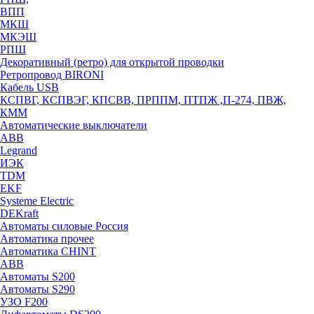
ВПП
МКШ
МКЭШ
РПШ
Декоративный (ретро) для открытой проводки
Ретропровод BIRONI
Кабель USB
КСПВГ, КСПВЭГ, КПСВВ, ПРППМ, ПТПЖ ,П-274, ПВЖ,
КММ
Автоматические выключатели
ABB
Legrand
ИЭК
TDM
EKF
Systeme Electric
DEKraft
Автоматы силовые Россия
Автоматика прочее
Автоматика CHINT
ABB
Автоматы S200
Автоматы S290
УЗО F200