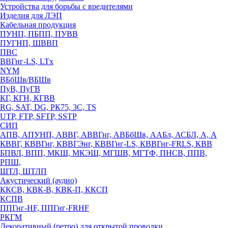
Устройства для борьбы с вредителями
Изделия для ЛЭП
Кабельная продукция
ПУНП, ПБПП, ПУВВ
ПУГНП, ШВВП
ПВС
ВВГнг-LS, LTx
NYM
ВБбШв/ВБШв
ПуВ, ПуГВ
КГ, КГН, КГВВ
RG, SAT, DG, РК75, 3С, TS
UTP, FTP, SFTP, SSTP
СИП
АПВ, АПУНП, АВВГ, АВВГнг, АВБбШв, ААБл, АСБЛ, А, А
КВВГ, КВВГнг, КВВГЭнг, КВВГнг-LS, КВВГнг-FRLS, КВВ
БПВЛ, ВПП, МКШ, МКЭШ, МГШВ, МГТФ, ПНСВ, ППВ,
РПШ,
ШТЛ, ШТЛП
Акустический (аудио)
ККСВ, КВК-В, КВК-П, ККСП
КСПВ
ППГнг-HF, ППГнг-FRHF
РКГМ
Декоративный (ретро) для открытой проводки