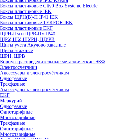
Боксы пластиковые IP65 Kaedra
Боксы пластиковые City9 Box Systeme Electric
Боксы пластиковые IEK
Боксы ЩРН(В)-П IP41 IEK
Боксы пластиковые TEKFOR IEK
Боксы пластиковые EKF
ЩРН-Пм и ЩРВ-Пм IP40
ЩРУ, ЩУ, ЩУРН, ЩУРВ
Щиты учета Акулово заказные
Щиты этажные
ЩРН, ЩРВ
Корпуса распределительные металлические ЭКФ
Электросчетчики
Аксессуары к электросчётчикам
Однофазные
Трехфазные
Аксессуары к электросчётчикам
EKF
Меркурий
Однофазные
Однотарифные
Многотарифные
Трехфазные
Однотарифные
Многотарифные