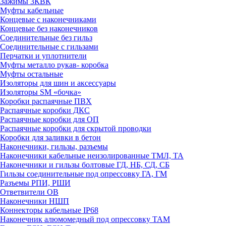
Зажимы 3КВК
Муфты кабельные
Концевые с наконечниками
Концевые без наконечников
Соединительные без гильз
Соединительные с гильзами
Перчатки и уплотнители
Муфты металло рукав- коробка
Муфты остальные
Изоляторы для шин и аксессуары
Изоляторы SM «бочка»
Коробки распаячные ПВХ
Распаячные коробки ДКС
Распаячные коробки для ОП
Распаячные коробки для скрытой проводки
Коробки для заливки в бетон
Наконечники, гильзы, разъемы
Наконечники кабельные неизолированные ТМЛ, ТА
Наконечники и гильзы болтовые ГД, НБ, СД, СБ
Гильзы соединительные под опрессовку ГА, ГМ
Разъемы РПИ, РШИ
Ответвители ОВ
Наконечники НШП
Коннекторы кабельные IP68
Наконечник алюмомедный под опрессовку ТАМ