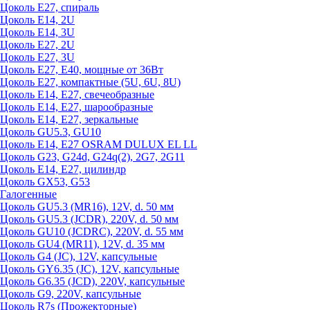
Цоколь Е27, спираль
Цоколь Е14, 2U
Цоколь Е14, 3U
Цоколь Е27, 2U
Цоколь Е27, 3U
Цоколь Е27, Е40, мощные от 36Вт
Цоколь Е27, компактные (5U, 6U, 8U)
Цоколь Е14, Е27, свечеобразные
Цоколь Е14, Е27, шарообразные
Цоколь Е14, Е27, зеркальные
Цоколь GU5.3, GU10
Цоколь Е14, Е27 OSRAM DULUX EL LL
Цоколь G23, G24d, G24q(2), 2G7, 2G11
Цоколь Е14, Е27, цилиндр
Цоколь GX53, G53
Галогенные
Цоколь GU5.3 (MR16), 12V, d. 50 мм
Цоколь GU5.3 (JCDR), 220V, d. 50 мм
Цоколь GU10 (JCDRC), 220V, d. 55 мм
Цоколь GU4 (MR11), 12V, d. 35 мм
Цоколь G4 (JC), 12V, капсульные
Цоколь GY6.35 (JC), 12V, капсульные
Цоколь G6.35 (JCD), 220V, капсульные
Цоколь G9, 220V, капсульные
Цоколь R7s (Прожекторные)