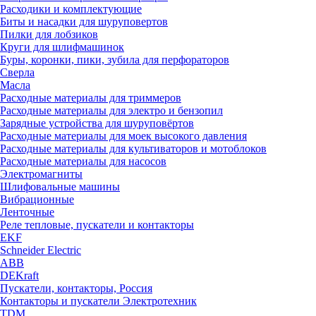
Расходики и комплектующие
Биты и насадки для шуруповертов
Пилки для лобзиков
Круги для шлифмашинок
Буры, коронки, пики, зубила для перфораторов
Сверла
Масла
Расходные материалы для триммеров
Расходные материалы для электро и бензопил
Зарядные устройства для шуруповёртов
Расходные материалы для моек высокого давления
Расходные материалы для культиваторов и мотоблоков
Расходные материалы для насосов
Электромагниты
Шлифовальные машины
Вибрационные
Ленточные
Реле тепловые, пускатели и контакторы
EKF
Schneider Electric
ABB
DEKraft
Пускатели, контакторы, Россия
Контакторы и пускатели Электротехник
TDM