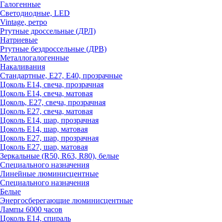
Галогенные
Светодиодные, LED
Vintage, ретро
Ртутные дроссельные (ДРЛ)
Натриевые
Ртутные бездроссельные (ДРВ)
Металлогалогенные
Накаливания
Стандартные, Е27, Е40, прозрачные
Цоколь Е14, свеча, прозрачная
Цоколь Е14, свеча, матовая
Цоколь, Е27, свеча, прозрачная
Цоколь Е27, свеча, матовая
Цоколь Е14, шар, прозрачная
Цоколь Е14, шар, матовая
Цоколь Е27, шар, прозрачная
Цоколь Е27, шар, матовая
Зеркальные (R50, R63, R80), белые
Специального назначения
Линейные люминисцентные
Специального назначения
Белые
Энергосберегающие люминисцентные
Лампы 6000 часов
Цоколь Е14, спираль