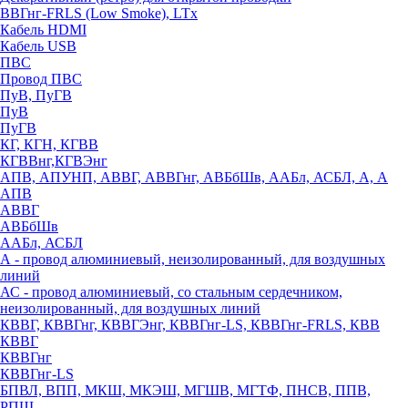
ВВГнг-FRLS (Low Smoke), LTx
Кабель HDMI
Кабель USB
ПВС
Провод ПВС
ПуВ, ПуГВ
ПуВ
ПуГВ
КГ, КГН, КГВВ
КГВВнг,КГВЭнг
АПВ, АПУНП, АВВГ, АВВГнг, АВБбШв, ААБл, АСБЛ, А, А
АПВ
АВВГ
АВБбШв
ААБл, АСБЛ
А - провод алюминиевый, неизолированный, для воздушных
линий
АС - провод алюминиевый, со стальным сердечником,
неизолированный, для воздушных линий
КВВГ, КВВГнг, КВВГЭнг, КВВГнг-LS, КВВГнг-FRLS, КВВ
КВВГ
КВВГнг
КВВГнг-LS
БПВЛ, ВПП, МКШ, МКЭШ, МГШВ, МГТФ, ПНСВ, ППВ,
РПШ,