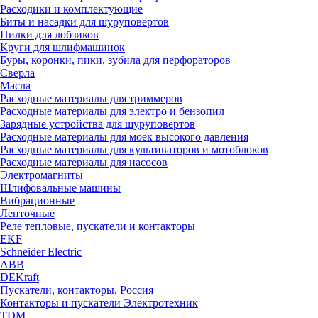
Расходики и комплектующие
Биты и насадки для шуруповертов
Пилки для лобзиков
Круги для шлифмашинок
Буры, коронки, пики, зубила для перфораторов
Сверла
Масла
Расходные материалы для триммеров
Расходные материалы для электро и бензопил
Зарядные устройства для шуруповёртов
Расходные материалы для моек высокого давления
Расходные материалы для культиваторов и мотоблоков
Расходные материалы для насосов
Электромагниты
Шлифовальные машины
Вибрационные
Ленточные
Реле тепловые, пускатели и контакторы
EKF
Schneider Electric
ABB
DEKraft
Пускатели, контакторы, Россия
Контакторы и пускатели Электротехник
TDM