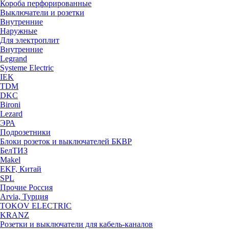
Короба перфорированные
Выключатели и розетки
Внутренние
Наружные
Для электроплит
Внутренние
Legrand
Systeme Electric
IEK
TDM
DKC
Bironi
Lezard
ЭРА
Подрозетники
Блоки розеток и выключателей БКВР
БелТИЗ
Makel
EKF, Китай
SPL
Прочие Россия
Arvia, Турция
TOKOV ELECTRIC
KRANZ
Розетки и выключатели для кабель-каналов