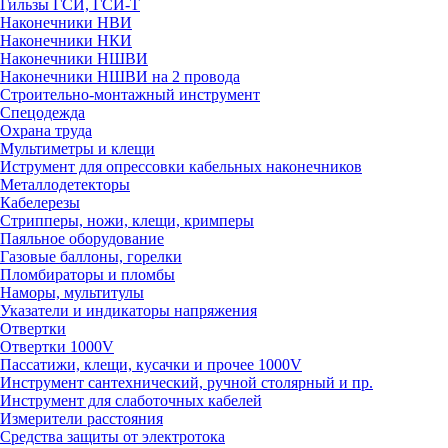
Гильзы ГСИ, ГСИ-Т
Наконечники НВИ
Наконечники НКИ
Наконечники НШВИ
Наконечники НШВИ на 2 провода
Строительно-монтажный инструмент
Спецодежда
Охрана труда
Мультиметры и клещи
Иструмент для опрессовки кабельных наконечников
Металлодетекторы
Кабелерезы
Стрипперы, ножи, клещи, кримперы
Паяльное оборудование
Газовые баллоны, горелки
Пломбираторы и пломбы
Наморы, мультитулы
Указатели и индикаторы напряжения
Отвертки
Отвертки 1000V
Пассатижи, клещи, кусачки и прочее 1000V
Инструмент сантехнический, ручной столярный и пр.
Инструмент для слаботочных кабелей
Измерители расстояния
Средства защиты от электротока