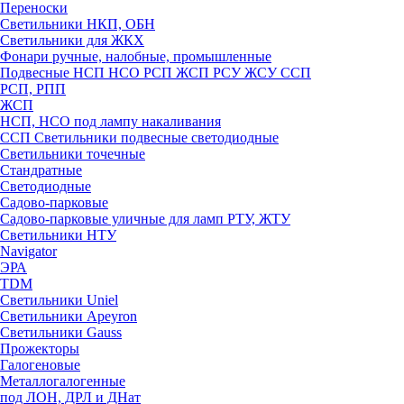
Переноски
Светильники НКП, ОБН
Светильники для ЖКХ
Фонари ручные, налобные, промышленные
Подвесные НСП НСО РСП ЖСП РСУ ЖСУ ССП
РСП, РПП
ЖСП
НСП, НСО под лампу накаливания
ССП Светильники подвесные светодиодные
Светильники точечные
Стандратные
Светодиодные
Садово-парковые
Садово-парковые уличные для ламп РТУ, ЖТУ
Светильники НТУ
Navigator
ЭРА
TDM
Светильники Uniel
Светильники Apeyron
Светильники Gauss
Прожекторы
Галогеновые
Металлогалогенные
под ЛОН, ДРЛ и ДНат