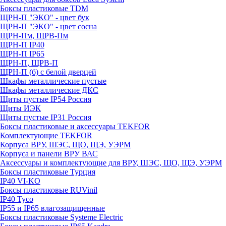
Боксы пластиковые TDM
ЩРН-П "ЭКО" - цвет бук
ЩРН-П "ЭКО" - цвет сосна
ЩРН-Пм, ЩРВ-Пм
ЩРН-П IP40
ЩРН-П IP65
ЩРН-П, ЩРВ-П
ЩРН-П (б) с белой дверцей
Шкафы металлические пустые
Шкафы металлические ДКС
Щиты пустые IP54 Россия
Щиты ИЭК
Щиты пустые IP31 Россия
Боксы пластиковые и аксессуары TEKFOR
Комплектующие TEKFOR
Корпуса ВРУ, ШЭС, ЩО, ЩЭ, УЭРМ
Корпуса и панели ВРУ ВАС
Аксессуары и комплектующие для ВРУ, ШЭС, ЩО, ЩЭ, УЭРМ
Боксы пластиковые Турция
IP40 VI-KO
Боксы пластиковые RUVinil
IP40 Тусо
IP55 и IP65 влагозащищенные
Боксы пластиковые Systeme Electric