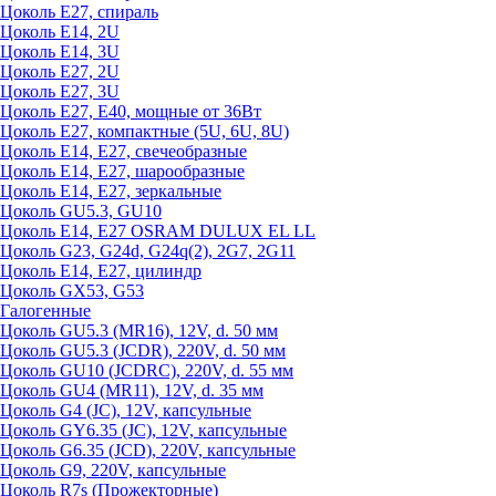
Цоколь Е27, спираль
Цоколь Е14, 2U
Цоколь Е14, 3U
Цоколь Е27, 2U
Цоколь Е27, 3U
Цоколь Е27, Е40, мощные от 36Вт
Цоколь Е27, компактные (5U, 6U, 8U)
Цоколь Е14, Е27, свечеобразные
Цоколь Е14, Е27, шарообразные
Цоколь Е14, Е27, зеркальные
Цоколь GU5.3, GU10
Цоколь Е14, Е27 OSRAM DULUX EL LL
Цоколь G23, G24d, G24q(2), 2G7, 2G11
Цоколь Е14, Е27, цилиндр
Цоколь GX53, G53
Галогенные
Цоколь GU5.3 (MR16), 12V, d. 50 мм
Цоколь GU5.3 (JCDR), 220V, d. 50 мм
Цоколь GU10 (JCDRC), 220V, d. 55 мм
Цоколь GU4 (MR11), 12V, d. 35 мм
Цоколь G4 (JC), 12V, капсульные
Цоколь GY6.35 (JC), 12V, капсульные
Цоколь G6.35 (JCD), 220V, капсульные
Цоколь G9, 220V, капсульные
Цоколь R7s (Прожекторные)