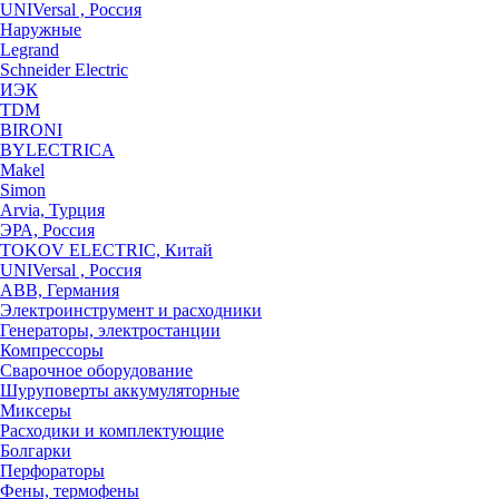
UNIVersal , Россия
Наружные
Legrand
Schneider Electric
ИЭК
TDM
BIRONI
BYLECTRICA
Makel
Simon
Arvia, Турция
ЭРА, Россия
TOKOV ELECTRIC, Китай
UNIVersal , Россия
ABB, Германия
Электроинструмент и расходники
Генераторы, электростанции
Компрессоры
Сварочное оборудование
Шуруповерты аккумуляторные
Миксеры
Расходики и комплектующие
Болгарки
Перфораторы
Фены, термофены