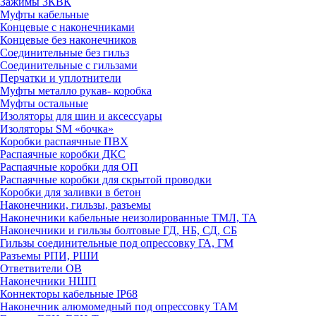
Зажимы 3КВК
Муфты кабельные
Концевые с наконечниками
Концевые без наконечников
Соединительные без гильз
Соединительные с гильзами
Перчатки и уплотнители
Муфты металло рукав- коробка
Муфты остальные
Изоляторы для шин и аксессуары
Изоляторы SM «бочка»
Коробки распаячные ПВХ
Распаячные коробки ДКС
Распаячные коробки для ОП
Распаячные коробки для скрытой проводки
Коробки для заливки в бетон
Наконечники, гильзы, разъемы
Наконечники кабельные неизолированные ТМЛ, ТА
Наконечники и гильзы болтовые ГД, НБ, СД, СБ
Гильзы соединительные под опрессовку ГА, ГМ
Разъемы РПИ, РШИ
Ответвители ОВ
Наконечники НШП
Коннекторы кабельные IP68
Наконечник алюмомедный под опрессовку ТАМ