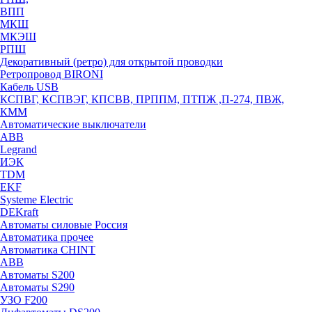
ВПП
МКШ
МКЭШ
РПШ
Декоративный (ретро) для открытой проводки
Ретропровод BIRONI
Кабель USB
КСПВГ, КСПВЭГ, КПСВВ, ПРППМ, ПТПЖ ,П-274, ПВЖ,
КММ
Автоматические выключатели
ABB
Legrand
ИЭК
TDM
EKF
Systeme Electric
DEKraft
Автоматы силовые Россия
Автоматика прочее
Автоматика CHINT
ABB
Автоматы S200
Автоматы S290
УЗО F200