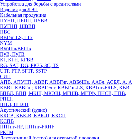
Устройства для борьбы с вредителями
Изделия для ЛЭП
Кабельная продукция
ПУНП, ПБПП, ПУВВ
ПУГНП, ШВВП
ПВС
ВВГнг-LS, LTx
NYM
ВБбШв/ВБШв
ПуВ, ПуГВ
КГ, КГН, КГВВ
RG, SAT, DG, РК75, 3С, TS
UTP, FTP, SFTP, SSTP
СИП
АПВ, АПУНП, АВВГ, АВВГнг, АВБбШв, ААБл, АСБЛ, А, А
КВВГ, КВВГнг, КВВГЭнг, КВВГнг-LS, КВВГнг-FRLS, КВВ
БПВЛ, ВПП, МКШ, МКЭШ, МГШВ, МГТФ, ПНСВ, ППВ,
РПШ,
ШТЛ, ШТЛП
Акустический (аудио)
ККСВ, КВК-В, КВК-П, ККСП
КСПВ
ППГнг-HF, ППГнг-FRHF
РКГМ
Декоративный (ретро) для открытой проводки