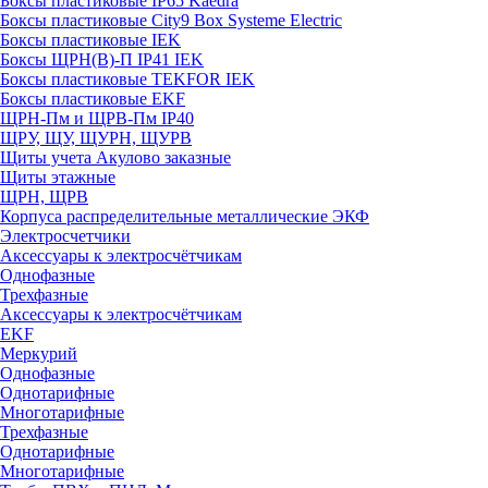
Боксы пластиковые IP65 Kaedra
Боксы пластиковые City9 Box Systeme Electric
Боксы пластиковые IEK
Боксы ЩРН(В)-П IP41 IEK
Боксы пластиковые TEKFOR IEK
Боксы пластиковые EKF
ЩРН-Пм и ЩРВ-Пм IP40
ЩРУ, ЩУ, ЩУРН, ЩУРВ
Щиты учета Акулово заказные
Щиты этажные
ЩРН, ЩРВ
Корпуса распределительные металлические ЭКФ
Электросчетчики
Аксессуары к электросчётчикам
Однофазные
Трехфазные
Аксессуары к электросчётчикам
EKF
Меркурий
Однофазные
Однотарифные
Многотарифные
Трехфазные
Однотарифные
Многотарифные