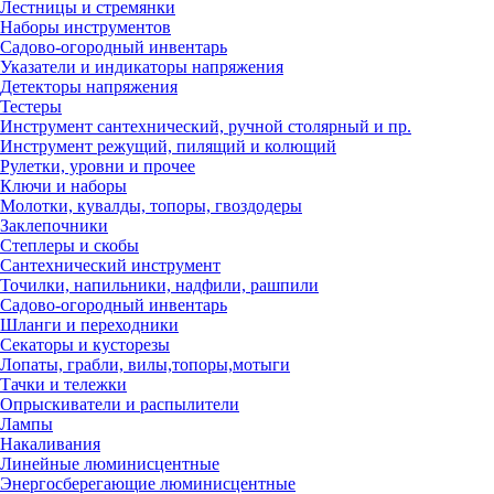
Лестницы и стремянки
Наборы инструментов
Садово-огородный инвентарь
Указатели и индикаторы напряжения
Детекторы напряжения
Тестеры
Инструмент сантехнический, ручной столярный и пр.
Инструмент режущий, пилящий и колющий
Рулетки, уровни и прочее
Ключи и наборы
Молотки, кувалды, топоры, гвоздодеры
Заклепочники
Степлеры и скобы
Сантехнический инструмент
Точилки, напильники, надфили, рашпили
Садово-огородный инвентарь
Шланги и переходники
Секаторы и кусторезы
Лопаты, грабли, вилы,топоры,мотыги
Тачки и тележки
Опрыскиватели и распылители
Лампы
Накаливания
Линейные люминисцентные
Энергосберегающие люминисцентные