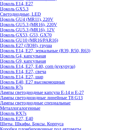
Цоколь E14, E27
Цоколь GX5.3
Светодиодные, LED
Цоколь GU4 (MR11), 220V
Цоколь GU5.3 (MR16), 220V
Цоколь GU5.3 (MR16), 12V
Цоколь GX53, G53, GX70
Цоколь GU10 (MR16/PAR16)
Цоколь Е27 (ЛОН), груша
Цоколь Е14, Е27, зеркальные (R39, R50, R63)
Цоколь G4, капсульная
Цоколь G9, капсульная
Цоколь Е14, Е27, Е40, corn (кукуруза)
Цоколь Е14, Е27, свеча
Цоколь Е14, Е27, шар
Цоколь Е40, Е27 высокомощные
Цоколь R7s
Лампы светодиодные капсула Е-14 и Е-27
Лампы светодиоидные линейные T8 G13
Лампы светодиодные специальные
Металлогалогенные
Цоколь RX7s
Цоколь Е27, E40
Щиты. Шкафы. Боксы. Корпуса
Коробки пломбировочные под автоматы