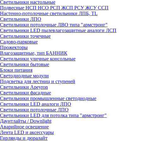
Светильники настольные
Подвесные НСП НСО РСП ЖСП РСУ ЖСУ ССП
Настенно-потолочные светильники ЛПБ, TL
Светильники ЛПО
Светильники потолочные ЛВО типа "армстронг"
Светильники LED пылевлагозащитные аналоги ЛСП
Светильники точечные
Садово-парковые
Прожекторы
Влагозащитные, тип БАННИК
Светильники уличные консольные
Светильники бытовые
Блоки питания
Светодиодные модули
Подсветка для лестниц и ступеней
Светильники Apeyron
Светильники фасадные
Светильники промышленные светодиодные
Светильники LED аналоги ЛПО
Светильники потолочные ЛПО
Светильники LED для потолка типа "армстронг"
Даунтлайты / Downlight
Аварийное освещение
Лента LED и аксессуары
Гирлянды и дюралайт