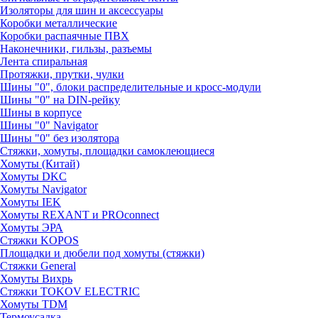
Изоляторы для шин и аксессуары
Коробки металлические
Коробки распаячные ПВХ
Наконечники, гильзы, разъемы
Лента спиральная
Протяжки, прутки, чулки
Шины "0", блоки распределительные и кросс-модули
Шины "0" на DIN-рейку
Шины в корпусе
Шины "0" Navigator
Шины "0" без изолятора
Стяжки, хомуты, площадки самоклеющиеся
Хомуты (Китай)
Хомуты DKC
Хомуты Navigator
Хомуты IEK
Хомуты REXANT и PROconnect
Хомуты ЭРА
Стяжки KOPOS
Площадки и дюбели под хомуты (стяжки)
Стяжки General
Хомуты Вихрь
Стяжки TOKOV ELECTRIC
Хомуты TDM
Термоусадка