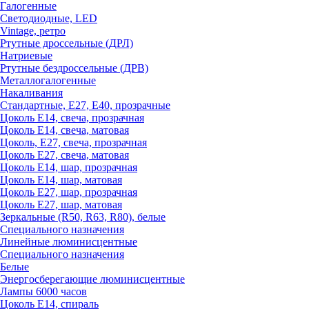
Галогенные
Светодиодные, LED
Vintage, ретро
Ртутные дроссельные (ДРЛ)
Натриевые
Ртутные бездроссельные (ДРВ)
Металлогалогенные
Накаливания
Стандартные, Е27, Е40, прозрачные
Цоколь Е14, свеча, прозрачная
Цоколь Е14, свеча, матовая
Цоколь, Е27, свеча, прозрачная
Цоколь Е27, свеча, матовая
Цоколь Е14, шар, прозрачная
Цоколь Е14, шар, матовая
Цоколь Е27, шар, прозрачная
Цоколь Е27, шар, матовая
Зеркальные (R50, R63, R80), белые
Специального назначения
Линейные люминисцентные
Специального назначения
Белые
Энергосберегающие люминисцентные
Лампы 6000 часов
Цоколь Е14, спираль