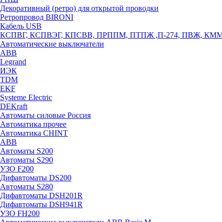
Декоративный (ретро) для открытой проводки
Ретропровод BIRONI
Кабель USB
КСПВГ, КСПВЭГ, КПСВВ, ПРППМ, ПТПЖ ,П-274, ПВЖ, КМ
Автоматические выключатели
ABB
Legrand
ИЭК
TDM
EKF
Systeme Electric
DEKraft
Автоматы силовые Россия
Автоматика прочее
Автоматика CHINT
ABB
Автоматы S200
Автоматы S290
УЗО F200
Дифавтоматы DS200
Автоматы S280
Дифавтоматы DSH201R
Дифавтоматы DSH941R
УЗО FH200