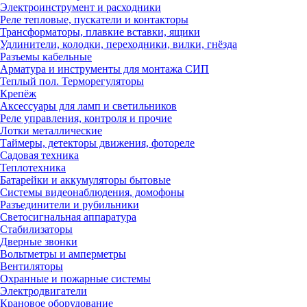
Электроинструмент и расходники
Реле тепловые, пускатели и контакторы
Трансформаторы, плавкие вставки, ящики
Удлинители, колодки, переходники, вилки, гнёзда
Разъемы кабельные
Арматура и инструменты для монтажа СИП
Теплый пол. Терморегуляторы
Крепёж
Аксессуары для ламп и светильников
Реле управления, контроля и прочие
Лотки металлические
Таймеры, детекторы движения, фотореле
Садовая техника
Теплотехника
Батарейки и аккумуляторы бытовые
Системы видеонаблюдения, домофоны
Разъединители и рубильники
Светосигнальная аппаратура
Стабилизаторы
Дверные звонки
Вольтметры и амперметры
Вентиляторы
Охранные и пожарные системы
Электродвигатели
Крановое оборудование