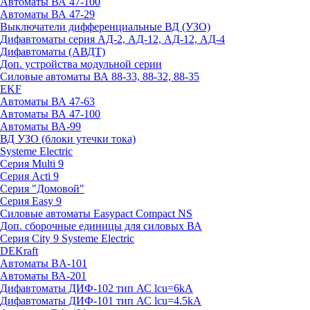
Автоматы ВА 47-100
Автоматы ВА 47-29
Выключатели дифференциальные ВД (УЗО)
Дифавтоматы серия АД-2, АД-12, АД-12, АД-4
Дифавтоматы (АВДТ)
Доп. устройства модульной серии
Силовые автоматы ВА 88-33, 88-32, 88-35
EKF
Автоматы ВА 47-63
Автоматы ВА 47-100
Автоматы ВА-99
ВД УЗО (блоки утечки тока)
Systeme Electric
Серия Multi 9
Серия Acti 9
Серия "Домовой"
Серия Easy 9
Силовые автоматы Easypact Compact NS
Доп. сборочные единицы для силовых ВА
Серия City 9 Systeme Electric
DEKraft
Автоматы BA-101
Автоматы ВА-201
Дифавтоматы ДИФ-102 тип АС lcu=6kA
Дифавтоматы ДИФ-101 тип АС lcu=4.5kA