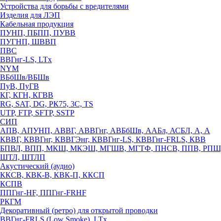
Устройства для борьбы с вредителями
Изделия для ЛЭП
Кабельная продукция
ПУНП, ПБПП, ПУВВ
ПУГНП, ШВВП
ПВС
ВВГнг-LS, LTx
NYM
ВБбШв/ВБШв
ПуВ, ПуГВ
КГ, КГН, КГВВ
RG, SAT, DG, РК75, 3С, TS
UTP, FTP, SFTP, SSTP
СИП
АПВ, АПУНП, АВВГ, АВВГнг, АВБбШв, ААБл, АСБЛ, А, А
КВВГ, КВВГнг, КВВГЭнг, КВВГнг-LS, КВВГнг-FRLS, КВВ
БПВЛ, ВПП, МКШ, МКЭШ, МГШВ, МГТФ, ПНСВ, ППВ, РПШ
ШТЛ, ШТЛП
Акустический (аудио)
ККСВ, КВК-В, КВК-П, ККСП
КСПВ
ППГнг-HF, ППГнг-FRHF
РКГМ
Декоративный (ретро) для открытой проводки
ВВГнг-FRLS (Low Smoke), LTx