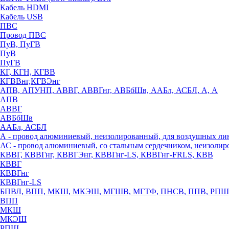
Кабель HDMI
Кабель USB
ПВС
Провод ПВС
ПуВ, ПуГВ
ПуВ
ПуГВ
КГ, КГН, КГВВ
КГВВнг,КГВЭнг
АПВ, АПУНП, АВВГ, АВВГнг, АВБбШв, ААБл, АСБЛ, А, А
АПВ
АВВГ
АВБбШв
ААБл, АСБЛ
А - провод алюминиевый, неизолированный, для воздушных ли
АС - провод алюминиевый, со стальным сердечником, неизоли
КВВГ, КВВГнг, КВВГЭнг, КВВГнг-LS, КВВГнг-FRLS, КВВ
КВВГ
КВВГнг
КВВГнг-LS
БПВЛ, ВПП, МКШ, МКЭШ, МГШВ, МГТФ, ПНСВ, ППВ, РПШ
ВПП
МКШ
МКЭШ
РПШ