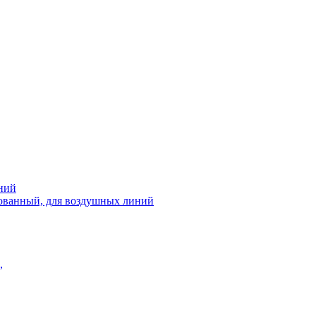
ний
рованный, для воздушных линий
,