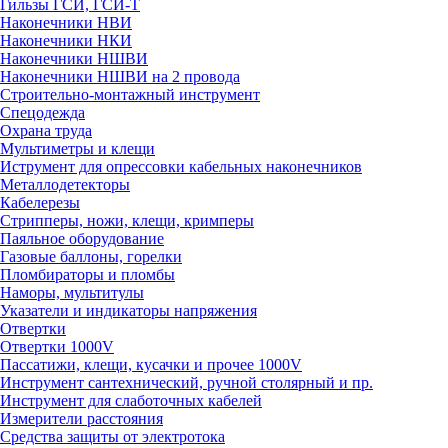
Гильзы ГСИ, ГСИ-Т
Наконечники НВИ
Наконечники НКИ
Наконечники НШВИ
Наконечники НШВИ на 2 провода
Строительно-монтажный инструмент
Спецодежда
Охрана труда
Мультиметры и клещи
Иструмент для опрессовки кабельных наконечников
Металлодетекторы
Кабелерезы
Стрипперы, ножи, клещи, кримперы
Паяльное оборудование
Газовые баллоны, горелки
Пломбираторы и пломбы
Наморы, мультитулы
Указатели и индикаторы напряжения
Отвертки
Отвертки 1000V
Пассатижи, клещи, кусачки и прочее 1000V
Инструмент сантехнический, ручной столярный и пр.
Инструмент для слаботочных кабелей
Измерители расстояния
Средства защиты от электротока