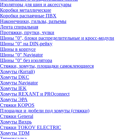
Изоляторы для шин и аксессуары
Коробки металлические
Коробки распаячные ПВХ
Наконечники, гильзы, разъемы
Лента спиральная
Протяжки, прутки, чулки
Шины "0", блоки распределительные и кросс-модули
Шины "0" на DIN-рейку
Шины в корпусе
Шины "0" Navigator
Шины "0" без изолятора
Стяжки, хомуты, площадки самоклеющиеся
Хомуты (Китай)
Хомуты DKC
Хомуты Navigator
Хомуты IEK
Хомуты REXANT и PROconnect
Хомуты ЭРА
Стяжки KOPOS
Площадки и дюбели под хомуты (стяжки)
Стяжки General
Хомуты Вихрь
Стяжки TOKOV ELECTRIC
Хомуты TDM
Термоусадка