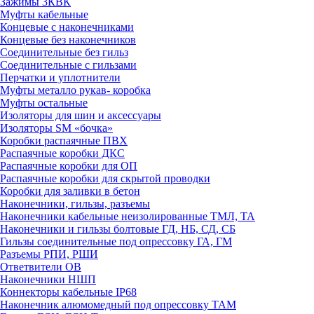
Зажимы 3КВК
Муфты кабельные
Концевые с наконечниками
Концевые без наконечников
Соединительные без гильз
Соединительные с гильзами
Перчатки и уплотнители
Муфты металло рукав- коробка
Муфты остальные
Изоляторы для шин и аксессуары
Изоляторы SM «бочка»
Коробки распаячные ПВХ
Распаячные коробки ДКС
Распаячные коробки для ОП
Распаячные коробки для скрытой проводки
Коробки для заливки в бетон
Наконечники, гильзы, разъемы
Наконечники кабельные неизолированные ТМЛ, ТА
Наконечники и гильзы болтовые ГД, НБ, СД, СБ
Гильзы соединительные под опрессовку ГА, ГМ
Разъемы РПИ, РШИ
Ответвители ОВ
Наконечники НШП
Коннекторы кабельные IP68
Наконечник алюмомедный под опрессовку ТАМ