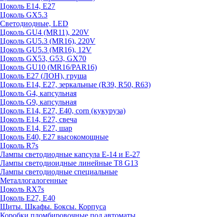
Цоколь E14, E27
Цоколь GX5.3
Светодиодные, LED
Цоколь GU4 (MR11), 220V
Цоколь GU5.3 (MR16), 220V
Цоколь GU5.3 (MR16), 12V
Цоколь GX53, G53, GX70
Цоколь GU10 (MR16/PAR16)
Цоколь Е27 (ЛОН), груша
Цоколь Е14, Е27, зеркальные (R39, R50, R63)
Цоколь G4, капсульная
Цоколь G9, капсульная
Цоколь Е14, Е27, Е40, corn (кукуруза)
Цоколь Е14, Е27, свеча
Цоколь Е14, Е27, шар
Цоколь Е40, Е27 высокомощные
Цоколь R7s
Лампы светодиодные капсула Е-14 и Е-27
Лампы светодиоидные линейные T8 G13
Лампы светодиодные специальные
Металлогалогенные
Цоколь RX7s
Цоколь Е27, E40
Щиты. Шкафы. Боксы. Корпуса
Коробки пломбировочные под автоматы