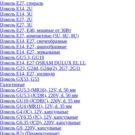
Цоколь Е27, спираль
Цоколь Е14, 2U
Цоколь Е14, 3U
Цоколь Е27, 2U
Цоколь Е27, 3U
Цоколь Е27, Е40, мощные от 36Вт
Цоколь Е27, компактные (5U, 6U, 8U)
Цоколь Е14, Е27, свечеобразные
Цоколь Е14, Е27, шарообразные
Цоколь Е14, Е27, зеркальные
Цоколь GU5.3, GU10
Цоколь Е14, Е27 OSRAM DULUX EL LL
Цоколь G23, G24d, G24q(2), 2G7, 2G11
Цоколь Е14, Е27, цилиндр
Цоколь GX53, G53
Галогенные
Цоколь GU5.3 (MR16), 12V, d. 50 мм
Цоколь GU5.3 (JCDR), 220V, d. 50 мм
Цоколь GU10 (JCDRC), 220V, d. 55 мм
Цоколь GU4 (MR11), 12V, d. 35 мм
Цоколь G4 (JC), 12V, капсульные
Цоколь GY6.35 (JC), 12V, капсульные
Цоколь G6.35 (JCD), 220V, капсульные
Цоколь G9, 220V, капсульные
Цоколь R7s (Прожекторные)