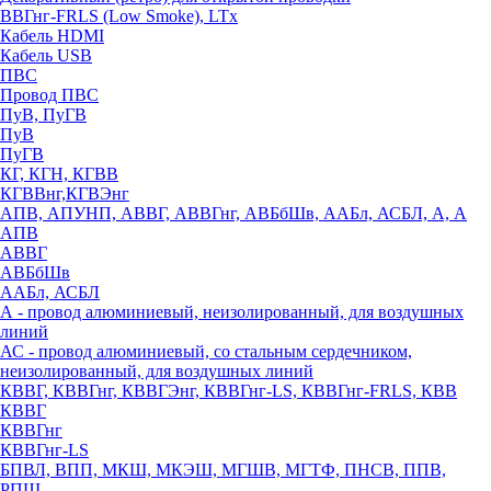
ВВГнг-FRLS (Low Smoke), LTx
Кабель HDMI
Кабель USB
ПВС
Провод ПВС
ПуВ, ПуГВ
ПуВ
ПуГВ
КГ, КГН, КГВВ
КГВВнг,КГВЭнг
АПВ, АПУНП, АВВГ, АВВГнг, АВБбШв, ААБл, АСБЛ, А, А
АПВ
АВВГ
АВБбШв
ААБл, АСБЛ
А - провод алюминиевый, неизолированный, для воздушных
линий
АС - провод алюминиевый, со стальным сердечником,
неизолированный, для воздушных линий
КВВГ, КВВГнг, КВВГЭнг, КВВГнг-LS, КВВГнг-FRLS, КВВ
КВВГ
КВВГнг
КВВГнг-LS
БПВЛ, ВПП, МКШ, МКЭШ, МГШВ, МГТФ, ПНСВ, ППВ,
РПШ,