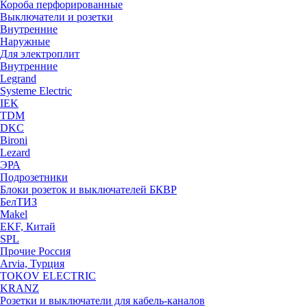
Короба перфорированные
Выключатели и розетки
Внутренние
Наружные
Для электроплит
Внутренние
Legrand
Systeme Electric
IEK
TDM
DKC
Bironi
Lezard
ЭРА
Подрозетники
Блоки розеток и выключателей БКВР
БелТИЗ
Makel
EKF, Китай
SPL
Прочие Россия
Arvia, Турция
TOKOV ELECTRIC
KRANZ
Розетки и выключатели для кабель-каналов