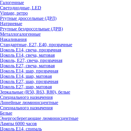
Галогенные
Светодиодные, LED
Vintage, ретро
Ртутные дроссельные (ДРЛ)
Натриевые
Ртутные бездроссельные (ДРВ)
Металлогалогенные
Накаливания
Стандартные, Е27, Е40, прозрачные
Цоколь Е14, свеча, прозрачная
Цоколь Е14, свеча, матовая
Цоколь, Е27, свеча, прозрачная
Цоколь Е27, свеча, матовая
Цоколь Е14, шар, прозрачная
Цоколь Е14, шар, матовая
Цоколь Е27, шар, прозрачная
Цоколь Е27, шар, матовая
Зеркальные (R50, R63, R80), белые
Специального назначения
Линейные люминисцентные
Специального назначения
Белые
Энергосберегающие люминисцентные
Лампы 6000 часов
Цоколь Е14, спираль