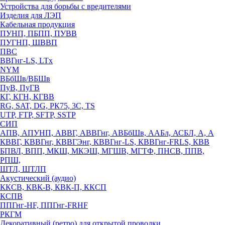
Устройства для борьбы с вредителями
Изделия для ЛЭП
Кабельная продукция
ПУНП, ПБПП, ПУВВ
ПУГНП, ШВВП
ПВС
ВВГнг-LS, LTx
NYM
ВБбШв/ВБШв
ПуВ, ПуГВ
КГ, КГН, КГВВ
RG, SAT, DG, РК75, 3С, TS
UTP, FTP, SFTP, SSTP
СИП
АПВ, АПУНП, АВВГ, АВВГнг, АВБбШв, ААБл, АСБЛ, А, А
КВВГ, КВВГнг, КВВГЭнг, КВВГнг-LS, КВВГнг-FRLS, КВВ
БПВЛ, ВПП, МКШ, МКЭШ, МГШВ, МГТФ, ПНСВ, ППВ,
РПШ,
ШТЛ, ШТЛП
Акустический (аудио)
ККСВ, КВК-В, КВК-П, ККСП
КСПВ
ППГнг-HF, ППГнг-FRHF
РКГМ
Декоративный (ретро) для открытой проводки