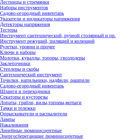
Лестницы и стремянки
Наборы инструментов
Садово-огородный инвентарь
Указатели и индикаторы напряжения
Детекторы напряжения
Тестеры
Инструмент сантехнический, ручной столярный и пр.
Инструмент режущий, пилящий и колющий
Рулетки, уровни и прочее
Ключи и наборы
Молотки, кувалды, топоры, гвоздодеры
Заклепочники
Степлеры и скобы
Сантехнический инструмент
Точилки, напильники, надфили, рашпили
Садово-огородный инвентарь
Шланги и переходники
Секаторы и кусторезы
Лопаты, грабли, вилы,топоры,мотыги
Тачки и тележки
Опрыскиватели и распылители
Лампы
Накаливания
Линейные люминисцентные
Энергосберегающие люминисцентные