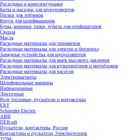
Расходики и комплектующие
Биты и насадки для шуруповертов
Пилки для лобзиков
Круги для шлифмашинок
Буры, коронки, пики, зубила для перфораторов
Сверла
Масла
Расходные материалы для триммеров
Расходные материалы для электро и бензопил
Зарядные устройства для шуруповёртов
Расходные материалы для моек высокого давления
Расходные материалы для культиваторов и мотоблоков
Расходные материалы для насосов
Электромагниты
Шлифовальные машины
Вибрационные
Ленточные
Реле тепловые, пускатели и контакторы
EKF
Schneider Electric
ABB
DEKraft
Пускатели, контакторы, Россия
Контакторы и пускатели Электротехник
TDM