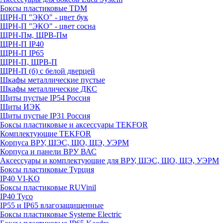
Боксы пластиковые TDM
ЩРН-П "ЭКО" - цвет бук
ЩРН-П "ЭКО" - цвет сосна
ЩРН-Пм, ЩРВ-Пм
ЩРН-П IP40
ЩРН-П IP65
ЩРН-П, ЩРВ-П
ЩРН-П (б) с белой дверцей
Шкафы металлические пустые
Шкафы металлические ДКС
Щиты пустые IP54 Россия
Щиты ИЭК
Щиты пустые IP31 Россия
Боксы пластиковые и аксессуары TEKFOR
Комплектующие TEKFOR
Корпуса ВРУ, ШЭС, ЩО, ЩЭ, УЭРМ
Корпуса и панели ВРУ ВАС
Аксессуары и комплектующие для ВРУ, ШЭС, ЩО, ЩЭ, УЭРМ
Боксы пластиковые Турция
IP40 VI-KO
Боксы пластиковые RUVinil
IP40 Тусо
IP55 и IP65 влагозащищенные
Боксы пластиковые Systeme Electric