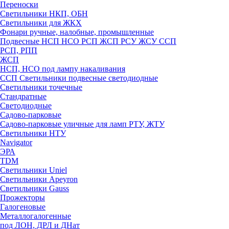
Переноски
Светильники НКП, ОБН
Светильники для ЖКХ
Фонари ручные, налобные, промышленные
Подвесные НСП НСО РСП ЖСП РСУ ЖСУ ССП
РСП, РПП
ЖСП
НСП, НСО под лампу накаливания
ССП Светильники подвесные светодиодные
Светильники точечные
Стандратные
Светодиодные
Садово-парковые
Садово-парковые уличные для ламп РТУ, ЖТУ
Светильники НТУ
Navigator
ЭРА
TDM
Светильники Uniel
Светильники Apeyron
Светильники Gauss
Прожекторы
Галогеновые
Металлогалогенные
под ЛОН, ДРЛ и ДНат