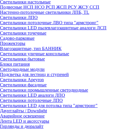
Светильники настольные
Подвесные НСП НСО РСП ЖСП РСУ ЖСУ ССП
Настенно-потолочные светильники ЛПБ, TL
Светильники ЛПО
Светильники потолочные ЛВО типа "армстронг"
Светильники LED пылевлагозащитные аналоги ЛСП
Светильники точечные
Садово-парковые
Прожекторы
Влагозащитные, тип БАННИК
Светильники уличные консольные
Светильники бытовые
Блоки питания
Светодиодные модули
Подсветка для лестниц и ступеней
Светильники Apeyron
Светильники фасадные
Светильники промышленные светодиодные
Светильники LED аналоги ЛПО
Светильники потолочные ЛПО
Светильники LED для потолка типа "армстронг"
Даунтлайты / Downlight
Аварийное освещение
Лента LED и аксессуары
Гирлянды и дюралайт