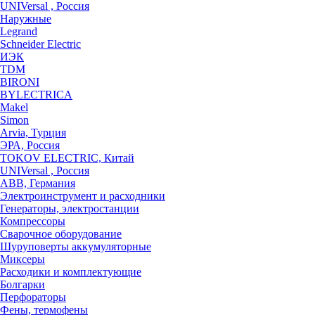
UNIVersal , Россия
Наружные
Legrand
Schneider Electric
ИЭК
TDM
BIRONI
BYLECTRICA
Makel
Simon
Arvia, Турция
ЭРА, Россия
TOKOV ELECTRIC, Китай
UNIVersal , Россия
ABB, Германия
Электроинструмент и расходники
Генераторы, электростанции
Компрессоры
Сварочное оборудование
Шуруповерты аккумуляторные
Миксеры
Расходики и комплектующие
Болгарки
Перфораторы
Фены, термофены