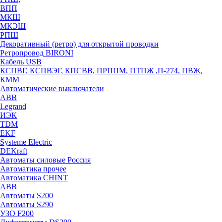
ВПП
МКШ
МКЭШ
РПШ
Декоративный (ретро) для открытой проводки
Ретропровод BIRONI
Кабель USB
КСПВГ, КСПВЭГ, КПСВВ, ПРППМ, ПТПЖ ,П-274, ПВЖ,
КММ
Автоматические выключатели
ABB
Legrand
ИЭК
TDM
EKF
Systeme Electric
DEKraft
Автоматы силовые Россия
Автоматика прочее
Автоматика CHINT
ABB
Автоматы S200
Автоматы S290
УЗО F200