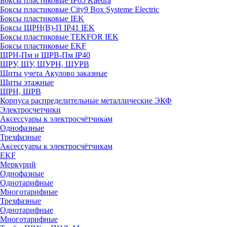
Боксы пластиковые IP65 Kaedra
Боксы пластиковые City9 Box Systeme Electric
Боксы пластиковые IEK
Боксы ЩРН(В)-П IP41 IEK
Боксы пластиковые TEKFOR IEK
Боксы пластиковые EKF
ЩРН-Пм и ЩРВ-Пм IP40
ЩРУ, ЩУ, ЩУРН, ЩУРВ
Щиты учета Акулово заказные
Щиты этажные
ЩРН, ЩРВ
Корпуса распределительные металлические ЭКФ
Электросчетчики
Аксессуары к электросчётчикам
Однофазные
Трехфазные
Аксессуары к электросчётчикам
EKF
Меркурий
Однофазные
Однотарифные
Многотарифные
Трехфазные
Однотарифные
Многотарифные