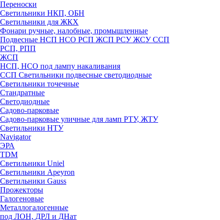
Переноски
Светильники НКП, ОБН
Светильники для ЖКХ
Фонари ручные, налобные, промышленные
Подвесные НСП НСО РСП ЖСП РСУ ЖСУ ССП
РСП, РПП
ЖСП
НСП, НСО под лампу накаливания
ССП Светильники подвесные светодиодные
Светильники точечные
Стандратные
Светодиодные
Садово-парковые
Садово-парковые уличные для ламп РТУ, ЖТУ
Светильники НТУ
Navigator
ЭРА
TDM
Светильники Uniel
Светильники Apeyron
Светильники Gauss
Прожекторы
Галогеновые
Металлогалогенные
под ЛОН, ДРЛ и ДНат