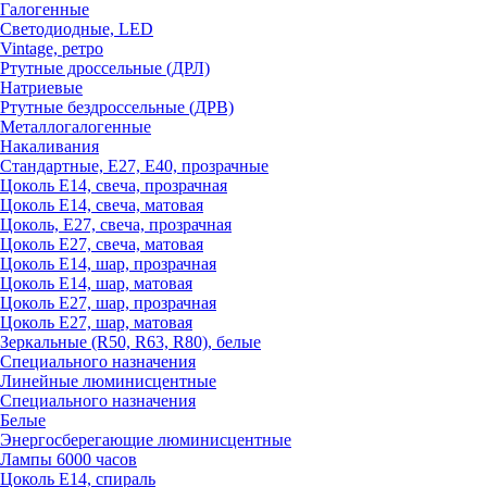
Галогенные
Светодиодные, LED
Vintage, ретро
Ртутные дроссельные (ДРЛ)
Натриевые
Ртутные бездроссельные (ДРВ)
Металлогалогенные
Накаливания
Стандартные, Е27, Е40, прозрачные
Цоколь Е14, свеча, прозрачная
Цоколь Е14, свеча, матовая
Цоколь, Е27, свеча, прозрачная
Цоколь Е27, свеча, матовая
Цоколь Е14, шар, прозрачная
Цоколь Е14, шар, матовая
Цоколь Е27, шар, прозрачная
Цоколь Е27, шар, матовая
Зеркальные (R50, R63, R80), белые
Специального назначения
Линейные люминисцентные
Специального назначения
Белые
Энергосберегающие люминисцентные
Лампы 6000 часов
Цоколь Е14, спираль