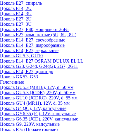
Цоколь Е27, спираль
Цоколь Е14, 2U
Цоколь Е14, 3U
Цоколь Е27, 2U
Цоколь Е27, 3U
Цоколь Е27, Е40, мощные от 36Вт
Цоколь Е27, компактные (5U, 6U, 8U)
Цоколь Е14, Е27, свечеобразные
Цоколь Е14, Е27, шарообразные
Цоколь Е14, Е27, зеркальные
Цоколь GU5.3, GU10
Цоколь Е14, Е27 OSRAM DULUX EL LL
Цоколь G23, G24d, G24q(2), 2G7, 2G11
Цоколь Е14, Е27, цилиндр
Цоколь GX53, G53
Галогенные
Цоколь GU5.3 (MR16), 12V, d. 50 мм
Цоколь GU5.3 (JCDR), 220V, d. 50 мм
Цоколь GU10 (JCDRC), 220V, d. 55 мм
Цоколь GU4 (MR11), 12V, d. 35 мм
Цоколь G4 (JC), 12V, капсульные
Цоколь GY6.35 (JC), 12V, капсульные
Цоколь G6.35 (JCD), 220V, капсульные
Цоколь G9, 220V, капсульные
Цоколь R7s (Прожекторные)