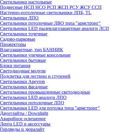
Светильники настольные
Подвесные НСП НСО РСП ЖСП РСУ ЖСУ ССП
Настенно-потолочные светильники ЛПБ, TL
Светильники ЛПО
Светильники потолочные ЛВО типа "армстронг"
Светильники LED пылевлагозащитные аналоги ЛСП
Светильники точечные
Садово-парковые
Прожекторы
Влагозащитные, тип БАННИК
Светильники уличные консольные
Светильники бытовые
Блоки питания
Светодиодные модули
Подсветка для лестниц и ступеней
Светильники Apeyron
Светильники фасадные
Светильники промышленные светодиодные
Светильники LED аналоги ЛПО
Светильники потолочные ЛПО
Светильники LED для потолка типа "армстронг"
Даунтлайты / Downlight
Аварийное освещение
Лента LED и аксессуары
Гирлянды и дюралайт