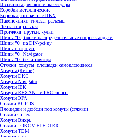
Изоляторы для шин и аксессуары
Коробки металлические
Коробки распаячные ПВХ
Наконечники, гильзы, разъемы
Лента спиральная
Протяжки, прутки, чулки
Шины "0", блоки распределительные и кросс-модули
Шины "0" на DIN-рейку
Шины в корпусе
Шины "0" Navigator
Шины "0" без изолятора
Стяжки, хомуты, площадки самоклеющиеся
Хомуты (Китай)
Хомуты DKC
Хомуты Navigator
Хомуты IEK
Хомуты REXANT и PROconnect
Хомуты ЭРА
Стяжки KOPOS
Площадки и дюбели под хомуты (стяжки)
Стяжки General
Хомуты Вихрь
Стяжки TOKOV ELECTRIC
Хомуты TDM
Термоусадка