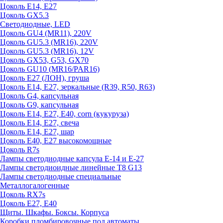
Цоколь E14, E27
Цоколь GX5.3
Светодиодные, LED
Цоколь GU4 (MR11), 220V
Цоколь GU5.3 (MR16), 220V
Цоколь GU5.3 (MR16), 12V
Цоколь GX53, G53, GX70
Цоколь GU10 (MR16/PAR16)
Цоколь Е27 (ЛОН), груша
Цоколь Е14, Е27, зеркальные (R39, R50, R63)
Цоколь G4, капсульная
Цоколь G9, капсульная
Цоколь Е14, Е27, Е40, corn (кукуруза)
Цоколь Е14, Е27, свеча
Цоколь Е14, Е27, шар
Цоколь Е40, Е27 высокомощные
Цоколь R7s
Лампы светодиодные капсула Е-14 и Е-27
Лампы светодиоидные линейные T8 G13
Лампы светодиодные специальные
Металлогалогенные
Цоколь RX7s
Цоколь Е27, E40
Щиты. Шкафы. Боксы. Корпуса
Коробки пломбировочные под автоматы