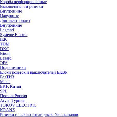
Короба перфорированные
Выключатели и розетки
Внутренние
Наружные
Для электроплит
Внутренние
Legrand
Systeme Electric
IEK
TDM
DKC
Bironi
Lezard
ЭРА
Подрозетники
Блоки розеток и выключателей БКВР
БелТИЗ
Makel
EKF, Китай
SPL
Прочие Россия
Arvia, Турция
TOKOV ELECTRIC
KRANZ
Розетки и выключатели для кабель-каналов