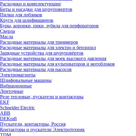
Расходики и комплектующие
Биты и насадки для шуруповертов
Пилки для лобзиков
Круги для шлифмашинок
Буры, коронки, пики, зубила для перфораторов
Сверла
Масла
Расходные материалы для триммеров
Расходные материалы для электро и бензопил
Зарядные устройства для шуруповёртов
Расходные материалы для моек высокого давления
Расходные материалы для культиваторов и мотоблоков
Расходные материалы для насосов
Электромагниты
Шлифовальные машины
Вибрационные
Ленточные
Реле тепловые, пускатели и контакторы
EKF
Schneider Electric
ABB
DEKraft
Пускатели, контакторы, Россия
Контакторы и пускатели Электротехник
TDM