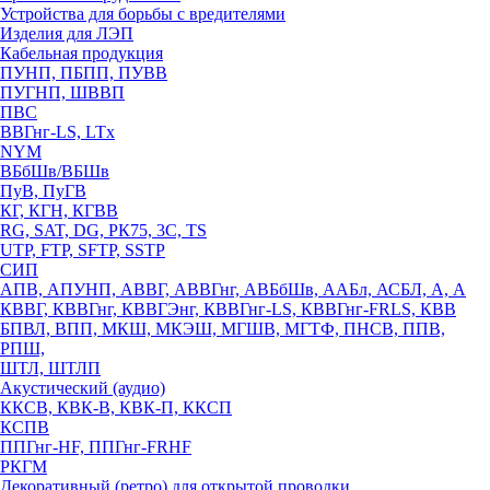
Устройства для борьбы с вредителями
Изделия для ЛЭП
Кабельная продукция
ПУНП, ПБПП, ПУВВ
ПУГНП, ШВВП
ПВС
ВВГнг-LS, LTx
NYM
ВБбШв/ВБШв
ПуВ, ПуГВ
КГ, КГН, КГВВ
RG, SAT, DG, РК75, 3С, TS
UTP, FTP, SFTP, SSTP
СИП
АПВ, АПУНП, АВВГ, АВВГнг, АВБбШв, ААБл, АСБЛ, А, А
КВВГ, КВВГнг, КВВГЭнг, КВВГнг-LS, КВВГнг-FRLS, КВВ
БПВЛ, ВПП, МКШ, МКЭШ, МГШВ, МГТФ, ПНСВ, ППВ,
РПШ,
ШТЛ, ШТЛП
Акустический (аудио)
ККСВ, КВК-В, КВК-П, ККСП
КСПВ
ППГнг-HF, ППГнг-FRHF
РКГМ
Декоративный (ретро) для открытой проводки