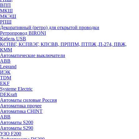
ВПП
МКШ
МКЭШ
РПШ
Декоративный (ретро) для открытой проводки
Ретропровод BIRONI
Кабель USB
КСПВГ, КСПВЭГ, КПСВВ, ПРППМ, ПТПЖ ,П-274, ПВЖ,
КММ
Автоматические выключатели
ABB
Legrand
ИЭК
TDM
EKF
Systeme Electric
DEKraft
Автоматы силовые Россия
Автоматика прочее
Автоматика CHINT
ABB
Автоматы S200
Автоматы S290
УЗО F200