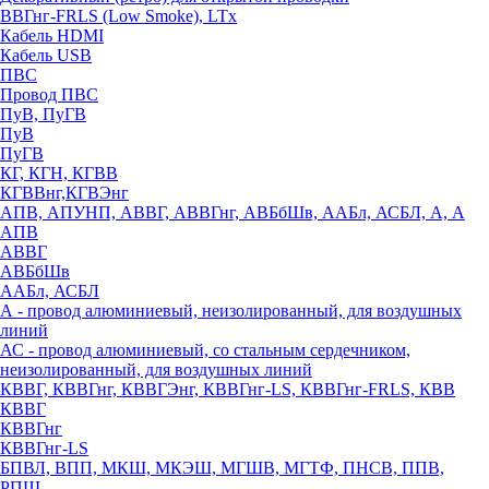
ВВГнг-FRLS (Low Smoke), LTx
Кабель HDMI
Кабель USB
ПВС
Провод ПВС
ПуВ, ПуГВ
ПуВ
ПуГВ
КГ, КГН, КГВВ
КГВВнг,КГВЭнг
АПВ, АПУНП, АВВГ, АВВГнг, АВБбШв, ААБл, АСБЛ, А, А
АПВ
АВВГ
АВБбШв
ААБл, АСБЛ
А - провод алюминиевый, неизолированный, для воздушных
линий
АС - провод алюминиевый, со стальным сердечником,
неизолированный, для воздушных линий
КВВГ, КВВГнг, КВВГЭнг, КВВГнг-LS, КВВГнг-FRLS, КВВ
КВВГ
КВВГнг
КВВГнг-LS
БПВЛ, ВПП, МКШ, МКЭШ, МГШВ, МГТФ, ПНСВ, ППВ,
РПШ,