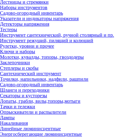
Лестницы и стремянки
Наборы инструментов
Садово-огородный инвентарь
Указатели и индикаторы напряжения
Детекторы напряжения
Тестеры
Инструмент сантехнический, ручной столярный и пр.
Инструмент режущий, пилящий и колющий
Рулетки, уровни и прочее
Ключи и наборы
Молотки, кувалды, топоры, гвоздодеры
Заклепочники
Степлеры и скобы
Сантехнический инструмент
Точилки, напильники, надфили, рашпили
Садово-огородный инвентарь
Шланги и переходники
Секаторы и кусторезы
Лопаты, грабли, вилы,топоры,мотыги
Тачки и тележки
Опрыскиватели и распылители
Лампы
Накаливания
Линейные люминисцентные
Энергосберегающие люминисцентные