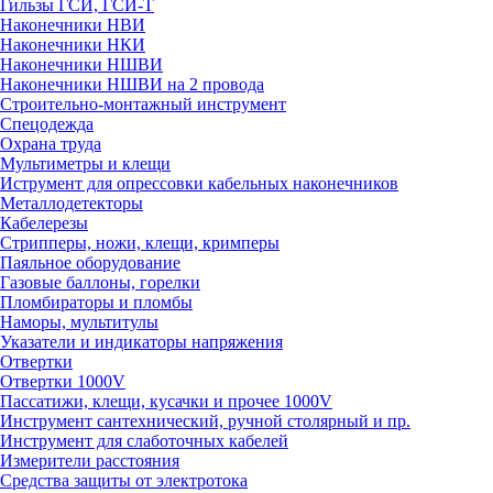
Гильзы ГСИ, ГСИ-Т
Наконечники НВИ
Наконечники НКИ
Наконечники НШВИ
Наконечники НШВИ на 2 провода
Строительно-монтажный инструмент
Спецодежда
Охрана труда
Мультиметры и клещи
Иструмент для опрессовки кабельных наконечников
Металлодетекторы
Кабелерезы
Стрипперы, ножи, клещи, кримперы
Паяльное оборудование
Газовые баллоны, горелки
Пломбираторы и пломбы
Наморы, мультитулы
Указатели и индикаторы напряжения
Отвертки
Отвертки 1000V
Пассатижи, клещи, кусачки и прочее 1000V
Инструмент сантехнический, ручной столярный и пр.
Инструмент для слаботочных кабелей
Измерители расстояния
Средства защиты от электротока