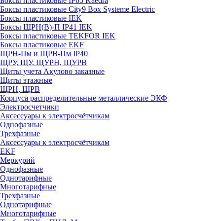
Боксы пластиковые IP65 Kaedra
Боксы пластиковые City9 Box Systeme Electric
Боксы пластиковые IEK
Боксы ЩРН(В)-П IP41 IEK
Боксы пластиковые TEKFOR IEK
Боксы пластиковые EKF
ЩРН-Пм и ЩРВ-Пм IP40
ЩРУ, ЩУ, ЩУРН, ЩУРВ
Щиты учета Акулово заказные
Щиты этажные
ЩРН, ЩРВ
Корпуса распределительные металлические ЭКФ
Электросчетчики
Аксессуары к электросчётчикам
Однофазные
Трехфазные
Аксессуары к электросчётчикам
EKF
Меркурий
Однофазные
Однотарифные
Многотарифные
Трехфазные
Однотарифные
Многотарифные