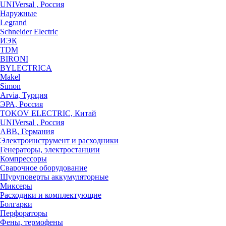
UNIVersal , Россия
Наружные
Legrand
Schneider Electric
ИЭК
TDM
BIRONI
BYLECTRICA
Makel
Simon
Arvia, Турция
ЭРА, Россия
TOKOV ELECTRIC, Китай
UNIVersal , Россия
ABB, Германия
Электроинструмент и расходники
Генераторы, электростанции
Компрессоры
Сварочное оборудование
Шуруповерты аккумуляторные
Миксеры
Расходики и комплектующие
Болгарки
Перфораторы
Фены, термофены