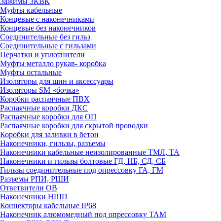
Зажимы 3КВК
Муфты кабельные
Концевые с наконечниками
Концевые без наконечников
Соединительные без гильз
Соединительные с гильзами
Перчатки и уплотнители
Муфты металло рукав- коробка
Муфты остальные
Изоляторы для шин и аксессуары
Изоляторы SM «бочка»
Коробки распаячные ПВХ
Распаячные коробки ДКС
Распаячные коробки для ОП
Распаячные коробки для скрытой проводки
Коробки для заливки в бетон
Наконечники, гильзы, разъемы
Наконечники кабельные неизолированные ТМЛ, ТА
Наконечники и гильзы болтовые ГД, НБ, СД, СБ
Гильзы соединительные под опрессовку ГА, ГМ
Разъемы РПИ, РШИ
Ответвители ОВ
Наконечники НШП
Коннекторы кабельные IP68
Наконечник алюмомедный под опрессовку ТАМ