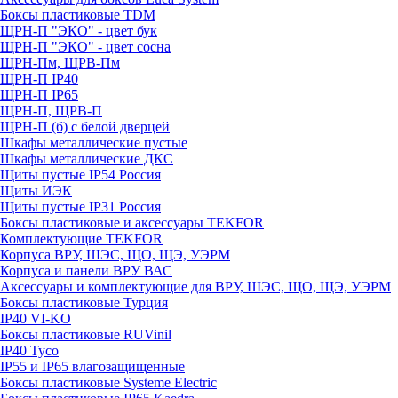
Боксы пластиковые TDM
ЩРН-П "ЭКО" - цвет бук
ЩРН-П "ЭКО" - цвет сосна
ЩРН-Пм, ЩРВ-Пм
ЩРН-П IP40
ЩРН-П IP65
ЩРН-П, ЩРВ-П
ЩРН-П (б) с белой дверцей
Шкафы металлические пустые
Шкафы металлические ДКС
Щиты пустые IP54 Россия
Щиты ИЭК
Щиты пустые IP31 Россия
Боксы пластиковые и аксессуары TEKFOR
Комплектующие TEKFOR
Корпуса ВРУ, ШЭС, ЩО, ЩЭ, УЭРМ
Корпуса и панели ВРУ ВАС
Аксессуары и комплектующие для ВРУ, ШЭС, ЩО, ЩЭ, УЭРМ
Боксы пластиковые Турция
IP40 VI-KO
Боксы пластиковые RUVinil
IP40 Тусо
IP55 и IP65 влагозащищенные
Боксы пластиковые Systeme Electric