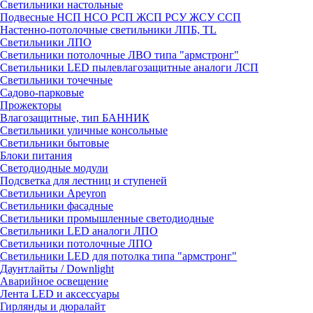
Светильники настольные
Подвесные НСП НСО РСП ЖСП РСУ ЖСУ ССП
Настенно-потолочные светильники ЛПБ, TL
Светильники ЛПО
Светильники потолочные ЛВО типа "армстронг"
Светильники LED пылевлагозащитные аналоги ЛСП
Светильники точечные
Садово-парковые
Прожекторы
Влагозащитные, тип БАННИК
Светильники уличные консольные
Светильники бытовые
Блоки питания
Светодиодные модули
Подсветка для лестниц и ступеней
Светильники Apeyron
Светильники фасадные
Светильники промышленные светодиодные
Светильники LED аналоги ЛПО
Светильники потолочные ЛПО
Светильники LED для потолка типа "армстронг"
Даунтлайты / Downlight
Аварийное освещение
Лента LED и аксессуары
Гирлянды и дюралайт