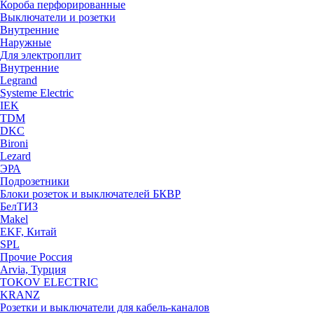
Короба перфорированные
Выключатели и розетки
Внутренние
Наружные
Для электроплит
Внутренние
Legrand
Systeme Electric
IEK
TDM
DKC
Bironi
Lezard
ЭРА
Подрозетники
Блоки розеток и выключателей БКВР
БелТИЗ
Makel
EKF, Китай
SPL
Прочие Россия
Arvia, Турция
TOKOV ELECTRIC
KRANZ
Розетки и выключатели для кабель-каналов