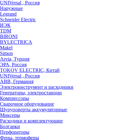
UNIVersal , Россия
Наружные
Legrand
Schneider Electric
ИЭК
TDM
BIRONI
BYLECTRICA
Makel
Simon
Arvia, Турция
ЭРА, Россия
TOKOV ELECTRIC, Китай
UNIVersal , Россия
ABB, Германия
Электроинструмент и расходники
Генераторы, электростанции
Компрессоры
Сварочное оборудование
Шуруповерты аккумуляторные
Миксеры
Расходики и комплектующие
Болгарки
Перфораторы
Фены, термофены