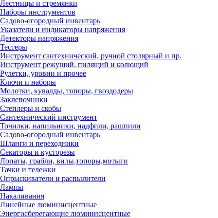
Лестницы и стремянки
Наборы инструментов
Садово-огородный инвентарь
Указатели и индикаторы напряжения
Детекторы напряжения
Тестеры
Инструмент сантехнический, ручной столярный и пр.
Инструмент режущий, пилящий и колющий
Рулетки, уровни и прочее
Ключи и наборы
Молотки, кувалды, топоры, гвоздодеры
Заклепочники
Степлеры и скобы
Сантехнический инструмент
Точилки, напильники, надфили, рашпили
Садово-огородный инвентарь
Шланги и переходники
Секаторы и кусторезы
Лопаты, грабли, вилы,топоры,мотыги
Тачки и тележки
Опрыскиватели и распылители
Лампы
Накаливания
Линейные люминисцентные
Энергосберегающие люминисцентные