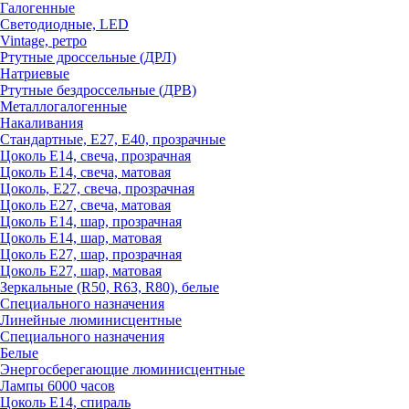
Галогенные
Светодиодные, LED
Vintage, ретро
Ртутные дроссельные (ДРЛ)
Натриевые
Ртутные бездроссельные (ДРВ)
Металлогалогенные
Накаливания
Стандартные, Е27, Е40, прозрачные
Цоколь Е14, свеча, прозрачная
Цоколь Е14, свеча, матовая
Цоколь, Е27, свеча, прозрачная
Цоколь Е27, свеча, матовая
Цоколь Е14, шар, прозрачная
Цоколь Е14, шар, матовая
Цоколь Е27, шар, прозрачная
Цоколь Е27, шар, матовая
Зеркальные (R50, R63, R80), белые
Специального назначения
Линейные люминисцентные
Специального назначения
Белые
Энергосберегающие люминисцентные
Лампы 6000 часов
Цоколь Е14, спираль