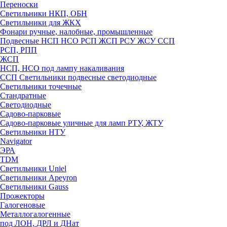
Переноски
Светильники НКП, ОБН
Светильники для ЖКХ
Фонари ручные, налобные, промышленные
Подвесные НСП НСО РСП ЖСП РСУ ЖСУ ССП
РСП, РПП
ЖСП
НСП, НСО под лампу накаливания
ССП Светильники подвесные светодиодные
Светильники точечные
Стандратные
Светодиодные
Садово-парковые
Садово-парковые уличные для ламп РТУ, ЖТУ
Светильники НТУ
Navigator
ЭРА
TDM
Светильники Uniel
Светильники Apeyron
Светильники Gauss
Прожекторы
Галогеновые
Металлогалогенные
под ЛОН, ДРЛ и ДНат