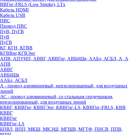
ВВГнг-FRLS (Low Smoke), LTx
Кабель HDMI
Кабель USB
ПВС
Провод ПВС
ПуВ, ПуГВ
ПуВ
ПуГВ
КГ, КГН, КГВВ
КГВВнг,КГВЭнг
АПВ, АПУНП, АВВГ, АВВГнг, АВБбШв, ААБл, АСБЛ, А, А
АПВ
АВВГ
АВБбШв
ААБл, АСБЛ
А - провод алюминиевый, неизолированный, для воздушных
линий
АС - провод алюминиевый, со стальным сердечником,
неизолированный, для воздушных линий
КВВГ, КВВГнг, КВВГЭнг, КВВГнг-LS, КВВГнг-FRLS, КВВ
КВВГ
КВВГнг
КВВГнг-LS
БПВЛ, ВПП, МКШ, МКЭШ, МГШВ, МГТФ, ПНСВ, ППВ,
РПШ,