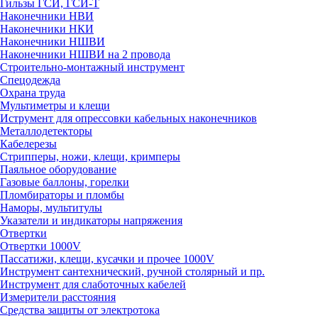
Гильзы ГСИ, ГСИ-Т
Наконечники НВИ
Наконечники НКИ
Наконечники НШВИ
Наконечники НШВИ на 2 провода
Строительно-монтажный инструмент
Спецодежда
Охрана труда
Мультиметры и клещи
Иструмент для опрессовки кабельных наконечников
Металлодетекторы
Кабелерезы
Стрипперы, ножи, клещи, кримперы
Паяльное оборудование
Газовые баллоны, горелки
Пломбираторы и пломбы
Наморы, мультитулы
Указатели и индикаторы напряжения
Отвертки
Отвертки 1000V
Пассатижи, клещи, кусачки и прочее 1000V
Инструмент сантехнический, ручной столярный и пр.
Инструмент для слаботочных кабелей
Измерители расстояния
Средства защиты от электротока