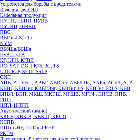
Устройства для борьбы с вредителями
Изделия для ЛЭП
Кабельная продукция
ПУНП, ПБПП, ПУВВ
ПУГНП, ШВВП
ПВС
ВВГнг-LS, LTx
NYM
ВБбШв/ВБШв
ПуВ, ПуГВ
КГ, КГН, КГВВ
RG, SAT, DG, РК75, 3С, TS
UTP, FTP, SFTP, SSTP
СИП
АПВ, АПУНП, АВВГ, АВВГнг, АВБбШв, ААБл, АСБЛ, А, А
КВВГ, КВВГнг, КВВГЭнг, КВВГнг-LS, КВВГнг-FRLS, КВВ
БПВЛ, ВПП, МКШ, МКЭШ, МГШВ, МГТФ, ПНСВ, ППВ,
РПШ,
ШТЛ, ШТЛП
Акустический (аудио)
ККСВ, КВК-В, КВК-П, ККСП
КСПВ
ППГнг-HF, ППГнг-FRHF
РКГМ
Декоративный (ретро) для открытой проводки