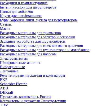
Расходики и комплектующие
Биты и насадки для шуруповертов
Пилки для лобзиков
Круги для шлифмашинок
Буры, коронки, пики, зубила для перфораторов
Сверла
Масла
Расходные материалы для триммеров
Расходные материалы для электро и бензопил
Зарядные устройства для шуруповёртов
Расходные материалы для моек высокого давления
Расходные материалы для культиваторов и мотоблоков
Расходные материалы для насосов
Электромагниты
Шлифовальные машины
Вибрационные
Ленточные
Реле тепловые, пускатели и контакторы
EKF
Schneider Electric
ABB
DEKraft
Пускатели, контакторы, Россия
Контакторы и пускатели Электротехник
TDM