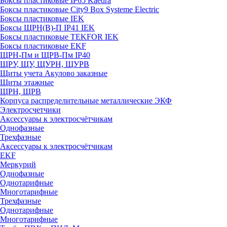
Боксы пластиковые IP65 Kaedra
Боксы пластиковые City9 Box Systeme Electric
Боксы пластиковые IEK
Боксы ЩРН(В)-П IP41 IEK
Боксы пластиковые TEKFOR IEK
Боксы пластиковые EKF
ЩРН-Пм и ЩРВ-Пм IP40
ЩРУ, ЩУ, ЩУРН, ЩУРВ
Щиты учета Акулово заказные
Щиты этажные
ЩРН, ЩРВ
Корпуса распределительные металлические ЭКФ
Электросчетчики
Аксессуары к электросчётчикам
Однофазные
Трехфазные
Аксессуары к электросчётчикам
EKF
Меркурий
Однофазные
Однотарифные
Многотарифные
Трехфазные
Однотарифные
Многотарифные