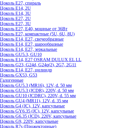
Цоколь Е27, спираль
Цоколь Е14, 2U
Цоколь Е14, 3U
Цоколь Е27, 2U
Цоколь Е27, 3U
Цоколь Е27, Е40, мощные от 36Вт
Цоколь Е27, компактные (5U, 6U, 8U)
Цоколь Е14, Е27, свечеобразные
Цоколь Е14, Е27, шарообразные
Цоколь Е14, Е27, зеркальные
Цоколь GU5.3, GU10
Цоколь Е14, Е27 OSRAM DULUX EL LL
Цоколь G23, G24d, G24q(2), 2G7, 2G11
Цоколь Е14, Е27, цилиндр
Цоколь GX53, G53
Галогенные
Цоколь GU5.3 (MR16), 12V, d. 50 мм
Цоколь GU5.3 (JCDR), 220V, d. 50 мм
Цоколь GU10 (JCDRC), 220V, d. 55 мм
Цоколь GU4 (MR11), 12V, d. 35 мм
Цоколь G4 (JC), 12V, капсульные
Цоколь GY6.35 (JC), 12V, капсульные
Цоколь G6.35 (JCD), 220V, капсульные
Цоколь G9, 220V, капсульные
Цоколь R7s (Прожекторные)