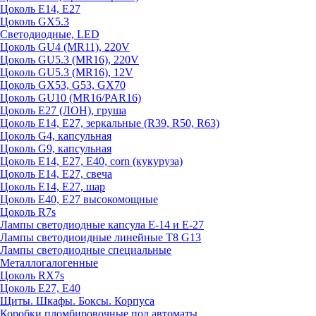
Цоколь E14, E27
Цоколь GX5.3
Светодиодные, LED
Цоколь GU4 (MR11), 220V
Цоколь GU5.3 (MR16), 220V
Цоколь GU5.3 (MR16), 12V
Цоколь GX53, G53, GX70
Цоколь GU10 (MR16/PAR16)
Цоколь Е27 (ЛОН), груша
Цоколь Е14, Е27, зеркальные (R39, R50, R63)
Цоколь G4, капсульная
Цоколь G9, капсульная
Цоколь Е14, Е27, Е40, corn (кукуруза)
Цоколь Е14, Е27, свеча
Цоколь Е14, Е27, шар
Цоколь Е40, Е27 высокомощные
Цоколь R7s
Лампы светодиодные капсула Е-14 и Е-27
Лампы светодиоидные линейные T8 G13
Лампы светодиодные специальные
Металлогалогенные
Цоколь RX7s
Цоколь Е27, E40
Щиты. Шкафы. Боксы. Корпуса
Коробки пломбировочные под автоматы