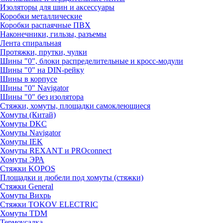
Изоляторы для шин и аксессуары
Коробки металлические
Коробки распаячные ПВХ
Наконечники, гильзы, разъемы
Лента спиральная
Протяжки, прутки, чулки
Шины "0", блоки распределительные и кросс-модули
Шины "0" на DIN-рейку
Шины в корпусе
Шины "0" Navigator
Шины "0" без изолятора
Стяжки, хомуты, площадки самоклеющиеся
Хомуты (Китай)
Хомуты DKC
Хомуты Navigator
Хомуты IEK
Хомуты REXANT и PROconnect
Хомуты ЭРА
Стяжки KOPOS
Площадки и дюбели под хомуты (стяжки)
Стяжки General
Хомуты Вихрь
Стяжки TOKOV ELECTRIC
Хомуты TDM
Термоусадка