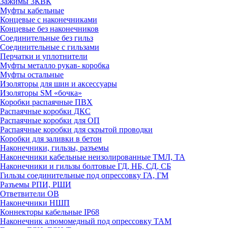
Зажимы 3КВК
Муфты кабельные
Концевые с наконечниками
Концевые без наконечников
Соединительные без гильз
Соединительные с гильзами
Перчатки и уплотнители
Муфты металло рукав- коробка
Муфты остальные
Изоляторы для шин и аксессуары
Изоляторы SM «бочка»
Коробки распаячные ПВХ
Распаячные коробки ДКС
Распаячные коробки для ОП
Распаячные коробки для скрытой проводки
Коробки для заливки в бетон
Наконечники, гильзы, разъемы
Наконечники кабельные неизолированные ТМЛ, ТА
Наконечники и гильзы болтовые ГД, НБ, СД, СБ
Гильзы соединительные под опрессовку ГА, ГМ
Разъемы РПИ, РШИ
Ответвители ОВ
Наконечники НШП
Коннекторы кабельные IP68
Наконечник алюмомедный под опрессовку ТАМ