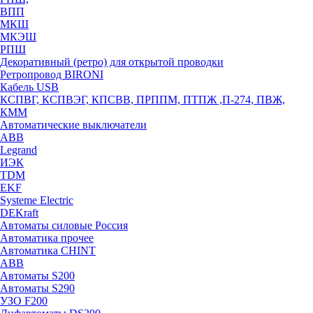
ВПП
МКШ
МКЭШ
РПШ
Декоративный (ретро) для открытой проводки
Ретропровод BIRONI
Кабель USB
КСПВГ, КСПВЭГ, КПСВВ, ПРППМ, ПТПЖ ,П-274, ПВЖ,
КММ
Автоматические выключатели
ABB
Legrand
ИЭК
TDM
EKF
Systeme Electric
DEKraft
Автоматы силовые Россия
Автоматика прочее
Автоматика CHINT
ABB
Автоматы S200
Автоматы S290
УЗО F200