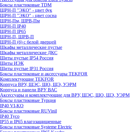
Боксы пластиковые TDM
ЩРН-П "ЭКО" - цвет бук
ЩРН-П "ЭКО" - цвет сосна
ЩРН-Пм, ЩРВ-Пм
ЩРН-П IP40
ЩРН-П IP65
ЩРН-П, ЩРВ-П
ЩРН-П (б) с белой дверцей
Шкафы металлические пустые
Шкафы металлические ДКС
Щиты пустые IP54 Россия
Щиты ИЭК
Щиты пустые IP31 Россия
Боксы пластиковые и аксессуары TEKFOR
Комплектующие TEKFOR
Корпуса ВРУ, ШЭС, ЩО, ЩЭ, УЭРМ
Корпуса и панели ВРУ ВАС
Аксессуары и комплектующие для ВРУ, ШЭС, ЩО, ЩЭ, УЭРМ
Боксы пластиковые Турция
IP40 VI-KO
Боксы пластиковые RUVinil
IP40 Тусо
IP55 и IP65 влагозащищенные
Боксы пластиковые Systeme Electric